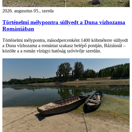
2026. augusztus 05., szerda
Történelmi mélypontra süllyedt a Duna vízhozama
Romániában
Történelmi mélypontra, másodpercenként 1400 köbméterre süllyedt
a Duna vízhozama a romániai szakasz belépő pontján, Báziásnál –
közölte a a román vízügyi hatóság szóvivője szerdán.