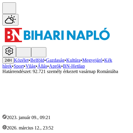
Közélet
•
Belföld
•
Gazdaság
•
Kultúra
•
Megyejáró
•
Kék
24H
hírek
•
Sport
•
Világ
•
Állás
•
Aprók
•
BN-Hetilap
Határrendészet: 92.721 személy érkezett vasárnap Romániába
2023. január 09., 09:21
2026. március 12., 23:52