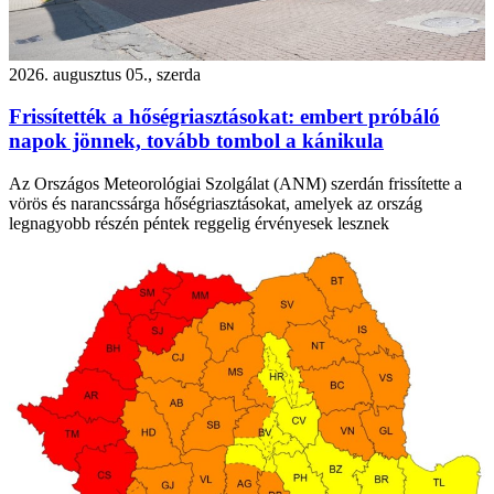
2026. augusztus 05., szerda
Frissítették a hőségriasztásokat: embert próbáló
napok jönnek, tovább tombol a kánikula
Az Országos Meteorológiai Szolgálat (ANM) szerdán frissítette a
vörös és narancssárga hőségriasztásokat, amelyek az ország
legnagyobb részén péntek reggelig érvényesek lesznek