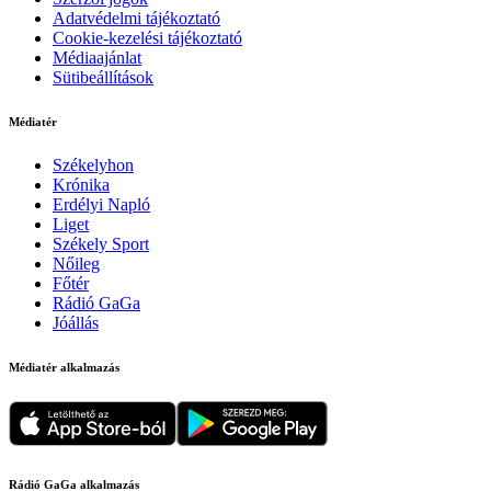
Adatvédelmi tájékoztató
Cookie-kezelési tájékoztató
Médiaajánlat
Sütibeállítások
Médiatér
Székelyhon
Krónika
Erdélyi Napló
Liget
Székely Sport
Nőileg
Főtér
Rádió GaGa
Jóállás
Médiatér alkalmazás
Rádió GaGa alkalmazás