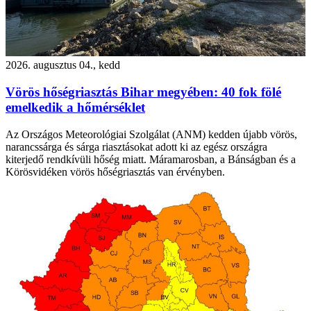
2026. augusztus 04., kedd
Vörös hőségriasztás Bihar megyében: 40 fok fölé
emelkedik a hőmérséklet
Az Országos Meteorológiai Szolgálat (ANM) kedden újabb vörös,
narancssárga és sárga riasztásokat adott ki az egész országra
kiterjedő rendkívüli hőség miatt. Máramarosban, a Bánságban és a
Körösvidéken vörös hőségriasztás van érvényben.