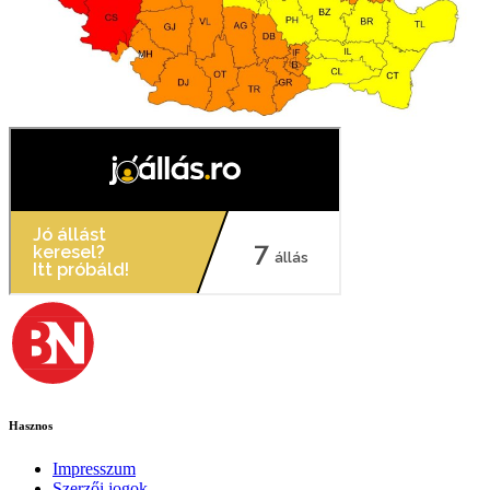
Hasznos
Impresszum
Szerzői jogok