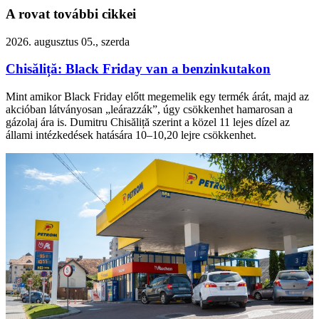
A rovat további cikkei
2026. augusztus 05., szerda
Chisăliță: Black Friday van a benzinkutakon
Mint amikor Black Friday előtt megemelik egy termék árát, majd az
akcióban látványosan „leárazzák”, úgy csökkenhet hamarosan a
gázolaj ára is. Dumitru Chisăliță szerint a közel 11 lejes dízel az
állami intézkedések hatására 10–10,20 lejre csökkenhet.