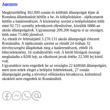
Agerpres
Megközelítőleg 302.000 román és külföldi állampolgár lépte át
Románia államhatárát hétfőn a be- és kilépőoldalon - tájékoztatott
hétfőn a határrendészet. A közlemény szerint a belépőoldalon több
mint 92.721 személy jelentkezett ellenőrzésre, közülük 6880-an
ukrán állampolgárok. Ugyanaznap 209.200 hagyta el az országot,
több mint 75.600 járművel.
Az elmúlt év februárjától 3.270.131 ukrán állampolgár érkezett
Romániába. A tájékoztatás szerint az elmúlt 24 órában 32
törvényszegést állapítottak meg a határrendészek, ebből 16
bűncselekmény, 16 szabálysértés volt. A kirótt bírságok összege
meghaladta a 8200 lejt, az elkobzott javak értéke 22.500 lej körül
volt.
Ugyanakkor nem engedtek be az országba 22 külföldi állampolgárt,
mert nem tettek eleget a belépési feltételeknek, 27 román
állampolgárt pedig a törvényi előírásokra hivatkozva, különböző
okokból nem engedtek ki Romániából.