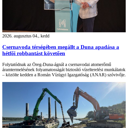
2026. augusztus 04., kedd
Csernavoda térségében megállt a Duna apadása a
hétfői robbantást követően
Folytatódnak az Öreg-Duna-ágnál a csernavodai atomerőmű
áramtermelésének folyamatosságát biztosító vízelterelési munkálatok
– közölte kedden a Román Vízügyi Igazgatóság (ANAR) szóvivője.