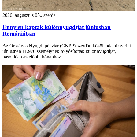
2026. augusztus 05., szerda
Ennyien kaptak különnyugdíjat júniusban
Romániában
Az Országos Nyugdíjpénztár (CNPP) szerdán közölt adatai szerint
júniusban 11.970 személynek folyósítottak különnyugdíjat,
hasonlóan az előbbi hónaphoz.