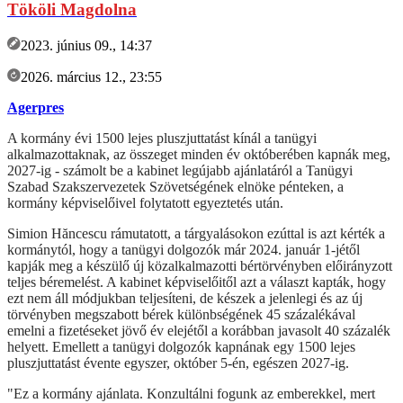
Tököli Magdolna
2023. június 09., 14:37
2026. március 12., 23:55
Agerpres
A kormány évi 1500 lejes pluszjuttatást kínál a tanügyi
alkalmazottaknak, az összeget minden év októberében kapnák meg,
2027-ig - számolt be a kabinet legújabb ajánlatáról a Tanügyi
Szabad Szakszervezetek Szövetségének elnöke pénteken, a
kormány képviselőivel folytatott egyeztetés után.
Simion Hăncescu rámutatott, a tárgyalásokon ezúttal is azt kérték a
kormánytól, hogy a tanügyi dolgozók már 2024. január 1-jétől
kapják meg a készülő új közalkalmazotti bértörvényben előirányzott
teljes béremelést. A kabinet képviselőitől azt a választ kapták, hogy
ezt nem áll módjukban teljesíteni, de készek a jelenlegi és az új
törvényben megszabott bérek különbségének 45 százalékával
emelni a fizetéseket jövő év elejétől a korábban javasolt 40 százalék
helyett. Emellett a tanügyi dolgozók kapnának egy 1500 lejes
pluszjuttatást évente egyszer, október 5-én, egészen 2027-ig.
"Ez a kormány ajánlata. Konzultálni fogunk az emberekkel, mert