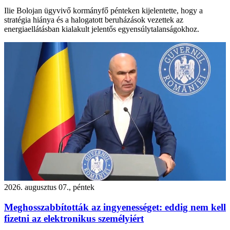
Ilie Bolojan ügyvivő kormányfő pénteken kijelentette, hogy a
stratégia hiánya és a halogatott beruházások vezettek az
energiaellátásban kialakult jelentős egyensúlytalanságokhoz.
2026. augusztus 07., péntek
Meghosszabbították az ingyenességet: eddig nem kell
fizetni az elektronikus személyiért