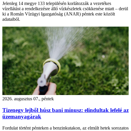
Jelenleg 14 megye 133 településén korlátozzák a vezetékes
vízellátást a rendelkezésre álló vízkészletek csökkenése miatt – derül
ki a Román Vízügyi Igazgatóság (ANAR) péntek este közölt
adataiból.
2026. augusztus 07., péntek
Tizenegy lejből húsz bani mínusz: elindultak lefelé az
üzemanyagárak
Fordulat történt pénteken a benzinkutakon, az elmúlt hetek sorozatos