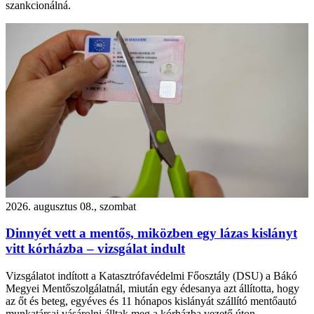
szankcionálná.
2026. augusztus 08., szombat
Dinnyét vett a mentős, miközben egy lázas kislányt
vitt kórházba – vizsgálat indult
Vizsgálatot indított a Katasztrófavédelmi Főosztály (DSU) a Bákó
Megyei Mentőszolgálatnál, miután egy édesanya azt állította, hogy
az őt és beteg, egyéves és 11 hónapos kislányát szállító mentőautó
munkatársai vásárolni álltak meg a kórházba vezető úton.