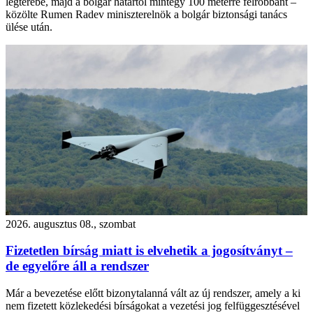
légterébe, majd a bolgár határtól mintegy 100 méterre felrobbant –
közölte Rumen Radev miniszterelnök a bolgár biztonsági tanács
ülése után.
2026. augusztus 08., szombat
Fizetetlen bírság miatt is elvehetik a jogosítványt –
de egyelőre áll a rendszer
Már a bevezetése előtt bizonytalanná vált az új rendszer, amely a ki
nem fizetett közlekedési bírságokat a vezetési jog felfüggesztésével