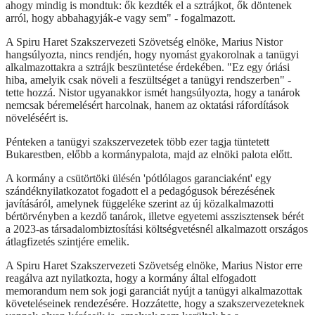
ahogy mindig is mondtuk: ők kezdték el a sztrájkot, ők döntenek
arról, hogy abbahagyják-e vagy sem" - fogalmazott.
A Spiru Haret Szakszervezeti Szövetség elnöke, Marius Nistor
hangsúlyozta, nincs rendjén, hogy nyomást gyakorolnak a tanügyi
alkalmazottakra a sztrájk beszüntetése érdekében. "Ez egy óriási
hiba, amelyik csak növeli a feszültséget a tanügyi rendszerben" -
tette hozzá. Nistor ugyanakkor ismét hangsúlyozta, hogy a tanárok
nemcsak béremelésért harcolnak, hanem az oktatási ráfordítások
növeléséért is.
Pénteken a tanügyi szakszervezetek több ezer tagja tüntetett
Bukarestben, előbb a kormánypalota, majd az elnöki palota előtt.
A kormány a csütörtöki ülésén 'pótlólagos garanciaként' egy
szándéknyilatkozatot fogadott el a pedagógusok bérezésének
javításáról, amelynek függeléke szerint az új közalkalmazotti
bértörvényben a kezdő tanárok, illetve egyetemi asszisztensek bérét
a 2023-as társadalombiztosítási költségvetésnél alkalmazott országos
átlagfizetés szintjére emelik.
A Spiru Haret Szakszervezeti Szövetség elnöke, Marius Nistor erre
reagálva azt nyilatkozta, hogy a kormány által elfogadott
memorandum nem sok jogi garanciát nyújt a tanügyi alkalmazottak
követeléseinek rendezésére. Hozzátette, hogy a szakszervezeteknek