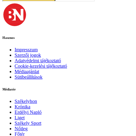
Hasznos
Impresszum
Szerzői jogok
Adatvédelmi tájékoztató
Cookie-kezelési tájékoztató
Médiaajánlat
Sütibeállítások
Médiatér
Székelyhon
Krónika
Erdélyi Napló
Liget
Székely Sport
Nőileg
Főtér