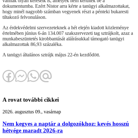
vannak olyan kéréseik is, amelyek nem kerültek be a
dokumentumba. Ezért Nistor arra kérte a tanügyi alkalmazottakat,
hogy minél nagyobb számban vegyenek részt a pénteki bukaresti
tiltakozó felvonuláson.
Az érdekvédelmi szervezeteknek a hét elején kiadott közleménye
értelmében június 6-án 134.007 szakszervezeti tag sztrájkolt, azaz a
munkabeszüntetés kirobbantását aláírásukkal támogató tanügyi
alkalmazottak 86,93 százaléka.
A tanügyi általános sztrájk május 22-én kezdődött.
A rovat további cikkei
2026. augusztus 09., vasárnap
Nem kegyes a naptár a dolgozókhoz: kevés hosszú
hétvége maradt 2026-ra