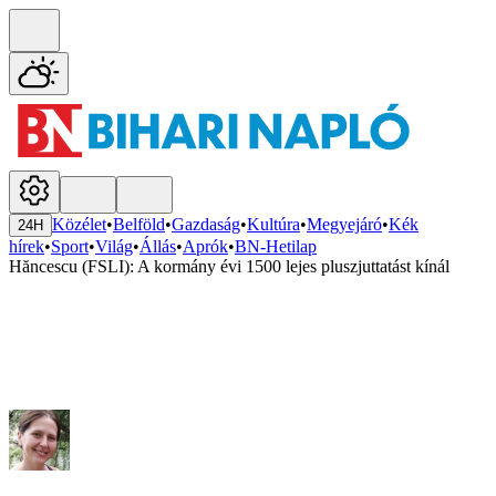
Közélet
•
Belföld
•
Gazdaság
•
Kultúra
•
Megyejáró
•
Kék
24H
hírek
•
Sport
•
Világ
•
Állás
•
Aprók
•
BN-Hetilap
Hăncescu (FSLI): A kormány évi 1500 lejes pluszjuttatást kínál