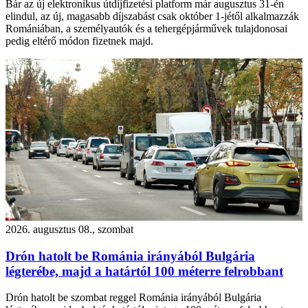
Bár az új elektronikus útdíjfizetési platform már augusztus 31-én
elindul, az új, magasabb díjszabást csak október 1-jétől alkalmazzák
Romániában, a személyautók és a tehergépjárművek tulajdonosai
pedig eltérő módon fizetnek majd.
2026. augusztus 08., szombat
Drón hatolt be Románia irányából Bulgária
légterébe, majd a határtól 100 méterre felrobbant
Drón hatolt be szombat reggel Románia irányából Bulgária