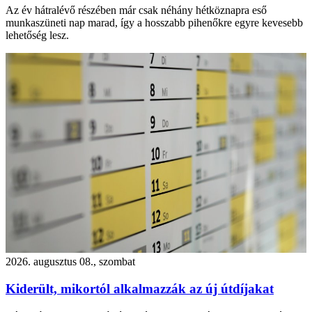
Az év hátralévő részében már csak néhány hétköznapra eső
munkaszüneti nap marad, így a hosszabb pihenőkre egyre kevesebb
lehetőség lesz.
2026. augusztus 08., szombat
Kiderült, mikortól alkalmazzák az új útdíjakat