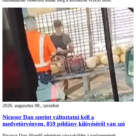
2026. augusztus 08., szombat
Nicușor Dan szerint változtatni kell a
medvetörvényen, 859 példány kilövéséről van szó
Nicușor Dan államfő pénteken visszaküldte a parlamentnek