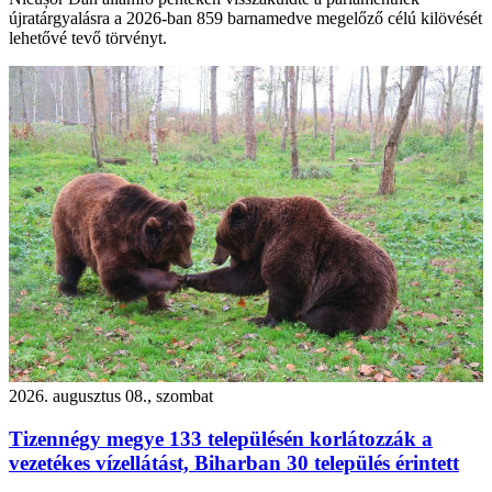
újratárgyalásra a 2026-ban 859 barnamedve megelőző célú kilövését
lehetővé tevő törvényt.
2026. augusztus 08., szombat
Tizennégy megye 133 településén korlátozzák a
vezetékes vízellátást, Biharban 30 település érintett