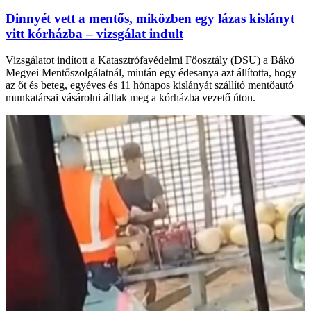
Dinnyét vett a mentős, miközben egy lázas kislányt
vitt kórházba – vizsgálat indult
Vizsgálatot indított a Katasztrófavédelmi Főosztály (DSU) a Bákó
Megyei Mentőszolgálatnál, miután egy édesanya azt állította, hogy
az őt és beteg, egyéves és 11 hónapos kislányát szállító mentőautó
munkatársai vásárolni álltak meg a kórházba vezető úton.