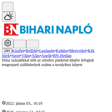
Közélet
•
Belföld
•
Gazdaság
•
Kultúra
•
Megyejáró
•
Kék
24H
hírek
•
Sport
•
Világ
•
Állás
•
Aprók
•
BN-Hetilap
Húsz százalékkal nőtt az ortodox pünkösd idejére lefoglalt
tengerparti szálláshelyek száma a tavalyihoz képest
2022. június 03., 16:19