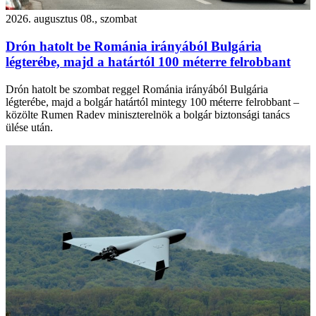
2026. augusztus 08., szombat
Drón hatolt be Románia irányából Bulgária
légterébe, majd a határtól 100 méterre felrobbant
Drón hatolt be szombat reggel Románia irányából Bulgária
légterébe, majd a bolgár határtól mintegy 100 méterre felrobbant –
közölte Rumen Radev miniszterelnök a bolgár biztonsági tanács
ülése után.