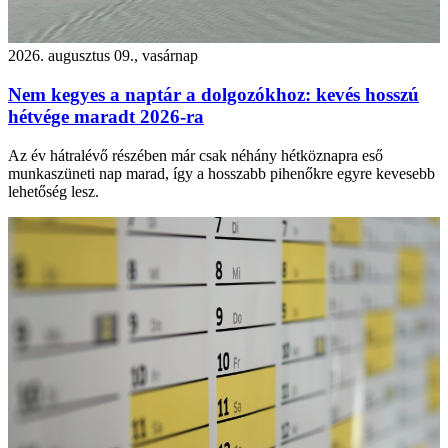
2026. augusztus 09., vasárnap
Nem kegyes a naptár a dolgozókhoz: kevés hosszú
hétvége maradt 2026-ra
Az év hátralévő részében már csak néhány hétköznapra eső
munkaszüneti nap marad, így a hosszabb pihenőkre egyre kevesebb
lehetőség lesz.