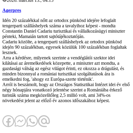
2026. március 13., 04:15
Agerpres
Idén 20 százalékkal nőtt az ortodox pünkösd idejére lefoglalt
tengerparti szálláshelyek száma a tavalyihoz képest - mondta
Constantin Daniel Cadariu turisztikai és vállalkozásügyi miniszter
pénteki, Mamaián tartott sajtótájékoztatóján.
Cadariu közölte, a tengerparti szálláshelyek az ortodox pünkösd
idején 90 százalékban, egyesek közülük 100 százalékban foglaltak
lesznek.
Arra a kérdésre, milyenek szerinte a vendéglátói szektor idei
kilátásai az áremelkedések közepette, a miniszter azt mondta, a
gazdasági válság az egész világot érinti, ez okozza a drágulást, és
minden bizonnyal a romániai turisztikai szolgáltatások ára is
emelkedni fog, 'ahogy ez Európa-szerte történik'.
Arról is beszámolt, hogy az Országos Statisztikai Intézet idei év első
négy hónapjára vonatkozó jelentése szerint a Romániába érkező
turisták száma megközelítőleg 2,5 millió volt, ami 34%-os
növekedést jelent az előző év azonos időszakához képest.