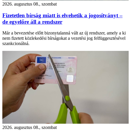
2026. augusztus 08., szombat
Fizetetlen bírság miatt is elvehetik a jogosítványt –
de egyelőre áll a rendszer
Már a bevezetése előtt bizonytalanná vált az új rendszer, amely a ki
nem fizetett közlekedési bírságokat a vezetési jog felfüggesztésével
szankcionálná.
2026. augusztus 08., szombat