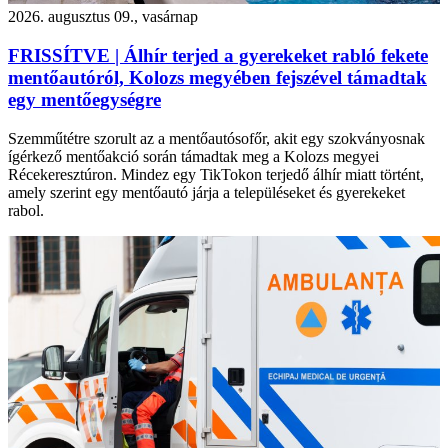
2026. augusztus 09., vasárnap
FRISSÍTVE | Álhír terjed a gyerekeket rabló fekete
mentőautóról, Kolozs megyében fejszével támadtak
egy mentőegységre
Szemműtétre szorult az a mentőautósofőr, akit egy szokványosnak
ígérkező mentőakció során támadtak meg a Kolozs megyei
Récekeresztúron. Mindez egy TikTokon terjedő álhír miatt történt,
amely szerint egy mentőautó járja a településeket és gyerekeket
rabol.