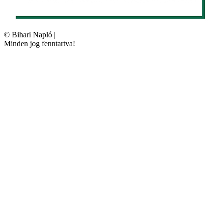
©
Bihari Napló
|
Minden jog fenntartva!