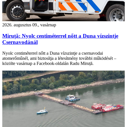
2026. augusztus 09., vasárnap
Miruță: Nyolc centiméterrel nőtt a Duna vízszintje
Csernavodánál
Nyolc centiméterrel nőtt a Duna vízszintje a csernavodai
atomerőműnél, ami biztosítja a létesítmény további működését –
közölte vasárnap a Facebook-oldalán Radu Miruță.