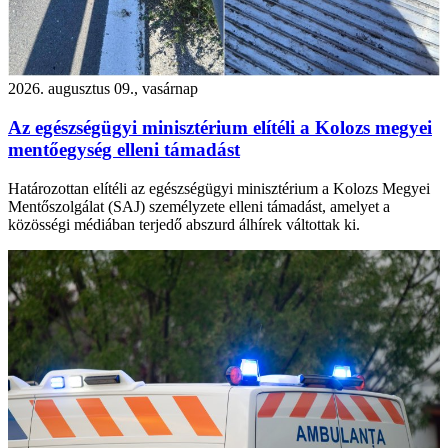
2026. augusztus 09., vasárnap
Az egészségügyi minisztérium elítéli a Kolozs megyei
mentőegység elleni támadást
Határozottan elítéli az egészségügyi minisztérium a Kolozs Megyei
Mentőszolgálat (SAJ) személyzete elleni támadást, amelyet a
közösségi médiában terjedő abszurd álhírek váltottak ki.