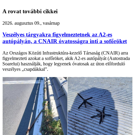
A rovat további cikkei
2026. augusztus 09., vasárnap
Veszélyes tárgyakra figyelmeztetnek az A2-es
autópályán, a CNAIR óvatosságra inti a sofőröket
Az Országos Közúti Infrastruktúra-kezelő Társaság (CNAIR) arra
figyelmezteti azokat a sofőröket, akik A2-es autópályát (Autostrada
Soarelui) használják, hogy legyenek óvatosak az úton előforduló
veszélyes „csapdákkal”.