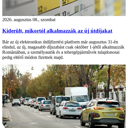
2026. augusztus 08., szombat
Kiderült, mikortól alkalmazzák az új útdíjakat
Bár az új elektronikus útdíjfizetési platform már augusztus 31-én
elindul, az új, magasabb díjszabást csak október 1-jétől alkalmazzák
Romániában, a személyautók és a tehergépjárművek tulajdonosai
pedig eltérő módon fizetnek majd.