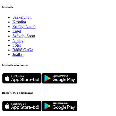
Médiatér
Székelyhon
Krónika
Erdélyi Napló
Liget
Székely Sport
Nőileg
Főtér
Rádió GaGa
Jóállás
Médiatér alkalmazás
Rádió GaGa alkalmazás