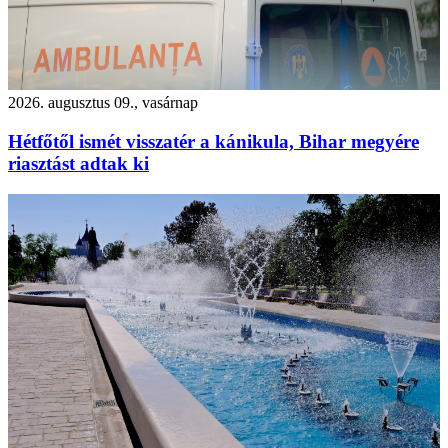
2026. augusztus 09., vasárnap
Hétfőtől ismét visszatér a kánikula, Bihar megyére
riasztást adtak ki