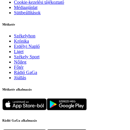
Cookie-kezelési tájékoztató
Médiaajánlat
Sütibeállítások
Médiatér
Székelyhon
Krónika
Erdélyi Napló
Liget
Székely Sport
Nőileg
Főtér
Rádió GaGa
Jóállás
Médiatér alkalmazás
Rádió GaGa alkalmazás