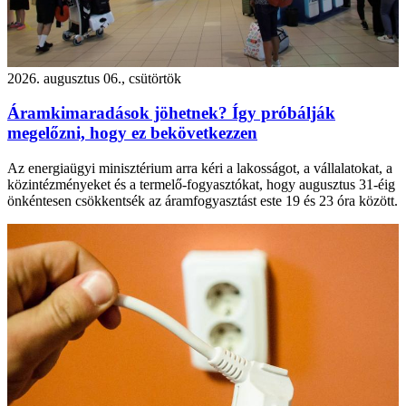
2026. augusztus 06., csütörtök
Áramkimaradások jöhetnek? Így próbálják
megelőzni, hogy ez bekövetkezzen
Az energiaügyi minisztérium arra kéri a lakosságot, a vállalatokat, a
közintézményeket és a termelő-fogyasztókat, hogy augusztus 31-éig
önkéntesen csökkentsék az áramfogyasztást este 19 és 23 óra között.