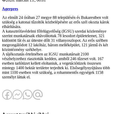
2026. március 13., 00:01
Agerpres
Az elmúlt 24 órában 27 megye 88 településén és Bukarestben volt
szükség a katonai tűzoltók közbelépésére az erős szél okozta károk
elhárítására.
A katasztrófavédelmi főfelügyelőség (IGSU) szerdai közleménye
szerint munkatársaik eltávolítottak 78 lesodort épületelemet, 321
kidöntött fát és az úttestre dőlt 31 villanyoszlopot. Az erős szélben
megrongálódott 12 lakóház, három melléképület, 121 jármű és két
közintézmény székhelye.
A tájékoztatás értelmében az IGSU munkatársait 2100
vészhelyzethez riasztották kedden, amiből 246 tűzeset volt. 167
esetben tarlótüzet kellett eloltaniuk, a vegetációtüzek összesen
mintegy 1400 hektár területre terjedtek ki. Elsősegélynyújtásra több
mint 1100 esetben volt szükség, a rohammentős egységek 1158
személyt láttak el.