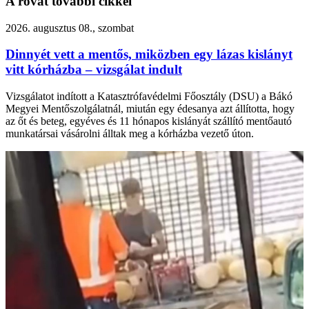
A rovat további cikkei
2026. augusztus 08., szombat
Dinnyét vett a mentős, miközben egy lázas kislányt
vitt kórházba – vizsgálat indult
Vizsgálatot indított a Katasztrófavédelmi Főosztály (DSU) a Bákó
Megyei Mentőszolgálatnál, miután egy édesanya azt állította, hogy
az őt és beteg, egyéves és 11 hónapos kislányát szállító mentőautó
munkatársai vásárolni álltak meg a kórházba vezető úton.