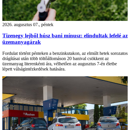
2026. augusztus 07., péntek
Tizenegy lejből húsz bani mínusz: elindultak lefelé az
üzemanyagárak
Fordulat történt pénteken a benzinkutakon, az elmúlt hetek sorozatos
drágításai után több töltőállomáson 20 banival csökkent az
üzemanyag literenkénti ára, vélhetően az augusztus 7-én életbe
lépett válságintézkedések hatására.