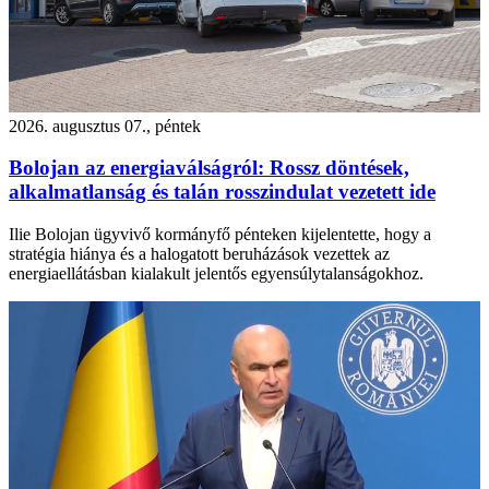
2026. augusztus 07., péntek
Bolojan az energiaválságról: Rossz döntések,
alkalmatlanság és talán rosszindulat vezetett ide
Ilie Bolojan ügyvivő kormányfő pénteken kijelentette, hogy a
stratégia hiánya és a halogatott beruházások vezettek az
energiaellátásban kialakult jelentős egyensúlytalanságokhoz.