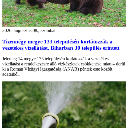
2026. augusztus 08., szombat
Tizennégy megye 133 településén korlátozzák a
vezetékes vízellátást, Biharban 30 település érintett
Jelenleg 14 megye 133 településén korlátozzák a vezetékes
vízellátást a rendelkezésre álló vízkészletek csökkenése miatt – derül
ki a Román Vízügyi Igazgatóság (ANAR) péntek este közölt
adataiból.