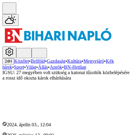
Közélet
•
Belföld
•
Gazdaság
•
Kultúra
•
Megyejáró
•
Kék
24H
hírek
•
Sport
•
Világ
•
Állás
•
Aprók
•
BN-Hetilap
IGSU: 27 megyében volt szükség a katonai tűzoltók közbelépésére
a rossz idő okozta károk elhárítására
2024. április 03., 12:04