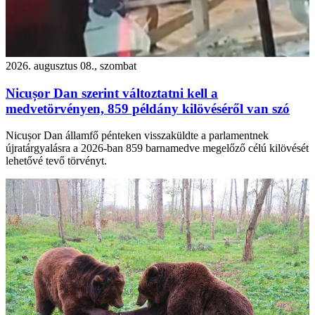
2026. augusztus 08., szombat
Nicușor Dan szerint változtatni kell a
medvetörvényen, 859 példány kilövéséről van szó
Nicușor Dan államfő pénteken visszaküldte a parlamentnek
újratárgyalásra a 2026-ban 859 barnamedve megelőző célú kilövését
lehetővé tevő törvényt.