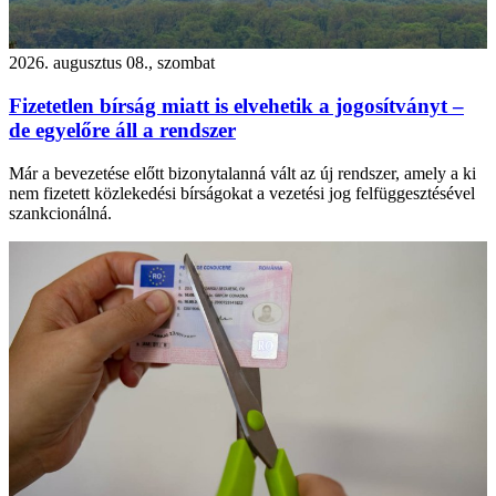
2026. augusztus 08., szombat
Fizetetlen bírság miatt is elvehetik a jogosítványt –
de egyelőre áll a rendszer
Már a bevezetése előtt bizonytalanná vált az új rendszer, amely a ki
nem fizetett közlekedési bírságokat a vezetési jog felfüggesztésével
szankcionálná.