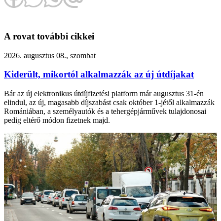
A rovat további cikkei
2026. augusztus 08., szombat
Kiderült, mikortól alkalmazzák az új útdíjakat
Bár az új elektronikus útdíjfizetési platform már augusztus 31-én
elindul, az új, magasabb díjszabást csak október 1-jétől alkalmazzák
Romániában, a személyautók és a tehergépjárművek tulajdonosai
pedig eltérő módon fizetnek majd.