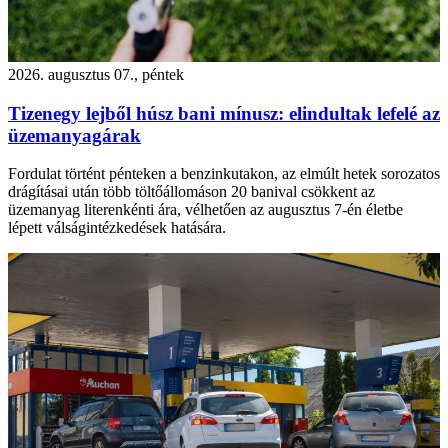
2026. augusztus 07., péntek
Tizenegy lejből húsz bani mínusz: elindultak lefelé az
üzemanyagárak
Fordulat történt pénteken a benzinkutakon, az elmúlt hetek sorozatos
drágításai után több töltőállomáson 20 banival csökkent az
üzemanyag literenkénti ára, vélhetően az augusztus 7-én életbe
lépett válságintézkedések hatására.