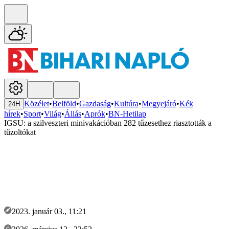
Közélet
•
Belföld
•
Gazdaság
•
Kultúra
•
Megyejáró
•
Kék
24H
hírek
•
Sport
•
Világ
•
Állás
•
Aprók
•
BN-Hetilap
IGSU: a szilveszteri minivakációban 282 tűzesethez riasztották a
tűzoltókat
2023. január 03., 11:21