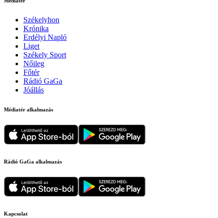
Médiatér
Székelyhon
Krónika
Erdélyi Napló
Liget
Székely Sport
Nőileg
Főtér
Rádió GaGa
Jóállás
Médiatér alkalmazás
Rádió GaGa alkalmazás
Kapcsolat