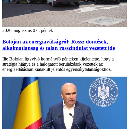
2026. augusztus 07., péntek
Bolojan az energiaválságról: Rossz döntések,
alkalmatlanság és talán rosszindulat vezetett ide
Ilie Bolojan ügyvivő kormányfő pénteken kijelentette, hogy a
stratégia hiánya és a halogatott beruházások vezettek az
energiaellátásban kialakult jelentős egyensúlytalanságokhoz.