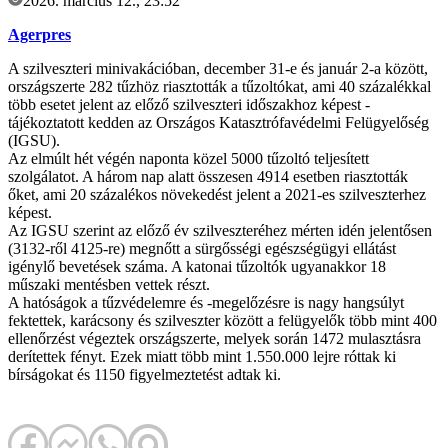
2026. március 12., 23:52
Agerpres
A szilveszteri minivakációban, december 31-e és január 2-a között,
országszerte 282 tűzhöz riasztották a tűzoltókat, ami 40 százalékkal
több esetet jelent az előző szilveszteri időszakhoz képest -
tájékoztatott kedden az Országos Katasztrófavédelmi Felügyelőség
(IGSU).
Az elmúlt hét végén naponta közel 5000 tűzoltó teljesített
szolgálatot. A három nap alatt összesen 4914 esetben riasztották
őket, ami 20 százalékos növekedést jelent a 2021-es szilveszterhez
képest.
Az IGSU szerint az előző év szilveszteréhez mérten idén jelentősen
(3132-ről 4125-re) megnőtt a sürgősségi egészségügyi ellátást
igénylő bevetések száma. A katonai tűzoltók ugyanakkor 18
műszaki mentésben vettek részt.
A hatóságok a tűzvédelemre és -megelőzésre is nagy hangsúlyt
fektettek, karácsony és szilveszter között a felügyelők több mint 400
ellenőrzést végeztek országszerte, melyek során 1472 mulasztásra
derítettek fényt. Ezek miatt több mint 1.550.000 lejre róttak ki
bírságokat és 1150 figyelmeztetést adtak ki.