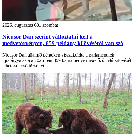
2026. augusztus 08., szombat
Nicușor Dan szerint változtatni kell a
medvetörvényen, 859 példány kilövéséről van szó
Nicușor Dan államfő pénteken visszaküldte a parlamentnek
újratárgyalásra a 2026-ban 859 barnamedve megelőző célú kilövését
lehetővé tevő törvényt.