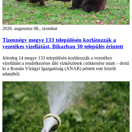
2026. augusztus 08., szombat
Tizennégy megye 133 településén korlátozzák a
vezetékes vízellátást, Biharban 30 település érintett
Jelenleg 14 megye 133 településén korlátozzák a vezetékes
vízellátást a rendelkezésre álló vízkészletek csökkenése miatt – derül
ki a Román Vízügyi Igazgatóság (ANAR) péntek este közölt
adataiból.