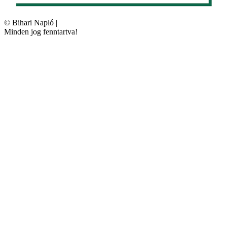
©
Bihari Napló
|
Minden jog fenntartva!