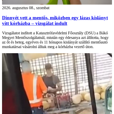
2026. augusztus 08., szombat
Dinnyét vett a mentős, miközben egy lázas kislányt
vitt kórházba – vizsgálat indult
Vizsgálatot indított a Katasztrófavédelmi Főosztály (DSU) a Bákó
Megyei Mentőszolgálatnál, miután egy édesanya azt állította, hogy
az őt és beteg, egyéves és 11 hónapos kislányát szállító mentőautó
munkatársai vásárolni álltak meg a kórházba vezető úton.