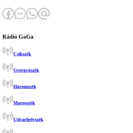
Rádió GaGa
Csíkszék
Gyergyószék
Háromszék
Marosszék
Udvarhelyszék