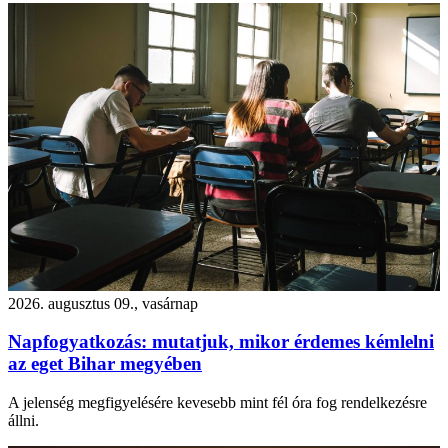
2026. augusztus 09., vasárnap
Napfogyatkozás: mutatjuk, mikor érdemes kémlelni
az eget Bihar megyében
A jelenség megfigyelésére kevesebb mint fél óra fog rendelkezésre
állni.