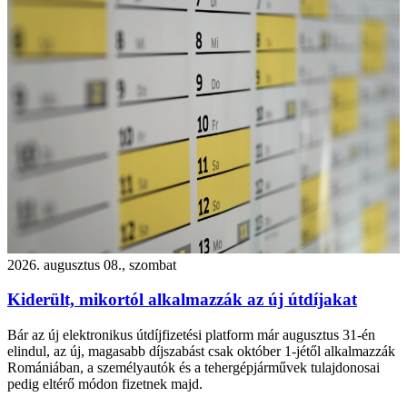
2026. augusztus 08., szombat
Kiderült, mikortól alkalmazzák az új útdíjakat
Bár az új elektronikus útdíjfizetési platform már augusztus 31-én
elindul, az új, magasabb díjszabást csak október 1-jétől alkalmazzák
Romániában, a személyautók és a tehergépjárművek tulajdonosai
pedig eltérő módon fizetnek majd.