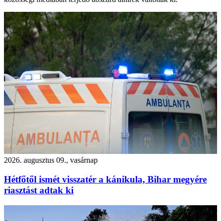
2026. augusztus 09., vasárnap
Hétfőtől ismét visszatér a kánikula, Bihar megyére
riasztást adtak ki