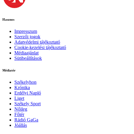
Hasznos
Impresszum
Szerzői jogok
Adatvédelmi tájékoztató
Cookie-kezelési tájékoztató
Médiaajánlat
Sütibeállítások
Médiatér
Székelyhon
Krónika
Erdélyi Napló
Liget
Székely Sport
Nőileg
Főtér
Rádió GaGa
Jóállás