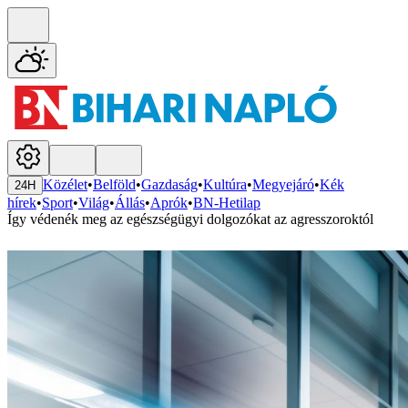
Közélet
•
Belföld
•
Gazdaság
•
Kultúra
•
Megyejáró
•
Kék
24H
hírek
•
Sport
•
Világ
•
Állás
•
Aprók
•
BN-Hetilap
Így védenék meg az egészségügyi dolgozókat az agresszoroktól