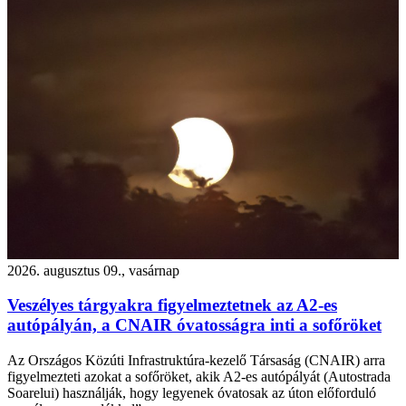
2026. augusztus 09., vasárnap
Veszélyes tárgyakra figyelmeztetnek az A2-es
autópályán, a CNAIR óvatosságra inti a sofőröket
Az Országos Közúti Infrastruktúra-kezelő Társaság (CNAIR) arra
figyelmezteti azokat a sofőröket, akik A2-es autópályát (Autostrada
Soarelui) használják, hogy legyenek óvatosak az úton előforduló