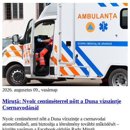
2026. augusztus 09., vasárnap
Miruță: Nyolc centiméterrel nőtt a Duna vízszintje
Csernavodánál
Nyolc centiméterrel nőtt a Duna vízszintje a csernavodai
atomerőműnél, ami biztosítja a létesítmény további működését –
közölte vasárnap a Facebook-oldalán Radu Miruță.