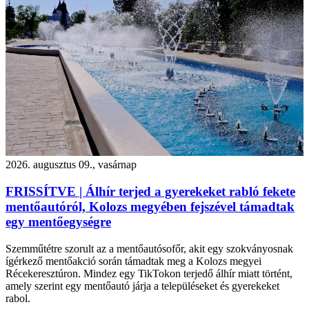
2026. augusztus 09., vasárnap
FRISSÍTVE | Álhír terjed a gyerekeket rabló fekete
mentőautóról, Kolozs megyében fejszével támadtak
egy mentőegységre
Szemműtétre szorult az a mentőautósofőr, akit egy szokványosnak
ígérkező mentőakció során támadtak meg a Kolozs megyei
Récekeresztúron. Mindez egy TikTokon terjedő álhír miatt történt,
amely szerint egy mentőautó járja a településeket és gyerekeket
rabol.