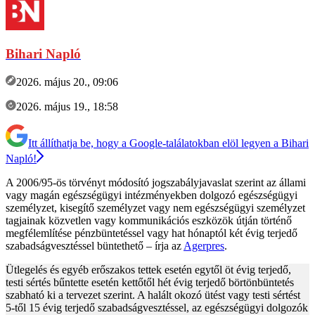
Bihari Napló
2026. május 20., 09:06
2026. május 19., 18:58
Itt állíthatja be, hogy a Google-találatokban elöl legyen a Bihari
Napló!
A 2006/95-ös törvényt módosító jogszabályjavaslat szerint az állami
vagy magán egészségügyi intézményekben dolgozó egészségügyi
személyzet, kisegítő személyzet vagy nem egészségügyi személyzet
tagjainak közvetlen vagy kommunikációs eszközök útján történő
megfélemlítése pénzbüntetéssel vagy hat hónaptól két évig terjedő
szabadságvesztéssel büntethető – írja az
Agerpres
.
Ütlegelés és egyéb erőszakos tettek esetén egytől öt évig terjedő,
testi sértés bűntette esetén kettőtől hét évig terjedő börtönbüntetés
szabható ki a tervezet szerint. A halált okozó ütést vagy testi sértést
5-től 15 évig terjedő szabadságvesztéssel, az egészségügyi dolgozók