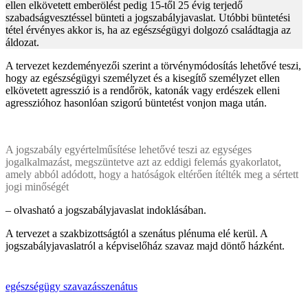
ellen elkövetett emberölést pedig 15-től 25 évig terjedő
szabadságvesztéssel bünteti a jogszabályjavaslat. Utóbbi büntetési
tétel érvényes akkor is, ha az egészségügyi dolgozó családtagja az
áldozat.
A tervezet kezdeményezői szerint a törvénymódosítás lehetővé teszi,
hogy az egészségügyi személyzet és a kisegítő személyzet ellen
elkövetett agresszió is a rendőrök, katonák vagy erdészek elleni
agresszióhoz hasonlóan szigorú büntetést vonjon maga után.
A jogszabály egyértelműsítése lehetővé teszi az egységes
jogalkalmazást, megszüntetve azt az eddigi felemás gyakorlatot,
amely abból adódott, hogy a hatóságok eltérően ítélték meg a sértett
jogi minőségét
– olvasható a jogszabályjavaslat indoklásában.
A tervezet a szakbizottságtól a szenátus plénuma elé kerül. A
jogszabályjavaslatról a képviselőház szavaz majd döntő házként.
egészségügy
szavazás
szenátus