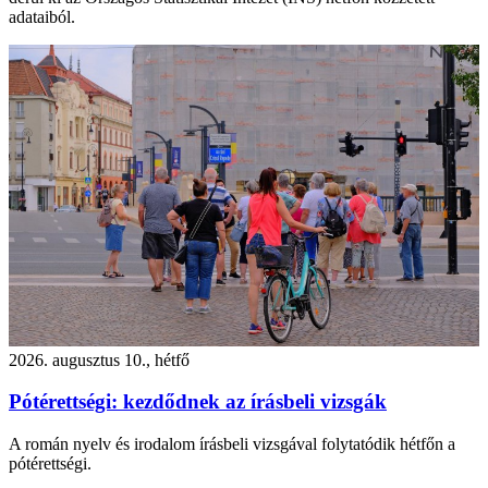
adataiból.
2026. augusztus 10., hétfő
Pótérettségi: kezdődnek az írásbeli vizsgák
A román nyelv és irodalom írásbeli vizsgával folytatódik hétfőn a
pótérettségi.