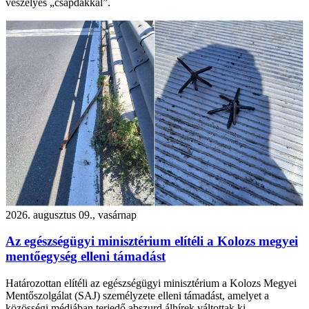
veszélyes „csapdákkal”.
2026. augusztus 09., vasárnap
Az egészségügyi minisztérium elítéli a Kolozs megyei
mentőegység elleni támadást
Határozottan elítéli az egészségügyi minisztérium a Kolozs Megyei
Mentőszolgálat (SAJ) személyzete elleni támadást, amelyet a
közösségi médiában terjedő abszurd álhírek váltottak ki.