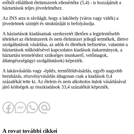
erőből előállított élelmiszerek ellenértéke (5,4) - is hozzájárult a
háztartások teljes jövedelméhez.
Az INS arra is rávilágít, hogy a lakóhely (város vagy vidék) a
jövedelmek szintjét és struktúráját is befolyásolja.
A háztartások kiadásainak szerkezetét illetően a legjelentősebb
tételeket az élelmiszerek és nem élelmiszer jellegű termékek, illetve
szolgáltatások vásárlása, az adók és illetékek befizetése, valamint a
háztartások működésével kapcsolatos kiadások (takarmányok, a
háztartási termeléshez szükséges munkaerő, vetőmagok,
állategészségügyi szolgáltatások) képezték.
A lakásvásárlás vagy -építés, termőföldvásárlás, egyéb nagyobb
beruházás, részvényvásárlás átlagosan csak a kiadások 0,4
százalékát tette ki. Az élelem és nem alkoholos italok vásárlásával
járó költségek az összkiadások 33,4 százalékát képezték.
A rovat további cikkei