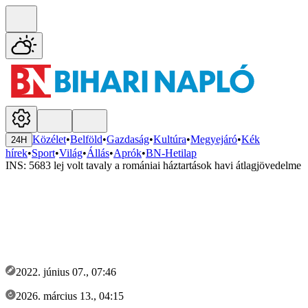
Közélet
•
Belföld
•
Gazdaság
•
Kultúra
•
Megyejáró
•
Kék
24H
hírek
•
Sport
•
Világ
•
Állás
•
Aprók
•
BN-Hetilap
INS: 5683 lej volt tavaly a romániai háztartások havi átlagjövedelme
2022. június 07., 07:46
2026. március 13., 04:15