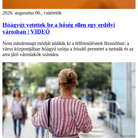
2026. augusztus 06., csütörtök
Hóágyút vetettek be a hőség ellen egy erdélyi
városban | VIDEÓ
Nem mindennapi módját találták ki a felfrissülésnek Brassóban: a
város központjában hóágyú szórja a frissítő permetet a turisták és az
arra járó városlakók számára.