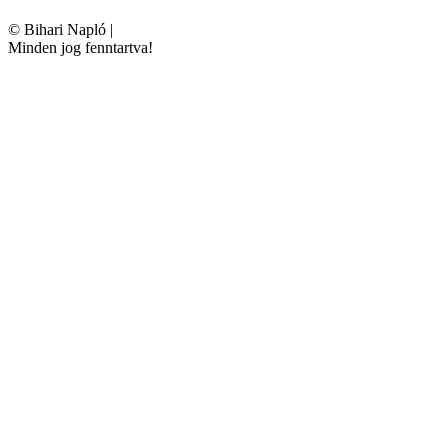
©
Bihari Napló
|
Minden jog fenntartva!