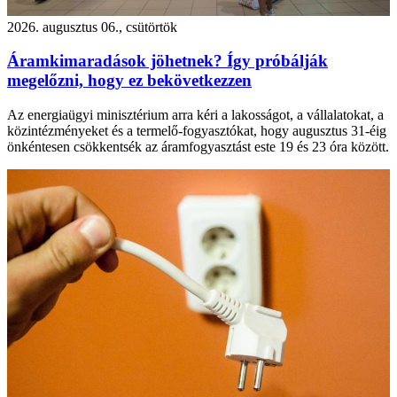
2026. augusztus 06., csütörtök
Áramkimaradások jöhetnek? Így próbálják
megelőzni, hogy ez bekövetkezzen
Az energiaügyi minisztérium arra kéri a lakosságot, a vállalatokat, a
közintézményeket és a termelő-fogyasztókat, hogy augusztus 31-éig
önkéntesen csökkentsék az áramfogyasztást este 19 és 23 óra között.