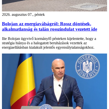
2026. augusztus 07., péntek
Bolojan az energiaválságról: Rossz döntések,
alkalmatlanság és talán rosszindulat vezetett ide
Ilie Bolojan ügyvivő kormányfő pénteken kijelentette, hogy a
stratégia hiánya és a halogatott beruházások vezettek az
energiaellátásban kialakult jelentős egyensúlytalanságokhoz.