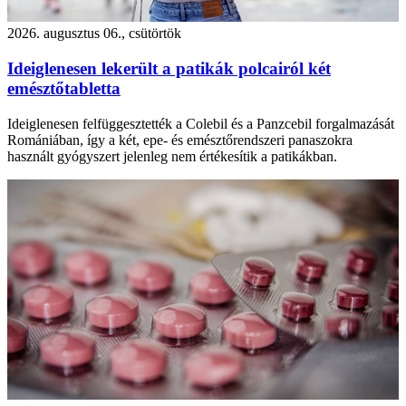
2026. augusztus 06., csütörtök
Ideiglenesen lekerült a patikák polcairól két
emésztőtabletta
Ideiglenesen felfüggesztették a Colebil és a Panzcebil forgalmazását
Romániában, így a két, epe- és emésztőrendszeri panaszokra
használt gyógyszert jelenleg nem értékesítik a patikákban.