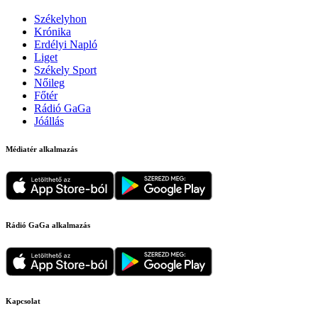
Székelyhon
Krónika
Erdélyi Napló
Liget
Székely Sport
Nőileg
Főtér
Rádió GaGa
Jóállás
Médiatér alkalmazás
Rádió GaGa alkalmazás
Kapcsolat