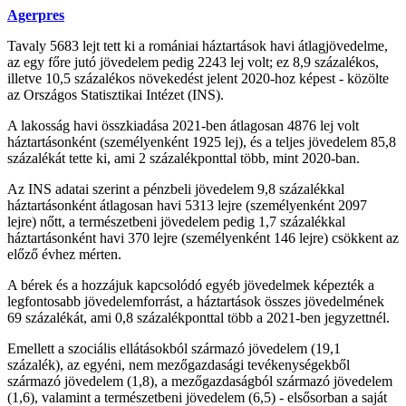
Agerpres
Tavaly 5683 lejt tett ki a romániai háztartások havi átlagjövedelme,
az egy főre jutó jövedelem pedig 2243 lej volt; ez 8,9 százalékos,
illetve 10,5 százalékos növekedést jelent 2020-hoz képest - közölte
az Országos Statisztikai Intézet (INS).
A lakosság havi összkiadása 2021-ben átlagosan 4876 lej volt
háztartásonként (személyenként 1925 lej), és a teljes jövedelem 85,8
százalékát tette ki, ami 2 százalékponttal több, mint 2020-ban.
Az INS adatai szerint a pénzbeli jövedelem 9,8 százalékkal
háztartásonként átlagosan havi 5313 lejre (személyenként 2097
lejre) nőtt, a természetbeni jövedelem pedig 1,7 százalékkal
háztartásonként havi 370 lejre (személyenként 146 lejre) csökkent az
előző évhez mérten.
A bérek és a hozzájuk kapcsolódó egyéb jövedelmek képezték a
legfontosabb jövedelemforrást, a háztartások összes jövedelmének
69 százalékát, ami 0,8 százalékponttal több a 2021-ben jegyzettnél.
Emellett a szociális ellátásokból származó jövedelem (19,1
százalék), az egyéni, nem mezőgazdasági tevékenységekből
származó jövedelem (1,8), a mezőgazdaságból származó jövedelem
(1,6), valamint a természetbeni jövedelem (6,5) - elsősorban a saját