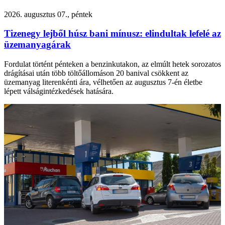
2026. augusztus 07., péntek
Tizenegy lejből húsz bani mínusz: elindultak lefelé az
üzemanyagárak
Fordulat történt pénteken a benzinkutakon, az elmúlt hetek sorozatos
drágításai után több töltőállomáson 20 banival csökkent az
üzemanyag literenkénti ára, vélhetően az augusztus 7-én életbe
lépett válságintézkedések hatására.