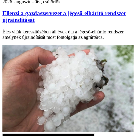
2026. augusztus 06., csütörtök
Ellenzi a gazdaszervezet a jégeső-elhárító rendszer
újraindítását
Éles viták kereszttüzében áll évek óta a jégeső-elhárító rendszer,
amelynek újraindítását most fontolgatja az agrártárca.