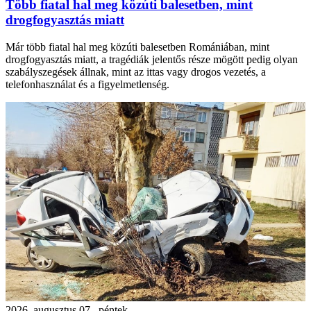
Több fiatal hal meg közúti balesetben, mint
drogfogyasztás miatt
Már több fiatal hal meg közúti balesetben Romániában, mint
drogfogyasztás miatt, a tragédiák jelentős része mögött pedig olyan
szabályszegések állnak, mint az ittas vagy drogos vezetés, a
telefonhasználat és a figyelmetlenség.
2026. augusztus 07., péntek