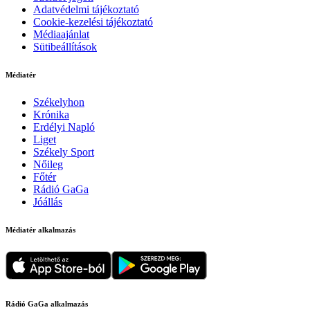
Adatvédelmi tájékoztató
Cookie-kezelési tájékoztató
Médiaajánlat
Sütibeállítások
Médiatér
Székelyhon
Krónika
Erdélyi Napló
Liget
Székely Sport
Nőileg
Főtér
Rádió GaGa
Jóállás
Médiatér alkalmazás
Rádió GaGa alkalmazás