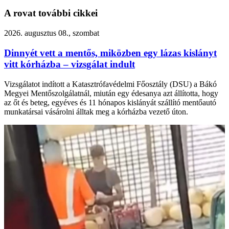
A rovat további cikkei
2026. augusztus 08., szombat
Dinnyét vett a mentős, miközben egy lázas kislányt
vitt kórházba – vizsgálat indult
Vizsgálatot indított a Katasztrófavédelmi Főosztály (DSU) a Bákó
Megyei Mentőszolgálatnál, miután egy édesanya azt állította, hogy
az őt és beteg, egyéves és 11 hónapos kislányát szállító mentőautó
munkatársai vásárolni álltak meg a kórházba vezető úton.