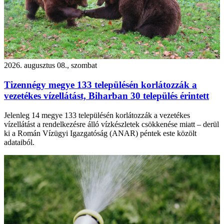
2026. augusztus 08., szombat
Tizennégy megye 133 településén korlátozzák a
vezetékes vízellátást, Biharban 30 település érintett
Jelenleg 14 megye 133 településén korlátozzák a vezetékes
vízellátást a rendelkezésre álló vízkészletek csökkenése miatt – derül
ki a Román Vízügyi Igazgatóság (ANAR) péntek este közölt
adataiból.