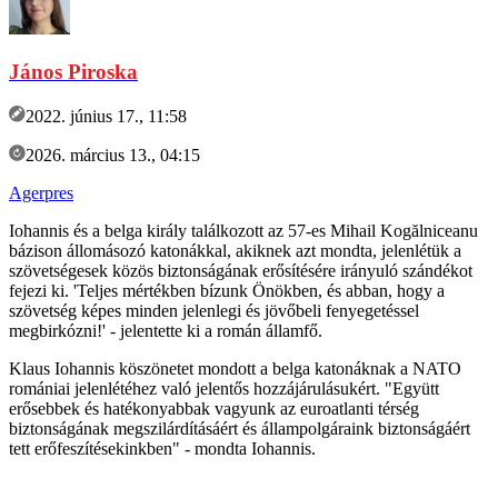
János Piroska
2022. június 17., 11:58
2026. március 13., 04:15
Agerpres
Iohannis és a belga király találkozott az 57-es Mihail Kogălniceanu
bázison állomásozó katonákkal, akiknek azt mondta, jelenlétük a
szövetségesek közös biztonságának erősítésére irányuló szándékot
fejezi ki. 'Teljes mértékben bízunk Önökben, és abban, hogy a
szövetség képes minden jelenlegi és jövőbeli fenyegetéssel
megbirkózni!' - jelentette ki a román államfő.
Klaus Iohannis köszönetet mondott a belga katonáknak a NATO
romániai jelenlétéhez való jelentős hozzájárulásukért. "Együtt
erősebbek és hatékonyabbak vagyunk az euroatlanti térség
biztonságának megszilárdításáért és állampolgáraink biztonságáért
tett erőfeszítésekinkben" - mondta Iohannis.