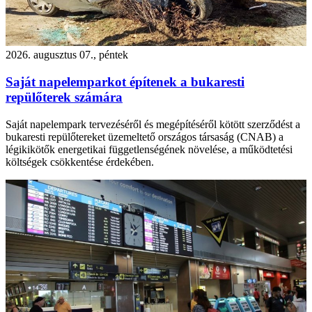
2026. augusztus 07., péntek
Saját napelemparkot építenek a bukaresti
repülőterek számára
Saját napelempark tervezéséről és megépítéséről kötött szerződést a
bukaresti repülőtereket üzemeltető országos társaság (CNAB) a
légikikötők energetikai függetlenségének növelése, a működtetési
költségek csökkentése érdekében.