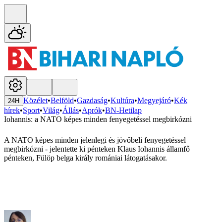
Közélet
•
Belföld
•
Gazdaság
•
Kultúra
•
Megyejáró
•
Kék
24H
hírek
•
Sport
•
Világ
•
Állás
•
Aprók
•
BN-Hetilap
Iohannis: a NATO képes minden fenyegetéssel megbirkózni
A NATO képes minden jelenlegi és jövőbeli fenyegetéssel
megbirkózni - jelentette ki pénteken Klaus Iohannis államfő
pénteken, Fülöp belga király romániai látogatásakor.