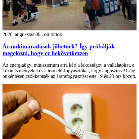
2026. augusztus 06., csütörtök
Áramkimaradások jöhetnek? Így próbálják
megelőzni, hogy ez bekövetkezzen
Az energiaügyi minisztérium arra kéri a lakosságot, a vállalatokat, a
közintézményeket és a termelő-fogyasztókat, hogy augusztus 31-éig
önkéntesen csökkentsék az áramfogyasztást este 19 és 23 óra között.