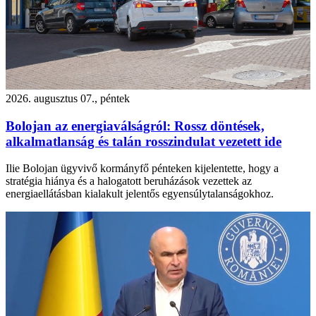
2026. augusztus 07., péntek
Bolojan az energiaválságról: Rossz döntések,
alkalmatlanság és talán rosszindulat vezetett ide
Ilie Bolojan ügyvivő kormányfő pénteken kijelentette, hogy a
stratégia hiánya és a halogatott beruházások vezettek az
energiaellátásban kialakult jelentős egyensúlytalanságokhoz.