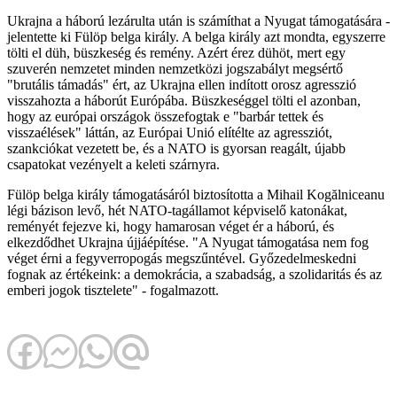
Ukrajna a háború lezárulta után is számíthat a Nyugat támogatására -
jelentette ki Fülöp belga király. A belga király azt mondta, egyszerre
tölti el düh, büszkeség és remény. Azért érez dühöt, mert egy
szuverén nemzetet minden nemzetközi jogszabályt megsértő
"brutális támadás" ért, az Ukrajna ellen indított orosz agresszió
visszahozta a háborút Európába. Büszkeséggel tölti el azonban,
hogy az európai országok összefogtak e "barbár tettek és
visszaélések" láttán, az Európai Unió elítélte az agressziót,
szankciókat vezetett be, és a NATO is gyorsan reagált, újabb
csapatokat vezényelt a keleti szárnyra.
Fülöp belga király támogatásáról biztosította a Mihail Kogălniceanu
légi bázison levő, hét NATO-tagállamot képviselő katonákat,
reményét fejezve ki, hogy hamarosan véget ér a háború, és
elkezdődhet Ukrajna újjáépítése. "A Nyugat támogatása nem fog
véget érni a fegyverropogás megszűntével. Győzedelmeskedni
fognak az értékeink: a demokrácia, a szabadság, a szolidaritás és az
emberi jogok tisztelete" - fogalmazott.