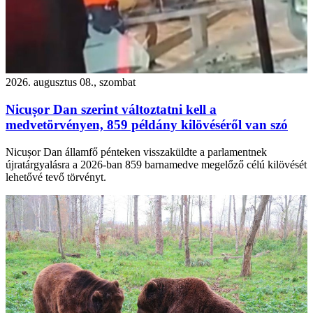
2026. augusztus 08., szombat
Nicușor Dan szerint változtatni kell a
medvetörvényen, 859 példány kilövéséről van szó
Nicușor Dan államfő pénteken visszaküldte a parlamentnek
újratárgyalásra a 2026-ban 859 barnamedve megelőző célú kilövését
lehetővé tevő törvényt.