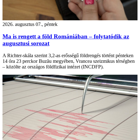
2026. augusztus 07., péntek
Ma is rengett a föld Romániában – folytatódik az
augusztusi sorozat
A Richter-skála szerint 3,2-as erősségű földrengés történt pénteken
14 óra 23 perckor Buzău megyében, Vrancea szeizmikus térségben
– közölte az országos földfizikai intézet (INCDFP).