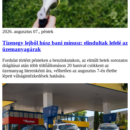
2026. augusztus 07., péntek
Tizenegy lejből húsz bani mínusz: elindultak lefelé az
üzemanyagárak
Fordulat történt pénteken a benzinkutakon, az elmúlt hetek sorozatos
drágításai után több töltőállomáson 20 banival csökkent az
üzemanyag literenkénti ára, vélhetően az augusztus 7-én életbe
lépett válságintézkedések hatására.