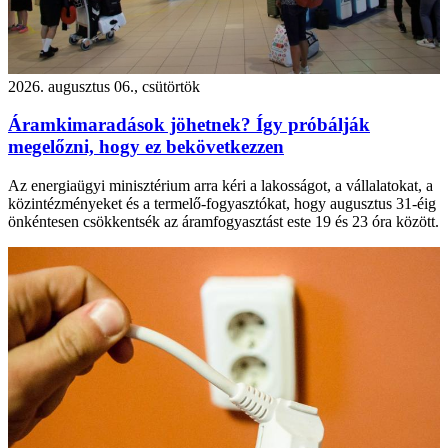
2026. augusztus 06., csütörtök
Áramkimaradások jöhetnek? Így próbálják
megelőzni, hogy ez bekövetkezzen
Az energiaügyi minisztérium arra kéri a lakosságot, a vállalatokat, a
közintézményeket és a termelő-fogyasztókat, hogy augusztus 31-éig
önkéntesen csökkentsék az áramfogyasztást este 19 és 23 óra között.