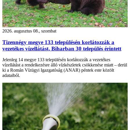
2026. augusztus 08., szombat
Tizennégy megye 133 településén korlátozzák a
vezetékes vízellátást, Biharban 30 település érintett
Jelenleg 14 megye 133 településén korlátozzák a vezetékes
vízellátást a rendelkezésre álló vízkészletek csökkenése miatt – derül
ki a Román Vízügyi Igazgatóság (ANAR) péntek este közölt
adataiból.