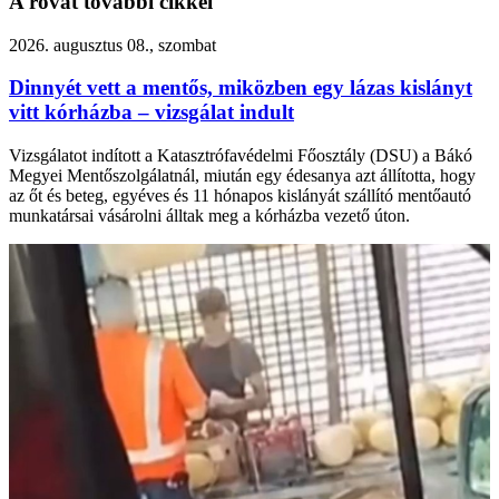
A rovat további cikkei
2026. augusztus 08., szombat
Dinnyét vett a mentős, miközben egy lázas kislányt
vitt kórházba – vizsgálat indult
Vizsgálatot indított a Katasztrófavédelmi Főosztály (DSU) a Bákó
Megyei Mentőszolgálatnál, miután egy édesanya azt állította, hogy
az őt és beteg, egyéves és 11 hónapos kislányát szállító mentőautó
munkatársai vásárolni álltak meg a kórházba vezető úton.