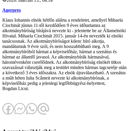
2026. március 13., 04:14
Agerpres
Klaus Iohannis elnök hétfőn aláírta a rendeletet, amellyel Mihaela
Ciochinát június 11-től kezdődően 9 éves időtartamra az
alkotmánybíróság bírájává nevezte ki - jelentette be az Államelnöki
Hivatal. Mihaela Ciochinát 2015. január 14-én nevezték ki elnöki
tanácsosnak. Az alkotmánybíróságot kilenc bíró alkotja,
mandátumuk 9 évre szól, és nem hosszabbítható meg. A 9
alkotmánybíróból hármat a képviselőház, hármat a szenátus és
hármat az államfő javasol. Az alkotmánybírák hármasával,
háromévenként cserélődnek. Az alkotmánybíróság elnökét titkos
szavazással választják meg a testület minden hármas tagcseréje után
a következő 3 éves időszakra. Az elnök újraválasztható. A szenátus
a múlt héten Iulia Scânteit nevezte ki alkotmánybírónak, a
képviselőház pedig a jelenlegi legfőbbügyész-helyettest,
Bogdan Licut.