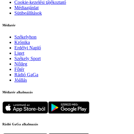
Cookie-kezelési tájékoztató
Médiaajánlat
Sütibeállítások
Médiatér
Székelyhon
Krónika
Erdélyi Napló
Liget
Székely Sport
Nőileg
Főtér
Rádió GaGa
Jóállás
Médiatér alkalmazás
Rádió GaGa alkalmazás