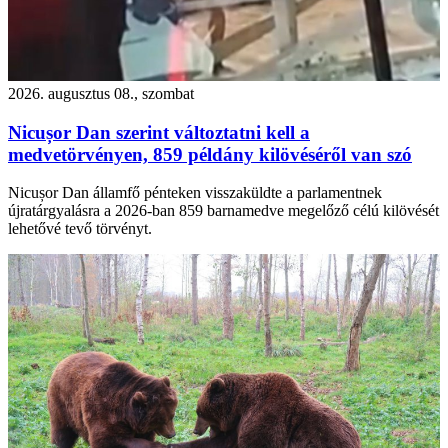
2026. augusztus 08., szombat
Nicușor Dan szerint változtatni kell a
medvetörvényen, 859 példány kilövéséről van szó
Nicușor Dan államfő pénteken visszaküldte a parlamentnek
újratárgyalásra a 2026-ban 859 barnamedve megelőző célú kilövését
lehetővé tevő törvényt.