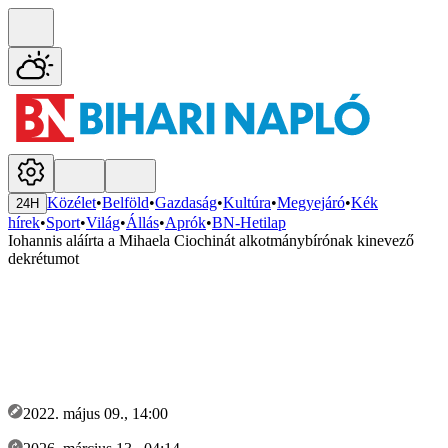
Közélet
•
Belföld
•
Gazdaság
•
Kultúra
•
Megyejáró
•
Kék
24H
hírek
•
Sport
•
Világ
•
Állás
•
Aprók
•
BN-Hetilap
Iohannis aláírta a Mihaela Ciochinát alkotmánybírónak kinevező
dekrétumot
2022. május 09., 14:00