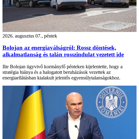
2026. augusztus 07., péntek
Bolojan az energiaválságról: Rossz döntések,
alkalmatlanság és talán rosszindulat vezetett ide
Ilie Bolojan ügyvivő kormányfő pénteken kijelentette, hogy a
stratégia hiánya és a halogatott beruházások vezettek az
energiaellátásban kialakult jelentős egyensúlytalanságokhoz.