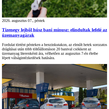
2026. augusztus 07., péntek
Tizenegy lejből húsz bani mínusz: elindultak lefelé az
üzemanyagárak
Fordulat történt pénteken a benzinkutakon, az elmúlt hetek sorozatos
drágításai után több töltőállomáson 20 banival csökkent az
üzemanyag literenkénti ára, vélhetően az augusztus 7-én életbe
lépett válságintézkedések hatására.