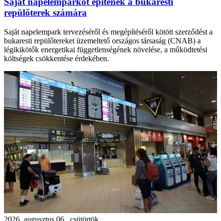
Saját napelemparkot építenek a bukaresti
repülőterek számára
Saját napelempark tervezéséről és megépítéséről kötött szerződést a
bukaresti repülőtereket üzemeltető országos társaság (CNAB) a
légikikötők energetikai függetlenségének növelése, a működtetési
költségek csökkentése érdekében.
2026. augusztus 06., csütörtök