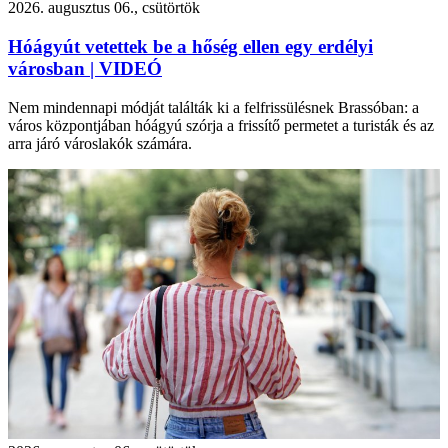
2026. augusztus 06., csütörtök
Hóágyút vetettek be a hőség ellen egy erdélyi
városban | VIDEÓ
Nem mindennapi módját találták ki a felfrissülésnek Brassóban: a
város központjában hóágyú szórja a frissítő permetet a turisták és az
arra járó városlakók számára.