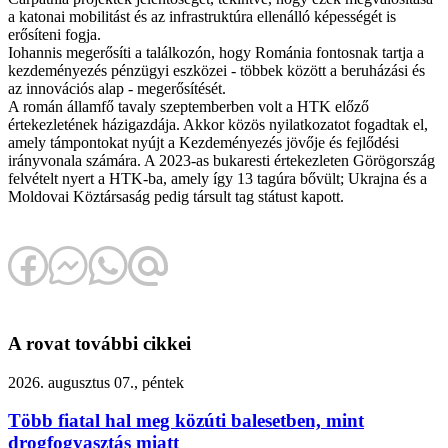
a katonai mobilitást és az infrastruktúra ellenálló képességét is
erősíteni fogja.
Iohannis megerősíti a találkozón, hogy Románia fontosnak tartja a
kezdeményezés pénzügyi eszközei - többek között a beruházási és
az innovációs alap - megerősítését.
A román államfő tavaly szeptemberben volt a HTK előző
értekezletének házigazdája. Akkor közös nyilatkozatot fogadtak el,
amely támpontokat nyújt a Kezdeményezés jövője és fejlődési
irányvonala számára. A 2023-as bukaresti értekezleten Görögország
felvételt nyert a HTK-ba, amely így 13 tagúra bővült; Ukrajna és a
Moldovai Köztársaság pedig társult tag státust kapott.
A rovat további cikkei
2026. augusztus 07., péntek
Több fiatal hal meg közúti balesetben, mint
drogfogyasztás miatt