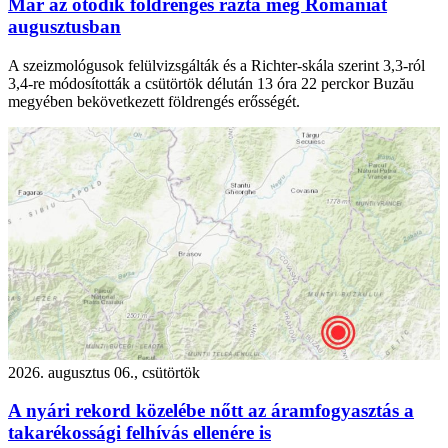
Már az ötödik földrengés rázta meg Romániát
augusztusban
A szeizmológusok felülvizsgálták és a Richter-skála szerint 3,3-ról
3,4-re módosították a csütörtök délután 13 óra 22 perckor Buzău
megyében bekövetkezett földrengés erősségét.
2026. augusztus 06., csütörtök
A nyári rekord közelébe nőtt az áramfogyasztás a
takarékossági felhívás ellenére is