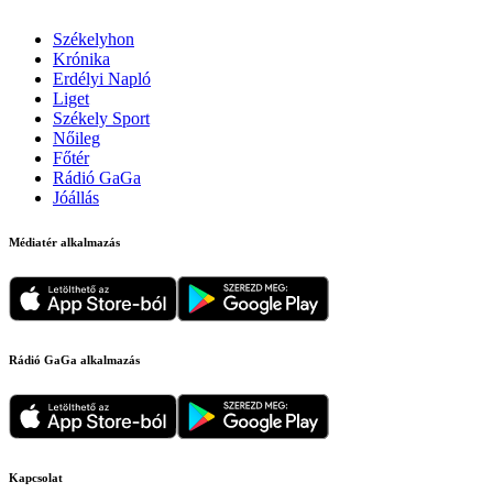
Székelyhon
Krónika
Erdélyi Napló
Liget
Székely Sport
Nőileg
Főtér
Rádió GaGa
Jóállás
Médiatér alkalmazás
Rádió GaGa alkalmazás
Kapcsolat