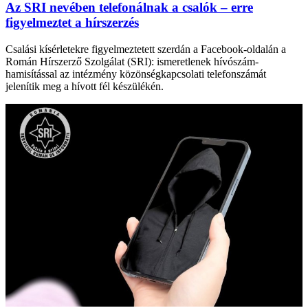
Az SRI nevében telefonálnak a csalók – erre
figyelmeztet a hírszerzés
Csalási kísérletekre figyelmeztetett szerdán a Facebook-oldalán a
Román Hírszerző Szolgálat (SRI): ismeretlenek hívószám-
hamisítással az intézmény közönségkapcsolati telefonszámát
jelenítik meg a hívott fél készülékén.