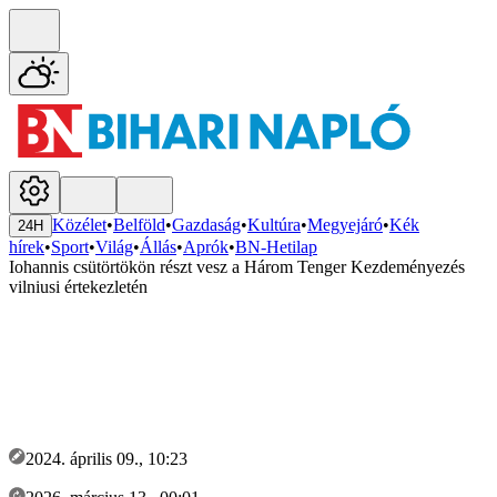
Közélet
•
Belföld
•
Gazdaság
•
Kultúra
•
Megyejáró
•
Kék
24H
hírek
•
Sport
•
Világ
•
Állás
•
Aprók
•
BN-Hetilap
Iohannis csütörtökön részt vesz a Három Tenger Kezdeményezés
vilniusi értekezletén
2024. április 09., 10:23