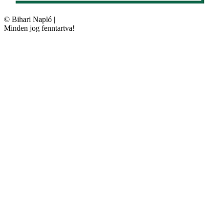
©
Bihari Napló
|
Minden jog fenntartva!