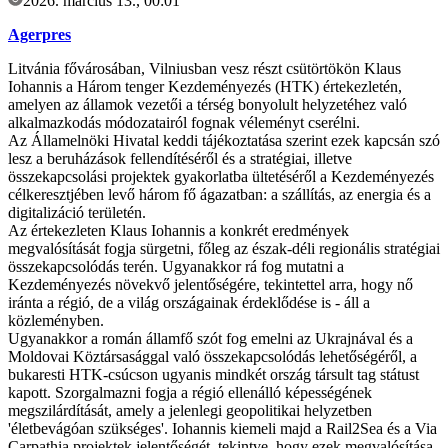
2026. március 13., 00:01
Agerpres
Litvánia fővárosában, Vilniusban vesz részt csütörtökön Klaus
Iohannis a Három tenger Kezdeményezés (HTK) értekezletén,
amelyen az államok vezetői a térség bonyolult helyzetéhez való
alkalmazkodás módozatairól fognak véleményt cserélni.
Az Államelnöki Hivatal keddi tájékoztatása szerint ezek kapcsán szó
lesz a beruházások fellendítéséről és a stratégiai, illetve
összekapcsolási projektek gyakorlatba ültetéséről a Kezdeményezés
célkeresztjében levő három fő ágazatban: a szállítás, az energia és a
digitalizáció területén.
Az értekezleten Klaus Iohannis a konkrét eredmények
megvalósítását fogja sürgetni, főleg az észak-déli regionális stratégiai
összekapcsolódás terén. Ugyanakkor rá fog mutatni a
Kezdeményezés növekvő jelentőségére, tekintettel arra, hogy nő
iránta a régió, de a világ országainak érdeklődése is - áll a
közleményben.
Ugyanakkor a román államfő szót fog emelni az Ukrajnával és a
Moldovai Köztársasággal való összekapcsolódás lehetőségéről, a
bukaresti HTK-csúcson ugyanis mindkét ország társult tag státust
kapott. Szorgalmazni fogja a régió ellenálló képességének
megszilárdítását, amely a jelenlegi geopolitikai helyzetben
'életbevágóan szükséges'. Iohannis kiemeli majd a Rail2Sea és a Via
Carpathia projektek jelentőségét, tekintve, hogy ezek megvalósítása