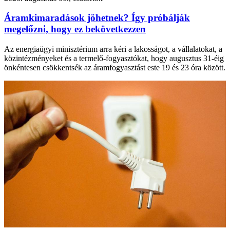
Áramkimaradások jöhetnek? Így próbálják
megelőzni, hogy ez bekövetkezzen
Az energiaügyi minisztérium arra kéri a lakosságot, a vállalatokat, a
közintézményeket és a termelő-fogyasztókat, hogy augusztus 31-éig
önkéntesen csökkentsék az áramfogyasztást este 19 és 23 óra között.