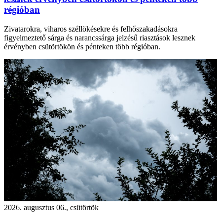
régióban
Zivatarokra, viharos széllökésekre és felhőszakadásokra
figyelmeztető sárga és narancssárga jelzésű riasztások lesznek
érvényben csütörtökön és pénteken több régióban.
2026. augusztus 06., csütörtök