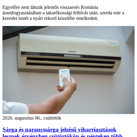
Egyelőre nem látszik jelentős visszaesés Románia
áramfogyasztásában a takarékossági felhívás után, szerda este a
kereslet ismét a nyári rekord közelébe emelkedett.
2026. augusztus 06., csütörtök
Sárga és narancssárga jelzésű viharriasztások
lesznek érvényben csütörtökön és pénteken több