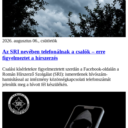
2026. augusztus 06., csütörtök
Az SRI nevében telefonálnak a csalók – erre
figyelmeztet a hírszerzés
Csalási kísérletekre figyelmeztetett szerdán a Facebook-oldalán a
Román Hírszerző Szolgálat (SRI): ismeretlenek hívószám-
hamisítással az intézmény közönségkapcsolati telefonszámát
jelenítik meg a hívott fél készülékén.