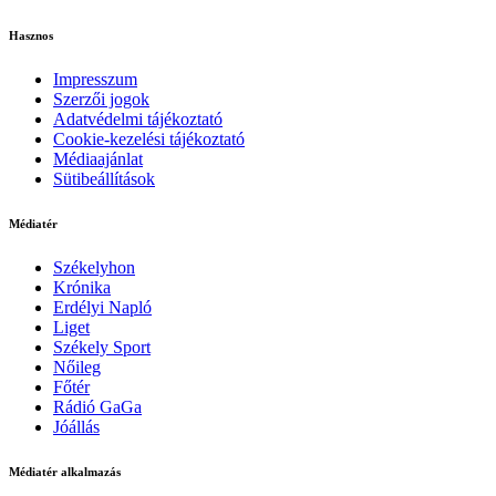
Hasznos
Impresszum
Szerzői jogok
Adatvédelmi tájékoztató
Cookie-kezelési tájékoztató
Médiaajánlat
Sütibeállítások
Médiatér
Székelyhon
Krónika
Erdélyi Napló
Liget
Székely Sport
Nőileg
Főtér
Rádió GaGa
Jóállás
Médiatér alkalmazás