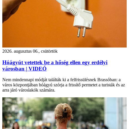
2026. augusztus 06., csütörtök
Hóágyút vetettek be a hőség ellen egy erdélyi
városban | VIDEÓ
Nem mindennapi módját találták ki a felfrissülésnek Brassóban: a
város központjában hóágyú szórja a frissítő permetet a turisták és az
arra járó városlakók számára.