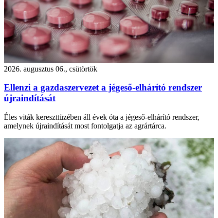
2026. augusztus 06., csütörtök
Ellenzi a gazdaszervezet a jégeső-elhárító rendszer
újraindítását
Éles viták kereszttüzében áll évek óta a jégeső-elhárító rendszer,
amelynek újraindítását most fontolgatja az agrártárca.