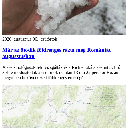
2026. augusztus 06., csütörtök
Már az ötödik földrengés rázta meg Romániát
augusztusban
A szeizmológusok felülvizsgálták és a Richter-skála szerint 3,3-ról
3,4-re módosították a csütörtök délután 13 óra 22 perckor Buzău
megyében bekövetkezett földrengés erősségét.