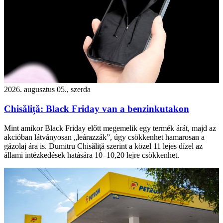
2026. augusztus 05., szerda
Chisăliță: Black Friday van a benzinkutakon
Mint amikor Black Friday előtt megemelik egy termék árát, majd az
akcióban látványosan „leárazzák”, úgy csökkenhet hamarosan a
gázolaj ára is. Dumitru Chisăliță szerint a közel 11 lejes dízel az
állami intézkedések hatására 10–10,20 lejre csökkenhet.