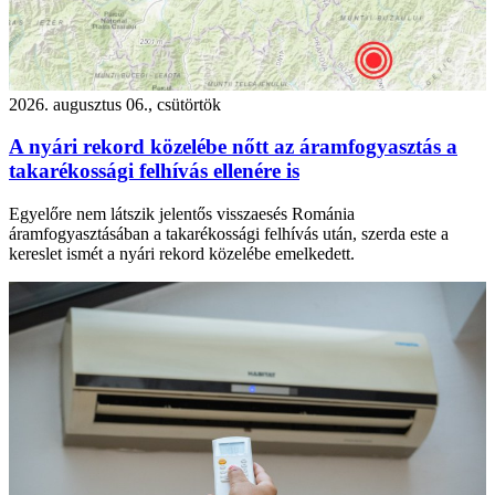
2026. augusztus 06., csütörtök
A nyári rekord közelébe nőtt az áramfogyasztás a
takarékossági felhívás ellenére is
Egyelőre nem látszik jelentős visszaesés Románia
áramfogyasztásában a takarékossági felhívás után, szerda este a
kereslet ismét a nyári rekord közelébe emelkedett.