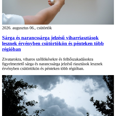
2026. augusztus 06., csütörtök
Sárga és narancssárga jelzésű viharriasztások
lesznek érvényben csütörtökön és pénteken több
régióban
Zivatarokra, viharos széllökésekre és felhőszakadásokra
figyelmeztető sárga és narancssárga jelzésű riasztások lesznek
érvényben csütörtökön és pénteken több régióban.