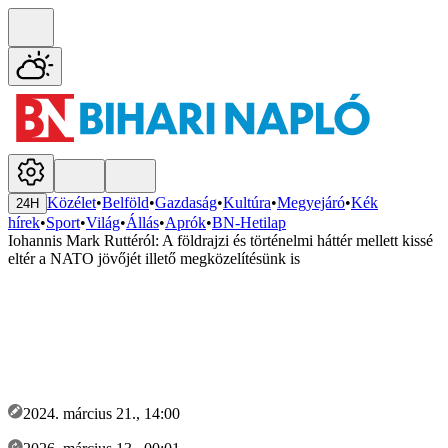
Közélet
•
Belföld
•
Gazdaság
•
Kultúra
•
Megyejáró
•
Kék
24H
hírek
•
Sport
•
Világ
•
Állás
•
Aprók
•
BN-Hetilap
Iohannis Mark Ruttéról: A földrajzi és történelmi háttér mellett kissé
eltér a NATO jövőjét illető megközelítésünk is
2024. március 21., 14:00