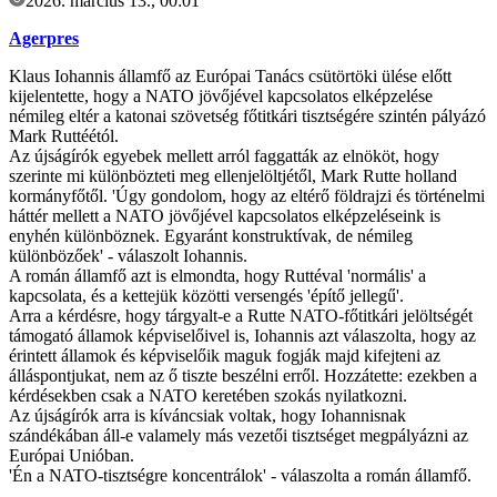
2026. március 13., 00:01
Agerpres
Klaus Iohannis államfő az Európai Tanács csütörtöki ülése előtt
kijelentette, hogy a NATO jövőjével kapcsolatos elképzelése
némileg eltér a katonai szövetség főtitkári tisztségére szintén pályázó
Mark Ruttéétól.
Az újságírók egyebek mellett arról faggatták az elnököt, hogy
szerinte mi különbözteti meg ellenjelöltjétől, Mark Rutte holland
kormányfőtől. 'Úgy gondolom, hogy az eltérő földrajzi és történelmi
háttér mellett a NATO jövőjével kapcsolatos elképzeléseink is
enyhén különböznek. Egyaránt konstruktívak, de némileg
különbözőek' - válaszolt Iohannis.
A román államfő azt is elmondta, hogy Ruttéval 'normális' a
kapcsolata, és a kettejük közötti versengés 'építő jellegű'.
Arra a kérdésre, hogy tárgyalt-e a Rutte NATO-főtitkári jelöltségét
támogató államok képviselőivel is, Iohannis azt válaszolta, hogy az
érintett államok és képviselőik maguk fogják majd kifejteni az
álláspontjukat, nem az ő tiszte beszélni erről. Hozzátette: ezekben a
kérdésekben csak a NATO keretében szokás nyilatkozni.
Az újságírók arra is kíváncsiak voltak, hogy Iohannisnak
szándékában áll-e valamely más vezetői tisztséget megpályázni az
Európai Unióban.
'Én a NATO-tisztségre koncentrálok' - válaszolta a román államfő.