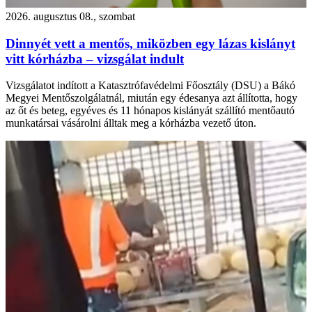
2026. augusztus 08., szombat
Dinnyét vett a mentős, miközben egy lázas kislányt
vitt kórházba – vizsgálat indult
Vizsgálatot indított a Katasztrófavédelmi Főosztály (DSU) a Bákó
Megyei Mentőszolgálatnál, miután egy édesanya azt állította, hogy
az őt és beteg, egyéves és 11 hónapos kislányát szállító mentőautó
munkatársai vásárolni álltak meg a kórházba vezető úton.