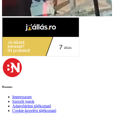
Hasznos
Impresszum
Szerzői jogok
Adatvédelmi tájékoztató
Cookie-kezelési tájékoztató