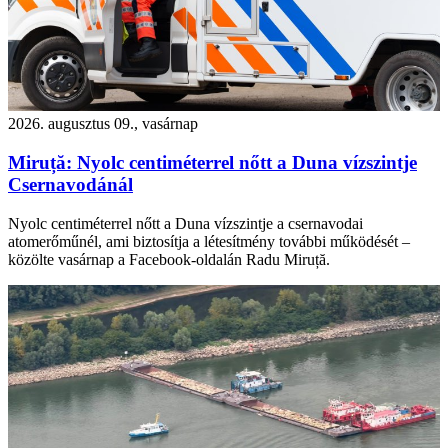
2026. augusztus 09., vasárnap
Miruță: Nyolc centiméterrel nőtt a Duna vízszintje
Csernavodánál
Nyolc centiméterrel nőtt a Duna vízszintje a csernavodai
atomerőműnél, ami biztosítja a létesítmény további működését –
közölte vasárnap a Facebook-oldalán Radu Miruță.