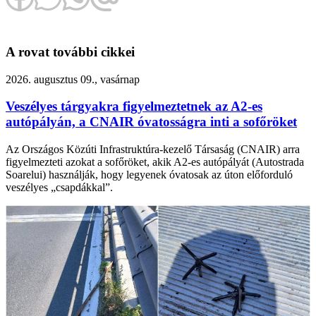
A rovat további cikkei
2026. augusztus 09., vasárnap
Veszélyes tárgyakra figyelmeztetnek az A2-es
autópályán, a CNAIR óvatosságra inti a sofőröket
Az Országos Közúti Infrastruktúra-kezelő Társaság (CNAIR) arra
figyelmezteti azokat a sofőröket, akik A2-es autópályát (Autostrada
Soarelui) használják, hogy legyenek óvatosak az úton előforduló
veszélyes „csapdákkal”.