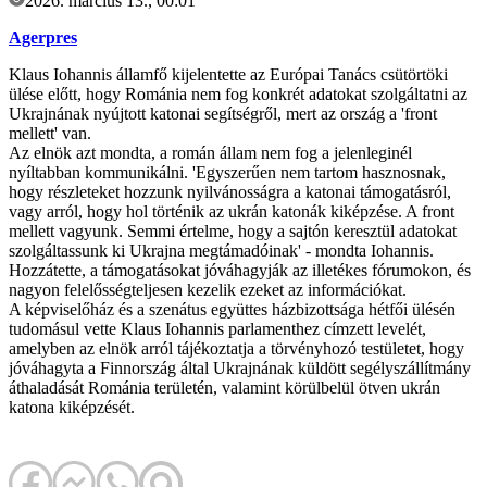
2026. március 13., 00:01
Agerpres
Klaus Iohannis államfő kijelentette az Európai Tanács csütörtöki
ülése előtt, hogy Románia nem fog konkrét adatokat szolgáltatni az
Ukrajnának nyújtott katonai segítségről, mert az ország a 'front
mellett' van.
Az elnök azt mondta, a román állam nem fog a jelenleginél
nyíltabban kommunikálni. 'Egyszerűen nem tartom hasznosnak,
hogy részleteket hozzunk nyilvánosságra a katonai támogatásról,
vagy arról, hogy hol történik az ukrán katonák kiképzése. A front
mellett vagyunk. Semmi értelme, hogy a sajtón keresztül adatokat
szolgáltassunk ki Ukrajna megtámadóinak' - mondta Iohannis.
Hozzátette, a támogatásokat jóváhagyják az illetékes fórumokon, és
nagyon felelősségteljesen kezelik ezeket az információkat.
A képviselőház és a szenátus együttes házbizottsága hétfői ülésén
tudomásul vette Klaus Iohannis parlamenthez címzett levelét,
amelyben az elnök arról tájékoztatja a törvényhozó testületet, hogy
jóváhagyta a Finnország által Ukrajnának küldött segélyszállítmány
áthaladását Románia területén, valamint körülbelül ötven ukrán
katona kiképzését.