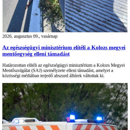
2026. augusztus 09., vasárnap
Az egészségügyi minisztérium elítéli a Kolozs megyei
mentőegység elleni támadást
Határozottan elítéli az egészségügyi minisztérium a Kolozs Megyei
Mentőszolgálat (SAJ) személyzete elleni támadást, amelyet a
közösségi médiában terjedő abszurd álhírek váltottak ki.