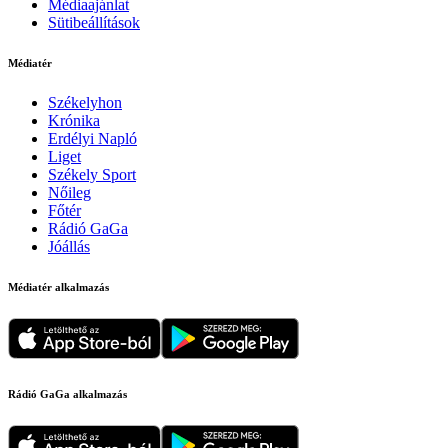
Médiaajánlat
Sütibeállítások
Médiatér
Székelyhon
Krónika
Erdélyi Napló
Liget
Székely Sport
Nőileg
Főtér
Rádió GaGa
Jóállás
Médiatér alkalmazás
Rádió GaGa alkalmazás