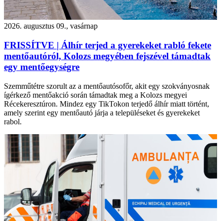
2026. augusztus 09., vasárnap
FRISSÍTVE | Álhír terjed a gyerekeket rabló fekete
mentőautóról, Kolozs megyében fejszével támadtak
egy mentőegységre
Szemműtétre szorult az a mentőautósofőr, akit egy szokványosnak
ígérkező mentőakció során támadtak meg a Kolozs megyei
Récekeresztúron. Mindez egy TikTokon terjedő álhír miatt történt,
amely szerint egy mentőautó járja a településeket és gyerekeket
rabol.