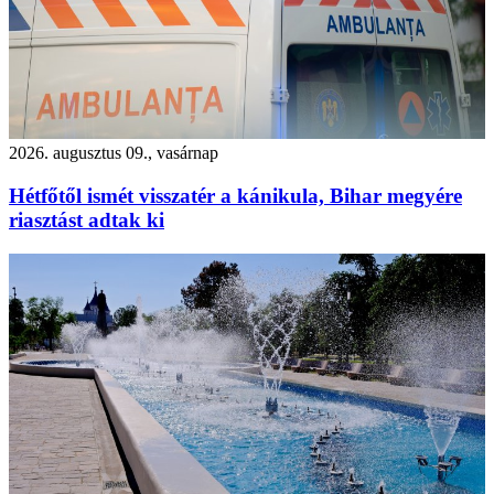
2026. augusztus 09., vasárnap
Hétfőtől ismét visszatér a kánikula, Bihar megyére
riasztást adtak ki