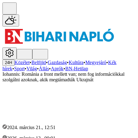
Közélet
•
Belföld
•
Gazdaság
•
Kultúra
•
Megyejáró
•
Kék
24H
hírek
•
Sport
•
Világ
•
Állás
•
Aprók
•
BN-Hetilap
Iohannis: Románia a front mellett van; nem fog információkkal
szolgálni azoknak, akik megtámadták Ukrajnát
2024. március 21., 12:51