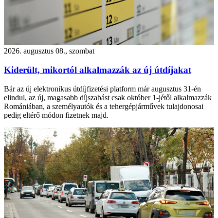
2026. augusztus 08., szombat
Kiderült, mikortól alkalmazzák az új útdíjakat
Bár az új elektronikus útdíjfizetési platform már augusztus 31-én
elindul, az új, magasabb díjszabást csak október 1-jétől alkalmazzák
Romániában, a személyautók és a tehergépjárművek tulajdonosai
pedig eltérő módon fizetnek majd.