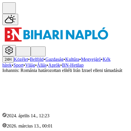
Közélet
•
Belföld
•
Gazdaság
•
Kultúra
•
Megyejáró
•
Kék
24H
hírek
•
Sport
•
Világ
•
Állás
•
Aprók
•
BN-Hetilap
Iohannis: Románia határozottan elítéli Irán Izrael elleni támadását
2024. április 14., 12:23
2026. március 13., 00:01