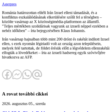
Agerpres
Románia határozottan elítéli Irán Izrael elleni támadását, és a
konfliktus eszkalálódásának elkerülésére szólít fel a térségben –
közölte vasárnap az X közösségimédia-platformon az államfő.
"Teljes mértékben szolidárisak vagyunk az izraeli néppel ezekben a
nehéz időkben" – írta bejegyzésében Klaus Iohannis.
Irán vasárnap hajnalban több mint 200 drónt és rakétát indított Izrael
ellen, s ezek nyomán légiriadó volt az ország azon településein,
melyek felé tartottak, de földet érésük előtt a légvédelem ellenrakétái
elfogták a lövedékeket – írta az izraeli hadsereg egyik szóvivőjére
hivatkozva az AFP.
A rovat további cikkei
2026. augusztus 05., szerda