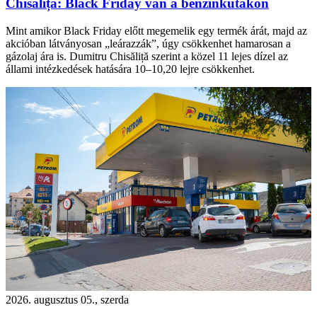
Chisăliță: Black Friday van a benzinkutakon
Mint amikor Black Friday előtt megemelik egy termék árát, majd az
akcióban látványosan „leárazzák”, úgy csökkenhet hamarosan a
gázolaj ára is. Dumitru Chisăliță szerint a közel 11 lejes dízel az
állami intézkedések hatására 10–10,20 lejre csökkenhet.
2026. augusztus 05., szerda