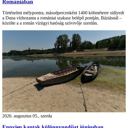
Romániában
Történelmi mélypontra, másodpercenként 1400 köbméterre süllyedt
a Duna vízhozama a romániai szakasz belépő pontján, Báziásnál –
közölte a a román vízügyi hatóság szóvivője szerdán.
2026. augusztus 05., szerda
Ennyien kaptak különnyugdíjat júniusban