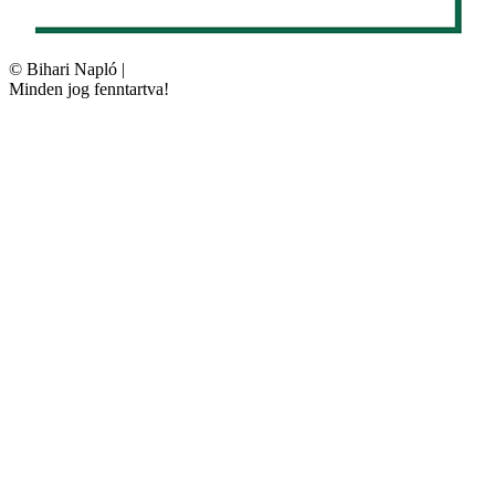
©
Bihari Napló
|
Minden jog fenntartva!