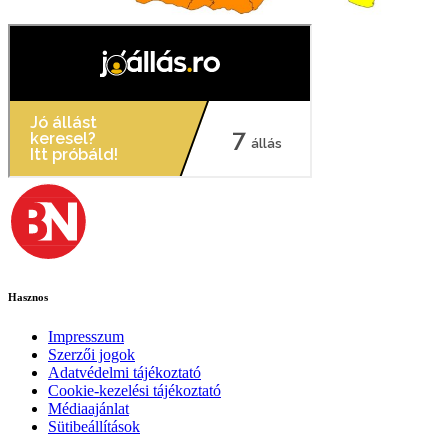
Hasznos
Impresszum
Szerzői jogok
Adatvédelmi tájékoztató
Cookie-kezelési tájékoztató
Médiaajánlat
Sütibeállítások