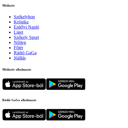
Médiatér
Székelyhon
Krónika
Erdélyi Napló
Liget
Székely Sport
Nőileg
Főtér
Rádió GaGa
Jóállás
Médiatér alkalmazás
Rádió GaGa alkalmazás