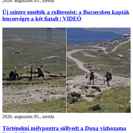
2026. augusztus 05., szerda
Új szintre emelték a rollerezést: a Bucsecsben kapták
lencsevégre a két fiatalt | VIDEÓ
2026. augusztus 05., szerda
Történelmi mélypontra süllyedt a Duna vízhozama