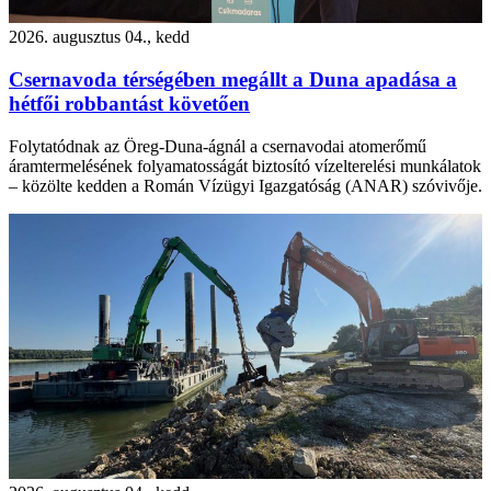
2026. augusztus 04., kedd
Csernavoda térségében megállt a Duna apadása a
hétfői robbantást követően
Folytatódnak az Öreg-Duna-ágnál a csernavodai atomerőmű
áramtermelésének folyamatosságát biztosító vízelterelési munkálatok
– közölte kedden a Román Vízügyi Igazgatóság (ANAR) szóvivője.