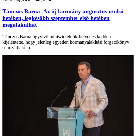
Tánczos Barna: Az új kormány augusztus utolsó
hetében, legkésőbb szeptember első hetében
megalakulhat
Tánczos Barna ügyvivő miniszterelnök-helyettes kedden
kijelentette, hogy jelenleg egyetlen kormányalakítási forgatókönyv
sem zárható ki.