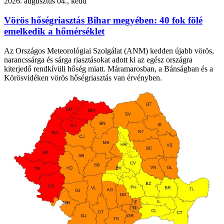
2026. augusztus 04., kedd
Vörös hőségriasztás Bihar megyében: 40 fok fölé
emelkedik a hőmérséklet
Az Országos Meteorológiai Szolgálat (ANM) kedden újabb vörös,
narancssárga és sárga riasztásokat adott ki az egész országra
kiterjedő rendkívüli hőség miatt. Máramarosban, a Bánságban és a
Körösvidéken vörös hőségriasztás van érvényben.