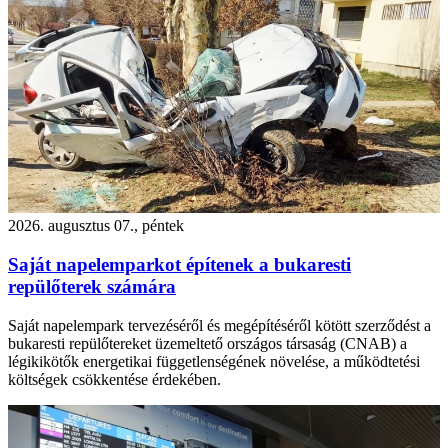
2026. augusztus 07., péntek
Saját napelemparkot építenek a bukaresti
repülőterek számára
Saját napelempark tervezéséről és megépítéséről kötött szerződést a
bukaresti repülőtereket üzemeltető országos társaság (CNAB) a
légikikötők energetikai függetlenségének növelése, a működtetési
költségek csökkentése érdekében.