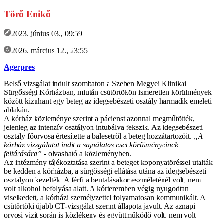
Törő Enikő
2023. június 03., 09:59
2026. március 12., 23:55
Agerpres
Belső vizsgálat indult szombaton a Szeben Megyei Klinikai
Sürgősségi Kórházban, miután csütörtökön ismeretlen körülmények
között kizuhant egy beteg az idegsebészeti osztály harmadik emeleti
ablakán.
A kórház közleménye szerint a pácienst azonnal megműtötték,
jelenleg az intenzív osztályon intubálva fekszik. Az idegsebészeti
osztály főorvosa értesítette a balesetről a beteg hozzátartozóit.
„A
kórház vizsgálatot indít a sajnálatos eset körülményeinek
feltárására”
- olvasható a közleményben.
Az intézmény tájékoztatása szerint a beteget koponyatöréssel utalták
be kedden a kórházba, a sürgősségi ellátása utána az idegsebészeti
osztályon kezelték. A férfi a beutalásakor eszméleténél volt, nem
volt alkohol befolyása alatt. A kórteremben végig nyugodtan
viselkedett, a kórházi személyzettel folyamatosan kommunikált. A
csütörtöki újabb CT-vizsgálat szerint állapota javult. Az aznapi
orvosi vizit során is közlékeny és együttműködő volt, nem volt