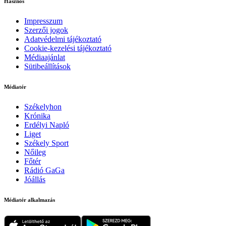
Hasznos
Impresszum
Szerzői jogok
Adatvédelmi tájékoztató
Cookie-kezelési tájékoztató
Médiaajánlat
Sütibeállítások
Médiatér
Székelyhon
Krónika
Erdélyi Napló
Liget
Székely Sport
Nőileg
Főtér
Rádió GaGa
Jóállás
Médiatér alkalmazás