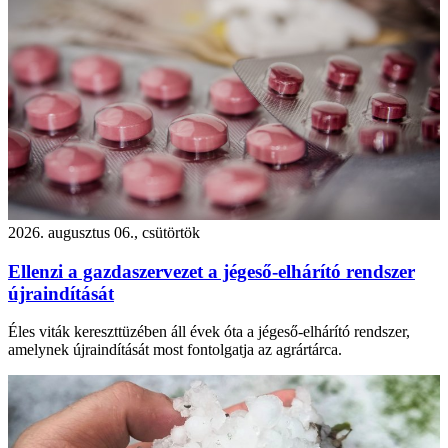
2026. augusztus 06., csütörtök
Ellenzi a gazdaszervezet a jégeső-elhárító rendszer
újraindítását
Éles viták kereszttüzében áll évek óta a jégeső-elhárító rendszer,
amelynek újraindítását most fontolgatja az agrártárca.