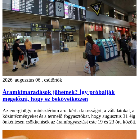
2026. augusztus 06., csütörtök
Áramkimaradások jöhetnek? Így próbálják
megelőzni, hogy ez bekövetkezzen
Az energiaügyi minisztérium arra kéri a lakosságot, a vállalatokat, a
közintézményeket és a termelő-fogyasztókat, hogy augusztus 31-éig
önkéntesen csökkentsék az áramfogyasztást este 19 és 23 óra között.