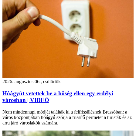
2026. augusztus 06., csütörtök
Hóágyút vetettek be a hőség ellen egy erdélyi
városban | VIDEÓ
Nem mindennapi módját találták ki a felfrissülésnek Brassóban: a
város központjában hóágyú szórja a frissítő permetet a turisták és az
arra járó városlakók számára.