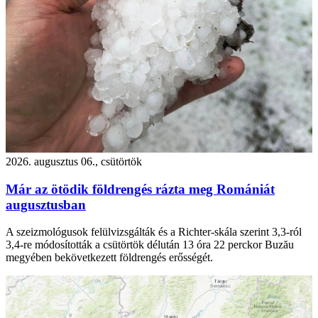
2026. augusztus 06., csütörtök
Már az ötödik földrengés rázta meg Romániát
augusztusban
A szeizmológusok felülvizsgálták és a Richter-skála szerint 3,3-ról
3,4-re módosították a csütörtök délután 13 óra 22 perckor Buzău
megyében bekövetkezett földrengés erősségét.