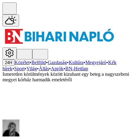
Közélet
•
Belföld
•
Gazdaság
•
Kultúra
•
Megyejáró
•
Kék
24H
hírek
•
Sport
•
Világ
•
Állás
•
Aprók
•
BN-Hetilap
Ismeretlen körülmények között kizuhant egy beteg a nagyszebeni
megyei kórház harmadik emeletéről