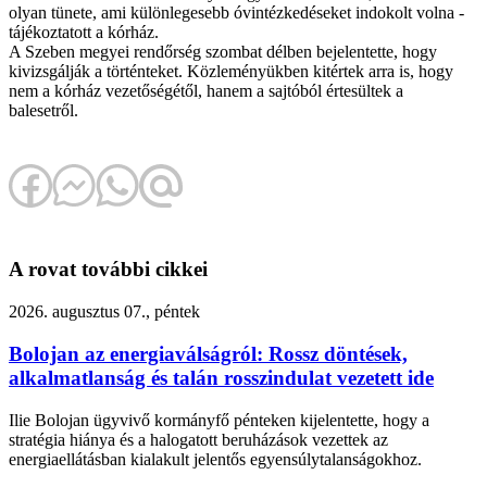
olyan tünete, ami különlegesebb óvintézkedéseket indokolt volna -
tájékoztatott a kórház.
A Szeben megyei rendőrség szombat délben bejelentette, hogy
kivizsgálják a történteket. Közleményükben kitértek arra is, hogy
nem a kórház vezetőségétől, hanem a sajtóból értesültek a
balesetről.
A rovat további cikkei
2026. augusztus 07., péntek
Bolojan az energiaválságról: Rossz döntések,
alkalmatlanság és talán rosszindulat vezetett ide
Ilie Bolojan ügyvivő kormányfő pénteken kijelentette, hogy a
stratégia hiánya és a halogatott beruházások vezettek az
energiaellátásban kialakult jelentős egyensúlytalanságokhoz.