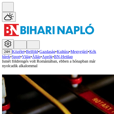
Közélet
•
Belföld
•
Gazdaság
•
Kultúra
•
Megyejáró
•
Kék
24H
hírek
•
Sport
•
Világ
•
Állás
•
Aprók
•
BN-Hetilap
Ismét földrengés volt Romániában, ebben a hónapban már
nyolcadik alkalommal