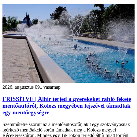
2026. augusztus 09., vasárnap
FRISSÍTVE | Álhír terjed a gyerekeket rabló fekete
mentőautóról, Kolozs megyében fejszével támadtak
egy mentőegységre
Szemműtétre szorult az a mentőautósofőr, akit egy szokványosnak
ígérkező mentőakció során támadtak meg a Kolozs megyei
Récekeresztúron. Mindez egy TikTokon terjedő álhír miatt történt,