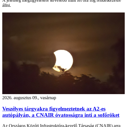
A jelenség megfigyelésére kevesebb mint fél óra fog rendelkezésre
állni.
2026. augusztus 09., vasárnap
Veszélyes tárgyakra figyelmeztetnek az A2-es
autópályán, a CNAIR óvatosságra inti a sofőröket
Az Országos Közúti Infrastruktúra-kezelő Társaság (CNAIR) arra