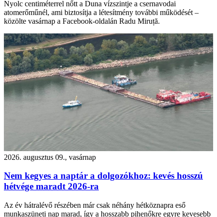
Nyolc centiméterrel nőtt a Duna vízszintje a csernavodai
atomerőműnél, ami biztosítja a létesítmény további működését –
közölte vasárnap a Facebook-oldalán Radu Miruță.
2026. augusztus 09., vasárnap
Nem kegyes a naptár a dolgozókhoz: kevés hosszú
hétvége maradt 2026-ra
Az év hátralévő részében már csak néhány hétköznapra eső
munkaszüneti nap marad, így a hosszabb pihenőkre egyre kevesebb