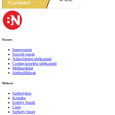
Hasznos
Impresszum
Szerzői jogok
Adatvédelmi tájékoztató
Cookie-kezelési tájékoztató
Médiaajánlat
Sütibeállítások
Médiatér
Székelyhon
Krónika
Erdélyi Napló
Liget
Székely Sport