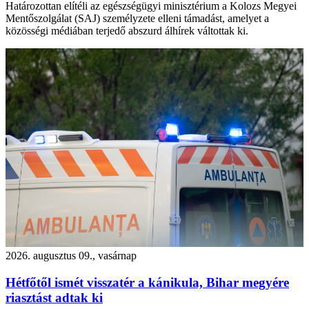
Határozottan elítéli az egészségügyi minisztérium a Kolozs Megyei
Mentőszolgálat (SAJ) személyzete elleni támadást, amelyet a
közösségi médiában terjedő abszurd álhírek váltottak ki.
2026. augusztus 09., vasárnap
Hétfőtől ismét visszatér a kánikula, Bihar megyére
riasztást adtak ki