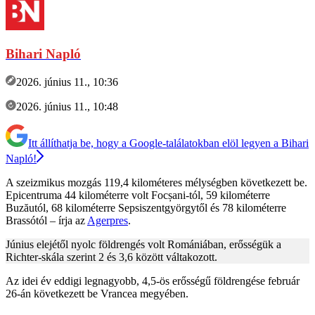
Bihari Napló
2026. június 11., 10:36
2026. június 11., 10:48
Itt állíthatja be, hogy a Google-találatokban elöl legyen a Bihari
Napló!
A szeizmikus mozgás 119,4 kilométeres mélységben következett be.
Epicentruma 44 kilométerre volt Focșani-tól, 59 kilométerre
Buzăutól, 68 kilométerre Sepsiszentgyörgytől és 78 kilométerre
Brassótól – írja az
Agerpres
.
Június elejétől nyolc földrengés volt Romániában, erősségük a
Richter-skála szerint 2 és 3,6 között váltakozott.
Az idei év eddigi legnagyobb, 4,5-ös erősségű földrengése február
26-án következett be Vrancea megyében.