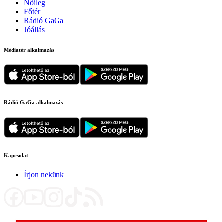
Nőileg
Főtér
Rádió GaGa
Jóállás
Médiatér alkalmazás
Rádió GaGa alkalmazás
Kapcsolat
Írjon nekünk