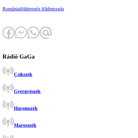
Románia
földrengés
földmozgás
Rádió GaGa
Csíkszék
Gyergyószék
Háromszék
Marosszék