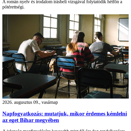
A román nyelv és irodalom írásbeli vizsgával folytatódik hétfőn a
pótérettségi.
2026. augusztus 09., vasárnap
Napfogyatkozás: mutatjuk, mikor érdemes kémlelni
az eget Bihar megyében