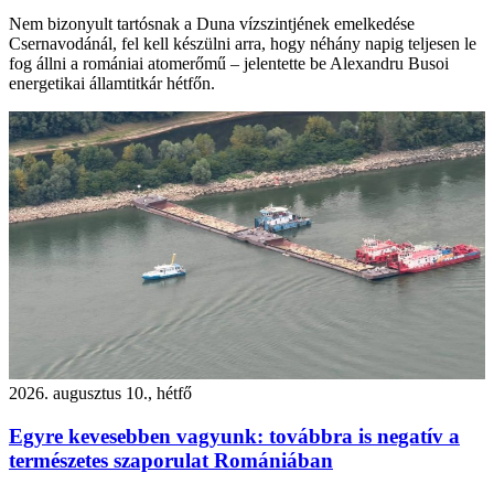
Nem bizonyult tartósnak a Duna vízszintjének emelkedése
Csernavodánál, fel kell készülni arra, hogy néhány napig teljesen le
fog állni a romániai atomerőmű – jelentette be Alexandru Busoi
energetikai államtitkár hétfőn.
2026. augusztus 10., hétfő
Egyre kevesebben vagyunk: továbbra is negatív a
természetes szaporulat Romániában