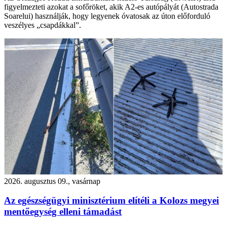
figyelmezteti azokat a sofőröket, akik A2-es autópályát (Autostrada
Soarelui) használják, hogy legyenek óvatosak az úton előforduló
veszélyes „csapdákkal”.
2026. augusztus 09., vasárnap
Az egészségügyi minisztérium elítéli a Kolozs megyei
mentőegység elleni támadást