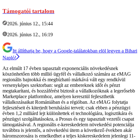
Támogatói tartalom
2026. június 12., 15:44
2026. június 12., 16:19
Itt állíthatja be, hogy a Google-találatokban elöl legyen a Bihari
Napló!
Az elmúlt 17 évben tapasztalt exponenciális növekedésnek
köszönhetően több millió ügyfél és vállalkozó számára az eMAG
regionális bajnokká és megbízható márkává vált egy rendkívül
versenyképes szektorban: segít az embereknek időt és pénzt
megtakarítani, és hozzáférést biztosít a vállalkozóknak a legerősebb
Marketplace platformhoz, amelyen keresztül fejleszthetik
vállalkozásaikat Romániában és a régióban. Az eMAG folytatja
fejlesztéseit és kiterjedt beruházási terveit; csak ebben a pénzügyi
évben 1,2 milliárd lejt különítettek el technológiára, logisztikára és
pénzügyi szolgáltatásokra, a Prosus és egy tapasztalt vezetői csapat
támogatásával. A regionális e-kereskedelem növekedési potenciálja
továbbra is jelentős, a növekedési ütem a következő években akár
háromszorosára is emelkedhet a teljes kiskereskedelem jelenlegi 11-