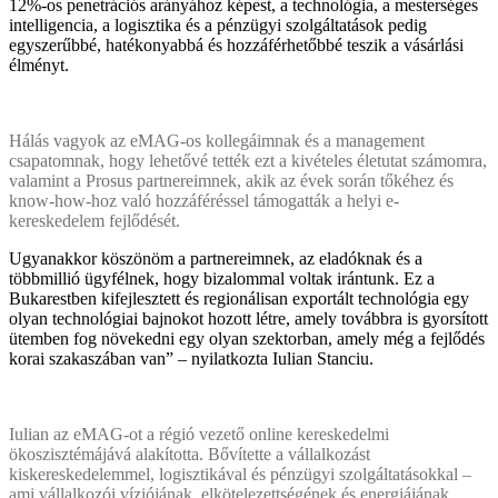
12%-os penetrációs arányához képest, a technológia, a mesterséges
intelligencia, a logisztika és a pénzügyi szolgáltatások pedig
egyszerűbbé, hatékonyabbá és hozzáférhetőbbé teszik a vásárlási
élményt.
Hálás vagyok az eMAG-os kollegáimnak és a management
csapatomnak, hogy lehetővé tették ezt a kivételes életutat számomra,
valamint a Prosus partnereimnek, akik az évek során tőkéhez és
know-how-hoz való hozzáféréssel támogatták a helyi e-
kereskedelem fejlődését.
Ugyanakkor köszönöm a partnereimnek, az eladóknak és a
többmillió ügyfélnek, hogy bizalommal voltak irántunk. Ez a
Bukarestben kifejlesztett és regionálisan exportált technológia egy
olyan technológiai bajnokot hozott létre, amely továbbra is gyorsított
ütemben fog növekedni egy olyan szektorban, amely még a fejlődés
korai szakaszában van” – nyilatkozta Iulian Stanciu.
Iulian az eMAG-ot a régió vezető online kereskedelmi
ökoszisztémájává alakította. Bővítette a vállalkozást
kiskereskedelemmel, logisztikával és pénzügyi szolgáltatásokkal –
ami vállalkozói víziójának, elkötelezettségének és energiájának