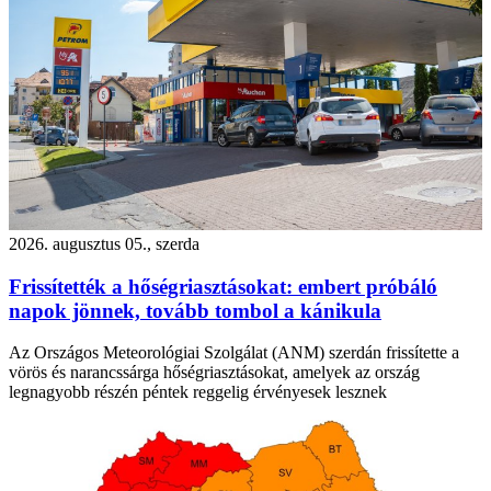
2026. augusztus 05., szerda
Frissítették a hőségriasztásokat: embert próbáló
napok jönnek, tovább tombol a kánikula
Az Országos Meteorológiai Szolgálat (ANM) szerdán frissítette a
vörös és narancssárga hőségriasztásokat, amelyek az ország
legnagyobb részén péntek reggelig érvényesek lesznek