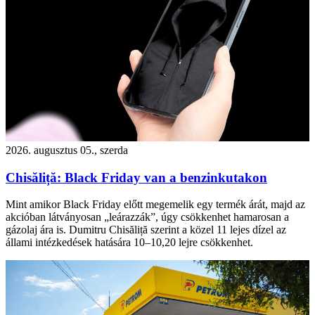
2026. augusztus 05., szerda
Chisăliță: Black Friday van a benzinkutakon
Mint amikor Black Friday előtt megemelik egy termék árát, majd az
akcióban látványosan „leárazzák”, úgy csökkenhet hamarosan a
gázolaj ára is. Dumitru Chisăliță szerint a közel 11 lejes dízel az
állami intézkedések hatására 10–10,20 lejre csökkenhet.