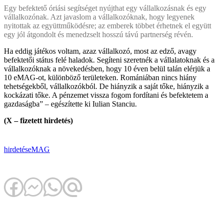
Egy befektető óriási segítséget nyújthat egy vállalkozásnak és egy
vállalkozónak. Azt javaslom a vállalkozóknak, hogy legyenek
nyitottak az együttműködésre; az emberek többet érhetnek el együtt
egy jól átgondolt és menedzselt hosszú távú partnerség révén.
Ha eddig játékos voltam, azaz vállalkozó, most az edző, avagy
befektetői státus felé haladok. Segíteni szeretnék a vállalatoknak és a
vállalkozóknak a növekedésben, hogy 10 éven belül talán elérjük a
10 eMAG-ot, különböző területeken. Romániában nincs hiány
tehetségekből, vállalkozókból. De hiányzik a saját tőke, hiányzik a
kockázati tőke. A pénzemet vissza fogom fordítani és befektetem a
gazdaságba” – egészítette ki Iulian Stanciu.
(X – fizetett hirdetés)
hirdetés
eMAG