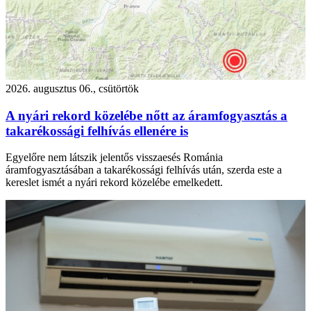
2026. augusztus 06., csütörtök
A nyári rekord közelébe nőtt az áramfogyasztás a
takarékossági felhívás ellenére is
Egyelőre nem látszik jelentős visszaesés Románia
áramfogyasztásában a takarékossági felhívás után, szerda este a
kereslet ismét a nyári rekord közelébe emelkedett.