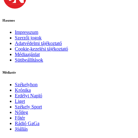
Hasznos
Impresszum
Szerzői jogok
Adatvédelmi tájékoztató
Cookie-kezelési tájékoztató
Médiaajánlat
Sütibeállítások
Médiatér
Székelyhon
Krónika
Erdélyi Napló
Liget
Székely Sport
Nőileg
Főtér
Rádió GaGa
Jóállás