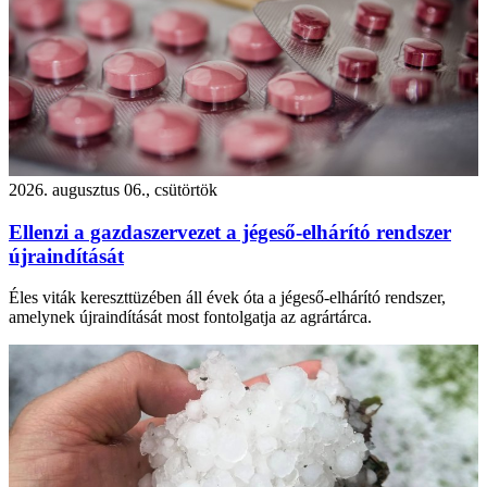
2026. augusztus 06., csütörtök
Ellenzi a gazdaszervezet a jégeső-elhárító rendszer
újraindítását
Éles viták kereszttüzében áll évek óta a jégeső-elhárító rendszer,
amelynek újraindítását most fontolgatja az agrártárca.