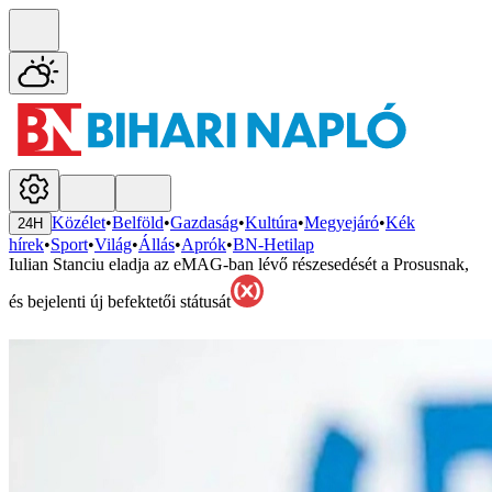
Közélet
•
Belföld
•
Gazdaság
•
Kultúra
•
Megyejáró
•
Kék
24H
hírek
•
Sport
•
Világ
•
Állás
•
Aprók
•
BN-Hetilap
Iulian Stanciu eladja az eMAG-ban lévő részesedését a Prosusnak,
és bejelenti új befektetői státusát