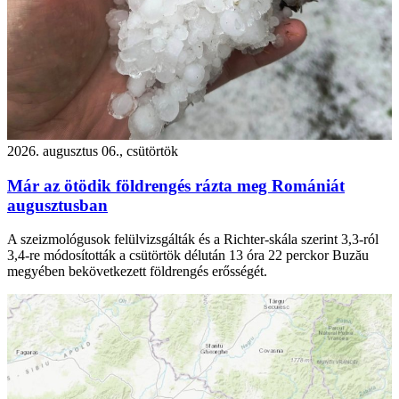
2026. augusztus 06., csütörtök
Már az ötödik földrengés rázta meg Romániát
augusztusban
A szeizmológusok felülvizsgálták és a Richter-skála szerint 3,3-ról
3,4-re módosították a csütörtök délután 13 óra 22 perckor Buzău
megyében bekövetkezett földrengés erősségét.