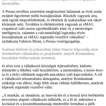
bizonyítéka.
A Prosus nevében szeretném megköszönni Iuliannak az évek során
nyújtott figyelemre méltó hozzájárulását. Büszkék vagyunk arra,
amit együtt megvalósítottunk, és életének új szakaszában sok sikert
kívánunk neki. Továbbra is elkötelezettek vagyunk az eMAG
csapatával való szoros együttműködés iránt, és a mesterséges
intelligencia, valamint a csúcsminőségű logisztika révén
hozzájárulunk az eMAG regionális vezetővé válásához” –
nyilatkozta Fabricio Bloisi, a Prosus vezérigazgatója.
Szakmai életének új szakaszában Iulian Stanciu felgyorsítja azon
befektetéseit vállalatokba és projektekbe, melyek Romániában
hozzáadott értéket tudnak teremteni,
és részt vesz a vállalkozói készségek fejlesztésében, különös
tekintettel a tőkéhez való hozzáférésre, a mentorálásra, a know-how-
ra és a helyi vállalatok nagyobb piacokhoz való kapcsolására. A cél
a vállalkozói infrastruktúra támogatása, amelyre Romániának
szüksége van ahhoz, hogy több olyan vállalat fejlődhessen, amelyek
képesek regionális vezetővé válni.
„A munkán, az oktatáson, az innováción és a hosszú távú befektetési
tervezésen alapuló vállalkozás működik, ez a fő út, miközben a
kockázat és a kiszámíthatatlanság mindenféle formában a játék