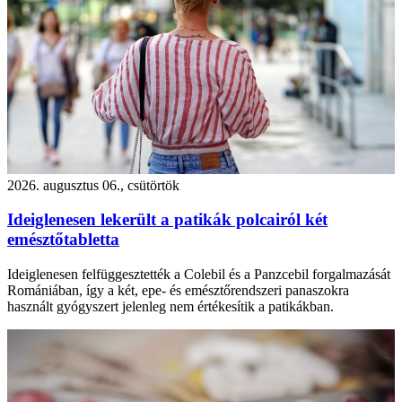
2026. augusztus 06., csütörtök
Ideiglenesen lekerült a patikák polcairól két
emésztőtabletta
Ideiglenesen felfüggesztették a Colebil és a Panzcebil forgalmazását
Romániában, így a két, epe- és emésztőrendszeri panaszokra
használt gyógyszert jelenleg nem értékesítik a patikákban.