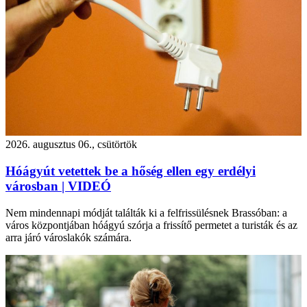
2026. augusztus 06., csütörtök
Hóágyút vetettek be a hőség ellen egy erdélyi
városban | VIDEÓ
Nem mindennapi módját találták ki a felfrissülésnek Brassóban: a
város központjában hóágyú szórja a frissítő permetet a turisták és az
arra járó városlakók számára.