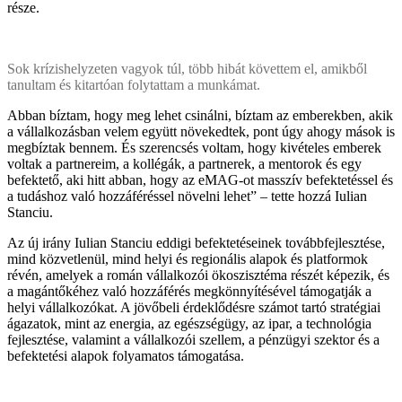
része.
Sok krízishelyzeten vagyok túl, több hibát követtem el, amikből
tanultam és kitartóan folytattam a munkámat.
Abban bíztam, hogy meg lehet csinálni, bíztam az emberekben, akik
a vállalkozásban velem együtt növekedtek, pont úgy ahogy mások is
megbíztak bennem. És szerencsés voltam, hogy kivételes emberek
voltak a partnereim, a kollégák, a partnerek, a mentorok és egy
befektető, aki hitt abban, hogy az eMAG-ot masszív befektetéssel és
a tudáshoz való hozzáféréssel növelni lehet” – tette hozzá Iulian
Stanciu.
Az új irány Iulian Stanciu eddigi befektetéseinek továbbfejlesztése,
mind közvetlenül, mind helyi és regionális alapok és platformok
révén, amelyek a román vállalkozói ökoszisztéma részét képezik, és
a magántőkéhez való hozzáférés megkönnyítésével támogatják a
helyi vállalkozókat. A jövőbeli érdeklődésre számot tartó stratégiai
ágazatok, mint az energia, az egészségügy, az ipar, a technológia
fejlesztése, valamint a vállalkozói szellem, a pénzügyi szektor és a
befektetési alapok folyamatos támogatása.