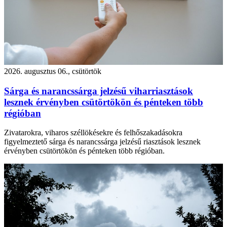
2026. augusztus 06., csütörtök
Sárga és narancssárga jelzésű viharriasztások
lesznek érvényben csütörtökön és pénteken több
régióban
Zivatarokra, viharos széllökésekre és felhőszakadásokra
figyelmeztető sárga és narancssárga jelzésű riasztások lesznek
érvényben csütörtökön és pénteken több régióban.