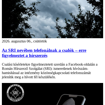
2026. augusztus 06., csütörtök
Az SRI nevében telefonálnak a csalók – erre
figyelmeztet a hírszerzés
Csalási kísérletekre figyelmeztetett szerdán a Facebook-oldalán a
Román Hírszerző Szolgálat (SRI): ismeretlenek hívószám-
hamisítással az intézmény közönségkapcsolati telefonszámát
jelenítik meg a hívott fél készülékén.