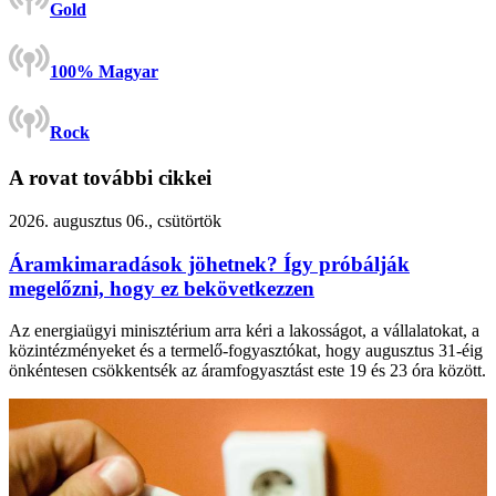
Gold
100% Magyar
Rock
A rovat további cikkei
2026. augusztus 06., csütörtök
Áramkimaradások jöhetnek? Így próbálják
megelőzni, hogy ez bekövetkezzen
Az energiaügyi minisztérium arra kéri a lakosságot, a vállalatokat, a
közintézményeket és a termelő-fogyasztókat, hogy augusztus 31-éig
önkéntesen csökkentsék az áramfogyasztást este 19 és 23 óra között.