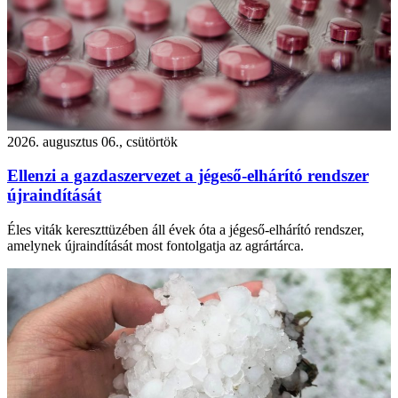
2026. augusztus 06., csütörtök
Ellenzi a gazdaszervezet a jégeső-elhárító rendszer
újraindítását
Éles viták kereszttüzében áll évek óta a jégeső-elhárító rendszer,
amelynek újraindítását most fontolgatja az agrártárca.