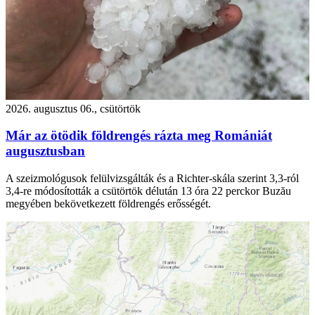
2026. augusztus 06., csütörtök
Már az ötödik földrengés rázta meg Romániát
augusztusban
A szeizmológusok felülvizsgálták és a Richter-skála szerint 3,3-ról
3,4-re módosították a csütörtök délután 13 óra 22 perckor Buzău
megyében bekövetkezett földrengés erősségét.