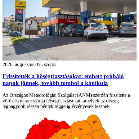
2026. augusztus 05., szerda
Frissítették a hőségriasztásokat: embert próbáló
napok jönnek, tovább tombol a kánikula
Az Országos Meteorológiai Szolgálat (ANM) szerdán frissítette a
vörös és narancssárga hőségriasztásokat, amelyek az ország
legnagyobb részén péntek reggelig érvényesek lesznek