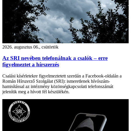
2026. augusztus 06., csütörtök
Az SRI nevében telefonálnak a csalók – erre
figyelmeztet a hírszerzés
Csalási kísérletekre figyelmeztetett szerdán a Facebook-oldalán a
Román Hírszerző Szolgálat (SRI): ismeretlenek hívószám-
hamisítással az intézmény közönségkapcsolati telefonszámát
jelenítik meg a hívott fél készülékén.