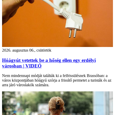
2026. augusztus 06., csütörtök
Hóágyút vetettek be a hőség ellen egy erdélyi
városban | VIDEÓ
Nem mindennapi módját találták ki a felfrissülésnek Brassóban: a
város központjában hóágyú szórja a frissítő permetet a turisták és az
arra járó városlakók számára.