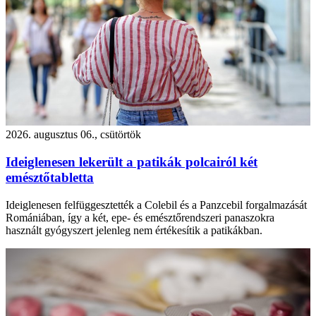
2026. augusztus 06., csütörtök
Ideiglenesen lekerült a patikák polcairól két
emésztőtabletta
Ideiglenesen felfüggesztették a Colebil és a Panzcebil forgalmazását
Romániában, így a két, epe- és emésztőrendszeri panaszokra
használt gyógyszert jelenleg nem értékesítik a patikákban.