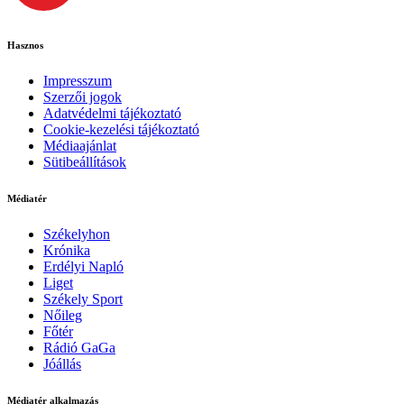
Hasznos
Impresszum
Szerzői jogok
Adatvédelmi tájékoztató
Cookie-kezelési tájékoztató
Médiaajánlat
Sütibeállítások
Médiatér
Székelyhon
Krónika
Erdélyi Napló
Liget
Székely Sport
Nőileg
Főtér
Rádió GaGa
Jóállás
Médiatér alkalmazás