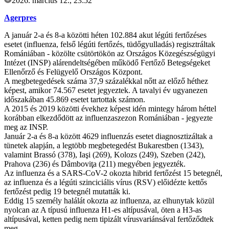
2026. március 12., 23:52
Agerpres
A január 2-a és 8-a közötti héten 102.884 akut légúti fertőzéses
esetet (influenza, felső légúti fertőzés, tüdőgyulladás) regisztráltak
Romániában - közölte csütörtökön az Országos Közegészségügyi
Intézet (INSP) alárendeltségében működő Fertőző Betegségeket
Ellenőrző és Felügyelő Országos Központ.
A megbetegedések száma 37,9 százalékkal nőtt az előző héthez
képest, amikor 74.567 esetet jegyeztek. A tavalyi év ugyanezen
időszakában 45.869 esetet tartottak számon.
A 2015 és 2019 közötti évekhez képest idén mintegy három héttel
korábban elkezdődött az influenzaszezon Romániában - jegyezte
meg az INSP.
Január 2-a és 8-a között 4629 influenzás esetet diagnosztizáltak a
tünetek alapján, a legtöbb megbetegedést Bukarestben (1343),
valamint Brassó (378), Iaşi (269), Kolozs (249), Szeben (242),
Prahova (236) és Dâmboviţa (211) megyében jegyezték.
Az influenza és a SARS-CoV-2 okozta hibrid fertőzést 15 betegnél,
az influenza és a légúti szinciciális vírus (RSV) előidézte kettős
fertőzést pedig 19 betegnél mutatták ki.
Eddig 15 személy halálát okozta az influenza, az elhunytak közül
nyolcan az A típusú influenza H1-es altípusával, öten a H3-as
altípusával, ketten pedig nem tipizált vírusvariánsával fertőződtek
meg.