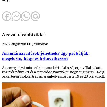
A rovat további cikkei
2026. augusztus 06., csütörtök
Áramkimaradások jöhetnek? Így próbálják
megelőzni, hogy ez bekövetkezzen
Az energiaügyi minisztérium arra kéri a lakosságot, a vállalatokat, a
közintézményeket és a termelő-fogyasztókat, hogy augusztus 31-éig
önkéntesen csökkentsék az áramfogyasztást este 19 és 23 óra között.