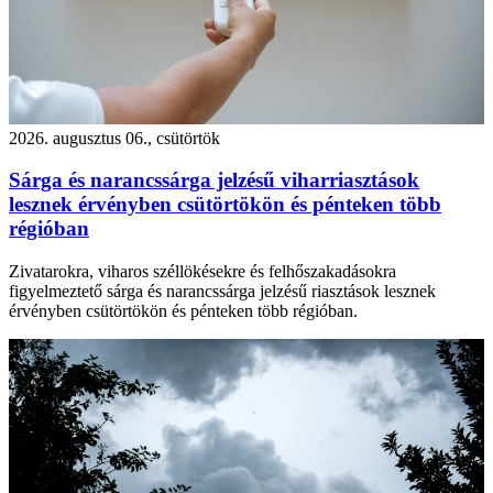
2026. augusztus 06., csütörtök
Sárga és narancssárga jelzésű viharriasztások
lesznek érvényben csütörtökön és pénteken több
régióban
Zivatarokra, viharos széllökésekre és felhőszakadásokra
figyelmeztető sárga és narancssárga jelzésű riasztások lesznek
érvényben csütörtökön és pénteken több régióban.