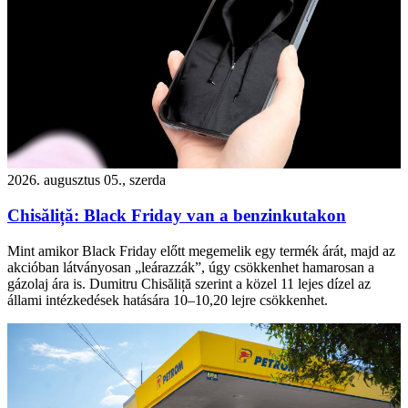
2026. augusztus 05., szerda
Chisăliță: Black Friday van a benzinkutakon
Mint amikor Black Friday előtt megemelik egy termék árát, majd az
akcióban látványosan „leárazzák”, úgy csökkenhet hamarosan a
gázolaj ára is. Dumitru Chisăliță szerint a közel 11 lejes dízel az
állami intézkedések hatására 10–10,20 lejre csökkenhet.