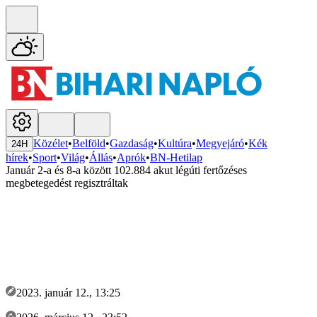
Közélet
•
Belföld
•
Gazdaság
•
Kultúra
•
Megyejáró
•
Kék
24H
hírek
•
Sport
•
Világ
•
Állás
•
Aprók
•
BN-Hetilap
Január 2-a és 8-a között 102.884 akut légúti fertőzéses
megbetegedést regisztráltak
2023. január 12., 13:25