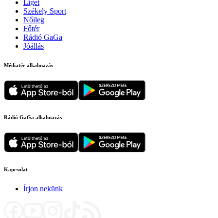
Liget
Székely Sport
Nőileg
Főtér
Rádió GaGa
Jóállás
Médiatér alkalmazás
Rádió GaGa alkalmazás
Kapcsolat
Írjon nekünk