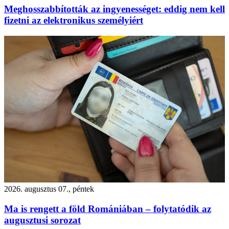
Meghosszabbították az ingyenességet: eddig nem kell
fizetni az elektronikus személyiért
2026. augusztus 07., péntek
Ma is rengett a föld Romániában – folytatódik az
augusztusi sorozat