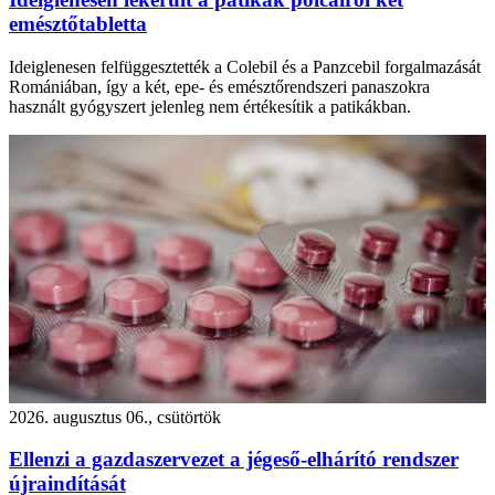
emésztőtabletta
Ideiglenesen felfüggesztették a Colebil és a Panzcebil forgalmazását
Romániában, így a két, epe- és emésztőrendszeri panaszokra
használt gyógyszert jelenleg nem értékesítik a patikákban.
2026. augusztus 06., csütörtök
Ellenzi a gazdaszervezet a jégeső-elhárító rendszer
újraindítását