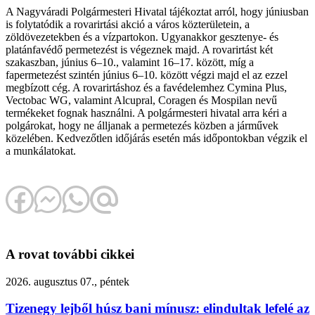
A Nagyváradi Polgármesteri Hivatal tájékoztat arról, hogy júniusban
is folytatódik a rovarirtási akció a város közterületein, a
zöldövezetekben és a vízpartokon. Ugyanakkor gesztenye- és
platánfavédő permetezést is végeznek majd. A rovarirtást két
szakaszban, június 6–10., valamint 16–17. között, míg a
fapermetezést szintén június 6–10. között végzi majd el az ezzel
megbízott cég. A rovarirtáshoz és a favédelemhez Cymina Plus,
Vectobac WG, valamint Alcupral, Coragen és Mospilan nevű
termékeket fognak használni. A polgármesteri hivatal arra kéri a
polgárokat, hogy ne álljanak a permetezés közben a járművek
közelében. Kedvezőtlen időjárás esetén más időpontokban végzik el
a munkálatokat.
A rovat további cikkei
2026. augusztus 07., péntek
Tizenegy lejből húsz bani mínusz: elindultak lefelé az