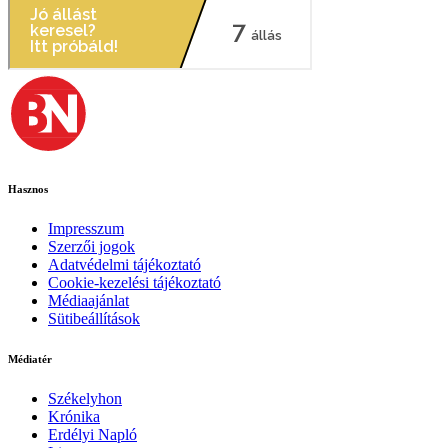
Hasznos
Impresszum
Szerzői jogok
Adatvédelmi tájékoztató
Cookie-kezelési tájékoztató
Médiaajánlat
Sütibeállítások
Médiatér
Székelyhon
Krónika
Erdélyi Napló