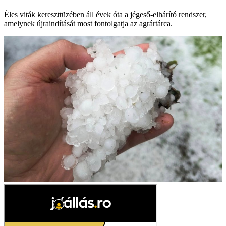
Éles viták kereszttüzében áll évek óta a jégeső-elhárító rendszer,
amelynek újraindítását most fontolgatja az agrártárca.