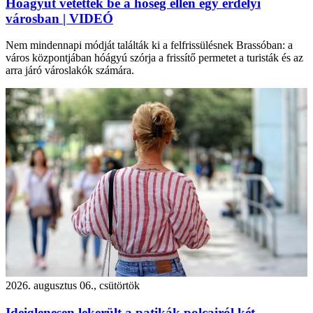
Hóágyút vetettek be a hőség ellen egy erdélyi
városban | VIDEÓ
Nem mindennapi módját találták ki a felfrissülésnek Brassóban: a
város központjában hóágyú szórja a frissítő permetet a turisták és az
arra járó városlakók számára.
2026. augusztus 06., csütörtök
Ideiglenesen lekerült a patikák polcairól két