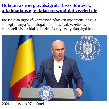
Bolojan az energiaválságról: Rossz döntések,
alkalmatlanság és talán rosszindulat vezetett ide
Ilie Bolojan ügyvivő kormányfő pénteken kijelentette, hogy a
stratégia hiánya és a halogatott beruházások vezettek az
energiaellátásban kialakult jelentős egyensúlytalanságokhoz.
2026. augusztus 07., péntek