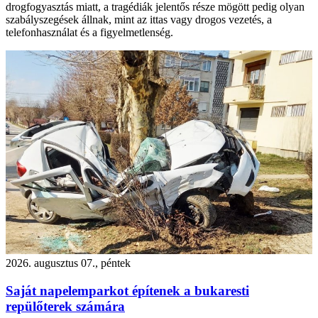
drogfogyasztás miatt, a tragédiák jelentős része mögött pedig olyan
szabályszegések állnak, mint az ittas vagy drogos vezetés, a
telefonhasználat és a figyelmetlenség.
2026. augusztus 07., péntek
Saját napelemparkot építenek a bukaresti
repülőterek számára