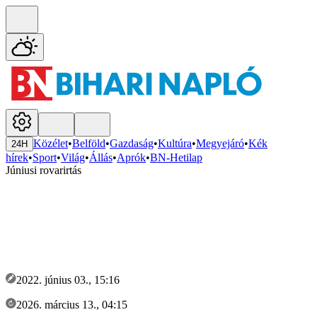
Közélet
•
Belföld
•
Gazdaság
•
Kultúra
•
Megyejáró
•
Kék
24H
hírek
•
Sport
•
Világ
•
Állás
•
Aprók
•
BN-Hetilap
Júniusi rovarirtás
2022. június 03., 15:16
2026. március 13., 04:15