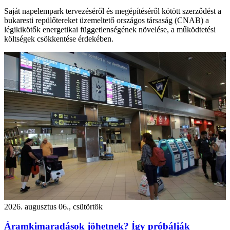
Saját napelempark tervezéséről és megépítéséről kötött szerződést a
bukaresti repülőtereket üzemeltető országos társaság (CNAB) a
légikikötők energetikai függetlenségének növelése, a működtetési
költségek csökkentése érdekében.
2026. augusztus 06., csütörtök
Áramkimaradások jöhetnek? Így próbálják