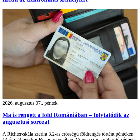
2026. augusztus 07., péntek
Ma is rengett a föld Romániában – folytatódik az
augusztusi sorozat
A Richter-skála szerint 3,2-as erősségű földrengés történt pénteken
14 óra 23 perckor Buzău megyében, Vrancea szeizmikus térségben