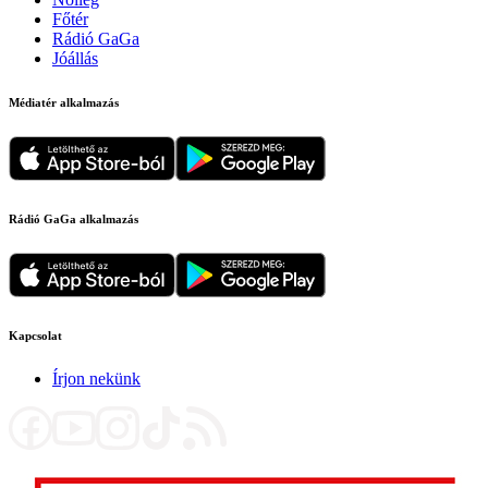
Főtér
Rádió GaGa
Jóállás
Médiatér alkalmazás
Rádió GaGa alkalmazás
Kapcsolat
Írjon nekünk