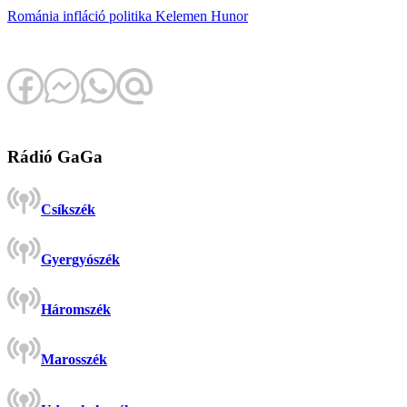
Románia
infláció
politika
Kelemen Hunor
Rádió GaGa
Csíkszék
Gyergyószék
Háromszék
Marosszék