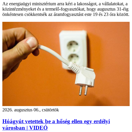
Az energiaügyi minisztérium arra kéri a lakosságot, a vállalatokat, a
közintézményeket és a termelő-fogyasztókat, hogy augusztus 31-éig
önkéntesen csökkentsék az áramfogyasztást este 19 és 23 óra között.
2026. augusztus 06., csütörtök
Hóágyút vetettek be a hőség ellen egy erdélyi
városban | VIDEÓ