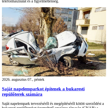
telefonhasználat és a figyelmetlenség.
2026. augusztus 07., péntek
Saját napelemparkot építenek a bukaresti
repülőterek számára
Saját napelempark tervezéséről és megépítéséről kötött szerződést a
bukaresti repülőtereket üzemeltető országos társaság (CNAB) a