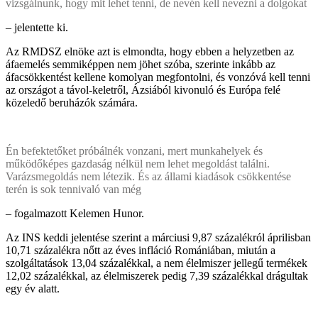
vizsgálnunk, hogy mit lehet tenni, de nevén kell nevezni a dolgokat
– jelentette ki.
Az RMDSZ elnöke azt is elmondta, hogy ebben a helyzetben az
áfaemelés semmiképpen nem jöhet szóba, szerinte inkább az
áfacsökkentést kellene komolyan megfontolni, és vonzóvá kell tenni
az országot a távol-keletről, Ázsiából kivonuló és Európa felé
közeledő beruházók számára.
Én befektetőket próbálnék vonzani, mert munkahelyek és
működőképes gazdaság nélkül nem lehet megoldást találni.
Varázsmegoldás nem létezik. És az állami kiadások csökkentése
terén is sok tennivaló van még
– fogalmazott Kelemen Hunor.
Az INS keddi jelentése szerint a márciusi 9,87 százalékról áprilisban
10,71 százalékra nőtt az éves infláció Romániában, miután a
szolgáltatások 13,04 százalékkal, a nem élelmiszer jellegű termékek
12,02 százalékkal, az élelmiszerek pedig 7,39 százalékkal drágultak
egy év alatt.