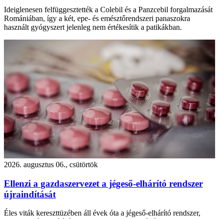
Ideiglenesen felfüggesztették a Colebil és a Panzcebil forgalmazását
Romániában, így a két, epe- és emésztőrendszeri panaszokra
használt gyógyszert jelenleg nem értékesítik a patikákban.
2026. augusztus 06., csütörtök
Ellenzi a gazdaszervezet a jégeső-elhárító rendszer
újraindítását
Éles viták kereszttüzében áll évek óta a jégeső-elhárító rendszer,