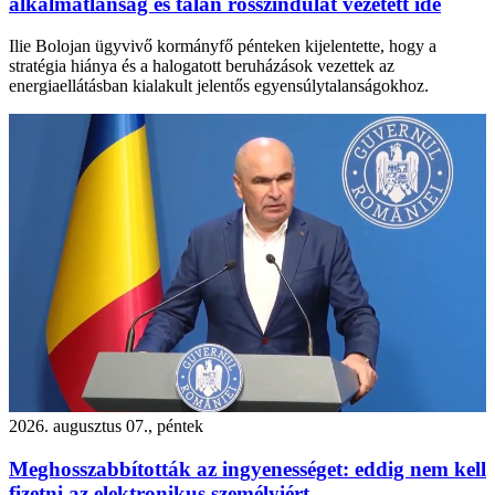
alkalmatlanság és talán rosszindulat vezetett ide
Ilie Bolojan ügyvivő kormányfő pénteken kijelentette, hogy a
stratégia hiánya és a halogatott beruházások vezettek az
energiaellátásban kialakult jelentős egyensúlytalanságokhoz.
2026. augusztus 07., péntek
Meghosszabbították az ingyenességet: eddig nem kell
fizetni az elektronikus személyiért