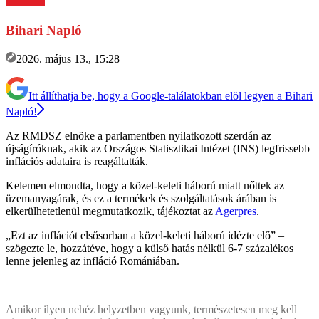
Bihari Napló
2026. május 13., 15:28
Itt állíthatja be, hogy a Google-találatokban elöl legyen a Bihari
Napló!
Az RMDSZ elnöke a parlamentben nyilatkozott szerdán az
újságíróknak, akik az Országos Statisztikai Intézet (INS) legfrissebb
inflációs adataira is reagáltatták.
Kelemen elmondta, hogy a közel-keleti háború miatt nőttek az
üzemanyagárak, és ez a termékek és szolgáltatások árában is
elkerülhetetlenül megmutatkozik, tájékoztat az
Agerpres
.
„Ezt az inflációt elsősorban a közel-keleti háború idézte elő” –
szögezte le, hozzátéve, hogy a külső hatás nélkül 6-7 százalékos
lenne jelenleg az infláció Romániában.
Amikor ilyen nehéz helyzetben vagyunk, természetesen meg kell