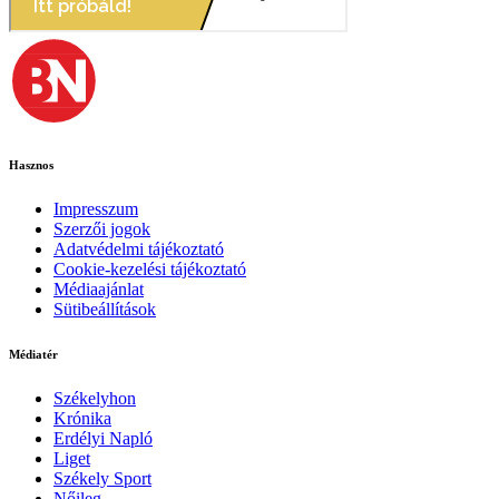
Hasznos
Impresszum
Szerzői jogok
Adatvédelmi tájékoztató
Cookie-kezelési tájékoztató
Médiaajánlat
Sütibeállítások
Médiatér
Székelyhon
Krónika
Erdélyi Napló
Liget
Székely Sport
Nőileg