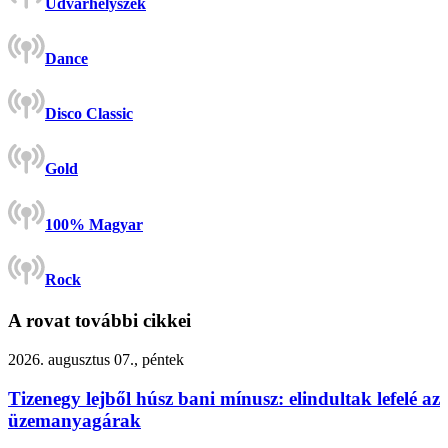
Udvarhelyszék
Dance
Disco Classic
Gold
100% Magyar
Rock
A rovat további cikkei
2026. augusztus 07., péntek
Tizenegy lejből húsz bani mínusz: elindultak lefelé az
üzemanyagárak