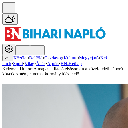
Közélet
•
Belföld
•
Gazdaság
•
Kultúra
•
Megyejáró
•
Kék
24H
hírek
•
Sport
•
Világ
•
Állás
•
Aprók
•
BN-Hetilap
Kelemen Hunor: A magas infláció elsősorban a közel-keleti háború
következménye, nem a kormány idézte elő