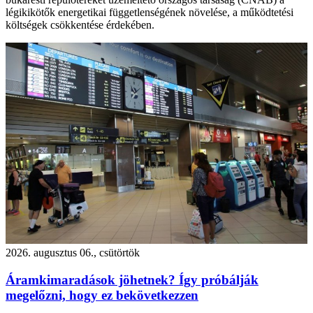
légikikötők energetikai függetlenségének növelése, a működtetési
költségek csökkentése érdekében.
2026. augusztus 06., csütörtök
Áramkimaradások jöhetnek? Így próbálják
megelőzni, hogy ez bekövetkezzen