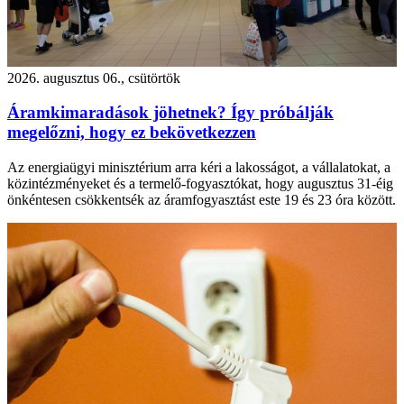
2026. augusztus 06., csütörtök
Áramkimaradások jöhetnek? Így próbálják
megelőzni, hogy ez bekövetkezzen
Az energiaügyi minisztérium arra kéri a lakosságot, a vállalatokat, a
közintézményeket és a termelő-fogyasztókat, hogy augusztus 31-éig
önkéntesen csökkentsék az áramfogyasztást este 19 és 23 óra között.