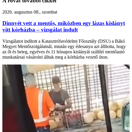
A rovat további cikkei
2026. augusztus 08., szombat
Dinnyét vett a mentős, miközben egy lázas kislányt
vitt kórházba – vizsgálat indult
Vizsgálatot indított a Katasztrófavédelmi Főosztály (DSU) a Bákó
Megyei Mentőszolgálatnál, miután egy édesanya azt állította, hogy
az őt és beteg, egyéves és 11 hónapos kislányát szállító mentőautó
munkatársai vásárolni álltak meg a kórházba vezető úton.