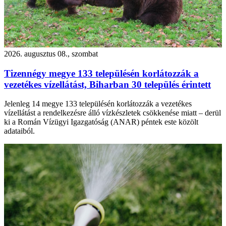
2026. augusztus 08., szombat
Tizennégy megye 133 településén korlátozzák a
vezetékes vízellátást, Biharban 30 település érintett
Jelenleg 14 megye 133 településén korlátozzák a vezetékes
vízellátást a rendelkezésre álló vízkészletek csökkenése miatt – derül
ki a Román Vízügyi Igazgatóság (ANAR) péntek este közölt
adataiból.