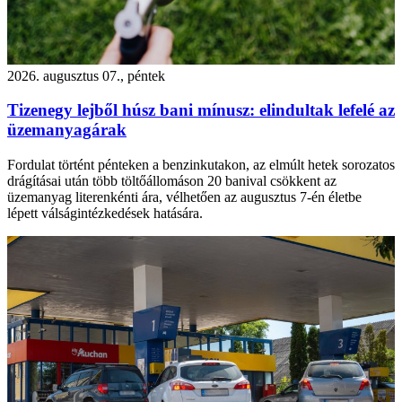
2026. augusztus 07., péntek
Tizenegy lejből húsz bani mínusz: elindultak lefelé az
üzemanyagárak
Fordulat történt pénteken a benzinkutakon, az elmúlt hetek sorozatos
drágításai után több töltőállomáson 20 banival csökkent az
üzemanyag literenkénti ára, vélhetően az augusztus 7-én életbe
lépett válságintézkedések hatására.