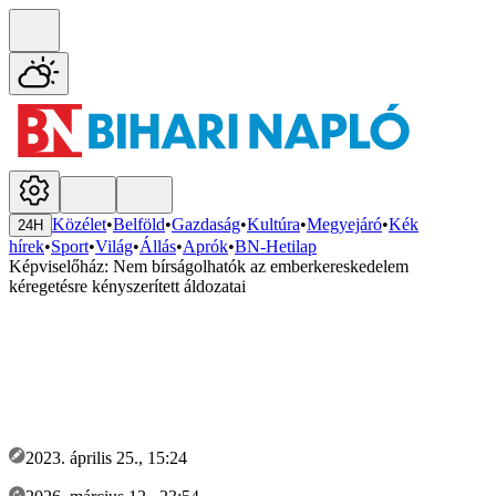
Közélet
•
Belföld
•
Gazdaság
•
Kultúra
•
Megyejáró
•
Kék
24H
hírek
•
Sport
•
Világ
•
Állás
•
Aprók
•
BN-Hetilap
Képviselőház: Nem bírságolhatók az emberkereskedelem
kéregetésre kényszerített áldozatai
2023. április 25., 15:24