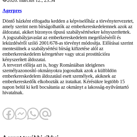
2026. március 12., 23:54
Agerpres
Döntő házként elfogadta kedden a képviselőház a törvénytervezetet,
amely szerint nem bírságolhatók az emberkereskedelemnek azok az
áldozatai, akiket bizonyos típusú szabálysértésekre kényszerítettek.
A jogszabályjavaslat az emberkereskedelem megelőzéséről és
leküzdéséről szóló 2001/678-as törvényt módosítja. Előírásai szerint
mentesülnek a szabálysértési bírság kifizetése alól az
emberkereskedelem kéregetésre vagy utcai prostitúcióra
kényszerített áldozatai.
A tervezet előírja azt is, hogy Romániában ideiglenes
személyazonosító okmányokra jogosultak azok a külföldön
emberkereskedelem áldozatául esett személyek, akiknek az
emberkereskedők elkobozták az irataikat. Kérésükre legtöbb 15
napon belül ki kell bocsátania az okmányt a lakosság-nyilvántartó
hivatalnak.