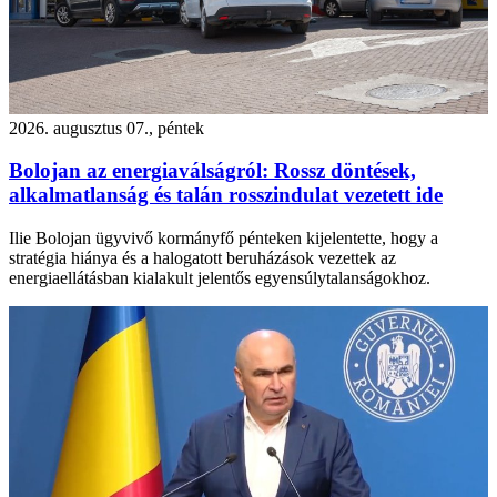
2026. augusztus 07., péntek
Bolojan az energiaválságról: Rossz döntések,
alkalmatlanság és talán rosszindulat vezetett ide
Ilie Bolojan ügyvivő kormányfő pénteken kijelentette, hogy a
stratégia hiánya és a halogatott beruházások vezettek az
energiaellátásban kialakult jelentős egyensúlytalanságokhoz.