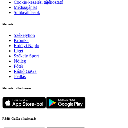
Cookie-kezelési tájékoztató
Médiaajánlat
Sütibeállítások
Médiatér
Székelyhon
Krónika
Erdélyi Napló
Liget
Székely Sport
Nőileg
Főtér
Rádió GaGa
Jóállás
Médiatér alkalmazás
Rádió GaGa alkalmazás