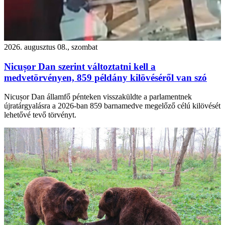
2026. augusztus 08., szombat
Nicușor Dan szerint változtatni kell a
medvetörvényen, 859 példány kilövéséről van szó
Nicușor Dan államfő pénteken visszaküldte a parlamentnek
újratárgyalásra a 2026-ban 859 barnamedve megelőző célú kilövését
lehetővé tevő törvényt.