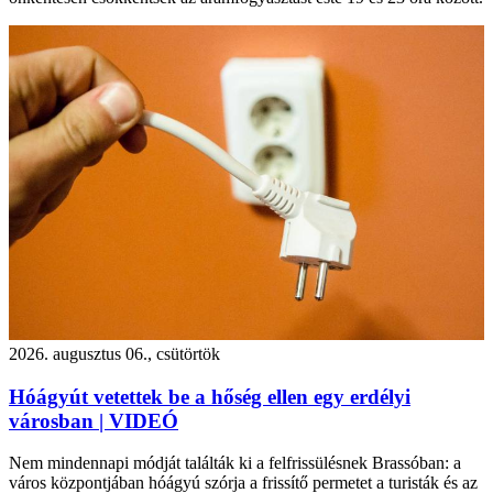
2026. augusztus 06., csütörtök
Hóágyút vetettek be a hőség ellen egy erdélyi
városban | VIDEÓ
Nem mindennapi módját találták ki a felfrissülésnek Brassóban: a
város központjában hóágyú szórja a frissítő permetet a turisták és az