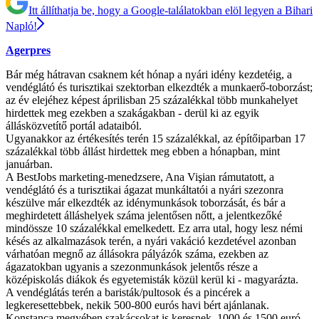
Itt állíthatja be, hogy a Google-találatokban elöl legyen a Bihari
Napló!
Agerpres
Bár még hátravan csaknem két hónap a nyári idény kezdetéig, a
vendéglátó és turisztikai szektorban elkezdték a munkaerő-toborzást;
az év elejéhez képest áprilisban 25 százalékkal több munkahelyet
hirdettek meg ezekben a szakágakban - derül ki az egyik
állásközvetítő portál adataiból.
Ugyanakkor az értékesítés terén 15 százalékkal, az építőiparban 17
százalékkal több állást hirdettek meg ebben a hónapban, mint
januárban.
A BestJobs marketing-menedzsere, Ana Vişian rámutatott, a
vendéglátó és a turisztikai ágazat munkáltatói a nyári szezonra
készülve már elkezdték az idénymunkások toborzását, és bár a
meghirdetett álláshelyek száma jelentősen nőtt, a jelentkezőké
mindössze 10 százalékkal emelkedett. Ez arra utal, hogy lesz némi
késés az alkalmazások terén, a nyári vakáció kezdetével azonban
várhatóan megnő az állásokra pályázók száma, ezekben az
ágazatokban ugyanis a szezonmunkások jelentős része a
középiskolás diákok és egyetemisták közül kerül ki - magyarázta.
A vendéglátás terén a baristák/pultosok és a pincérek a
legkeresettebbek, nekik 500-800 eurós havi bért ajánlanak.
Konstanca megyében szakácsokat is keresnek, 1000 és 1500 euró