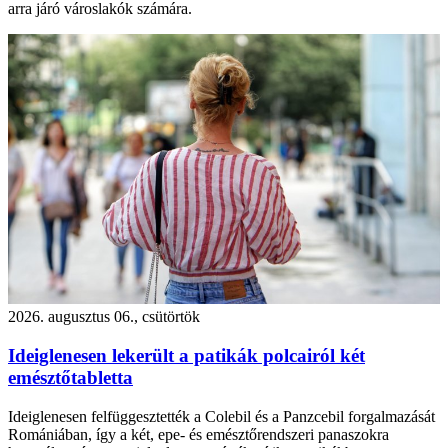
arra járó városlakók számára.
2026. augusztus 06., csütörtök
Ideiglenesen lekerült a patikák polcairól két
emésztőtabletta
Ideiglenesen felfüggesztették a Colebil és a Panzcebil forgalmazását
Romániában, így a két, epe- és emésztőrendszeri panaszokra