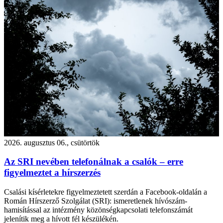
2026. augusztus 06., csütörtök
Az SRI nevében telefonálnak a csalók – erre
figyelmeztet a hírszerzés
Csalási kísérletekre figyelmeztetett szerdán a Facebook-oldalán a
Román Hírszerző Szolgálat (SRI): ismeretlenek hívószám-
hamisítással az intézmény közönségkapcsolati telefonszámát
jelenítik meg a hívott fél készülékén.