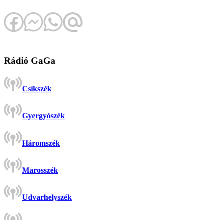
Rádió GaGa
Csíkszék
Gyergyószék
Háromszék
Marosszék
Udvarhelyszék