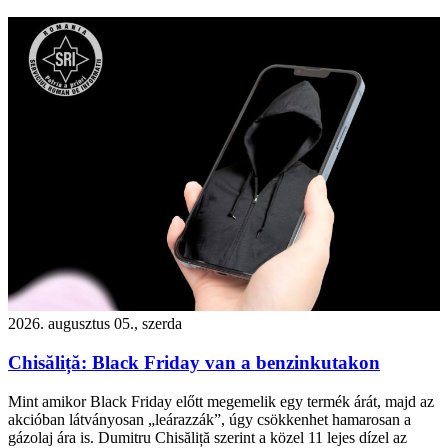
2026. augusztus 05., szerda
Chisăliță: Black Friday van a benzinkutakon
Mint amikor Black Friday előtt megemelik egy termék árát, majd az
akcióban látványosan „leárazzák”, úgy csökkenhet hamarosan a
gázolaj ára is. Dumitru Chisăliță szerint a közel 11 lejes dízel az