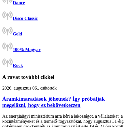
Dance
Disco Classic
Gold
100% Magyar
Rock
A rovat további cikkei
2026. augusztus 06., csütörtök
Áramkimaradások jöhetnek? Így próbálják
megelőzni, hogy ez bekövetkezzen
Az energiaügyi minisztérium arra kéri a lakosságot, a vállalatokat, a
közintézményeket és a termelő-fogyasztókat, hogy augusztus 31-éig
önkéntesen csökkentsék az áramfogyasztást este 19 és 23 óra között.