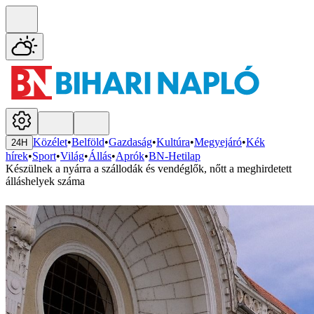
Közélet
•
Belföld
•
Gazdaság
•
Kultúra
•
Megyejáró
•
Kék
24H
hírek
•
Sport
•
Világ
•
Állás
•
Aprók
•
BN-Hetilap
Készülnek a nyárra a szállodák és vendéglők, nőtt a meghirdetett
álláshelyek száma