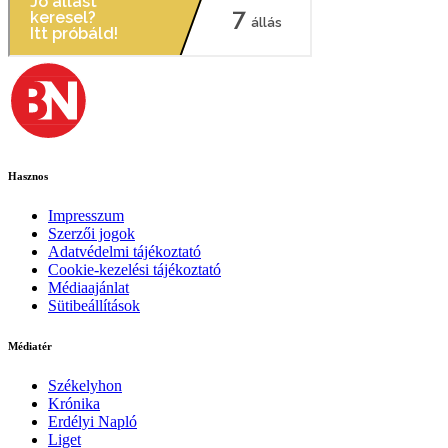
Hasznos
Impresszum
Szerzői jogok
Adatvédelmi tájékoztató
Cookie-kezelési tájékoztató
Médiaajánlat
Sütibeállítások
Médiatér
Székelyhon
Krónika
Erdélyi Napló
Liget