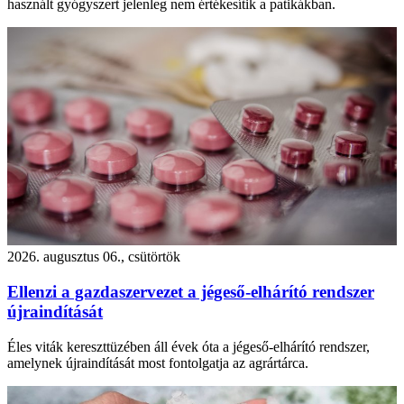
használt gyógyszert jelenleg nem értékesítik a patikákban.
2026. augusztus 06., csütörtök
Ellenzi a gazdaszervezet a jégeső-elhárító rendszer
újraindítását
Éles viták kereszttüzében áll évek óta a jégeső-elhárító rendszer,
amelynek újraindítását most fontolgatja az agrártárca.