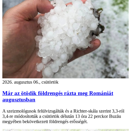
2026. augusztus 06., csütörtök
Már az ötödik földrengés rázta meg Romániát
augusztusban
A szeizmológusok felülvizsgálták és a Richter-skála szerint 3,3-ról
3,4-re módosították a csütörtök délután 13 óra 22 perckor Buzău
megyében bekövetkezett földrengés erősségét.