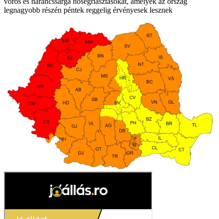
vörös és narancssárga hőségriasztásokat, amelyek az ország
legnagyobb részén péntek reggelig érvényesek lesznek