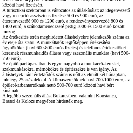
közötti havi fizetésért.
A turisztikai szektorban is változatos az álláskínálat: az idegenvezető
vagy recepciósasszisztens fizetése 500 és 900 euró, az
étteremvezetőé 900 és 1200 euró, a rendezvényszervezőé 800 és
1400 euró, a szállodamenedzseré pedig 1000 és 1500 euró között
mozog.
Az értékesítés terén meghirdetett álláshelyekre jelentkezők száma az
év eleje óta stabil. A munkáltatók legfőképpen értékesítési
ügynököket (havi 600-800 eurós fizetés) és telefonos értékesítőket
keresnek részmunkaidős állásra vagy szezonális munkára (havi 500-
750 euró).
Az építőipari ágazatban is egyre nagyobb a munkaerő-kereslet,
szakmunkásokra, mérnökökre és építészekre is van igény. Az
álláshelyek iránt érdeklődők száma is nőtt az elmúlt két hónapban,
mintegy 25 százalékkal. A klímaszerelőknek havi 700-1000 euró, az
épület-karbantartóknak nettó 500-700 euró közötti havi bért
kínálnak.
A legtöbb szezonális állást Bukarestben, valamint Konstanca,
Brassó és Kolozs megyében hirdették meg.