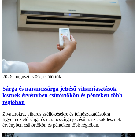
2026. augusztus 06., csütörtök
Sárga és narancssárga jelzésű viharriasztások
lesznek érvényben csütörtökön és pénteken több
régióban
Zivatarokra, viharos széllökésekre és felhőszakadásokra
figyelmeztető sárga és narancssárga jelzésű riasztások lesznek
érvényben csütörtökön és pénteken több régióban.