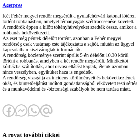
Agerpres
Két Fehér megyei rendőr megsérült a gyulafehérvári katonai lőtéren
történt robbanásban, amelyet fémanyagok szétfröccsenése követett.
A rendőrök éppen a kilőtt töltényhüvelyeket szedték össze, amikor a
robbanás bekövetkezett.
Az eset még péntek délelőtt történt, azonban a Fehér megyei
rendőrség csak vasárnap este tájékoztatta a sajtót, miután az üggyel
kapcsolatban kiszivárogtak információk.
A rendőrség közleménye szerint április 5-én délelőtt 10.30 körül
történt a robbanás, amelyben a két rendőr megsérült. Mindkettőt
kórházba szállították, ahol orvosi ellátást kaptak, életük azonban
nincs veszélyben, egyiküket haza is engedték.
A rendőrség vizsgálja az incidens körülményeit és bekövetkeztének
okát, és büntetőeljárást indított gondatlanságból elkövetett testi sértés
és a munkavédelmi és -biztonsági szabályok be nem tartása miatt.
A rovat további cikkei