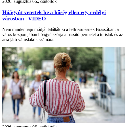
2026. augusztus 06., csütörtök
Hóágyút vetettek be a hőség ellen egy erdélyi
városban | VIDEÓ
Nem mindennapi módját találták ki a felfrissülésnek Brassóban: a
város központjában hóágyú szórja a frissítő permetet a turisták és az
arra járó városlakók számára.
2026. augusztus 06., csütörtök