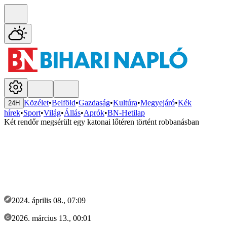
Közélet
•
Belföld
•
Gazdaság
•
Kultúra
•
Megyejáró
•
Kék
24H
hírek
•
Sport
•
Világ
•
Állás
•
Aprók
•
BN-Hetilap
Két rendőr megsérült egy katonai lőtéren történt robbanásban
2024. április 08., 07:09
2026. március 13., 00:01