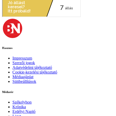
Hasznos
Impresszum
Szerzői jogok
Adatvédelmi tájékoztató
Cookie-kezelési tájékoztató
Médiaajánlat
Sütibeállítások
Médiatér
Székelyhon
Krónika
Erdélyi Napló