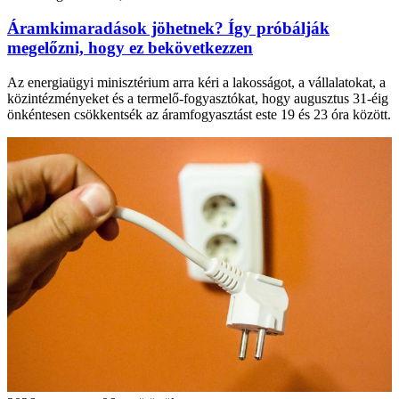
Áramkimaradások jöhetnek? Így próbálják
megelőzni, hogy ez bekövetkezzen
Az energiaügyi minisztérium arra kéri a lakosságot, a vállalatokat, a
közintézményeket és a termelő-fogyasztókat, hogy augusztus 31-éig
önkéntesen csökkentsék az áramfogyasztást este 19 és 23 óra között.