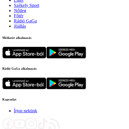
Liget
Székely Sport
Nőileg
Főtér
Rádió GaGa
Jóállás
Médiatér alkalmazás
Rádió GaGa alkalmazás
Kapcsolat
Írjon nekünk