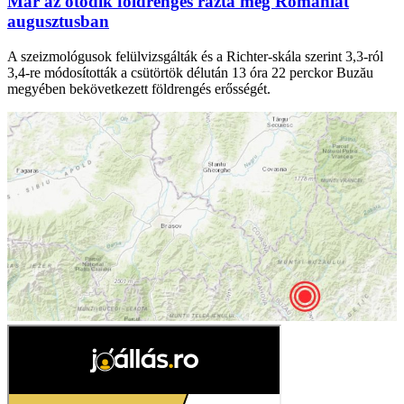
Már az ötödik földrengés rázta meg Romániát
augusztusban
A szeizmológusok felülvizsgálták és a Richter-skála szerint 3,3-ról
3,4-re módosították a csütörtök délután 13 óra 22 perckor Buzău
megyében bekövetkezett földrengés erősségét.