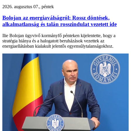
2026. augusztus 07., péntek
Bolojan az energiaválságról: Rossz döntések,
alkalmatlanság és talán rosszindulat vezetett ide
Ilie Bolojan ügyvivő kormányfő pénteken kijelentette, hogy a
stratégia hiánya és a halogatott beruházások vezettek az
energiaellátásban kialakult jelentős egyensúlytalanságokhoz.