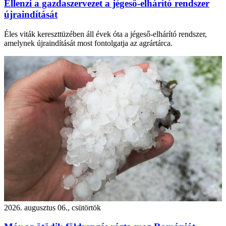
Ellenzi a gazdaszervezet a jégeső-elhárító rendszer
újraindítását
Éles viták kereszttüzében áll évek óta a jégeső-elhárító rendszer,
amelynek újraindítását most fontolgatja az agrártárca.
2026. augusztus 06., csütörtök