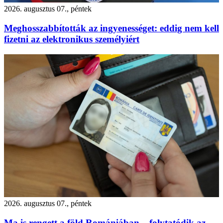
2026. augusztus 07., péntek
Meghosszabbították az ingyenességet: eddig nem kell
fizetni az elektronikus személyiért
2026. augusztus 07., péntek
Ma is rengett a föld Romániában – folytatódik az