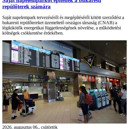
Saját napelemparkot építenek a bukaresti
repülőterek számára
Saját napelempark tervezéséről és megépítéséről kötött szerződést a
bukaresti repülőtereket üzemeltető országos társaság (CNAB) a
légikikötők energetikai függetlenségének növelése, a működtetési
költségek csökkentése érdekében.
2026. augusztus 06., csütörtök