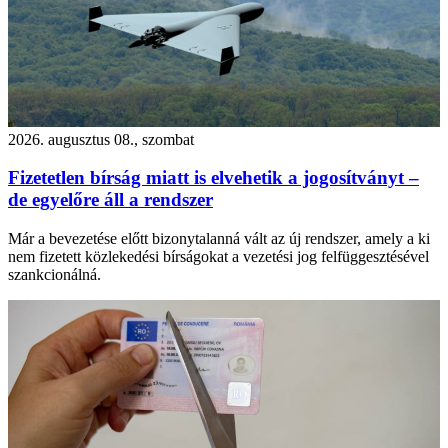
2026. augusztus 08., szombat
Fizetetlen bírság miatt is elvehetik a jogosítványt –
de egyelőre áll a rendszer
Már a bevezetése előtt bizonytalanná vált az új rendszer, amely a ki
nem fizetett közlekedési bírságokat a vezetési jog felfüggesztésével
szankcionálná.