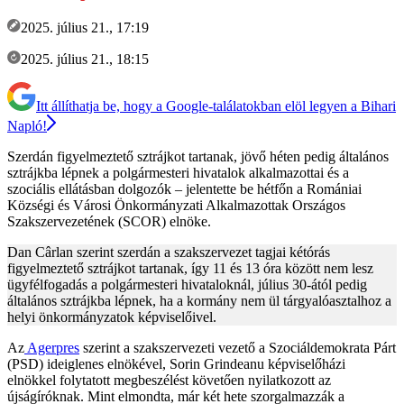
2025. július 21., 17:19
2025. július 21., 18:15
Itt állíthatja be, hogy a Google-találatokban elöl legyen a Bihari
Napló!
Szerdán figyelmeztető sztrájkot tartanak, jövő héten pedig általános
sztrájkba lépnek a polgármesteri hivatalok alkalmazottai és a
szociális ellátásban dolgozók – jelentette be hétfőn a Romániai
Községi és Városi Önkormányzati Alkalmazottak Országos
Szakszervezetének (SCOR) elnöke.
Dan Cârlan szerint szerdán a szakszervezet tagjai kétórás
figyelmeztető sztrájkot tartanak, így 11 és 13 óra között nem lesz
ügyfélfogadás a polgármesteri hivataloknál, július 30-ától pedig
általános sztrájkba lépnek, ha a kormány nem ül tárgyalóasztalhoz a
helyi önkormányzatok képviselőivel.
Az
Agerpres
szerint a szakszervezeti vezető a Szociáldemokrata Párt
(PSD) ideiglenes elnökével, Sorin Grindeanu képviselőházi
elnökkel folytatott megbeszélést követően nyilatkozott az
újságíróknak. Mint elmondta, már két hete szorgalmazzák a