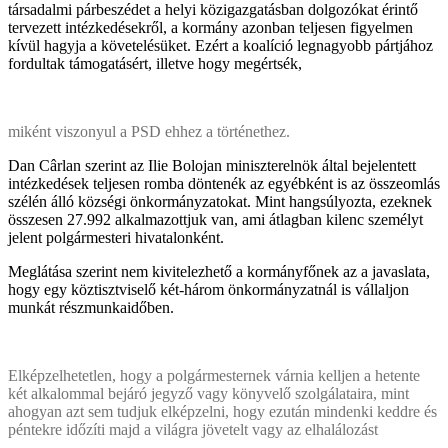
társadalmi párbeszédet a helyi közigazgatásban dolgozókat érintő
tervezett intézkedésekről, a kormány azonban teljesen figyelmen
kívül hagyja a követelésüket. Ezért a koalíció legnagyobb pártjához
fordultak támogatásért, illetve hogy megértsék,
miként viszonyul a PSD ehhez a történethez.
Dan Cârlan szerint az Ilie Bolojan miniszterelnök által bejelentett
intézkedések teljesen romba döntenék az egyébként is az összeomlás
szélén álló községi önkormányzatokat. Mint hangsúlyozta, ezeknek
összesen 27.992 alkalmazottjuk van, ami átlagban kilenc személyt
jelent polgármesteri hivatalonként.
Meglátása szerint nem kivitelezhető a kormányfőnek az a javaslata,
hogy egy köztisztviselő két-három önkormányzatnál is vállaljon
munkát részmunkaidőben.
Elképzelhetetlen, hogy a polgármesternek várnia kelljen a hetente
két alkalommal bejáró jegyző vagy könyvelő szolgálataira, mint
ahogyan azt sem tudjuk elképzelni, hogy ezután mindenki keddre és
péntekre időzíti majd a világra jövetelt vagy az elhalálozást