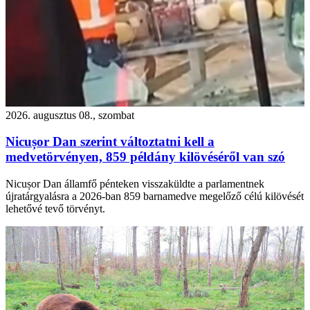
2026. augusztus 08., szombat
Nicușor Dan szerint változtatni kell a
medvetörvényen, 859 példány kilövéséről van szó
Nicușor Dan államfő pénteken visszaküldte a parlamentnek
újratárgyalásra a 2026-ban 859 barnamedve megelőző célú kilövését
lehetővé tevő törvényt.