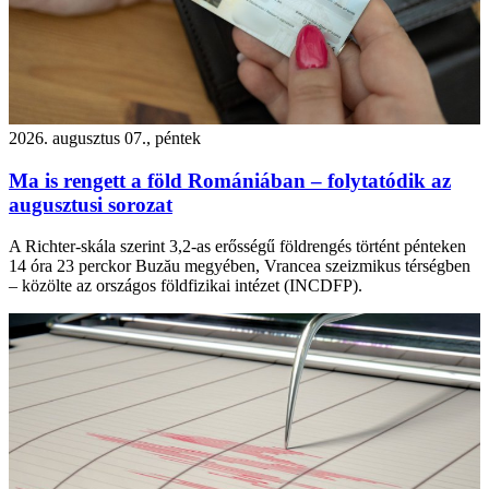
2026. augusztus 07., péntek
Ma is rengett a föld Romániában – folytatódik az
augusztusi sorozat
A Richter-skála szerint 3,2-as erősségű földrengés történt pénteken
14 óra 23 perckor Buzău megyében, Vrancea szeizmikus térségben
– közölte az országos földfizikai intézet (INCDFP).