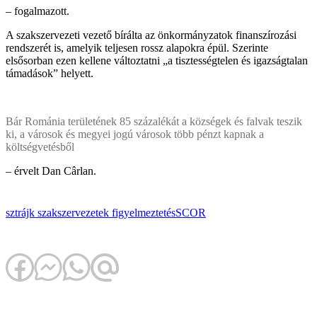
– fogalmazott.
A szakszervezeti vezető bírálta az önkormányzatok finanszírozási
rendszerét is, amelyik teljesen rossz alapokra épül. Szerinte
elsősorban ezen kellene változtatni „a tisztességtelen és igazságtalan
támadások” helyett.
Bár Románia területének 85 százalékát a községek és falvak teszik
ki, a városok és megyei jogú városok több pénzt kapnak a
költségvetésből
– érvelt Dan Cârlan.
sztrájk
szakszervezetek
figyelmeztetés
SCOR