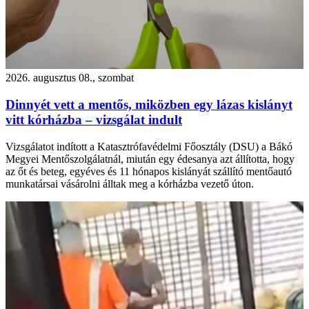
2026. augusztus 08., szombat
Dinnyét vett a mentős, miközben egy lázas kislányt
vitt kórházba – vizsgálat indult
Vizsgálatot indított a Katasztrófavédelmi Főosztály (DSU) a Bákó
Megyei Mentőszolgálatnál, miután egy édesanya azt állította, hogy
az őt és beteg, egyéves és 11 hónapos kislányát szállító mentőautó
munkatársai vásárolni álltak meg a kórházba vezető úton.