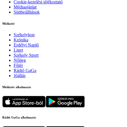
Cookie-kezelési tájékoztató
Médiaajánlat
Sütibeállítások
Médiatér
Székelyhon
Krónika
Erdélyi Napló
Liget
Székely Sport
Nőileg
Főtér
Rádió GaGa
Jóállás
Médiatér alkalmazás
Rádió GaGa alkalmazás