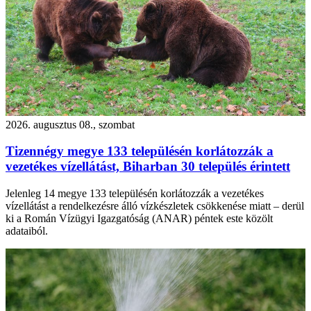
2026. augusztus 08., szombat
Tizennégy megye 133 településén korlátozzák a
vezetékes vízellátást, Biharban 30 település érintett
Jelenleg 14 megye 133 településén korlátozzák a vezetékes
vízellátást a rendelkezésre álló vízkészletek csökkenése miatt – derül
ki a Román Vízügyi Igazgatóság (ANAR) péntek este közölt
adataiból.