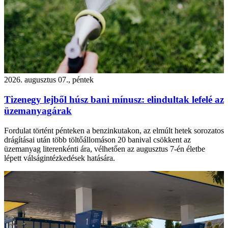
2026. augusztus 07., péntek
Tizenegy lejből húsz bani mínusz: elindultak lefelé az
üzemanyagárak
Fordulat történt pénteken a benzinkutakon, az elmúlt hetek sorozatos
drágításai után több töltőállomáson 20 banival csökkent az
üzemanyag literenkénti ára, vélhetően az augusztus 7-én életbe
lépett válságintézkedések hatására.