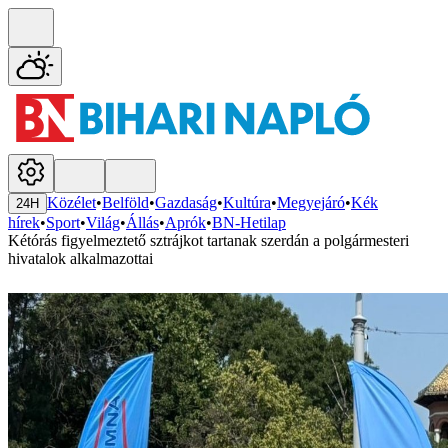
Közélet
•
Belföld
•
Gazdaság
•
Kultúra
•
Megyejáró
•
Kék
24H
hírek
•
Sport
•
Világ
•
Állás
•
Aprók
•
BN-Hetilap
Kétórás figyelmeztető sztrájkot tartanak szerdán a polgármesteri
hivatalok alkalmazottai