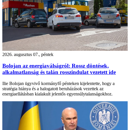
2026. augusztus 07., péntek
Bolojan az energiaválságról: Rossz döntések,
alkalmatlanság és talán rosszindulat vezetett ide
Ilie Bolojan ügyvivő kormányfő pénteken kijelentette, hogy a
stratégia hiánya és a halogatott beruházások vezettek az
energiaellátásban kialakult jelentős egyensúlytalanságokhoz.