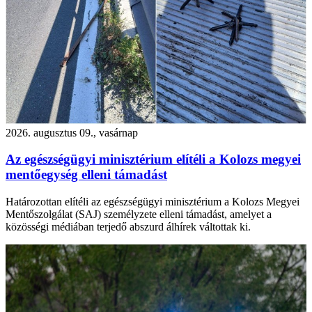
2026. augusztus 09., vasárnap
Az egészségügyi minisztérium elítéli a Kolozs megyei
mentőegység elleni támadást
Határozottan elítéli az egészségügyi minisztérium a Kolozs Megyei
Mentőszolgálat (SAJ) személyzete elleni támadást, amelyet a
közösségi médiában terjedő abszurd álhírek váltottak ki.