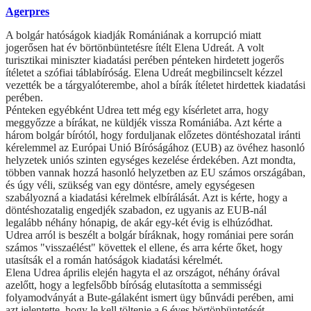
Agerpres
A bolgár hatóságok kiadják Romániának a korrupció miatt
jogerősen hat év börtönbüntetésre ítélt Elena Udreát. A volt
turisztikai miniszter kiadatási perében pénteken hirdetett jogerős
ítéletet a szófiai táblabíróság. Elena Udreát megbilincselt kézzel
vezették be a tárgyalóterembe, ahol a bírák ítéletet hirdettek kiadatási
perében.
Pénteken egyébként Udrea tett még egy kísérletet arra, hogy
meggyőzze a bírákat, ne küldjék vissza Romániába. Azt kérte a
három bolgár bírótól, hogy forduljanak előzetes döntéshozatal iránti
kérelemmel az Európai Unió Bíróságához (EUB) az övéhez hasonló
helyzetek uniós szinten egységes kezelése érdekében. Azt mondta,
többen vannak hozzá hasonló helyzetben az EU számos országában,
és úgy véli, szükség van egy döntésre, amely egységesen
szabályozná a kiadatási kérelmek elbírálását. Azt is kérte, hogy a
döntéshozatalig engedjék szabadon, ez ugyanis az EUB-nál
legalább néhány hónapig, de akár egy-két évig is elhúzódhat.
Udrea arról is beszélt a bolgár bíráknak, hogy romániai pere során
számos "visszaélést" követtek el ellene, és arra kérte őket, hogy
utasítsák el a román hatóságok kiadatási kérelmét.
Elena Udrea április elején hagyta el az országot, néhány órával
azelőtt, hogy a legfelsőbb bíróság elutasította a semmisségi
folyamodványát a Bute-gálaként ismert ügy bűnvádi perében, ami
azt jelentette, hogy le kell töltenie a 6 éves börtönbüntetését.