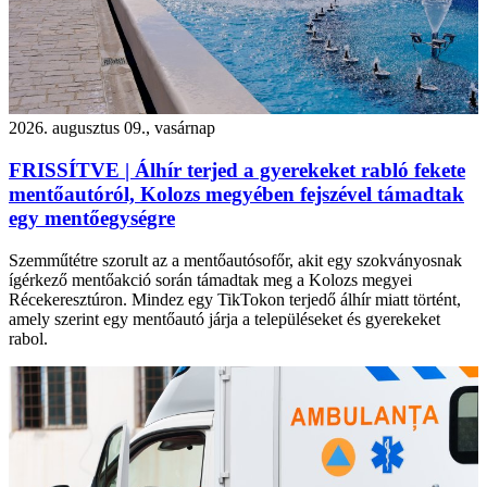
2026. augusztus 09., vasárnap
FRISSÍTVE | Álhír terjed a gyerekeket rabló fekete
mentőautóról, Kolozs megyében fejszével támadtak
egy mentőegységre
Szemműtétre szorult az a mentőautósofőr, akit egy szokványosnak
ígérkező mentőakció során támadtak meg a Kolozs megyei
Récekeresztúron. Mindez egy TikTokon terjedő álhír miatt történt,
amely szerint egy mentőautó járja a településeket és gyerekeket
rabol.