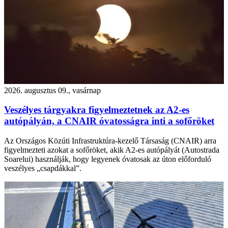
2026. augusztus 09., vasárnap
Veszélyes tárgyakra figyelmeztetnek az A2-es
autópályán, a CNAIR óvatosságra inti a sofőröket
Az Országos Közúti Infrastruktúra-kezelő Társaság (CNAIR) arra
figyelmezteti azokat a sofőröket, akik A2-es autópályát (Autostrada
Soarelui) használják, hogy legyenek óvatosak az úton előforduló
veszélyes „csapdákkal”.