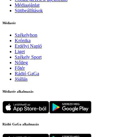
Médiaajánlat
Sütibeállítások
Médiatér
Székelyhon
Krónika
Erdélyi Napló
Liget
Székely Sport
Nőileg
Főtér
Rádió GaGa
Jóállás
Médiatér alkalmazás
Rádió GaGa alkalmazás