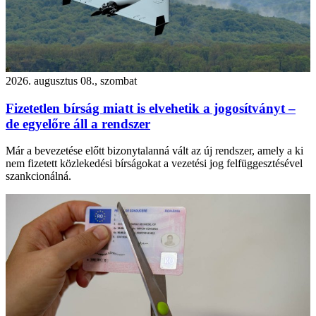
2026. augusztus 08., szombat
Fizetetlen bírság miatt is elvehetik a jogosítványt –
de egyelőre áll a rendszer
Már a bevezetése előtt bizonytalanná vált az új rendszer, amely a ki
nem fizetett közlekedési bírságokat a vezetési jog felfüggesztésével
szankcionálná.