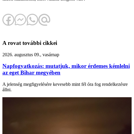
A rovat további cikkei
2026. augusztus 09., vasárnap
Napfogyatkozás: mutatjuk, mikor érdemes kémlelni
az eget Bihar megyében
A jelenség megfigyelésére kevesebb mint fél óra fog rendelkezésre
állni.