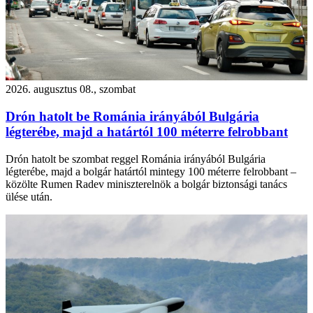
2026. augusztus 08., szombat
Drón hatolt be Románia irányából Bulgária
légterébe, majd a határtól 100 méterre felrobbant
Drón hatolt be szombat reggel Románia irányából Bulgária
légterébe, majd a bolgár határtól mintegy 100 méterre felrobbant –
közölte Rumen Radev miniszterelnök a bolgár biztonsági tanács
ülése után.