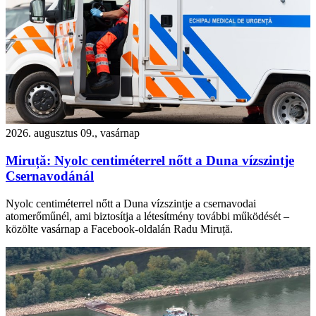
2026. augusztus 09., vasárnap
Miruță: Nyolc centiméterrel nőtt a Duna vízszintje
Csernavodánál
Nyolc centiméterrel nőtt a Duna vízszintje a csernavodai
atomerőműnél, ami biztosítja a létesítmény további működését –
közölte vasárnap a Facebook-oldalán Radu Miruță.