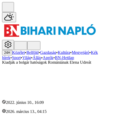
Közélet
•
Belföld
•
Gazdaság
•
Kultúra
•
Megyejáró
•
Kék
24H
hírek
•
Sport
•
Világ
•
Állás
•
Aprók
•
BN-Hetilap
Kiadják a bolgár hatóságok Romániának Elena Udreát
2022. június 10., 16:09
2026. március 13., 04:15