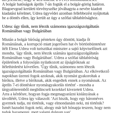
A bolgár hatóságok április 7-án fogták el a bolgár-görög határon.
Blagoevgrad kerületi törvényszéke jóváhagyta a nevére kiadott
kiadatási kérelmet, Udrea ügyvédei azonban fellebbezést nyújtottak
be a döntés ellen, így került az ügy a szófiai táblabírósághoz.
Udrea: úgy tűnik, nem létezik számomra igazszágszolgáltatás
Romániában vagy Bulgáriában
Miután a bolgár bíróság pénteken úgy döntött, kiadja őt
Romániának, a korrupció miatt jogerősen hat év börtönbüntetésre
ítélt Elena Udrea volt turisztikai miniszter a sajtó képviselőinek azt
mondta, 'úgy tűnik, nem létezik számára igazszágszolgáltatás
Romániában vagy Bulgáriában'. Udrea a szófiai táblabíróság
épületének a folyosóján nyilatkozott az újságíróknak az
ítélethirdetést követően. 'Úgy tűnik, számomra nem létezik
igazságszolgáltatás Romániában vagy Bulgáriában. Az elkövetkező
napokban üzenni fogok azoknak, akik nyomást gyakoroltak a
bírókra, illetve a bíróknak, akik engedtek ennek a nyomásnak. Az
április 7-ei döntéskor nyomásgyakorlás történt' - mondta a
tárgyalóteremből megbilincselt kezekkel kivezetett Udrea.
Arra a kérdésre, hogyan fogja megmagyarázni kislányának a
távollétét, Udrea így válaszolt: 'Azt hiszik, hogy egy hároméves
gyermek tudja, mi történik, vagy elmondanám neki, mi történik?
Ismét hazudni fogok neki, ahogy már két hónapja teszem, hogy nem
tudok hazamenni, mert valami dolgom van'.