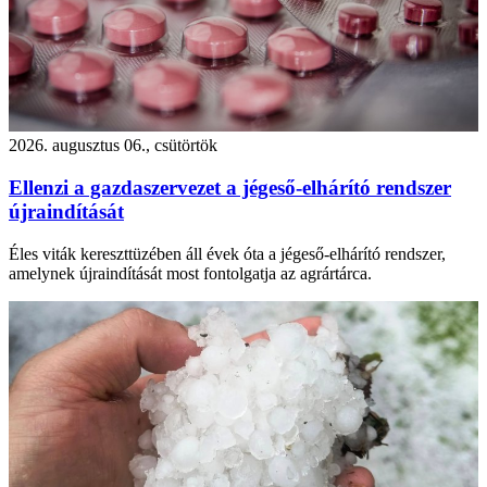
2026. augusztus 06., csütörtök
Ellenzi a gazdaszervezet a jégeső-elhárító rendszer
újraindítását
Éles viták kereszttüzében áll évek óta a jégeső-elhárító rendszer,
amelynek újraindítását most fontolgatja az agrártárca.