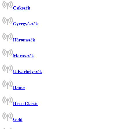
Csíkszék
Gyergyószék
Háromszék
Marosszék
Udvarhelyszék
Dance
Disco Classic
Gold