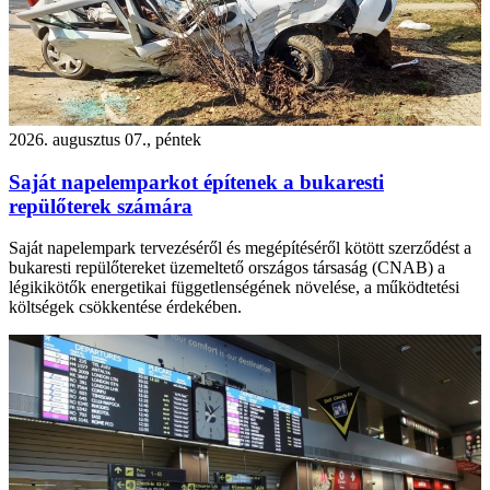
2026. augusztus 07., péntek
Saját napelemparkot építenek a bukaresti
repülőterek számára
Saját napelempark tervezéséről és megépítéséről kötött szerződést a
bukaresti repülőtereket üzemeltető országos társaság (CNAB) a
légikikötők energetikai függetlenségének növelése, a működtetési
költségek csökkentése érdekében.