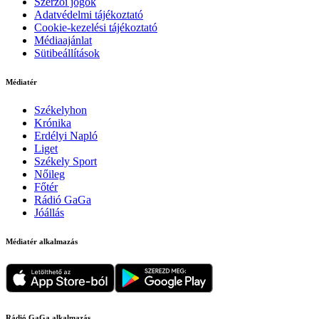
Szerzői jogok
Adatvédelmi tájékoztató
Cookie-kezelési tájékoztató
Médiaajánlat
Sütibeállítások
Médiatér
Székelyhon
Krónika
Erdélyi Napló
Liget
Székely Sport
Nőileg
Főtér
Rádió GaGa
Jóállás
Médiatér alkalmazás
Rádió GaGa alkalmazás