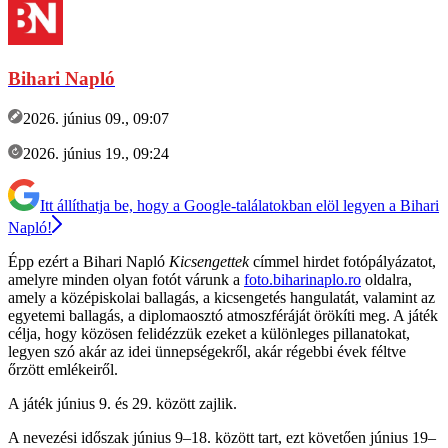
Bihari Napló
2026. június 09., 09:07
2026. június 19., 09:24
Itt állíthatja be, hogy a Google-találatokban elöl legyen a Bihari
Napló!
Épp ezért a Bihari Napló
Kicsengettek
címmel hirdet fotópályázatot,
amelyre minden olyan fotót várunk a
foto.biharinaplo.ro
oldalra,
amely a középiskolai ballagás, a kicsengetés hangulatát, valamint az
egyetemi ballagás, a diplomaosztó atmoszféráját örökíti meg. A játék
célja, hogy közösen felidézzük ezeket a különleges pillanatokat,
legyen szó akár az idei ünnepségekről, akár régebbi évek féltve
őrzött emlékeiről.
A játék június 9. és 29. között zajlik.
A nevezési időszak június 9–18. között tart, ezt követően június 19–