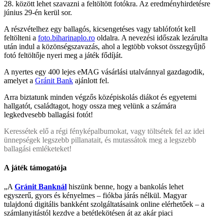
28. között lehet szavazni a feltöltött fotókra. Az eredményhirdetésre
június 29-én kerül sor.
A részvételhez egy ballagós, kicsengetéses vagy tablófotót kell
feltölteni a
foto.biharinaplo.ro
oldalra. A nevezési időszak lezárulta
után indul a közönségszavazás, ahol a legtöbb voksot összegyűjtő
fotó feltöltője nyeri meg a játék fődíját.
A nyertes egy 400 lejes eMAG vásárlási utalvánnyal gazdagodik,
amelyet a
Gránit Bank
ajánlott fel.
Arra biztatunk minden végzős középiskolás diákot és egyetemi
hallgatót, családtagot, hogy ossza meg velünk a számára
legkedvesebb ballagási fotót!
Keressétek elő a régi fényképalbumokat, vagy töltsétek fel az idei
ünnepségek legszebb pillanatait, és mutassátok meg a legszebb
ballagási emléketeket!
A játék támogatója
„A
Gránit Banknál
hiszünk benne, hogy a bankolás lehet
egyszerű, gyors és kényelmes – fiókba járás nélkül. Magyar
tulajdonú digitális bankként szolgáltatásaink online elérhetőek – a
számlanyitástól kezdve a betétlekötésen át az akár piaci