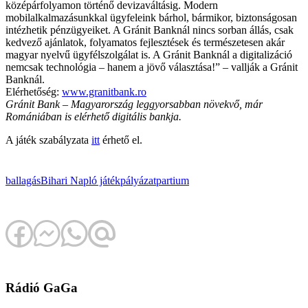
középárfolyamon történő devizaváltásig. Modern
mobilalkalmazásunkkal ügyfeleink bárhol, bármikor, biztonságosan
intézhetik pénzügyeiket. A Gránit Banknál nincs sorban állás, csak
kedvező ajánlatok, folyamatos fejlesztések és természetesen akár
magyar nyelvű ügyfélszolgálat is. A Gránit Banknál a digitalizáció
nemcsak technológia – hanem a jövő választása!” – vallják a Gránit
Banknál.
Elérhetőség:
www.granitbank.ro
Gránit Bank – Magyarország leggyorsabban növekvő, már
Romániában is elérhető digitális bankja.
A játék szabályzata
itt
érhető el.
ballagás
Bihari Napló
játék
pályázat
partium
Rádió GaGa