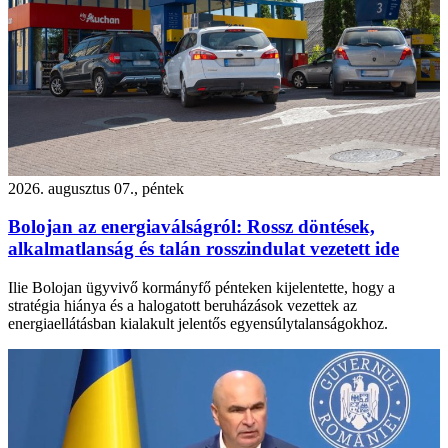
2026. augusztus 07., péntek
Bolojan az energiaválságról: Rossz döntések,
alkalmatlanság és talán rosszindulat vezetett ide
Ilie Bolojan ügyvivő kormányfő pénteken kijelentette, hogy a
stratégia hiánya és a halogatott beruházások vezettek az
energiaellátásban kialakult jelentős egyensúlytalanságokhoz.