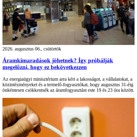
2026. augusztus 06., csütörtök
Áramkimaradások jöhetnek? Így próbálják
megelőzni, hogy ez bekövetkezzen
Az energiaügyi minisztérium arra kéri a lakosságot, a vállalatokat, a
közintézményeket és a termelő-fogyasztókat, hogy augusztus 31-éig
önkéntesen csökkentsék az áramfogyasztást este 19 és 23 óra között.