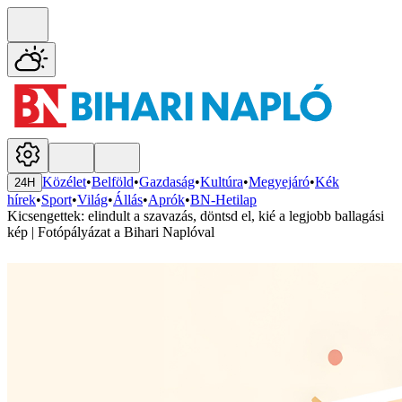
Közélet
•
Belföld
•
Gazdaság
•
Kultúra
•
Megyejáró
•
Kék
24H
hírek
•
Sport
•
Világ
•
Állás
•
Aprók
•
BN-Hetilap
Kicsengettek: elindult a szavazás, döntsd el, kié a legjobb ballagási
kép | Fotópályázat a Bihari Naplóval