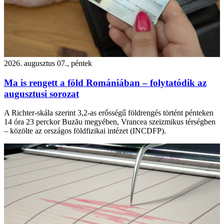
2026. augusztus 07., péntek
Ma is rengett a föld Romániában – folytatódik az
augusztusi sorozat
A Richter-skála szerint 3,2-as erősségű földrengés történt pénteken
14 óra 23 perckor Buzău megyében, Vrancea szeizmikus térségben
– közölte az országos földfizikai intézet (INCDFP).