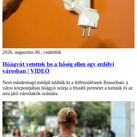
2026. augusztus 06., csütörtök
Hóágyút vetettek be a hőség ellen egy erdélyi
városban | VIDEÓ
Nem mindennapi módját találták ki a felfrissülésnek Brassóban: a
város központjában hóágyú szórja a frissítő permetet a turisták és az
arra járó városlakók számára.