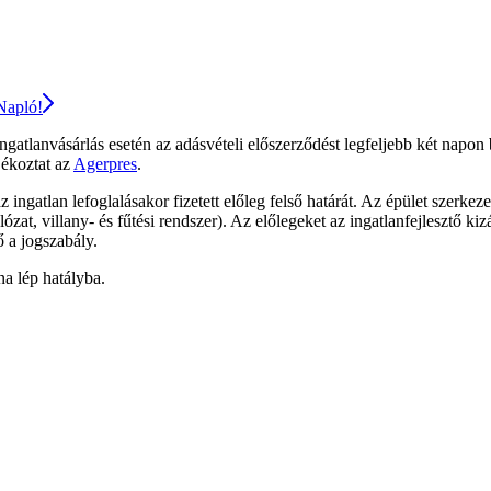
 Napló!
ngatlanvásárlás esetén az adásvételi előszerződést legfeljebb két napon
jékoztat az
Agerpres
.
ingatlan lefoglalásakor fizetett előleg felső határát. Az épület szerkeze
ózat, villany- és fűtési rendszer). Az előlegeket az ingatlanfejlesztő ki
ő a jogszabály.
na lép hatályba.