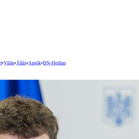
t
•
Világ
•
Állás
•
Aprók
•
BN-Hetilap