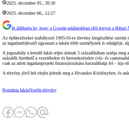
2025. december 05., 20:30
2025. december 06., 12:27
Itt állíthatja be, hogy a Google-találatokban elöl legyen a Bihari
Az építkezéseket szabályozó 1995/10-es törvény kiegészítése szerint i
az ingatlanfejlesztő ugyanazt a lakást több személynek is odaígérje, tá
A jogszabály a leendő lakás teljes árának 5 százalékában szabja meg az 
százalék fizethető a vezetékekre és berendezésekre (víz- és csatornahál
csak az adott ingatlanprojekt finanszírozására használhatja fel – írja el
A törvény jövő hét elején jelenik meg a Hivatalos Közlönyben, és utá
Románia
lakás
Nordis-törvény