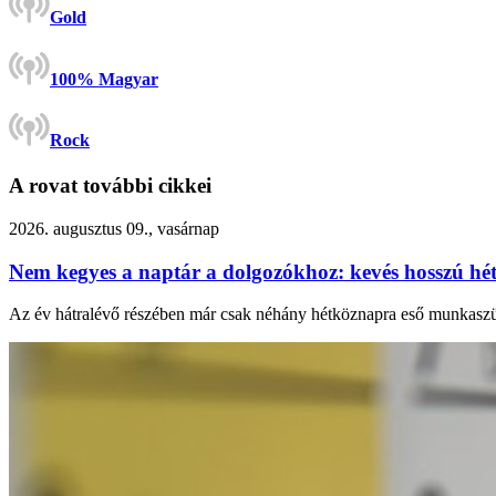
Gold
100% Magyar
Rock
A rovat további cikkei
2026. augusztus 09., vasárnap
Nem kegyes a naptár a dolgozókhoz: kevés hosszú hé
Az év hátralévő részében már csak néhány hétköznapra eső munkaszün