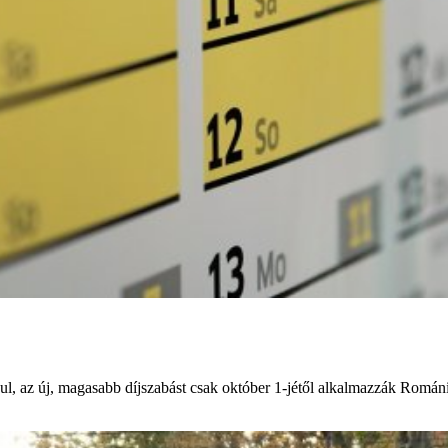
ndul, az új, magasabb díjszabást csak október 1-jétől alkalmazzák Romá