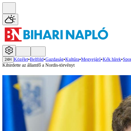
Közélet
•
Belföld
•
Gazdaság
•
Kultúra
•
Megyejáró
•
Kék hírek
•
Spor
24H
Kihirdette az államfő a Nordis-törvényt