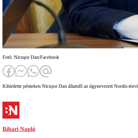
Fotó: Nicuşor Dan/Facebook
Kihirdette pénteken Nicușor Dan államfő az úgynevezett Nordis-törvény
Bihari Napló