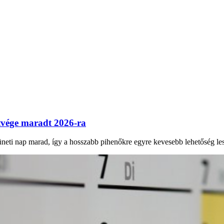
tvége maradt 2026-ra
eti nap marad, így a hosszabb pihenőkre egyre kevesebb lehetőség les