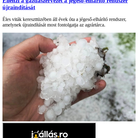
Ellenzi a gazdaszervezet a jégeső-elhárító rendszer
újraindítását
Éles viták kereszttüzében áll évek óta a jégeső-elhárító rendszer,
amelynek újraindítását most fontolgatja az agrártárca.