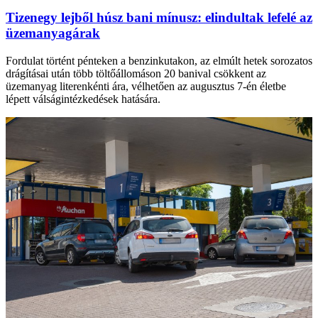
Tizenegy lejből húsz bani mínusz: elindultak lefelé az
üzemanyagárak
Fordulat történt pénteken a benzinkutakon, az elmúlt hetek sorozatos
drágításai után több töltőállomáson 20 banival csökkent az
üzemanyag literenkénti ára, vélhetően az augusztus 7-én életbe
lépett válságintézkedések hatására.