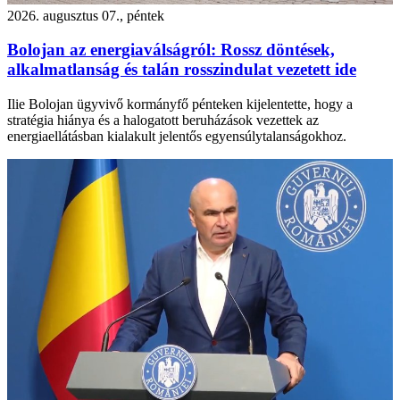
2026. augusztus 07., péntek
Bolojan az energiaválságról: Rossz döntések,
alkalmatlanság és talán rosszindulat vezetett ide
Ilie Bolojan ügyvivő kormányfő pénteken kijelentette, hogy a
stratégia hiánya és a halogatott beruházások vezettek az
energiaellátásban kialakult jelentős egyensúlytalanságokhoz.