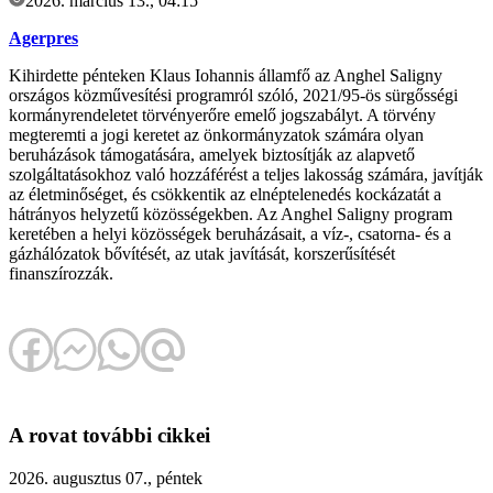
2026. március 13., 04:15
Agerpres
Kihirdette pénteken Klaus Iohannis államfő az Anghel Saligny
országos közművesítési programról szóló, 2021/95-ös sürgősségi
kormányrendeletet törvényerőre emelő jogszabályt. A törvény
megteremti a jogi keretet az önkormányzatok számára olyan
beruházások támogatására, amelyek biztosítják az alapvető
szolgáltatásokhoz való hozzáférést a teljes lakosság számára, javítják
az életminőséget, és csökkentik az elnéptelenedés kockázatát a
hátrányos helyzetű közösségekben. Az Anghel Saligny program
keretében a helyi közösségek beruházásait, a víz-, csatorna- és a
gázhálózatok bővítését, az utak javítását, korszerűsítését
finanszírozzák.
A rovat további cikkei
2026. augusztus 07., péntek