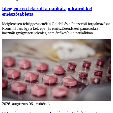
Ideiglenesen lekerült a patikák polcairól két
emésztőtabletta
Ideiglenesen felfüggesztették a Colebil és a Panzcebil forgalmazását
Romániában, így a két, epe- és emésztőrendszeri panaszokra
használt gyógyszert jelenleg nem értékesítik a patikákban.
2026. augusztus 06., csütörtök