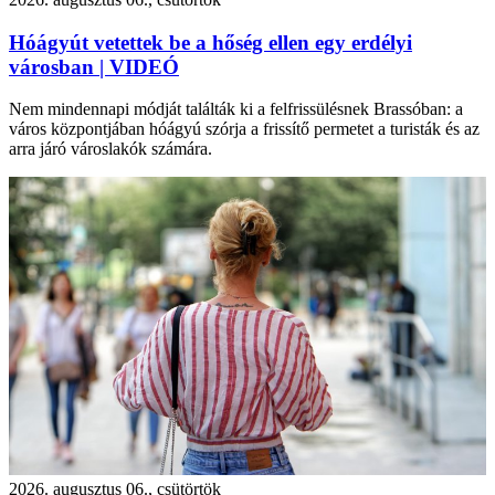
Hóágyút vetettek be a hőség ellen egy erdélyi
városban | VIDEÓ
Nem mindennapi módját találták ki a felfrissülésnek Brassóban: a
város központjában hóágyú szórja a frissítő permetet a turisták és az
arra járó városlakók számára.
2026. augusztus 06., csütörtök