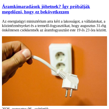
Áramkimaradások jöhetnek? Így próbálják
megelőzni, hogy ez bekövetkezzen
Az energiaügyi minisztérium arra kéri a lakosságot, a vállalatokat, a
közintézményeket és a termelő-fogyasztókat, hogy augusztus 31-éig
önkéntesen csökkentsék az áramfogyasztást este 19 és 23 óra között.
2026. augusztus 06., csütörtök