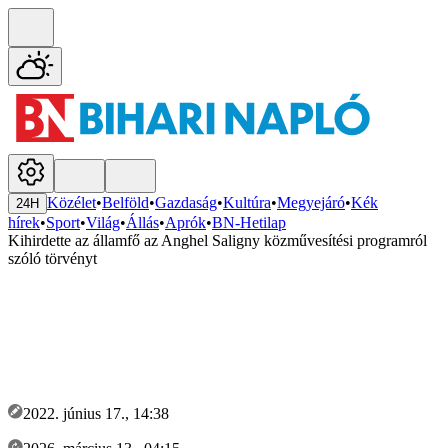
Közélet
•
Belföld
•
Gazdaság
•
Kultúra
•
Megyejáró
•
Kék
24H
hírek
•
Sport
•
Világ
•
Állás
•
Aprók
•
BN-Hetilap
Kihirdette az államfő az Anghel Saligny közművesítési programról
szóló törvényt
2022. június 17., 14:38