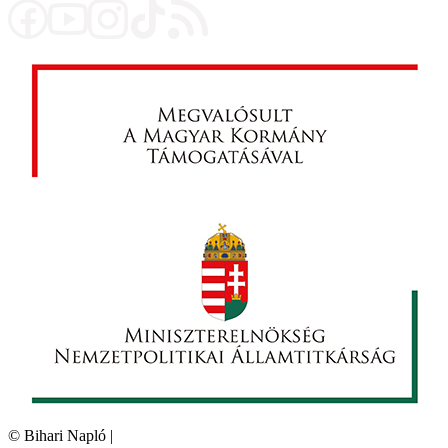
©
Bihari Napló
|