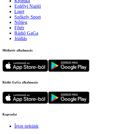
Krónika
Erdélyi Napló
Liget
Székely Sport
Nőileg
Főtér
Rádió GaGa
Jóállás
Médiatér alkalmazás
Rádió GaGa alkalmazás
Kapcsolat
Írjon nekünk