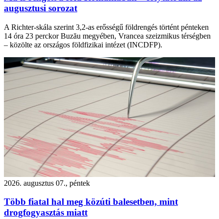
augusztusi sorozat
A Richter-skála szerint 3,2-as erősségű földrengés történt pénteken
14 óra 23 perckor Buzău megyében, Vrancea szeizmikus térségben
– közölte az országos földfizikai intézet (INCDFP).
2026. augusztus 07., péntek
Több fiatal hal meg közúti balesetben, mint
drogfogyasztás miatt