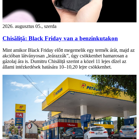
2026. augusztus 05., szerda
Chisăliță: Black Friday van a benzinkutakon
Mint amikor Black Friday előtt megemelik egy termék árát, majd az
akcióban látványosan „leárazzák”, úgy csökkenhet hamarosan a
gázolaj ára is. Dumitru Chisăliță szerint a közel 11 lejes dízel az
állami intézkedések hatására 10–10,20 lejre csökkenhet.