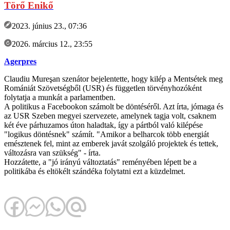
Törő Enikő
2023. június 23., 07:36
2026. március 12., 23:55
Agerpres
Claudiu Mureşan szenátor bejelentette, hogy kilép a Mentsétek meg
Romániát Szövetségből (USR) és független törvényhozóként
folytatja a munkát a parlamentben.
A politikus a Facebookon számolt be döntéséről. Azt írta, jómaga és
az USR Szeben megyei szervezete, amelynek tagja volt, csaknem
két éve párhuzamos úton haladtak, így a pártból való kilépése
"logikus döntésnek" számít. "Amikor a belharcok több energiát
emésztenek fel, mint az emberek javát szolgáló projektek és tettek,
változásra van szükség" - írta.
Hozzátette, a "jó irányú változtatás" reményében lépett be a
politikába és eltökélt szándéka folytatni ezt a küzdelmet.