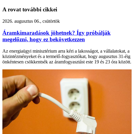
A rovat további cikkei
2026. augusztus 06., csütörtök
Áramkimaradások jöhetnek? Így próbálják
megelőzni, hogy ez bekövetkezzen
Az energiaügyi minisztérium arra kéri a lakosságot, a vállalatokat, a
közintézményeket és a termelő-fogyasztókat, hogy augusztus 31-éig
önkéntesen csökkentsék az áramfogyasztást este 19 és 23 óra között.