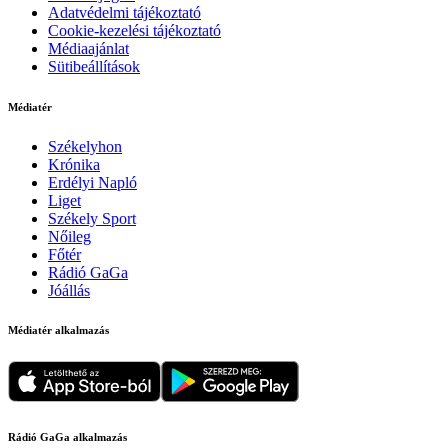
Adatvédelmi tájékoztató
Cookie-kezelési tájékoztató
Médiaajánlat
Sütibeállítások
Médiatér
Székelyhon
Krónika
Erdélyi Napló
Liget
Székely Sport
Nőileg
Főtér
Rádió GaGa
Jóállás
Médiatér alkalmazás
Rádió GaGa alkalmazás