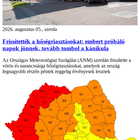
2026. augusztus 05., szerda
Frissítették a hőségriasztásokat: embert próbáló
napok jönnek, tovább tombol a kánikula
Az Országos Meteorológiai Szolgálat (ANM) szerdán frissítette a
vörös és narancssárga hőségriasztásokat, amelyek az ország
legnagyobb részén péntek reggelig érvényesek lesznek