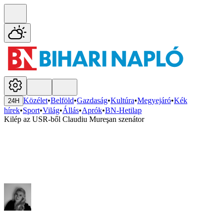
Közélet
•
Belföld
•
Gazdaság
•
Kultúra
•
Megyejáró
•
Kék
24H
hírek
•
Sport
•
Világ
•
Állás
•
Aprók
•
BN-Hetilap
Kilép az USR-ből Claudiu Mureşan szenátor