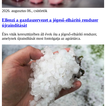
2026. augusztus 06., csütörtök
Ellenzi a gazdaszervezet a jégeső-elhárító rendszer
újraindítását
Éles viták kereszttüzében áll évek óta a jégeső-elhárító rendszer,
amelynek újraindítását most fontolgatja az agrártárca.