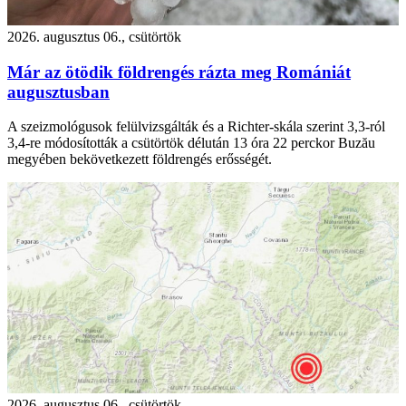
2026. augusztus 06., csütörtök
Már az ötödik földrengés rázta meg Romániát
augusztusban
A szeizmológusok felülvizsgálták és a Richter-skála szerint 3,3-ról
3,4-re módosították a csütörtök délután 13 óra 22 perckor Buzău
megyében bekövetkezett földrengés erősségét.
2026. augusztus 06., csütörtök