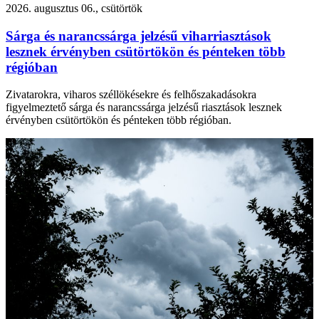
2026. augusztus 06., csütörtök
Sárga és narancssárga jelzésű viharriasztások
lesznek érvényben csütörtökön és pénteken több
régióban
Zivatarokra, viharos széllökésekre és felhőszakadásokra
figyelmeztető sárga és narancssárga jelzésű riasztások lesznek
érvényben csütörtökön és pénteken több régióban.