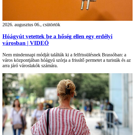
2026. augusztus 06., csütörtök
Hóágyút vetettek be a hőség ellen egy erdélyi
városban | VIDEÓ
Nem mindennapi módját találták ki a felfrissülésnek Brassóban: a
város központjában hóágyú szórja a frissítő permetet a turisták és az
arra járó városlakók számára.