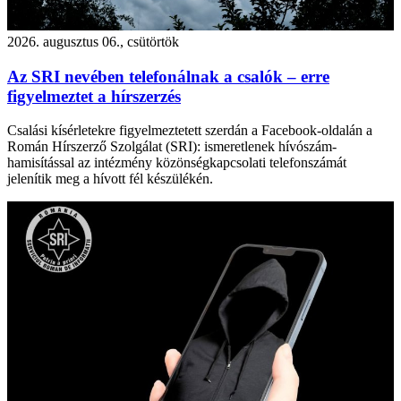
2026. augusztus 06., csütörtök
Az SRI nevében telefonálnak a csalók – erre
figyelmeztet a hírszerzés
Csalási kísérletekre figyelmeztetett szerdán a Facebook-oldalán a
Román Hírszerző Szolgálat (SRI): ismeretlenek hívószám-
hamisítással az intézmény közönségkapcsolati telefonszámát
jelenítik meg a hívott fél készülékén.