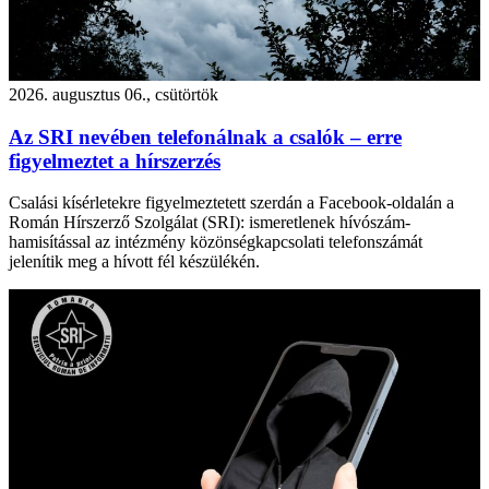
2026. augusztus 06., csütörtök
Az SRI nevében telefonálnak a csalók – erre
figyelmeztet a hírszerzés
Csalási kísérletekre figyelmeztetett szerdán a Facebook-oldalán a
Román Hírszerző Szolgálat (SRI): ismeretlenek hívószám-
hamisítással az intézmény közönségkapcsolati telefonszámát
jelenítik meg a hívott fél készülékén.