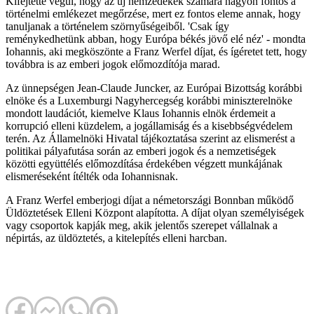
Kifejtette végül, hogy az új nemzedékek számára nagyon fontos a
történelmi emlékezet megőrzése, mert ez fontos eleme annak, hogy
tanuljanak a történelem szörnyűségeiből. 'Csak így
reménykedhetünk abban, hogy Európa békés jövő elé néz' - mondta
Iohannis, aki megköszönte a Franz Werfel díjat, és ígéretet tett, hogy
továbbra is az emberi jogok előmozdítója marad.
Az ünnepségen Jean-Claude Juncker, az Európai Bizottság korábbi
elnöke és a Luxemburgi Nagyhercegség korábbi miniszterelnöke
mondott laudációt, kiemelve Klaus Iohannis elnök érdemeit a
korrupció elleni küzdelem, a jogállamiság és a kisebbségvédelem
terén. Az Államelnöki Hivatal tájékoztatása szerint az elismerést a
politikai pályafutása során az emberi jogok és a nemzetiségek
közötti együttélés előmozdítása érdekében végzett munkájának
elismeréseként ítélték oda Iohannisnak.
A Franz Werfel emberjogi díjat a németországi Bonnban működő
Üldöztetések Elleni Központ alapította. A díjat olyan személyiségek
vagy csoportok kapják meg, akik jelentős szerepet vállalnak a
népirtás, az üldöztetés, a kitelepítés elleni harcban.