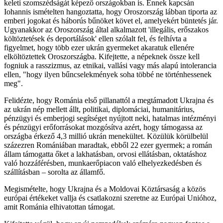
keleti szomszédságát képező országokban is. Ennek kapcsán
Iohannis ismételten hangoztatta, hogy Oroszország lábban tiporta az
emberi jogokat és háborús bűnöket követ el, amelyekért büntetés jár.
Ugyanakkor az Oroszország által alkalmazott 'illegális, erőszakos
költöztetések és deportálások' ellen szólalt fel, és felhívta a
figyelmet, hogy több ezer ukrán gyermeket akaratuk ellenére
elköltöztettek Oroszországba. Kifejtette, a népeknek össze kell
fogniuk a rasszizmus, az etnikai, vallási vagy más alapú intolerancia
ellen, "hogy ilyen bűncselekmények soha többé ne történhessenek
meg".
Felidézte, hogy Románia első pillanattól a megtámadott Ukrajna és
az ukrán nép mellett állt, politikai, diplomáciai, humanitárius,
pénzügyi és emberjogi segítséget nyújtott neki, hatalmas intézményi
és pénzügyi erőforrásokat mozgósítva azért, hogy támogassa az
országba érkező 4,3 millió ukrán menekültet. Közülük körülbelül
százezren Romániában maradtak, ebből 22 ezer gyermek; a román
állam támogatta őket a lakhatásban, orvosi ellátásban, oktatáshoz
való hozzáférésben, munkaerőpiacon való elhelyezkedésben és
szállításban – sorolta az államfő.
Megismételte, hogy Ukrajna és a Moldovai Köztársaság a közös
európai értékeket vallja és csatlakozni szeretne az Európai Unióhoz,
amit Románia elhivatottan támogat.