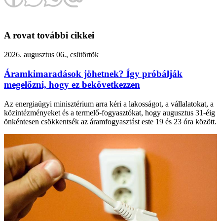
A rovat további cikkei
2026. augusztus 06., csütörtök
Áramkimaradások jöhetnek? Így próbálják
megelőzni, hogy ez bekövetkezzen
Az energiaügyi minisztérium arra kéri a lakosságot, a vállalatokat, a
közintézményeket és a termelő-fogyasztókat, hogy augusztus 31-éig
önkéntesen csökkentsék az áramfogyasztást este 19 és 23 óra között.