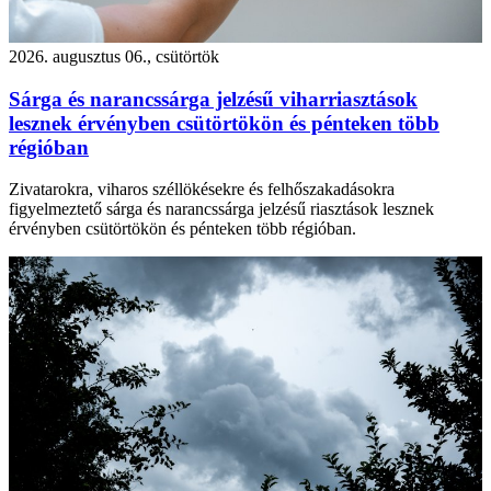
2026. augusztus 06., csütörtök
Sárga és narancssárga jelzésű viharriasztások
lesznek érvényben csütörtökön és pénteken több
régióban
Zivatarokra, viharos széllökésekre és felhőszakadásokra
figyelmeztető sárga és narancssárga jelzésű riasztások lesznek
érvényben csütörtökön és pénteken több régióban.