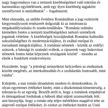
nagy hagyománya van a nemzeti kisebbségekkel való toleráns és
harmonikus együttélésnek, amit egy ilyen kisebbség tagjaként
személyesen is tanúsíthatok" – fogalmazott.
Mint elmondta, az utóbbi években Romániában a jogi eszközök
kiegyensúlyozott rendszerét dolgozták ki az intolerancia
megakadályozására és szankcionálására. "Románia számára
kiemelten fontos a nemzeti kisebbségekhez tartozó személyek
jogainak védelme. A kisebbségek hozzájárultak Románia kulturális
sokszínűségéhez és modernizációjához, és ezáltal európai és
euroatlanti integrációjához. A romániai németek - köztük az erdélyi
szászok, a bánsági és szatmári svábok, a cipszerek vagy bukovinai
németek fontos hidat képeznek országaink között" - mondta az
elnök a frankfurti rendezvényen.
Hozzátette, hogy "a jelenlegi nemzetközi helyzetben az etnikumok
közötti megértés, az interkulturalitás és a szolidaritás fontosabb, mint
valaha".
Kifejtette, a mai román társadalom modern és demokratikus, és
olyan egyetemes értékeket hirdet, mint a diszkriminációmentesség, a
tolerancia és az egység. Beszélt arról is, hogy a románok empátiával
és támogatással fordulnak a háború által sújtott szomszédaik felé,
ami bizonyítja, hogy a román nép teljes mértékben magáévá tette az
alapvető európai értékeket, és ezeket az értékeket hirdeti az Unió