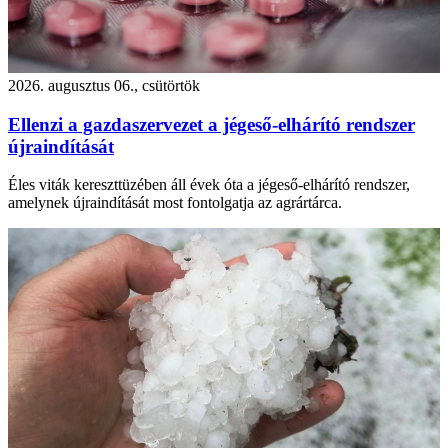
2026. augusztus 06., csütörtök
Ellenzi a gazdaszervezet a jégeső-elhárító rendszer
újraindítását
Éles viták kereszttüzében áll évek óta a jégeső-elhárító rendszer,
amelynek újraindítását most fontolgatja az agrártárca.