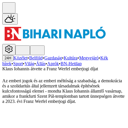
Közélet
•
Belföld
•
Gazdaság
•
Kultúra
•
Megyejáró
•
Kék
24H
hírek
•
Sport
•
Világ
•
Állás
•
Aprók
•
BN-Hetilap
Klaus Iohannis átvette a Franz Werfel emberjogi díjat
Az emberi jogok és az emberi méltóság a szabadság, a demokrácia
és a szolidaritás által jellemzett társadalmak építésének
kulcsfontosságú elemei - mondta Klaus Iohannis államfő vasárnap,
amikor a frankfurti Szent Pál-templomban tartott ünnepségen átvette
a 2023. évi Franz Werfel emberjogi díjat.