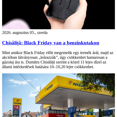
2026. augusztus 05., szerda
Chisăliță: Black Friday van a benzinkutakon
Mint amikor Black Friday előtt megemelik egy termék árát, majd az
akcióban látványosan „leárazzák”, úgy csökkenhet hamarosan a
gázolaj ára is. Dumitru Chisăliță szerint a közel 11 lejes dízel az
állami intézkedések hatására 10–10,20 lejre csökkenhet.