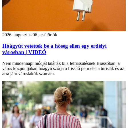
2026. augusztus 06., csütörtök
Hóágyút vetettek be a hőség ellen egy erdélyi
városban | VIDEÓ
Nem mindennapi módját találták ki a felfrissülésnek Brassóban: a
város központjában hóágyú szórja a frissítő permetet a turisták és az
arra járó városlakók számára.