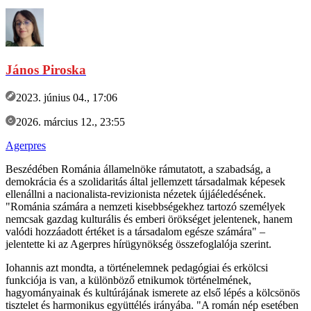
János Piroska
2023. június 04., 17:06
2026. március 12., 23:55
Agerpres
Beszédében Románia államelnöke rámutatott, a szabadság, a
demokrácia és a szolidaritás által jellemzett társadalmak képesek
ellenállni a nacionalista-revizionista nézetek újjáéledésének.
"Románia számára a nemzeti kisebbségekhez tartozó személyek
nemcsak gazdag kulturális és emberi örökséget jelentenek, hanem
valódi hozzáadott értéket is a társadalom egésze számára" –
jelentette ki az Agerpres hírügynökség összefoglalója szerint.
Iohannis azt mondta, a történelemnek pedagógiai és erkölcsi
funkciója is van, a különböző etnikumok történelmének,
hagyományainak és kultúrájának ismerete az első lépés a kölcsönös
tisztelet és harmonikus együttélés irányába. "A román nép esetében