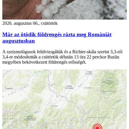
2026. augusztus 06., csütörtök
Már az ötödik földrengés rázta meg Romániát
augusztusban
A szeizmológusok felülvizsgálták és a Richter-skála szerint 3,3-ról
3,4-re módosították a csütörtök délután 13 óra 22 perckor Buzău
megyében bekövetkezett földrengés erősségét.