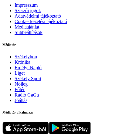
Impresszum
Szerzői jogok
Adatvédelmi tájékoztató
Cookie-kezelési tájékoztató
Médiaajánlat
Sütibeállítások
Médiatér
Székelyhon
Krónika
Erdélyi Napló
Liget
Székely Sport
Nőileg
Főtér
Rádió GaGa
Jóállás
Médiatér alkalmazás