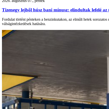
2026. augusztus 07., péntek
Tizenegy lejből húsz bani mínusz: elindultak lefelé 
Fordulat történt pénteken a benzinkutakon, az elmúlt hetek sorozatos 
válságintézkedések hatására.