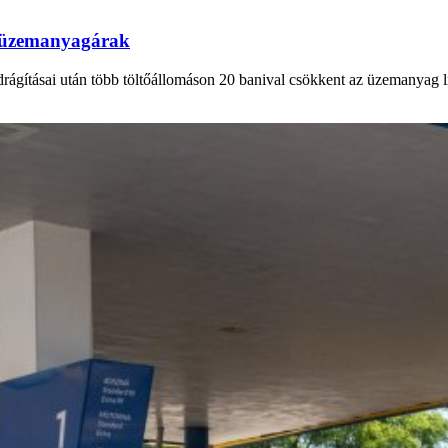
az üzemanyagárak
drágításai után több töltőállomáson 20 banival csökkent az üzemanyag lit