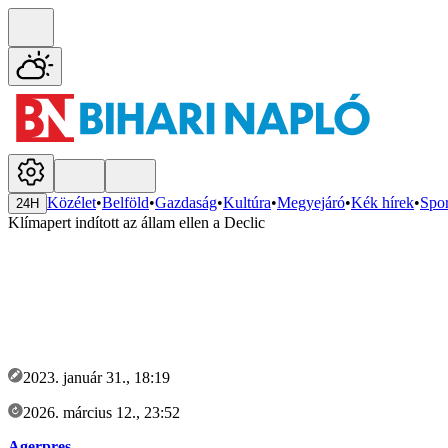
Közélet
•
Belföld
•
Gazdaság
•
Kultúra
•
Megyejáró
•
Kék hírek
•
Spor
24H
Klímapert indított az állam ellen a Declic
2023. január 31., 18:19
2026. március 12., 23:52
Agerpres