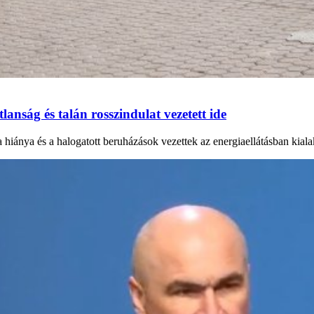
anság és talán rosszindulat vezetett ide
a hiánya és a halogatott beruházások vezettek az energiaellátásban kial