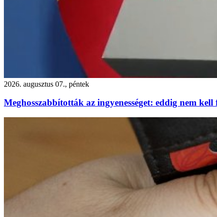
2026. augusztus 07., péntek
Meghosszabbították az ingyenességet: eddig nem kell f