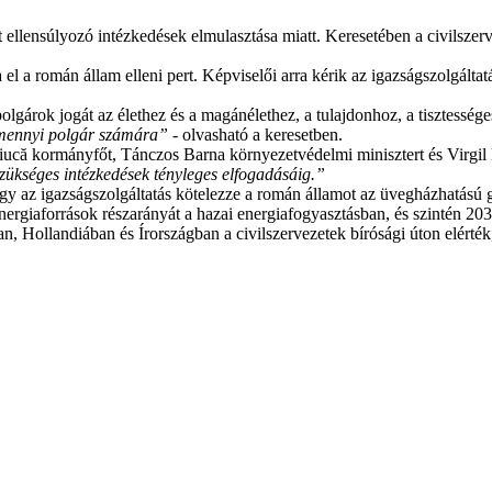
ellensúlyozó intézkedések elmulasztása miatt. Keresetében a civilszer
l a román állam elleni pert. Képviselői arra kérik az igazságszolgáltat
polgárok jogát az élethez és a magánélethez, a tulajdonhoz, a tisztessé
lamennyi polgár számára”
- olvasható a keresetben.
Ciucă kormányfőt, Tánczos Barna környezetvédelmi minisztert és Virgil
szükséges intézkedések tényleges elfogadásáig.”
 hogy az igazságszolgáltatás kötelezze a román államot az üvegházhatás
nergiaforrások részarányát a hazai energiafogyasztásban, és szintén 20
, Hollandiában és Írországban a civilszervezetek bírósági úton elérté