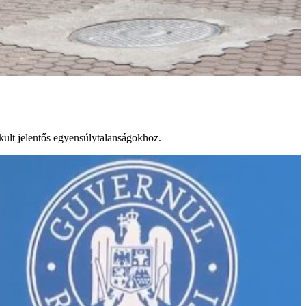
akult jelentős egyensúlytalanságokhoz.