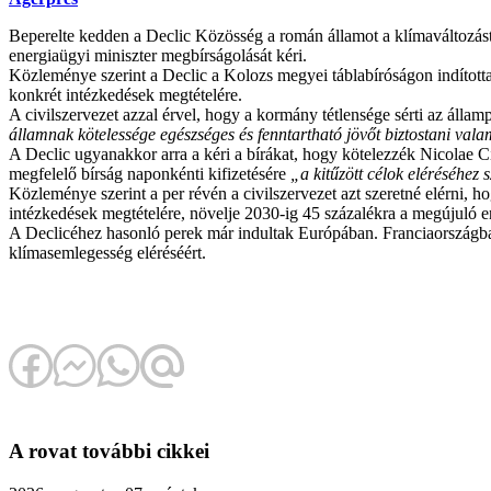
Beperelte kedden a Declic Közösség a román államot a klímaváltozást 
energiaügyi miniszter megbírságolását kéri.
Közleménye szerint a Declic a Kolozs megyei táblabíróságon indította e
konkrét intézkedések megtételére.
A civilszervezet azzal érvel, hogy a kormány tétlensége sérti az állam
államnak kötelessége egészséges és fenntartható jövőt biztostani va
A Declic ugyanakkor arra a kéri a bírákat, hogy kötelezzék Nicolae 
megfelelő bírság naponkénti kifizetésére
„a kitűzött célok eléréséhez 
Közleménye szerint a per révén a civilszervezet azt szeretné elérni,
intézkedések megtételére, növelje 2030-ig 45 százalékra a megújuló e
A Declicéhez hasonló perek már indultak Európában. Franciaországban
klímasemlegesség eléréséért.
A rovat további cikkei