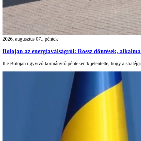
2026. augusztus 07., péntek
Bolojan az energiaválságról: Rossz döntések, alkalmatl
Ilie Bolojan ügyvivő kormányfő pénteken kijelentette, hogy a stratégi