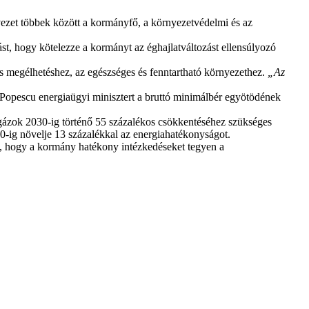
vezet többek között a kormányfő, a környezetvédelmi és az
ást, hogy kötelezze a kormányt az éghajlatváltozást ellensúlyozó
ges megélhetéshez, az egészséges és fenntartható környezethez.
„Az
 Popescu energiaügyi minisztert a bruttó minimálbér egyötödének
ú gázok 2030-ig történő 55 százalékos csökkentéséhez szükséges
30-ig növelje 13 százalékkal az energiahatékonyságot.
k, hogy a kormány hatékony intézkedéseket tegyen a