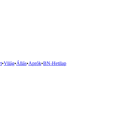
t
•
Világ
•
Állás
•
Aprók
•
BN-Hetilap