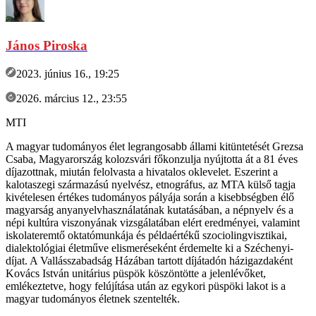
János Piroska
2023. június 16., 19:25
2026. március 12., 23:55
MTI
A magyar tudományos élet legrangosabb állami kitüntetését Grezsa
Csaba, Magyarország kolozsvári főkonzulja nyújtotta át a 81 éves
díjazottnak, miután felolvasta a hivatalos oklevelet. Eszerint a
kalotaszegi származású nyelvész, etnográfus, az MTA külső tagja
kivételesen értékes tudományos pályája során a kisebbségben élő
magyarság anyanyelvhasználatának kutatásában, a népnyelv és a
népi kultúra viszonyának vizsgálatában elért eredményei, valamint
iskolateremtő oktatómunkája és példaértékű szociolingvisztikai,
dialektológiai életműve elismeréseként érdemelte ki a Széchenyi-
díjat. A Vallásszabadság Házában tartott díjátadón házigazdaként
Kovács István unitárius püspök köszöntötte a jelenlévőket,
emlékeztetve, hogy felújítása után az egykori püspöki lakot is a
magyar tudományos életnek szentelték.