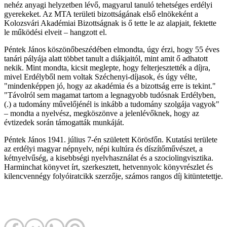
nehéz anyagi helyzetben lévő, magyarul tanuló tehetséges erdélyi
gyerekeket. Az MTA területi bizottságának első elnökeként a
Kolozsvári Akadémiai Bizottságnak is ő tette le az alapjait, fektette
le működési elveit – hangzott el.
Péntek János köszönőbeszédében elmondta, úgy érzi, hogy 55 éves
tanári pályája alatt többet tanult a diákjaitól, mint amit ő adhatott
nekik. Mint mondta, kicsit meglepte, hogy felterjesztették a díjra,
mivel Erdélyből nem voltak Széchenyi-díjasok, és úgy vélte,
"mindenképpen jó, hogy az akadémia és a bizottság erre is tekint."
"Távolról sem magamat tartom a legnagyobb tudósnak Erdélyben,
(.) a tudomány művelőjénél is inkább a tudomány szolgája vagyok"
– mondta a nyelvész, megköszönve a jelenlévőknek, hogy az
évtizedek során támogatták munkáját.
Péntek János 1941. július 7-én született Körösfőn. Kutatási területe
az erdélyi magyar népnyelv, népi kultúra és díszítőművészet, a
kétnyelvűség, a kisebbségi nyelvhasználat és a szociolingvisztika.
Harminchat könyvet írt, szerkesztett, hetvennyolc könyvrészlet és
kilencvennégy folyóiratcikk szerzője, számos rangos díj kitüntetettje.