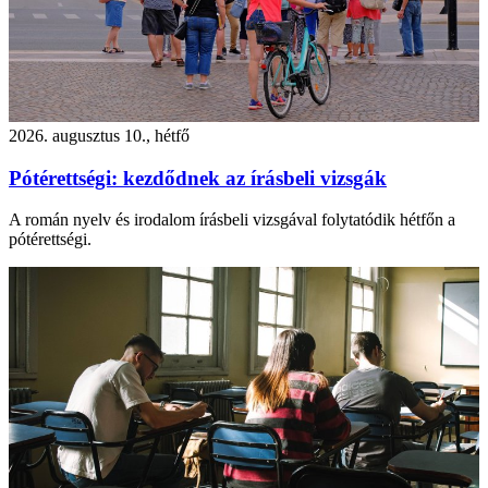
2026. augusztus 10., hétfő
Pótérettségi: kezdődnek az írásbeli vizsgák
A román nyelv és irodalom írásbeli vizsgával folytatódik hétfőn a
pótérettségi.