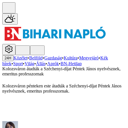
Közélet
•
Belföld
•
Gazdaság
•
Kultúra
•
Megyejáró
•
Kék
24H
hírek
•
Sport
•
Világ
•
Állás
•
Aprók
•
BN-Hetilap
Kolozsváron átadták a Széchenyi-díjat Péntek János nyelvésznek,
emeritus professzornak
Kolozsváron pénteken este átadták a Széchenyi-díjat Péntek János
nyelvésznek, emeritus professzornak.