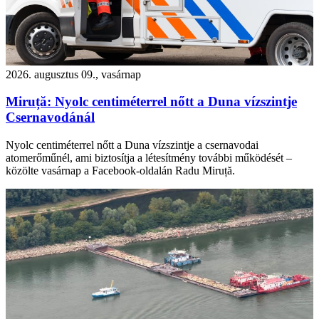
2026. augusztus 09., vasárnap
Miruță: Nyolc centiméterrel nőtt a Duna vízszintje
Csernavodánál
Nyolc centiméterrel nőtt a Duna vízszintje a csernavodai
atomerőműnél, ami biztosítja a létesítmény további működését –
közölte vasárnap a Facebook-oldalán Radu Miruță.