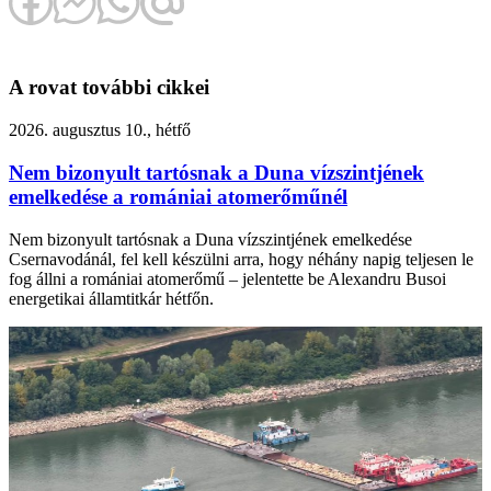
A rovat további cikkei
2026. augusztus 10., hétfő
Nem bizonyult tartósnak a Duna vízszintjének
emelkedése a romániai atomerőműnél
Nem bizonyult tartósnak a Duna vízszintjének emelkedése
Csernavodánál, fel kell készülni arra, hogy néhány napig teljesen le
fog állni a romániai atomerőmű – jelentette be Alexandru Busoi
energetikai államtitkár hétfőn.