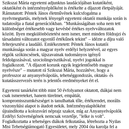
Szikszai Mária egyetemi adjunktus laudációjában kutatóként,
oktatóként és intézményépítőként is értékelte a díjazott életpályáját.
Rámutatott: Péntek János életművének kulcsfogalma a
nyelvmegtartás, melynek lényegét egyetemi oktatói munkája során is
tudatosítja a fiatal generációkban. "Munkásságában soha nem tett
különbséget értékesebb vagy kevésbé értékes nyelvváltozatok
között. Ilyen megkülönböztetést nem ismer, mert minden földrajzi és
társadalmi változatot egyenlő értékűnek tekint" – idézte a díjra való
felterjesztést a laudáló. Emlékeztetett: Péntek János kutatói
munkássága során a magyar nyelv erdélyi helyzetével, az egyes
régiók szókincsének, tájszavainak tudományos igényű
feldolgozásával, szociolingvisztikával, nyelvi jogokkal is
foglalkozott. "A díjazott korunk egyik legjelentősebb magyar
nyelvésze" – mutatott rá Szikszai Mária, hozzátéve, hogy a
professzor az anyanyelvápolás, tehetséggondozás, oktatás- és
kutatásszervezés terén is jelentős eredményeket ért el.
Egyetemi tanárként több mint 50 évfolyamot oktatott, diákjai nem
csak ismereteket, hanem türelmet, empátiát,
kompromisszumkészséget is tanulhattak tőle, értékrendet, morális
viszonyítási alapot is átadott nekik. Intézményalapítóként
újraindította a kolozsvári néprajz szakot, míg az Anyanyelvápolók
Erdélyi Szövetségének nemcsak vezetője, "lelke is volt".
Foglalkoztatta a tehetséges diákok felkutatása, létrehozta a Nyilas
Misi Tehetségtámogató Egyesületet, mely 2004 óta karolja fel a