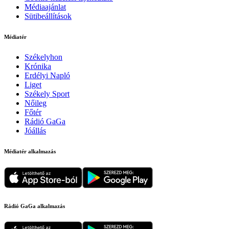
Médiaajánlat
Sütibeállítások
Médiatér
Székelyhon
Krónika
Erdélyi Napló
Liget
Székely Sport
Nőileg
Főtér
Rádió GaGa
Jóállás
Médiatér alkalmazás
Rádió GaGa alkalmazás