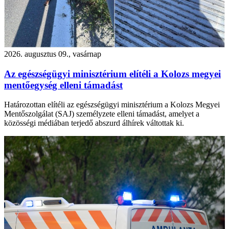
2026. augusztus 09., vasárnap
Az egészségügyi minisztérium elítéli a Kolozs megyei
mentőegység elleni támadást
Határozottan elítéli az egészségügyi minisztérium a Kolozs Megyei
Mentőszolgálat (SAJ) személyzete elleni támadást, amelyet a
közösségi médiában terjedő abszurd álhírek váltottak ki.