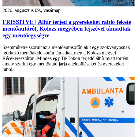
2026. augusztus 09., vasárnap
FRISSÍTVE | Álhír terjed a gyerekeket rabló fekete
mentőautóról, Kolozs megyében fejszével támadtak
egy mentőegységre
Szemműtétre szorult az a mentőautósofőr, akit egy szokványosnak
ígérkező mentőakció során támadtak meg a Kolozs megyei
Récekeresztúron. Mindez egy TikTokon terjedő álhír miatt történt,
amely szerint egy mentőautó járja a településeket és gyerekeket
rabol.