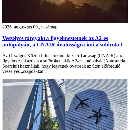
2026. augusztus 09., vasárnap
Veszélyes tárgyakra figyelmeztetnek az A2-es
autópályán, a CNAIR óvatosságra inti a sofőröket
Az Országos Közúti Infrastruktúra-kezelő Társaság (CNAIR) arra
figyelmezteti azokat a sofőröket, akik A2-es autópályát (Autostrada
Soarelui) használják, hogy legyenek óvatosak az úton előforduló
veszélyes „csapdákkal”.