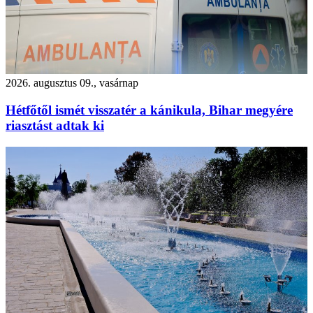
2026. augusztus 09., vasárnap
Hétfőtől ismét visszatér a kánikula, Bihar megyére
riasztást adtak ki