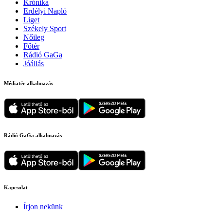
Krónika
Erdélyi Napló
Liget
Székely Sport
Nőileg
Főtér
Rádió GaGa
Jóállás
Médiatér alkalmazás
Rádió GaGa alkalmazás
Kapcsolat
Írjon nekünk