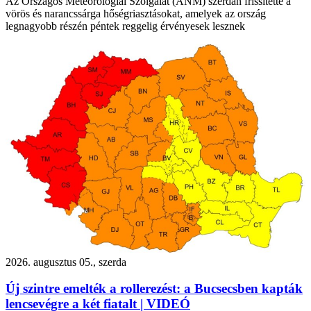
Az Országos Meteorológiai Szolgálat (ANM) szerdán frissítette a
vörös és narancssárga hőségriasztásokat, amelyek az ország
legnagyobb részén péntek reggelig érvényesek lesznek
2026. augusztus 05., szerda
Új szintre emelték a rollerezést: a Bucsecsben kapták
lencsevégre a két fiatalt | VIDEÓ