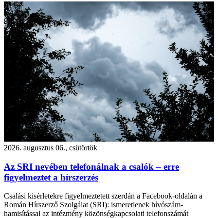
2026. augusztus 06., csütörtök
Az SRI nevében telefonálnak a csalók – erre
figyelmeztet a hírszerzés
Csalási kísérletekre figyelmeztetett szerdán a Facebook-oldalán a
Román Hírszerző Szolgálat (SRI): ismeretlenek hívószám-
hamisítással az intézmény közönségkapcsolati telefonszámát