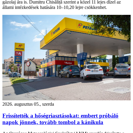
gázolaj ára is. Dumitru Chisăliță szerint a közel 11 lejes dízel az
állami intézkedések hatására 10–10,20 lejre csökkenhet.
2026. augusztus 05., szerda
Frissítették a hőségriasztásokat: embert próbáló
napok jönnek, tovább tombol a kánikula