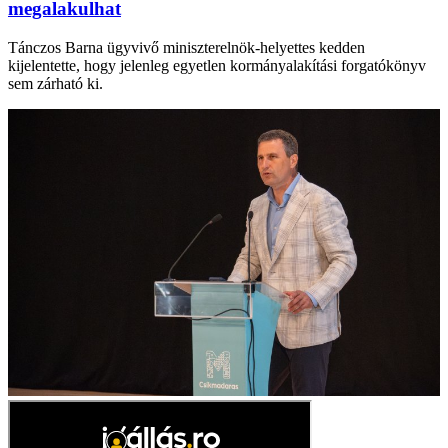
megalakulhat
Tánczos Barna ügyvivő miniszterelnök-helyettes kedden
kijelentette, hogy jelenleg egyetlen kormányalakítási forgatókönyv
sem zárható ki.