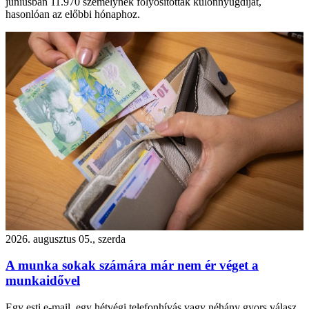
júniusban 11.970 személynek folyósítottak különnyugdíjat,
hasonlóan az előbbi hónaphoz.
2026. augusztus 05., szerda
A munka sokak számára már nem ér véget a
munkaidővel
Egy esti e-mail, egy hétvégi telefonhívás vagy néhány gyors válasz