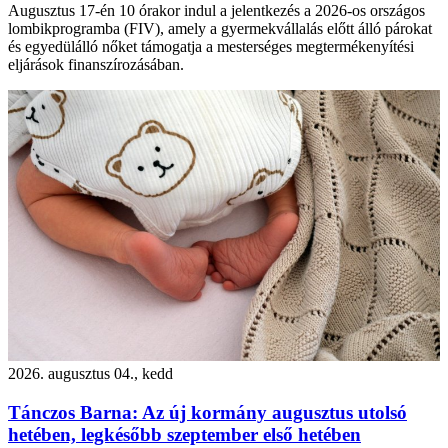
Augusztus 17-én 10 órakor indul a jelentkezés a 2026-os országos
lombikprogramba (FIV), amely a gyermekvállalás előtt álló párokat
és egyedülálló nőket támogatja a mesterséges megtermékenyítési
eljárások finanszírozásában.
2026. augusztus 04., kedd
Tánczos Barna: Az új kormány augusztus utolsó
hetében, legkésőbb szeptember első hetében