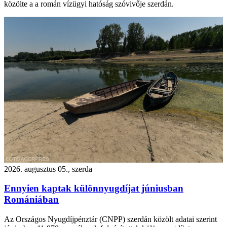
közölte a a román vízügyi hatóság szóvivője szerdán.
2026. augusztus 05., szerda
Ennyien kaptak különnyugdíjat júniusban
Romániában
Az Országos Nyugdíjpénztár (CNPP) szerdán közölt adatai szerint