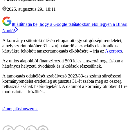
2025. augusztus 29., 18:11
Itt állíthatja be, hogy a Google-találatokban elöl legyen a Bihari
Napló!
A kormány csütörtöki ülésén elfogadott egy sürgősségi rendeletet,
amely szerint október 31. az új határidő a szociális elektronikus
kártyákra feltöltött tanszertámogatás elköltésére – írja az
Agerpres
.
Az uniós alapokból finanszírozott 500 lejes tanszertámogatásban a
hátrányos helyzetű óvodások és iskolások részesülnek.
A támogatás odaítélését szabályozó 2023/83-as számú sürgősségi
kormányrendelet eredetileg augusztus 31-ét szabta meg az összeg
felhasználásának határidejeként. A dátumot a kormány október 31-re
módosította – közölték.
támogatás
tanszerek