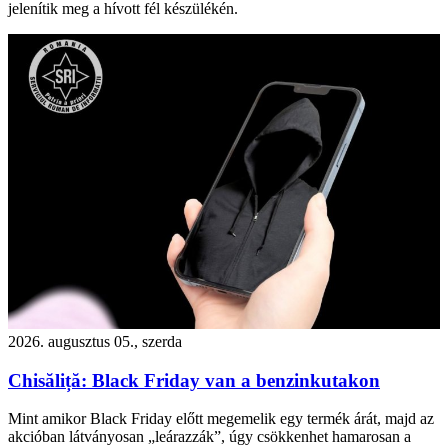
jelenítik meg a hívott fél készülékén.
2026. augusztus 05., szerda
Chisăliță: Black Friday van a benzinkutakon
Mint amikor Black Friday előtt megemelik egy termék árát, majd az
akcióban látványosan „leárazzák”, úgy csökkenhet hamarosan a