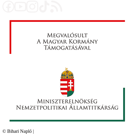
©
Bihari Napló
|