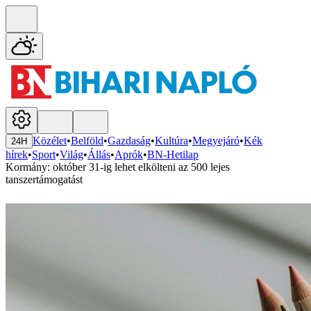
Közélet
•
Belföld
•
Gazdaság
•
Kultúra
•
Megyejáró
•
Kék
24H
hírek
•
Sport
•
Világ
•
Állás
•
Aprók
•
BN-Hetilap
Kormány: október 31-ig lehet elkölteni az 500 lejes
tanszertámogatást