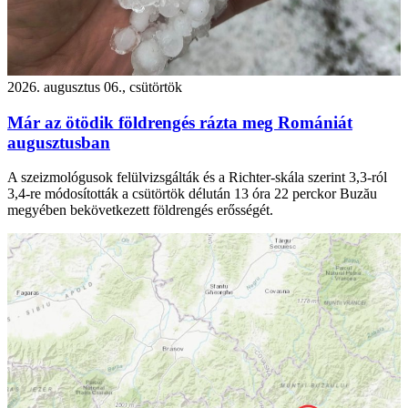
2026. augusztus 06., csütörtök
Már az ötödik földrengés rázta meg Romániát
augusztusban
A szeizmológusok felülvizsgálták és a Richter-skála szerint 3,3-ról
3,4-re módosították a csütörtök délután 13 óra 22 perckor Buzău
megyében bekövetkezett földrengés erősségét.