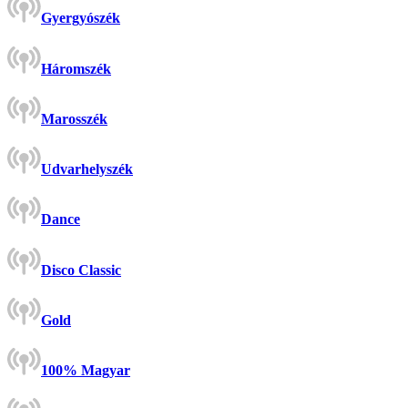
Gyergyószék
Háromszék
Marosszék
Udvarhelyszék
Dance
Disco Classic
Gold
100% Magyar