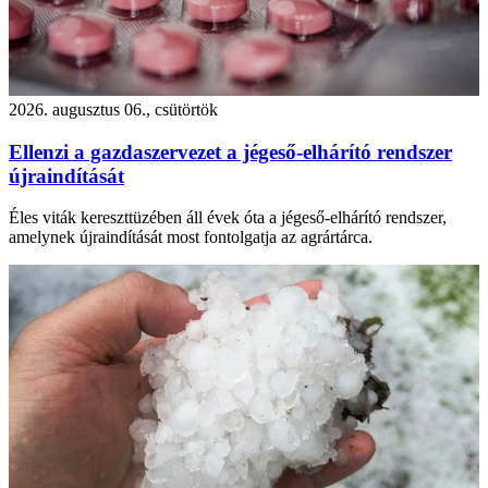
2026. augusztus 06., csütörtök
Ellenzi a gazdaszervezet a jégeső-elhárító rendszer
újraindítását
Éles viták kereszttüzében áll évek óta a jégeső-elhárító rendszer,
amelynek újraindítását most fontolgatja az agrártárca.