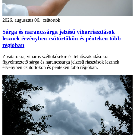
2026. augusztus 06., csütörtök
Sárga és narancssárga jelzésű viharriasztások
lesznek érvényben csütörtökön és pénteken több
régióban
Zivatarokra, viharos széllökésekre és felhőszakadásokra
figyelmeztető sárga és narancssárga jelzésű riasztások lesznek
érvényben csütörtökön és pénteken több régióban.