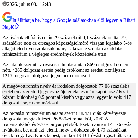
2026. július 08., 12:43
Itt állíthatja be, hogy a Google-találatokban elöl legyen a Bihari
Napló!
Az óvások elbírálása után 79 százalékról 0,1 százalékponttal 79,1
százalékra nőtt az országos képességfelmérő vizsgán legalább 5-ös
átlagot elért nyolcadikosok aránya - közölte szerdán az oktatási
minisztérium a végleges eredmények közzététele után.
Az adatok szerint az óvások elbírálása után 8696 dolgozat esetén
nőtt, 4265 dolgozat esetén pedig csökkent az eredeti osztályzat;
1215 megóvott dolgozat jegye nem módosult.
A megóvott román nyelv és irodalom dolgozatok 77,86 százaléka
esetében az eredeti jegy és az újraértékelés után kapott osztályzat
közötti különbség 0,5 pontnál kisebb vagy azzal egyenlő volt; 417
dolgozat jegye nem módosult.
Az oktatási minisztérium adatai szerint 48.471 diák kérvényezte
dolgozatai megtekintését: 26.889-et románból, 20.612-t
matematikából és 970-et anyanyelvből. Ezek nyomán 14.176 óvást
nyújtottak be, ami azt jelenti, hogy a dolgozatok 4,79 százalékát
óvták meg. Tavalyhoz képest, amikor 19.101 óvást regisztráltak (a