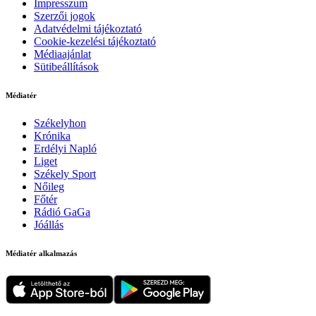
Impresszum
Szerzői jogok
Adatvédelmi tájékoztató
Cookie-kezelési tájékoztató
Médiaajánlat
Sütibeállítások
Médiatér
Székelyhon
Krónika
Erdélyi Napló
Liget
Székely Sport
Nőileg
Főtér
Rádió GaGa
Jóállás
Médiatér alkalmazás