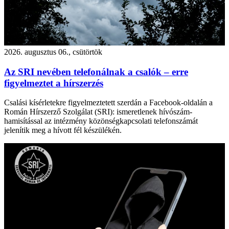
2026. augusztus 06., csütörtök
Az SRI nevében telefonálnak a csalók – erre
figyelmeztet a hírszerzés
Csalási kísérletekre figyelmeztetett szerdán a Facebook-oldalán a
Román Hírszerző Szolgálat (SRI): ismeretlenek hívószám-
hamisítással az intézmény közönségkapcsolati telefonszámát
jelenítik meg a hívott fél készülékén.