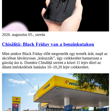
2026. augusztus 05., szerda
Chisăliță: Black Friday van a benzinkutakon
Mint amikor Black Friday előtt megemelik egy termék árát, majd az
akcióban látványosan „leárazzák”, úgy csökkenhet hamarosan a
gázolaj ára is. Dumitru Chisăliță szerint a közel 11 lejes dízel az
állami intézkedések hatására 10–10,20 lejre csökkenhet.