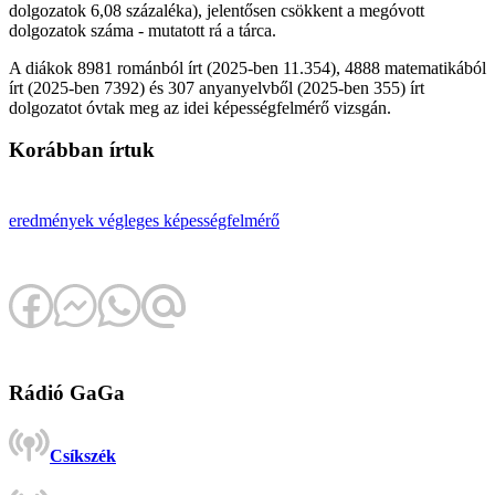
dolgozatok 6,08 százaléka), jelentősen csökkent a megóvott
dolgozatok száma - mutatott rá a tárca.
A diákok 8981 románból írt (2025-ben 11.354), 4888 matematikából
írt (2025-ben 7392) és 307 anyanyelvből (2025-ben 355) írt
dolgozatot óvtak meg az idei képességfelmérő vizsgán.
Korábban írtuk
eredmények
végleges
képességfelmérő
Rádió GaGa
Csíkszék