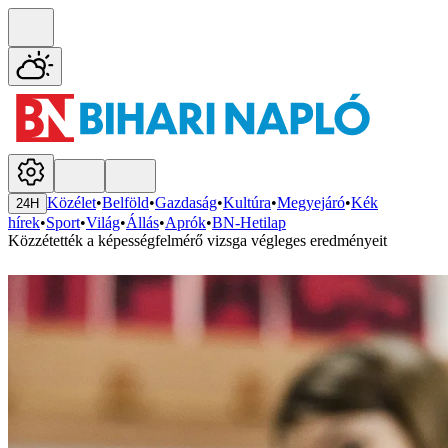
Közélet
•
Belföld
•
Gazdaság
•
Kultúra
•
Megyejáró
•
Kék
24H
hírek
•
Sport
•
Világ
•
Állás
•
Aprók
•
BN-Hetilap
Közzétették a képességfelmérő vizsga végleges eredményeit