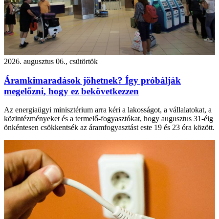
2026. augusztus 06., csütörtök
Áramkimaradások jöhetnek? Így próbálják
megelőzni, hogy ez bekövetkezzen
Az energiaügyi minisztérium arra kéri a lakosságot, a vállalatokat, a
közintézményeket és a termelő-fogyasztókat, hogy augusztus 31-éig
önkéntesen csökkentsék az áramfogyasztást este 19 és 23 óra között.