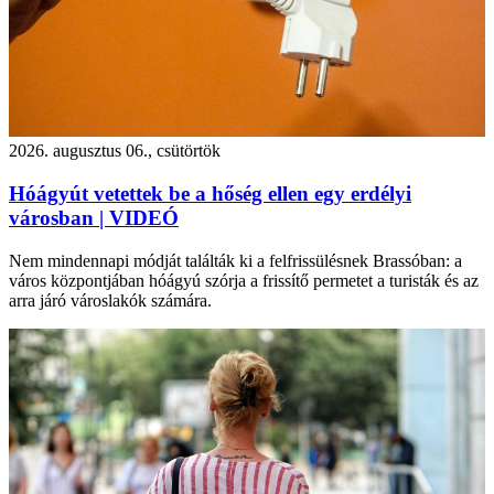
2026. augusztus 06., csütörtök
Hóágyút vetettek be a hőség ellen egy erdélyi
városban | VIDEÓ
Nem mindennapi módját találták ki a felfrissülésnek Brassóban: a
város központjában hóágyú szórja a frissítő permetet a turisták és az
arra járó városlakók számára.