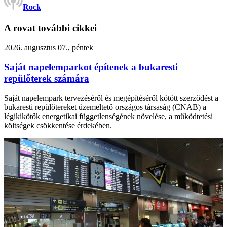
Rock
A rovat további cikkei
2026. augusztus 07., péntek
Saját napelemparkot építenek a bukaresti
repülőterek számára
Saját napelempark tervezéséről és megépítéséről kötött szerződést a
bukaresti repülőtereket üzemeltető országos társaság (CNAB) a
légikikötők energetikai függetlenségének növelése, a működtetési
költségek csökkentése érdekében.