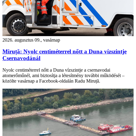
2026. augusztus 09., vasárnap
Miruță: Nyolc centiméterrel nőtt a Duna vízszintje
Csernavodánál
Nyolc centiméterrel nőtt a Duna vízszintje a csernavodai
atomerőműnél, ami biztosítja a létesítmény további működését –
közölte vasárnap a Facebook-oldalán Radu Miruță.