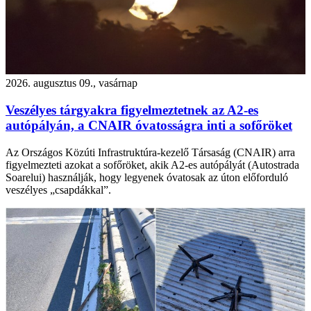
2026. augusztus 09., vasárnap
Veszélyes tárgyakra figyelmeztetnek az A2-es
autópályán, a CNAIR óvatosságra inti a sofőröket
Az Országos Közúti Infrastruktúra-kezelő Társaság (CNAIR) arra
figyelmezteti azokat a sofőröket, akik A2-es autópályát (Autostrada
Soarelui) használják, hogy legyenek óvatosak az úton előforduló
veszélyes „csapdákkal”.