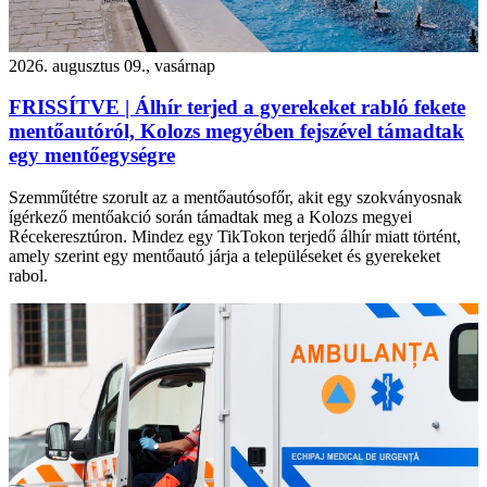
2026. augusztus 09., vasárnap
FRISSÍTVE | Álhír terjed a gyerekeket rabló fekete
mentőautóról, Kolozs megyében fejszével támadtak
egy mentőegységre
Szemműtétre szorult az a mentőautósofőr, akit egy szokványosnak
ígérkező mentőakció során támadtak meg a Kolozs megyei
Récekeresztúron. Mindez egy TikTokon terjedő álhír miatt történt,
amely szerint egy mentőautó járja a településeket és gyerekeket
rabol.