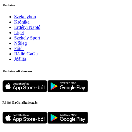
Médiatér
Székelyhon
Krónika
Erdélyi Napló
Liget
Székely Sport
Nőileg
Főtér
Rádió GaGa
Jóállás
Médiatér alkalmazás
Rádió GaGa alkalmazás