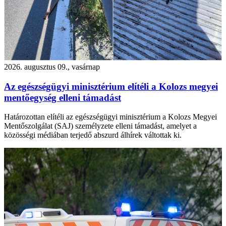
2026. augusztus 09., vasárnap
Az egészségügyi minisztérium elítéli a Kolozs megyei
mentőegység elleni támadást
Határozottan elítéli az egészségügyi minisztérium a Kolozs Megyei
Mentőszolgálat (SAJ) személyzete elleni támadást, amelyet a
közösségi médiában terjedő abszurd álhírek váltottak ki.