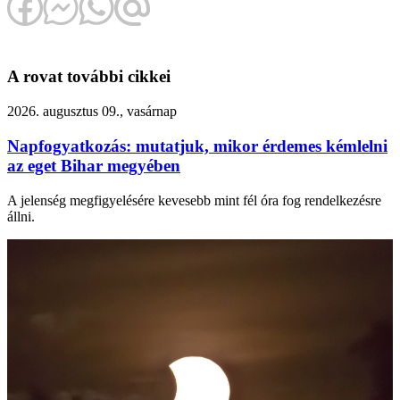
A rovat további cikkei
2026. augusztus 09., vasárnap
Napfogyatkozás: mutatjuk, mikor érdemes kémlelni
az eget Bihar megyében
A jelenség megfigyelésére kevesebb mint fél óra fog rendelkezésre
állni.