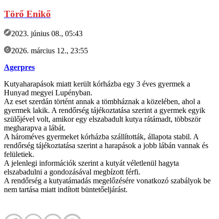
Törő Enikő
2023. június 08., 05:43
2026. március 12., 23:55
Agerpres
Kutyaharapások miatt került kórházba egy 3 éves gyermek a
Hunyad megyei Lupényban.
Az eset szerdán történt annak a tömbháznak a közelében, ahol a
gyermek lakik. A rendőrség tájékoztatása szerint a gyermek egyik
szülőjével volt, amikor egy elszabadult kutya rátámadt, többször
megharapva a lábát.
A hároméves gyermeket kórházba szállították, állapota stabil. A
rendőrség tájékoztatása szerint a harapások a jobb lábán vannak és
felületiek.
A jelenlegi információk szerint a kutyát véletlenül hagyta
elszabadulni a gondozásával megbízott férfi.
A rendőrség a kutyatámadás megelőzésére vonatkozó szabályok be
nem tartása miatt indított büntetőeljárást.