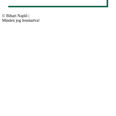
©
Bihari Napló
|
Minden jog fenntartva!