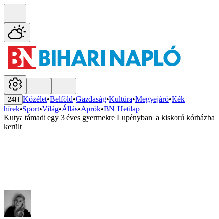
Közélet
•
Belföld
•
Gazdaság
•
Kultúra
•
Megyejáró
•
Kék
24H
hírek
•
Sport
•
Világ
•
Állás
•
Aprók
•
BN-Hetilap
Kutya támadt egy 3 éves gyermekre Lupényban; a kiskorú kórházba
került