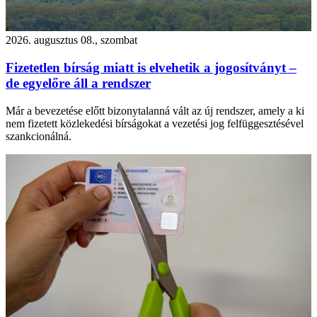
2026. augusztus 08., szombat
Fizetetlen bírság miatt is elvehetik a jogosítványt –
de egyelőre áll a rendszer
Már a bevezetése előtt bizonytalanná vált az új rendszer, amely a ki
nem fizetett közlekedési bírságokat a vezetési jog felfüggesztésével
szankcionálná.