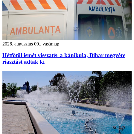
2026. augusztus 09., vasárnap
Hétfőtől ismét visszatér a kánikula, Bihar megyére
riasztást adtak ki