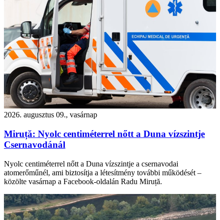
2026. augusztus 09., vasárnap
Miruță: Nyolc centiméterrel nőtt a Duna vízszintje
Csernavodánál
Nyolc centiméterrel nőtt a Duna vízszintje a csernavodai
atomerőműnél, ami biztosítja a létesítmény további működését –
közölte vasárnap a Facebook-oldalán Radu Miruță.