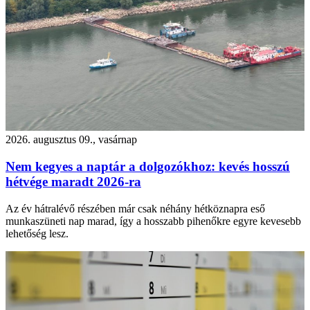
2026. augusztus 09., vasárnap
Nem kegyes a naptár a dolgozókhoz: kevés hosszú
hétvége maradt 2026-ra
Az év hátralévő részében már csak néhány hétköznapra eső
munkaszüneti nap marad, így a hosszabb pihenőkre egyre kevesebb
lehetőség lesz.