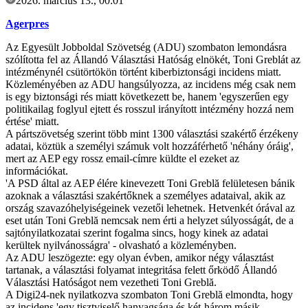
2026. március 13., 00:01
Agerpres
Az Egyesült Jobboldal Szövetség (ADU) szombaton lemondásra
szólította fel az Állandó Választási Hatóság elnökét, Toni Greblát az
intézménynél csütörtökön történt kiberbiztonsági incidens miatt.
Közleményében az ADU hangsúlyozza, az incidens még csak nem
is egy biztonsági rés miatt következett be, hanem 'egyszerűen egy
politikailag foglyul ejtett és rosszul irányított intézmény hozzá nem
értése' miatt.
A pártszövetség szerint több mint 1300 választási szakértő érzékeny
adatai, köztük a személyi számuk volt hozzáférhető 'néhány óráig',
mert az AEP egy rossz email-címre küldte el ezeket az
információkat.
'A PSD által az AEP élére kinevezett Toni Greblă felületesen bánik
azoknak a választási szakértőknek a személyes adataival, akik az
ország szavazóhelyiségeinek vezetői lehetnek. Hetvenkét órával az
eset után Toni Greblă nemcsak nem érti a helyzet súlyosságát, de a
sajtónyilatkozatai szerint fogalma sincs, hogy kinek az adatai
kerültek nyilvánosságra' - olvasható a közleményben.
Az ADU leszögezte: egy olyan évben, amikor négy választást
tartanak, a választási folyamat integritása felett őrködő Állandó
Választási Hatóságot nem vezetheti Toni Greblă.
A Digi24-nek nyilatkozva szombaton Toni Greblă elmondta, hogy
az incidens 'egy tisztviselő hanyagsága és két-három másik