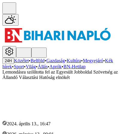
Közélet
•
Belföld
•
Gazdaság
•
Kultúra
•
Megyejáró
•
Kék
24H
hírek
•
Sport
•
Világ
•
Állás
•
Aprók
•
BN-Hetilap
Lemondásra szólította fel az Egyesült Jobboldal Szövetség az
Állandó Választási Hatóság elnökét
2024. április 13., 16:47