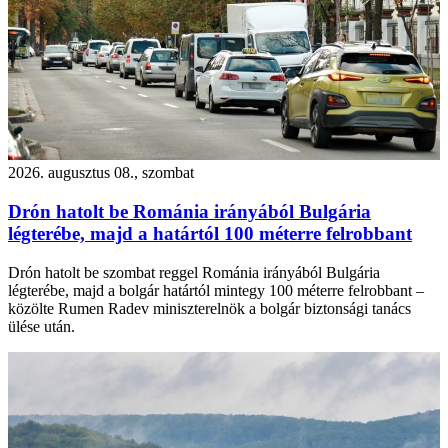
2026. augusztus 08., szombat
Drón hatolt be Románia irányából Bulgária
légterébe, majd a határtól 100 méterre felrobbant
Drón hatolt be szombat reggel Románia irányából Bulgária
légterébe, majd a bolgár határtól mintegy 100 méterre felrobbant –
közölte Rumen Radev miniszterelnök a bolgár biztonsági tanács
ülése után.