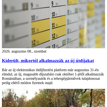
2026. augusztus 08., szombat
Kiderült, mikortól alkalmazzák az új útdíjakat
Bár az új elektronikus útdíjfizetési platform már augusztus 31-én
elindul, az új, magasabb díjszabást csak október 1-jétől alkalmazzák
Romániában, a személyautók és a tehergépjárművek tulajdonosai
pedig eltérő módon fizetnek majd.