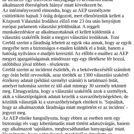
alkalmazott éberségének hiánya' miatt következett be.
Az intézményvezető elmondta, hogy az AEP személyzete
csütörtökön hajnali 3 óráig dolgozott, mert ellenőrizniük kellett a
Központi Választási Irodához előző este 23 óra után benyújtott
európai parlamenti választási jelöltlistákat. A reggeli
munkakezdéskor az alkalmazottaknak el kellett küldeniük a
választási szakértők listáit a megyei választási irodáknak. Toni
Greblă szerint a fáradtság lehetett az egyik oka annak, hogy az egyik
megyébe nem a biztonságos e-mailen küldték el a listát, hanem a
hatóság nyilvános e-mailjén keresztül. Az előbbi e-mailhez az AEP
megyei igazgatóságainak mindössze egy-egy illetékese fér hozzá,
utóbbihoz jóval többen - részletezte.
Greblă szerint az incidenst észlelték, és a bekövetkezésétől számított
egy órán belül orvosolták, azaz törölték az 1300 választási szakértő
érzékeny adatait (például személyi számát) is tartalmazó listát,
amelyet tudomása szerint ez idő alatt mintegy 30 személy tekintett
meg. Elmagyarázta, hogy a választási szakértők azok a személyek,
akik a választópolgárok adatait kezelik a szavazóhelyiségekben, de
közülük választják ki a szavazóhelyiségek elnökeit is. 'Sajnáljuk,
hogy az alkalmazottak fáradtsága miatt megtörtént ez az incidens' -
jegyezt meg.
Az AEP elnöke hangsúlyozta, hogy ebben az esetben nem egy
biztonsági rés vagy kibertámadás miatt történt adatszivárgás, hanem
egy alkalmazott 'sajnálatos, megbocsáthatatlan hanyagsága' miatt.