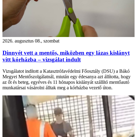
2026. augusztus 08., szombat
Dinnyét vett a mentős, miközben egy lázas kislányt
vitt kórházba – vizsgálat indult
Vizsgálatot indított a Katasztrófavédelmi Főosztály (DSU) a Bákó
Megyei Mentőszolgálatnál, miután egy édesanya azt állította, hogy
az őt és beteg, egyéves és 11 hónapos kislányát szállító mentőautó
munkatársai vásárolni álltak meg a kórházba vezető úton.