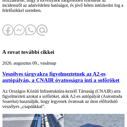
Hozzátetette, hogy a törvénynek megfelelően értesítette az
incidensről az adatvédelmi hatóságot, és jövő héten intézkedni fog a
felelősökkel szemben.
A rovat további cikkei
2026. augusztus 09., vasárnap
Veszélyes tárgyakra figyelmeztetnek az A2-es
autópályán, a CNAIR óvatosságra inti a sofőröket
Az Országos Közúti Infrastruktúra-kezelő Társaság (CNAIR) arra
figyelmezteti azokat a sofőröket, akik A2-es autópályát (Autostrada
Soarelui) használják, hogy legyenek óvatosak az úton előforduló
veszélyes „csapdákkal”.