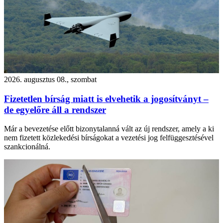
2026. augusztus 08., szombat
Fizetetlen bírság miatt is elvehetik a jogosítványt –
de egyelőre áll a rendszer
Már a bevezetése előtt bizonytalanná vált az új rendszer, amely a ki
nem fizetett közlekedési bírságokat a vezetési jog felfüggesztésével
szankcionálná.