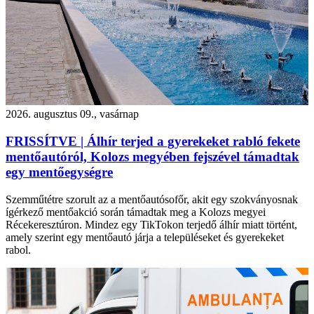
2026. augusztus 09., vasárnap
FRISSÍTVE | Álhír terjed a gyerekeket rabló fekete
mentőautóról, Kolozs megyében fejszével támadtak
egy mentőegységre
Szemműtétre szorult az a mentőautósofőr, akit egy szokványosnak
ígérkező mentőakció során támadtak meg a Kolozs megyei
Récekeresztúron. Mindez egy TikTokon terjedő álhír miatt történt,
amely szerint egy mentőautó járja a településeket és gyerekeket
rabol.