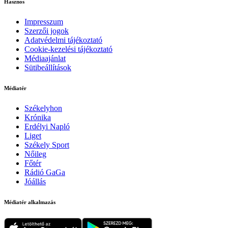
Hasznos
Impresszum
Szerzői jogok
Adatvédelmi tájékoztató
Cookie-kezelési tájékoztató
Médiaajánlat
Sütibeállítások
Médiatér
Székelyhon
Krónika
Erdélyi Napló
Liget
Székely Sport
Nőileg
Főtér
Rádió GaGa
Jóállás
Médiatér alkalmazás