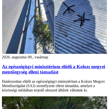
2026. augusztus 09., vasárnap
Az egészségügyi minisztérium elítéli a Kolozs megyei
mentőegység elleni támadást
Határozottan elítéli az egészségügyi minisztérium a Kolozs Megyei
Mentőszolgálat (SAJ) személyzete elleni támadást, amelyet a
közösségi médiában terjedő abszurd álhírek váltottak ki.