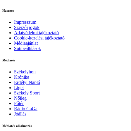
Hasznos
Impresszum
Szerzői jogok
Adatvédelmi tájékoztató
Cookie-kezelési tájékoztató
Médiaajánlat
Sütibeállítások
Médiatér
Székelyhon
Krónika
Erdélyi Napló
Liget
Székely Sport
Nőileg
Főtér
Rádió GaGa
Jóállás
Médiatér alkalmazás