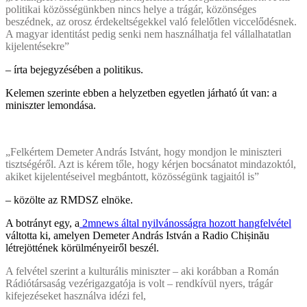
politikai közösségünkben nincs helye a trágár, közönséges
beszédnek, az orosz érdekeltségekkel való felelőtlen viccelődésnek.
A magyar identitást pedig senki nem használhatja fel vállalhatatlan
kijelentésekre”
– írta bejegyzésében a politikus.
Kelemen szerinte ebben a helyzetben egyetlen járható út van: a
miniszter lemondása.
„Felkértem Demeter András Istvánt, hogy mondjon le miniszteri
tisztségéről. Azt is kérem tőle, hogy kérjen bocsánatot mindazoktól,
akiket kijelentéseivel megbántott, közösségünk tagjaitól is”
– közölte az RMDSZ elnöke.
A botrányt egy, a
2mnews által nyilvánosságra hozott hangfelvétel
váltotta ki, amelyen Demeter András István a Radio Chișinău
létrejöttének körülményeiről beszél.
A felvétel szerint a kulturális miniszter – aki korábban a Román
Rádiótársaság vezérigazgatója is volt – rendkívül nyers, trágár
kifejezéseket használva idézi fel,