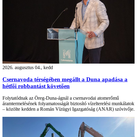
2026. augusztus 04., kedd
Csernavoda térségében megállt a Duna apadása a
hétfői robbantást követően
Folytatódnak az Öreg-Duna-ágnál a csernavodai atomerőmű
áramtermelésének folyamatosságát biztosító vízelterelési munkálatok
– közölte kedden a Román Vízügyi Igazgatóság (ANAR) szóvivője.