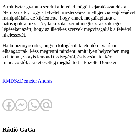
A miniszter gyanúja szerint a felvétel mögött lejárató szándék áll.
Nem zárta ki, hogy a felvételt mesterséges intelligencia segítségével
manipulálták, de kijelentette, hogy ennek megállapítását a
hatóságokra bízza. Nyilatkozata szerint megteszi a szükséges
lépéseket azért, hogy az illetékes szervek megvizsgálják a felvétel
hitelességét.
Ha bebizonyosodik, hogy a kifogásolt kijelentései valóban
elhangzottak, kész megtenni mindent, amit ilyen helyzetben meg
kell tenni, vagyis lemond tisztségéről, és bocsánatot kér
mindazoktól, akiket esetleg megbántott – közölte Demeter.
RMDSZ
Demeter András
Rádió GaGa