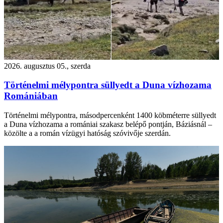
2026. augusztus 05., szerda
Történelmi mélypontra süllyedt a Duna vízhozama
Romániában
Történelmi mélypontra, másodpercenként 1400 köbméterre süllyedt
a Duna vízhozama a romániai szakasz belépő pontján, Báziásnál –
közölte a a román vízügyi hatóság szóvivője szerdán.