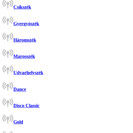
Csíkszék
Gyergyószék
Háromszék
Marosszék
Udvarhelyszék
Dance
Disco Classic
Gold