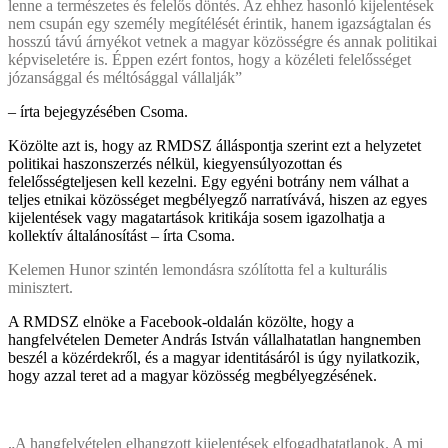
lenne a természetes és felelős döntés. Az ehhez hasonló kijelentések
nem csupán egy személy megítélését érintik, hanem igazságtalan és
hosszú távú árnyékot vetnek a magyar közösségre és annak politikai
képviseletére is. Éppen ezért fontos, hogy a közéleti felelősséget
józansággal és méltósággal vállalják”
– írta bejegyzésében Csoma.
Közölte azt is, hogy az RMDSZ álláspontja szerint ezt a helyzetet
politikai haszonszerzés nélkül, kiegyensúlyozottan és
felelősségteljesen kell kezelni. Egy egyéni botrány nem válhat a
teljes etnikai közösséget megbélyegző narratívává, hiszen az egyes
kijelentések vagy magatartások kritikája sosem igazolhatja a
kollektív általánosítást – írta Csoma.
Kelemen Hunor szintén lemondásra szólította fel a kulturális
minisztert.
A RMDSZ elnöke a Facebook-oldalán közölte, hogy a
hangfelvételen Demeter András István vállalhatatlan hangnemben
beszél a közérdekről, és a magyar identitásáról is úgy nyilatkozik,
hogy azzal teret ad a magyar közösség megbélyegzésének.
„A hangfelvételen elhangzott kijelentések elfogadhatatlanok. A mi