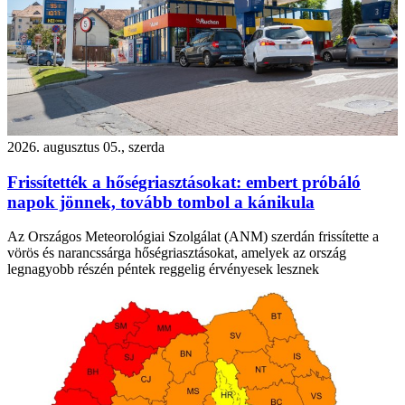
2026. augusztus 05., szerda
Frissítették a hőségriasztásokat: embert próbáló
napok jönnek, tovább tombol a kánikula
Az Országos Meteorológiai Szolgálat (ANM) szerdán frissítette a
vörös és narancssárga hőségriasztásokat, amelyek az ország
legnagyobb részén péntek reggelig érvényesek lesznek