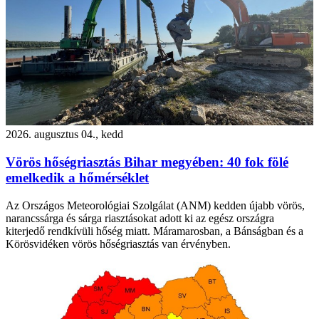
2026. augusztus 04., kedd
Vörös hőségriasztás Bihar megyében: 40 fok fölé
emelkedik a hőmérséklet
Az Országos Meteorológiai Szolgálat (ANM) kedden újabb vörös,
narancssárga és sárga riasztásokat adott ki az egész országra
kiterjedő rendkívüli hőség miatt. Máramarosban, a Bánságban és a
Körösvidéken vörös hőségriasztás van érvényben.