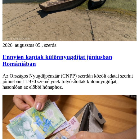
2026. augusztus 05., szerda
Ennyien kaptak különnyugdíjat júniusban
Romániában
Az Országos Nyugdíjpénztár (CNPP) szerdán közölt adatai szerint
júniusban 11.970 személynek folyósítottak különnyugdíjat,
hasonlóan az előbbi hónaphoz.