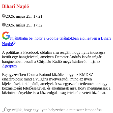
Bihari Napló
2026. május 25., 17:21
2026. május 25., 17:32
Itt állíthatja be, hogy a Google-találatokban elöl legyen a Bihari
Napló!
A politikus a Facebook-oldalán arra reagált, hogy nyilvánosságra
került egy hangfelvétel, amelyen Demeter András István trágár
hangnemben beszél a Chișinău Rádió megvásárlásról – írja az
Agerpres
.
Bejegyzésében Csoma Botond közölte, hogy az RMDSZ
elhatárolódik mind a vulgáris nyelvezettől, mind az ilyen
kijelentések tartalmától, amelyek összeegyeztethetetlennek tart egy
közméltóság felelősségével, és alkalmasak arra, hogy megingassák a
közintézményekbe és a közszolgálatiság értékeibe vetett bizalmat.
„Úgy véljük, hogy egy ilyen helyzetben a miniszter lemondása