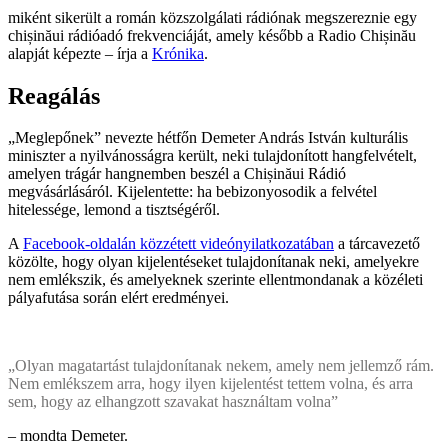
miként sikerült a román közszolgálati rádiónak megszereznie egy
chișinăui rádióadó frekvenciáját, amely később a Radio Chișinău
alapját képezte – írja a
Krónika
.
Reagálás
„Meglepőnek” nevezte hétfőn Demeter András István kulturális
miniszter a nyilvánosságra került, neki tulajdonított hangfelvételt,
amelyen trágár hangnemben beszél a Chișinăui Rádió
megvásárlásáról. Kijelentette: ha bebizonyosodik a felvétel
hitelessége, lemond a tisztségéről.
A
Facebook-oldalán közzétett videónyilatkozatában
a tárcavezető
közölte, hogy olyan kijelentéseket tulajdonítanak neki, amelyekre
nem emlékszik, és amelyeknek szerinte ellentmondanak a közéleti
pályafutása során elért eredményei.
„Olyan magatartást tulajdonítanak nekem, amely nem jellemző rám.
Nem emlékszem arra, hogy ilyen kijelentést tettem volna, és arra
sem, hogy az elhangzott szavakat használtam volna”
– mondta Demeter.