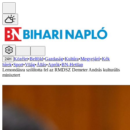
Közélet
•
Belföld
•
Gazdaság
•
Kultúra
•
Megyejáró
•
Kék
24H
hírek
•
Sport
•
Világ
•
Állás
•
Aprók
•
BN-Hetilap
Lemondásra szólította fel az RMDSZ Demeter András kulturális
minisztert