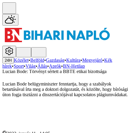
Közélet
•
Belföld
•
Gazdaság
•
Kultúra
•
Megyejáró
•
Kék
24H
hírek
•
Sport
•
Világ
•
Állás
•
Aprók
•
BN-Hetilap
Lucian Bode: Törvényt sértett a BBTE etikai bizottsága
Lucian Bode belügyminiszter fenntartja, hogy a szabályok
betartásával írta meg a doktori dolgozatát, és közölte, hogy bírósági
úton fogja tisztázni a disszertációjával kapcsolatos plágiumvádakat.