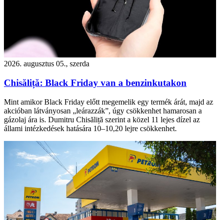
2026. augusztus 05., szerda
Chisăliță: Black Friday van a benzinkutakon
Mint amikor Black Friday előtt megemelik egy termék árát, majd az
akcióban látványosan „leárazzák”, úgy csökkenhet hamarosan a
gázolaj ára is. Dumitru Chisăliță szerint a közel 11 lejes dízel az
állami intézkedések hatására 10–10,20 lejre csökkenhet.