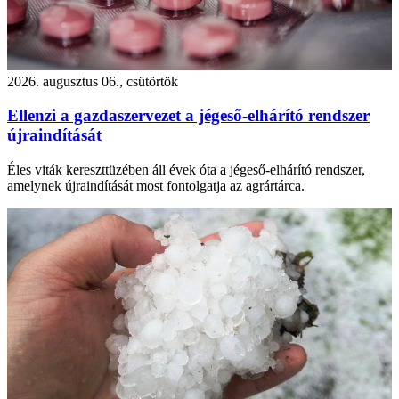
2026. augusztus 06., csütörtök
Ellenzi a gazdaszervezet a jégeső-elhárító rendszer
újraindítását
Éles viták kereszttüzében áll évek óta a jégeső-elhárító rendszer,
amelynek újraindítását most fontolgatja az agrártárca.