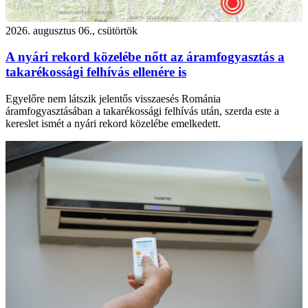
2026. augusztus 06., csütörtök
A nyári rekord közelébe nőtt az áramfogyasztás a
takarékossági felhívás ellenére is
Egyelőre nem látszik jelentős visszaesés Románia
áramfogyasztásában a takarékossági felhívás után, szerda este a
kereslet ismét a nyári rekord közelébe emelkedett.