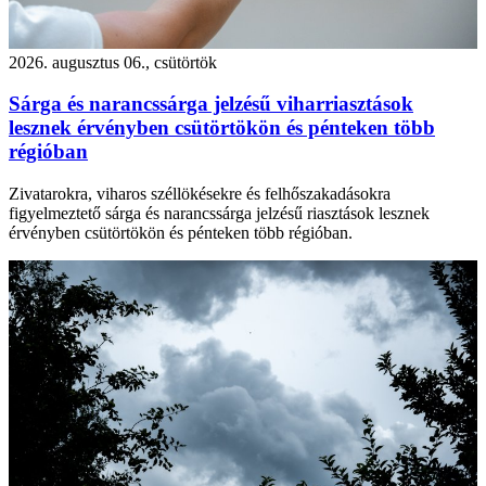
2026. augusztus 06., csütörtök
Sárga és narancssárga jelzésű viharriasztások
lesznek érvényben csütörtökön és pénteken több
régióban
Zivatarokra, viharos széllökésekre és felhőszakadásokra
figyelmeztető sárga és narancssárga jelzésű riasztások lesznek
érvényben csütörtökön és pénteken több régióban.