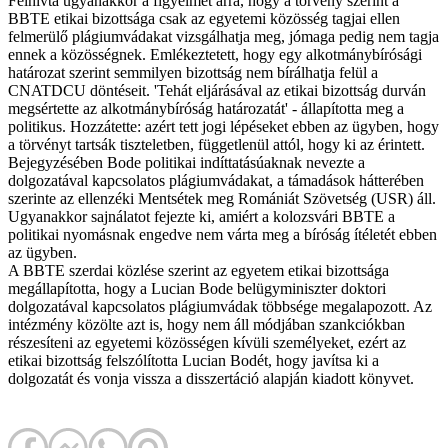
Felhívta ugyanakkor a figyelmet arra, hogy a törvény szerint a
BBTE etikai bizottsága csak az egyetemi közösség tagjai ellen
felmerülő plágiumvádakat vizsgálhatja meg, jómaga pedig nem tagja
ennek a közösségnek. Emlékeztetett, hogy egy alkotmánybírósági
határozat szerint semmilyen bizottság nem bírálhatja felül a
CNATDCU döntéseit. 'Tehát eljárásával az etikai bizottság durván
megsértette az alkotmánybíróság határozatát' - állapította meg a
politikus. Hozzátette: azért tett jogi lépéseket ebben az ügyben, hogy
a törvényt tartsák tiszteletben, függetlenül attól, hogy ki az érintett.
Bejegyzésében Bode politikai indíttatásúaknak nevezte a
dolgozatával kapcsolatos plágiumvádakat, a támadások hátterében
szerinte az ellenzéki Mentsétek meg Romániát Szövetség (USR) áll.
Ugyanakkor sajnálatot fejezte ki, amiért a kolozsvári BBTE a
politikai nyomásnak engedve nem várta meg a bíróság ítéletét ebben
az ügyben.
A BBTE szerdai közlése szerint az egyetem etikai bizottsága
megállapította, hogy a Lucian Bode belügyminiszter doktori
dolgozatával kapcsolatos plágiumvádak többsége megalapozott. Az
intézmény közölte azt is, hogy nem áll módjában szankciókban
részesíteni az egyetemi közösségen kívüli személyeket, ezért az
etikai bizottság felszólította Lucian Bodét, hogy javítsa ki a
dolgozatát és vonja vissza a disszertáció alapján kiadott könyvet.