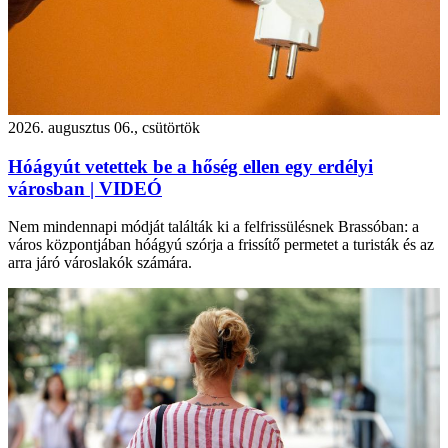
2026. augusztus 06., csütörtök
Hóágyút vetettek be a hőség ellen egy erdélyi
városban | VIDEÓ
Nem mindennapi módját találták ki a felfrissülésnek Brassóban: a
város központjában hóágyú szórja a frissítő permetet a turisták és az
arra járó városlakók számára.