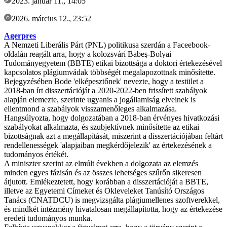
2023. január 11., 14:05
2026. március 12., 23:52
Agerpres
A Nemzeti Liberális Párt (PNL) politikusa szerdán a Faceebook-
oldalán reagált arra, hogy a kolozsvári Babeş-Bolyai
Tudományegyetem (BBTE) etikai bizottsága a doktori értekezésével
kapcsolatos plágiumvádak többségét megalapozottnak minősítette.
Bejegyzésében Bode 'elképesztőnek' nevezte, hogy a testület a
2018-ban írt disszertációját a 2020-2022-ben frissített szabályok
alapján elemezte, szerinte ugyanis a jogállamiság elveinek is
ellentmond a szabályok visszamenőleges alkalmazása.
Hangsúlyozta, hogy dolgozatában a 2018-ban érvényes hivatkozási
szabályokat alkalmazta, és szubjektívnek minősítette az etikai
bizottságnak azt a megállapítását, miszerint a disszertációjában feltárt
rendellenességek 'alapjaiban megkérdőjelezik' az értekezésének a
tudományos értékét.
A miniszter szerint az elmúlt években a dolgozata az elemzés
minden egyes fázisán és az összes lehetséges szűrőn sikeresen
átjutott. Emlékeztetett, hogy korábban a disszertációját a BBTE,
illetve az Egyetemi Címeket és Okleveleket Tanúsító Országos
Tanács (CNATDCU) is megvizsgálta plágiumellenes szoftverekkel,
és mindkét intézmény hivatalosan megállapította, hogy az értekezése
eredeti tudományos munka.