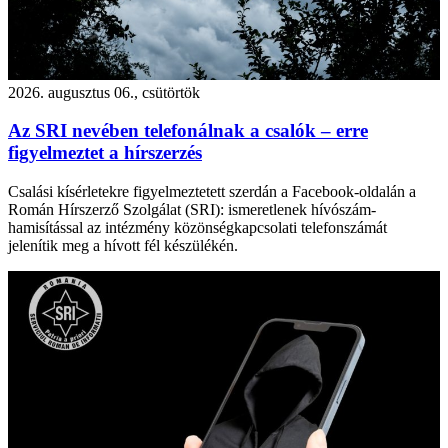
2026. augusztus 06., csütörtök
Az SRI nevében telefonálnak a csalók – erre
figyelmeztet a hírszerzés
Csalási kísérletekre figyelmeztetett szerdán a Facebook-oldalán a
Román Hírszerző Szolgálat (SRI): ismeretlenek hívószám-
hamisítással az intézmény közönségkapcsolati telefonszámát
jelenítik meg a hívott fél készülékén.