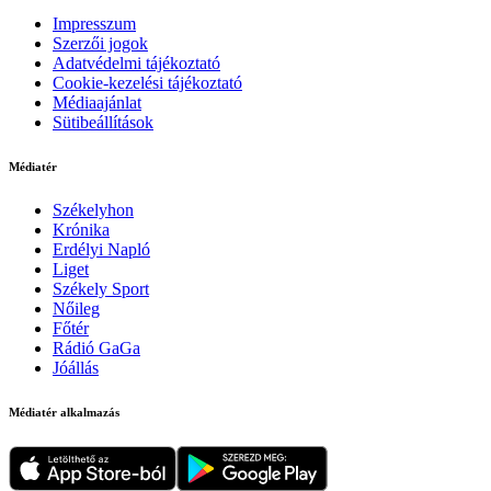
Impresszum
Szerzői jogok
Adatvédelmi tájékoztató
Cookie-kezelési tájékoztató
Médiaajánlat
Sütibeállítások
Médiatér
Székelyhon
Krónika
Erdélyi Napló
Liget
Székely Sport
Nőileg
Főtér
Rádió GaGa
Jóállás
Médiatér alkalmazás