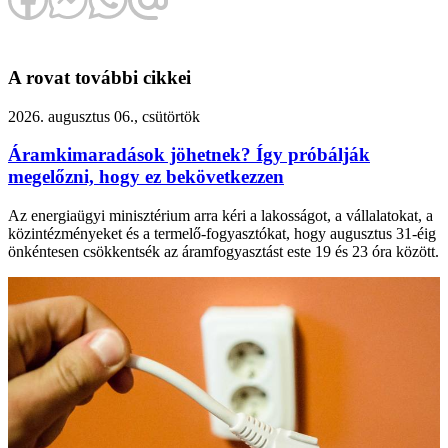
A rovat további cikkei
2026. augusztus 06., csütörtök
Áramkimaradások jöhetnek? Így próbálják
megelőzni, hogy ez bekövetkezzen
Az energiaügyi minisztérium arra kéri a lakosságot, a vállalatokat, a
közintézményeket és a termelő-fogyasztókat, hogy augusztus 31-éig
önkéntesen csökkentsék az áramfogyasztást este 19 és 23 óra között.