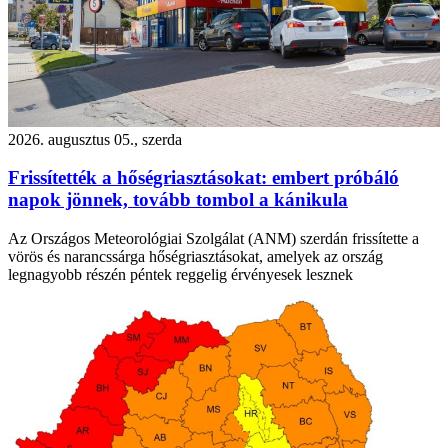
2026. augusztus 05., szerda
Frissítették a hőségriasztásokat: embert próbáló
napok jönnek, tovább tombol a kánikula
Az Országos Meteorológiai Szolgálat (ANM) szerdán frissítette a
vörös és narancssárga hőségriasztásokat, amelyek az ország
legnagyobb részén péntek reggelig érvényesek lesznek