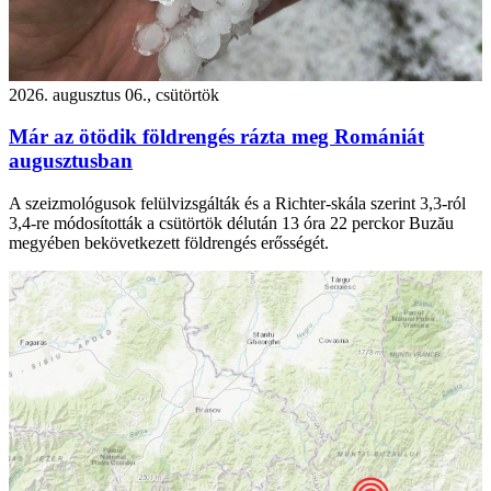
2026. augusztus 06., csütörtök
Már az ötödik földrengés rázta meg Romániát
augusztusban
A szeizmológusok felülvizsgálták és a Richter-skála szerint 3,3-ról
3,4-re módosították a csütörtök délután 13 óra 22 perckor Buzău
megyében bekövetkezett földrengés erősségét.