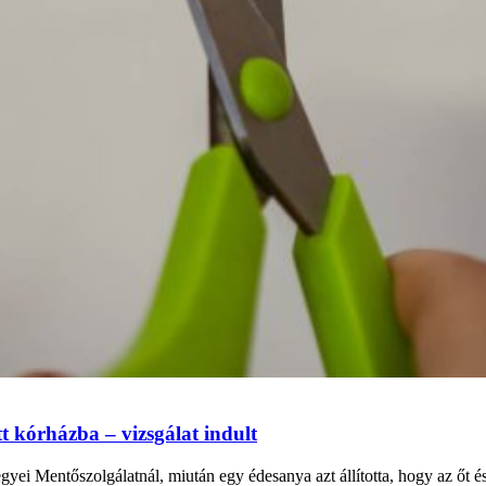
tt kórházba – vizsgálat indult
yei Mentőszolgálatnál, miután egy édesanya azt állította, hogy az őt és