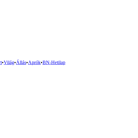
t
•
Világ
•
Állás
•
Aprók
•
BN-Hetilap