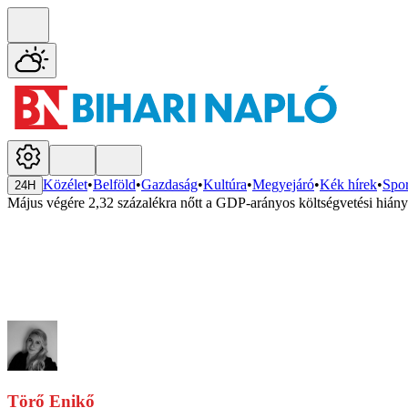
Közélet
•
Belföld
•
Gazdaság
•
Kultúra
•
Megyejáró
•
Kék hírek
•
Spor
24H
Május végére 2,32 százalékra nőtt a GDP-arányos költségvetési hiány
Törő Enikő