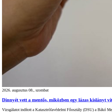
2026. augusztus 08., szombat
Dinnyét vett a mentős, miközben egy lázas kislányt vi
Vizsgálatot indított a Katasztrófavédelmi Főosztály (DSU) a Bákó Meg