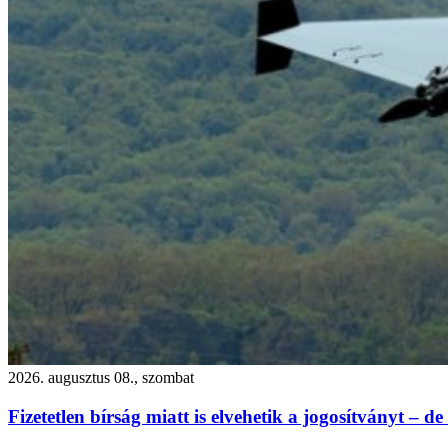
2026. augusztus 08., szombat
Fizetetlen bírság miatt is elvehetik a jogosítványt – de