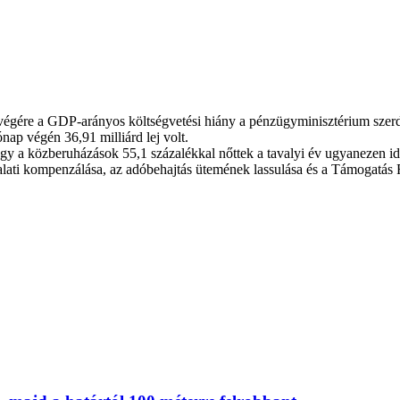
 végére a GDP-arányos költségvetési hiány a pénzügyminisztérium szerdá
nap végén 36,91 milliárd lej volt.
gy a közberuházások 55,1 százalékkal nőttek a tavalyi év ugyanezen idő
állalati kompenzálása, az adóbehajtás ütemének lassulása és a Támoga