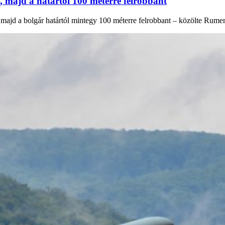
, majd a határtól 100 méterre felrobbant
majd a bolgár határtól mintegy 100 méterre felrobbant – közölte Rumen