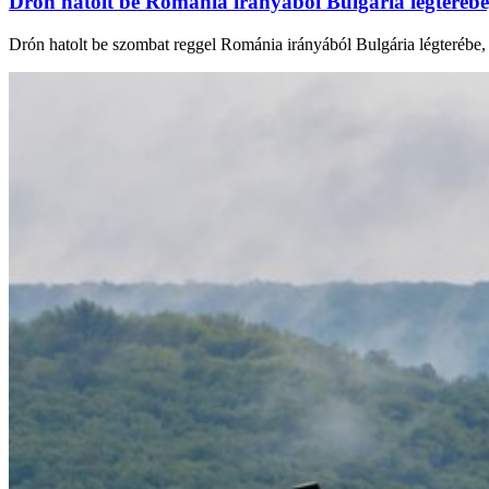
Drón hatolt be Románia irányából Bulgária légterébe
Drón hatolt be szombat reggel Románia irányából Bulgária légterébe, 