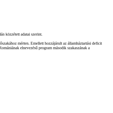
n közzétett adatai szerint.
szakához mérten. Emellett hozzájárult az államháztartási deficit
tás Romániának elnevezésű program második szakaszának a