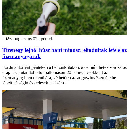
2026. augusztus 07., péntek
Tizenegy lejből húsz bani mínusz: elindultak lefelé az
üzemanyagárak
Fordulat történt pénteken a benzinkutakon, az elmúlt hetek sorozatos
drágításai után több töltőállomáson 20 banival csökkent az
üzemanyag literenkénti ára, vélhetően az augusztus 7-én életbe
lépett válságintézkedések hatására.