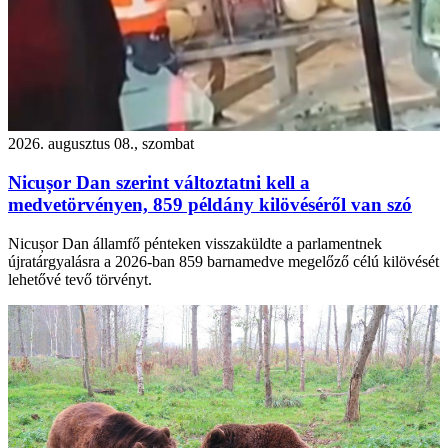
2026. augusztus 08., szombat
Nicușor Dan szerint változtatni kell a
medvetörvényen, 859 példány kilövéséről van szó
Nicușor Dan államfő pénteken visszaküldte a parlamentnek
újratárgyalásra a 2026-ban 859 barnamedve megelőző célú kilövését
lehetővé tevő törvényt.