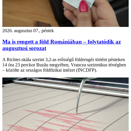
2026. augusztus 07., péntek
Ma is rengett a föld Romániában – folytatódik az
augusztusi sorozat
A Richter-skála szerint 3,2-as erősségű földrengés történt pénteken
14 óra 23 perckor Buzău megyében, Vrancea szeizmikus térségben
– közölte az országos földfizikai intézet (INCDFP).