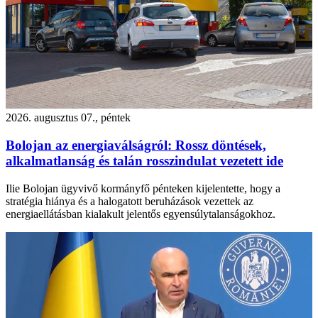
2026. augusztus 07., péntek
Bolojan az energiaválságról: Rossz döntések,
alkalmatlanság és talán rosszindulat vezetett ide
Ilie Bolojan ügyvivő kormányfő pénteken kijelentette, hogy a
stratégia hiánya és a halogatott beruházások vezettek az
energiaellátásban kialakult jelentős egyensúlytalanságokhoz.