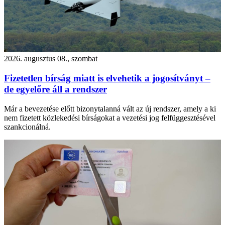
2026. augusztus 08., szombat
Fizetetlen bírság miatt is elvehetik a jogosítványt –
de egyelőre áll a rendszer
Már a bevezetése előtt bizonytalanná vált az új rendszer, amely a ki
nem fizetett közlekedési bírságokat a vezetési jog felfüggesztésével
szankcionálná.