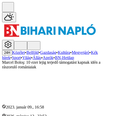
Közélet
•
Belföld
•
Gazdaság
•
Kultúra
•
Megyejáró
•
Kék
24H
hírek
•
Sport
•
Világ
•
Állás
•
Aprók
•
BN-Hetilap
Marcel Boloş: 10 ezer lejig terjedő támogatást kapnak idén a
rászoruló romániaiak
2023. január 09., 16:58