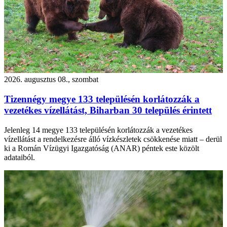
2026. augusztus 08., szombat
Tizennégy megye 133 településén korlátozzák a
vezetékes vízellátást, Biharban 30 település érintett
Jelenleg 14 megye 133 településén korlátozzák a vezetékes
vízellátást a rendelkezésre álló vízkészletek csökkenése miatt – derül
ki a Román Vízügyi Igazgatóság (ANAR) péntek este közölt
adataiból.