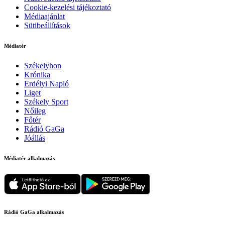
Cookie-kezelési tájékoztató
Médiaajánlat
Sütibeállítások
Médiatér
Székelyhon
Krónika
Erdélyi Napló
Liget
Székely Sport
Nőileg
Főtér
Rádió GaGa
Jóállás
Médiatér alkalmazás
Rádió GaGa alkalmazás