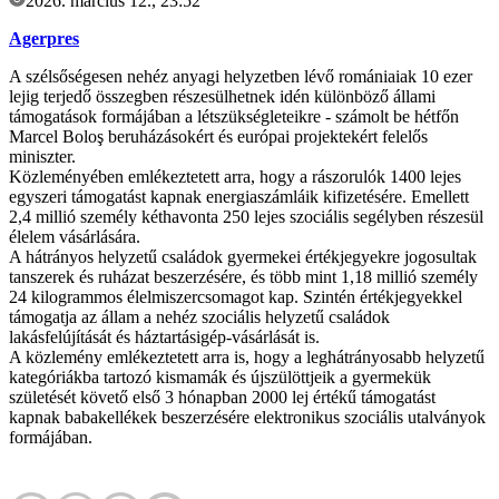
2026. március 12., 23:52
Agerpres
A szélsőségesen nehéz anyagi helyzetben lévő romániaiak 10 ezer
lejig terjedő összegben részesülhetnek idén különböző állami
támogatások formájában a létszükségleteikre - számolt be hétfőn
Marcel Boloş beruházásokért és európai projektekért felelős
miniszter.
Közleményében emlékeztetett arra, hogy a rászorulók 1400 lejes
egyszeri támogatást kapnak energiaszámláik kifizetésére. Emellett
2,4 millió személy kéthavonta 250 lejes szociális segélyben részesül
élelem vásárlására.
A hátrányos helyzetű családok gyermekei értékjegyekre jogosultak
tanszerek és ruházat beszerzésére, és több mint 1,18 millió személy
24 kilogrammos élelmiszercsomagot kap. Szintén értékjegyekkel
támogatja az állam a nehéz szociális helyzetű családok
lakásfelújítását és háztartásigép-vásárlását is.
A közlemény emlékeztetett arra is, hogy a leghátrányosabb helyzetű
kategóriákba tartozó kismamák és újszülöttjeik a gyermekük
születését követő első 3 hónapban 2000 lej értékű támogatást
kapnak babakellékek beszerzésére elektronikus szociális utalványok
formájában.