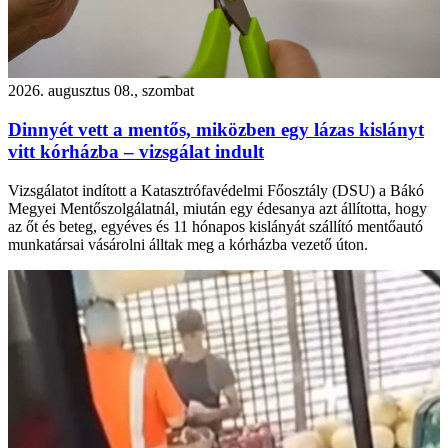
2026. augusztus 08., szombat
Dinnyét vett a mentős, miközben egy lázas kislányt
vitt kórházba – vizsgálat indult
Vizsgálatot indított a Katasztrófavédelmi Főosztály (DSU) a Bákó
Megyei Mentőszolgálatnál, miután egy édesanya azt állította, hogy
az őt és beteg, egyéves és 11 hónapos kislányát szállító mentőautó
munkatársai vásárolni álltak meg a kórházba vezető úton.