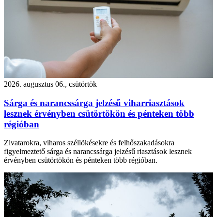
2026. augusztus 06., csütörtök
Sárga és narancssárga jelzésű viharriasztások
lesznek érvényben csütörtökön és pénteken több
régióban
Zivatarokra, viharos széllökésekre és felhőszakadásokra
figyelmeztető sárga és narancssárga jelzésű riasztások lesznek
érvényben csütörtökön és pénteken több régióban.