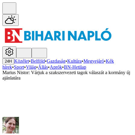
Közélet
•
Belföld
•
Gazdaság
•
Kultúra
•
Megyejáró
•
Kék
24H
hírek
•
Sport
•
Világ
•
Állás
•
Aprók
•
BN-Hetilap
Marius Nistor: Várjuk a szakszervezeti tagok válaszát a kormány új
ajánlatára