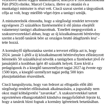
Párt (PSD) elnöke, Marcel Ciolacu, illetve az oktatási és a
munkaügyi miniszter is részt vett. Ciucă szavai szerint a tárgyalások
célja az volt, hogy mielőbb véget érjen a tanügyi sztrájk.
A miniszterelnök elmondta, hogy a sürgősségi rendelet tervezete
egységesen 25 százalékos fizetésemelést ír elő június elsejétől
valamennyi tanügyi alkalmazottnak. 'Emellett megegyeztünk a
szakszervezetekkel abban, hogy az új közalkalmazotti bértörvény
szerint a kezdő tanárok bére az országos bruttó átlagfizetés lesz' -
tette hozzá.
A kormányfő tájékoztatása szerint a tervezet előírja azt is, hogy
2024. január 1-jétől a új közalkalmazotti bértörvényben előirányzott
béremelés 50 százalékával növelik a tanügyben a fizetéseket jövő év
januárjától a korábban ígért 40 százalék helyett. Ezen kívül a
pedagógusok és a kisegítő tanszemélyzet tagjai 2027-ig évente egy
1500 lejes, a kisegítő személyzet tagjai pedig 500 lejes
pluszjuttatásban részesülnek.
Ciucă hangsúlyozta, hogy van fedezet az elfogadás előtt álló
sürgősségi rendelet előírásainak alkalmazására, a jogszabály nem
okoz majd költségvetési "zavarokat". A szakszervetekkel tartott
egyeztetésen elhangzottakból kiindulva meggyőződését fejezte ki,
hogy a tanárok bízni fognak a kormány ígéreteinek betartásában.