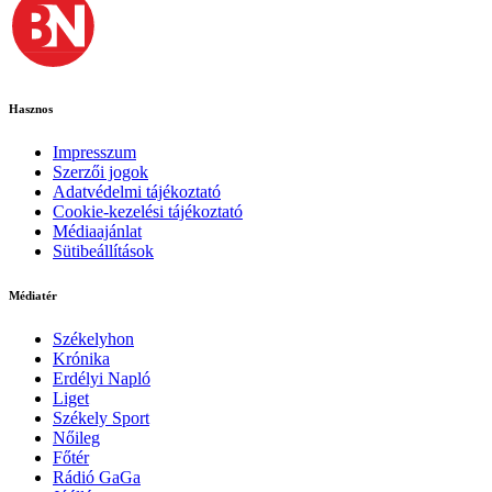
Hasznos
Impresszum
Szerzői jogok
Adatvédelmi tájékoztató
Cookie-kezelési tájékoztató
Médiaajánlat
Sütibeállítások
Médiatér
Székelyhon
Krónika
Erdélyi Napló
Liget
Székely Sport
Nőileg
Főtér
Rádió GaGa