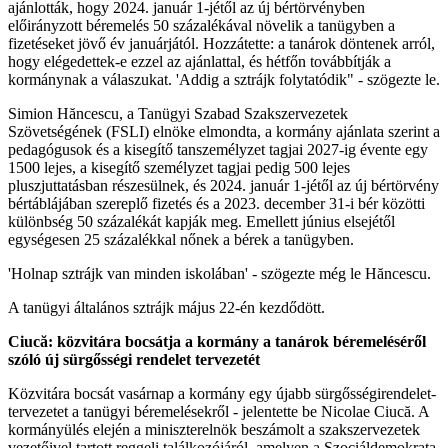
ajánlották, hogy 2024. január 1-jétől az új bértörvényben
előirányzott béremelés 50 százalékával növelik a tanügyben a
fizetéseket jövő év januárjától. Hozzátette: a tanárok döntenek arról,
hogy elégedettek-e ezzel az ajánlattal, és hétfőn továbbítják a
kormánynak a válaszukat. 'Addig a sztrájk folytatódik" - szögezte le.
Simion Hăncescu, a Tanügyi Szabad Szakszervezetek
Szövetségének (FSLI) elnöke elmondta, a kormány ajánlata szerint a
pedagógusok és a kisegítő tanszemélyzet tagjai 2027-ig évente egy
1500 lejes, a kisegítő személyzet tagjai pedig 500 lejes
pluszjuttatásban részesülnek, és 2024. január 1-jétől az új bértörvény
bértáblájában szereplő fizetés és a 2023. december 31-i bér közötti
különbség 50 százalékát kapják meg. Emellett június elsejétől
egységesen 25 százalékkal nőnek a bérek a tanügyben.
'Holnap sztrájk van minden iskolában' - szögezte még le Hăncescu.
A tanügyi általános sztrájk május 22-én kezdődött.
Ciucă: közvitára bocsátja a kormány a tanárok béremeléséről
szóló új sürgősségi rendelet tervezetét
Közvitára bocsát vasárnap a kormány egy újabb sürgősségirendelet-
tervezetet a tanügyi béremelésekről - jelentette be Nicolae Ciucă. A
kormányülés elején a miniszterelnök beszámolt a szakszervezetek
vezetőivel tartott reggeli találkozójáról, amelyen a Szociáldemokrata