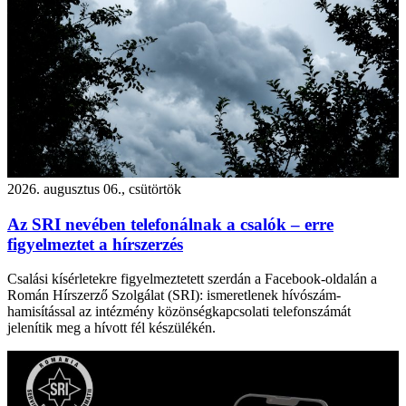
2026. augusztus 06., csütörtök
Az SRI nevében telefonálnak a csalók – erre
figyelmeztet a hírszerzés
Csalási kísérletekre figyelmeztetett szerdán a Facebook-oldalán a
Román Hírszerző Szolgálat (SRI): ismeretlenek hívószám-
hamisítással az intézmény közönségkapcsolati telefonszámát
jelenítik meg a hívott fél készülékén.