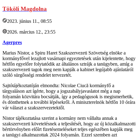
Tököli Magdolna
2023. június 11., 08:55
2026. március 12., 23:55
Agerpres
Marius Nistor, a Spiru Haret Szakszervezeti Szövetség elnöke a
kormányfővel lezajlott vasárnapi egyeztetések után kijelentette, hogy
hétfőn egyelőre folytatódik az általános sztrájk a tanügyben, amíg a
szakszervezeti tagok meg nem kapják a kabinet legújabb ajánlatáról
szóló sürgősségi rendelet tervezetét.
Sajtótájékoztatóján elmondta: Nicolae Ciucă kormányfő a
tárgyaláson azt ígérte, hogy a jogszabályjavaslatot még a nap
folyamán közvitára bocsátják, így a pedagógusok is megismerhetik,
és dönthetnek a további lépésekről. A miniszterelnök hétfőn 10 órára
vár választ a szakszervezetektől.
Nistor tájékoztatása szerint a kormány nem vállalta annak a
szakszervezeti követelésnek a teljesítését, hogy az új közalkalmazotti
bértörvényben előírt fizetésemeléseket teljes egészében kapják meg
a tanügyi alkalmazottak 2024 folyamán. Ezzel szemben azt