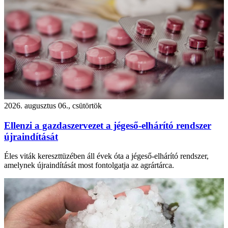
2026. augusztus 06., csütörtök
Ellenzi a gazdaszervezet a jégeső-elhárító rendszer
újraindítását
Éles viták kereszttüzében áll évek óta a jégeső-elhárító rendszer,
amelynek újraindítását most fontolgatja az agrártárca.