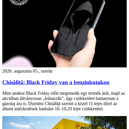
2026. augusztus 05., szerda
Chisăliță: Black Friday van a benzinkutakon
Mint amikor Black Friday előtt megemelik egy termék árát, majd az
akcióban látványosan „leárazzák”, úgy csökkenhet hamarosan a
gázolaj ára is. Dumitru Chisăliță szerint a közel 11 lejes dízel az
állami intézkedések hatására 10–10,20 lejre csökkenhet.