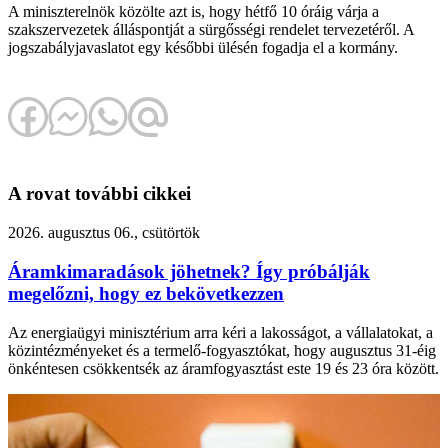
A miniszterelnök közölte azt is, hogy hétfő 10 óráig várja a
szakszervezetek álláspontját a sürgősségi rendelet tervezetéről. A
jogszabályjavaslatot egy későbbi ülésén fogadja el a kormány.
A rovat további cikkei
2026. augusztus 06., csütörtök
Áramkimaradások jöhetnek? Így próbálják
megelőzni, hogy ez bekövetkezzen
Az energiaügyi minisztérium arra kéri a lakosságot, a vállalatokat, a
közintézményeket és a termelő-fogyasztókat, hogy augusztus 31-éig
önkéntesen csökkentsék az áramfogyasztást este 19 és 23 óra között.