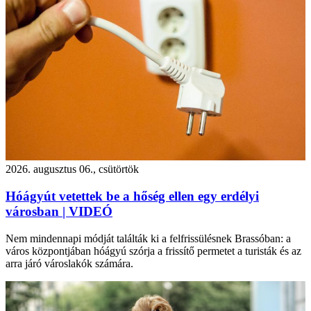
2026. augusztus 06., csütörtök
Hóágyút vetettek be a hőség ellen egy erdélyi
városban | VIDEÓ
Nem mindennapi módját találták ki a felfrissülésnek Brassóban: a
város központjában hóágyú szórja a frissítő permetet a turisták és az
arra járó városlakók számára.