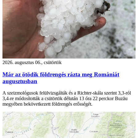
2026. augusztus 06., csütörtök
Már az ötödik földrengés rázta meg Romániát
augusztusban
A szeizmológusok felülvizsgálták és a Richter-skála szerint 3,3-ról
3,4-re módosították a csütörtök délután 13 óra 22 perckor Buzău
megyében bekövetkezett földrengés erősségét.