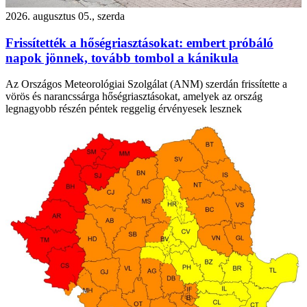
2026. augusztus 05., szerda
Frissítették a hőségriasztásokat: embert próbáló
napok jönnek, tovább tombol a kánikula
Az Országos Meteorológiai Szolgálat (ANM) szerdán frissítette a
vörös és narancssárga hőségriasztásokat, amelyek az ország
legnagyobb részén péntek reggelig érvényesek lesznek