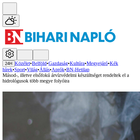
Közélet
•
Belföld
•
Gazdaság
•
Kultúra
•
Megyejáró
•
Kék
24H
hírek
•
Sport
•
Világ
•
Állás
•
Aprók
•
BN-Hetilap
Másod-, illetve elsőfokú árvízvédelmi készültséget rendeltek el a
hidrológusok több megye folyóira