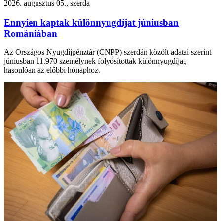
2026. augusztus 05., szerda
Ennyien kaptak különnyugdíjat júniusban
Romániában
Az Országos Nyugdíjpénztár (CNPP) szerdán közölt adatai szerint
júniusban 11.970 személynek folyósítottak különnyugdíjat,
hasonlóan az előbbi hónaphoz.