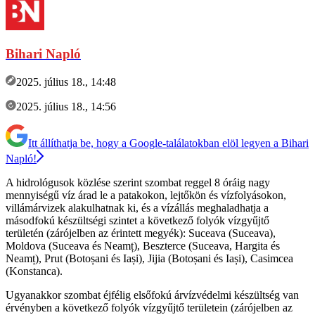
Bihari Napló
2025. július 18., 14:48
2025. július 18., 14:56
Itt állíthatja be, hogy a Google-találatokban elöl legyen a Bihari
Napló!
A hidrológusok közlése szerint szombat reggel 8 óráig nagy
mennyiségű víz árad le a patakokon, lejtőkön és vízfolyásokon,
villámárvizek alakulhatnak ki, és a vízállás meghaladhatja a
másodfokú készültségi szintet a következő folyók vízgyűjtő
területén (zárójelben az érintett megyék): Suceava (Suceava),
Moldova (Suceava és Neamț), Beszterce (Suceava, Hargita és
Neamț), Prut (Botoșani és Iași), Jijia (Botoșani és Iași), Casimcea
(Konstanca).
Ugyanakkor szombat éjfélig elsőfokú árvízvédelmi készültség van
érvényben a következő folyók vízgyűjtő területein (zárójelben az