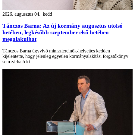
2026. augusztus 04., kedd
Tánczos Barna: Az új kormány augusztus utolsó
hetében, legkésőbb szeptember első hetében
megalakulhat
Tánczos Barna ügyvivő miniszterelnök-helyettes kedden
kijelentette, hogy jelenleg egyetlen kormányalakítási forgatókönyv
sem zárható ki.