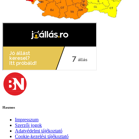
Hasznos
Impresszum
Szerzői jogok
Adatvédelmi tájékoztató
Cookie-kezelési tájékoztató