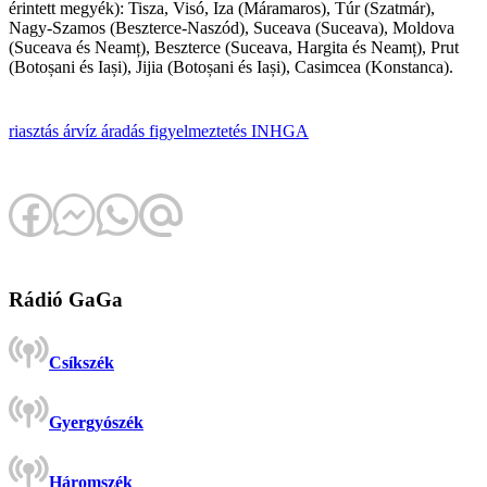
érintett megyék): Tisza, Visó, Iza (Máramaros), Túr (Szatmár),
Nagy-Szamos (Beszterce-Naszód), Suceava (Suceava), Moldova
(Suceava és Neamț), Beszterce (Suceava, Hargita és Neamț), Prut
(Botoșani és Iași), Jijia (Botoșani és Iași), Casimcea (Konstanca).
riasztás
árvíz
áradás
figyelmeztetés
INHGA
Rádió GaGa
Csíkszék
Gyergyószék
Háromszék