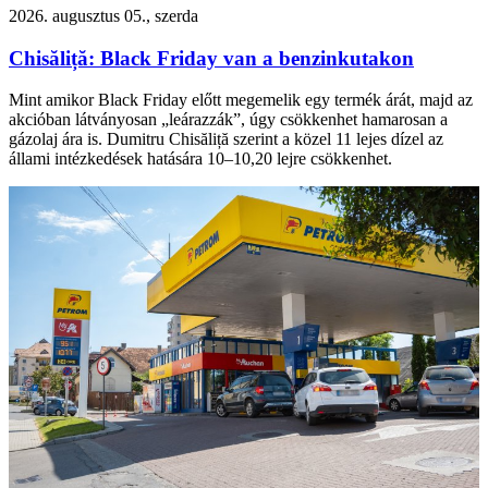
2026. augusztus 05., szerda
Chisăliță: Black Friday van a benzinkutakon
Mint amikor Black Friday előtt megemelik egy termék árát, majd az
akcióban látványosan „leárazzák”, úgy csökkenhet hamarosan a
gázolaj ára is. Dumitru Chisăliță szerint a közel 11 lejes dízel az
állami intézkedések hatására 10–10,20 lejre csökkenhet.