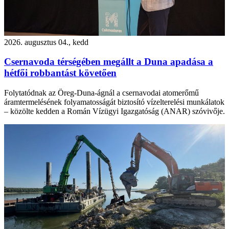
2026. augusztus 04., kedd
Csernavoda térségében megállt a Duna apadása a
hétfői robbantást követően
Folytatódnak az Öreg-Duna-ágnál a csernavodai atomerőmű
áramtermelésének folyamatosságát biztosító vízelterelési munkálatok
– közölte kedden a Román Vízügyi Igazgatóság (ANAR) szóvivője.