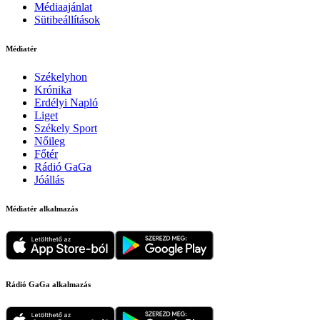
Médiaajánlat
Sütibeállítások
Médiatér
Székelyhon
Krónika
Erdélyi Napló
Liget
Székely Sport
Nőileg
Főtér
Rádió GaGa
Jóállás
Médiatér alkalmazás
Rádió GaGa alkalmazás