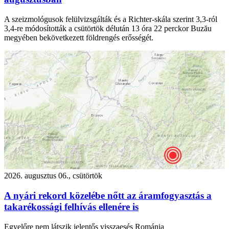
A szeizmológusok felülvizsgálták és a Richter-skála szerint 3,3-ról
3,4-re módosították a csütörtök délután 13 óra 22 perckor Buzău
megyében bekövetkezett földrengés erősségét.
2026. augusztus 06., csütörtök
A nyári rekord közelébe nőtt az áramfogyasztás a
takarékossági felhívás ellenére is
Egyelőre nem látszik jelentős visszaesés Románia