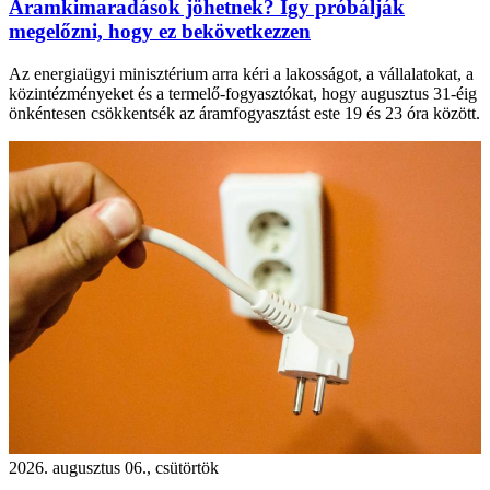
Áramkimaradások jöhetnek? Így próbálják
megelőzni, hogy ez bekövetkezzen
Az energiaügyi minisztérium arra kéri a lakosságot, a vállalatokat, a
közintézményeket és a termelő-fogyasztókat, hogy augusztus 31-éig
önkéntesen csökkentsék az áramfogyasztást este 19 és 23 óra között.
2026. augusztus 06., csütörtök