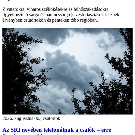
Zivatarokra, viharos széllökésekre és felhőszakadásokra
figyelmeztető sárga és narancssárga jelzésű riasztások lesznek
érvényben csütörtökön és pénteken több régióban.
2026. augusztus 06., csütörtök
Az SRI nevében telefonálnak a csalók – erre