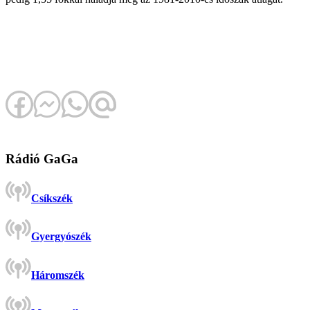
Rádió GaGa
Csíkszék
Gyergyószék
Háromszék