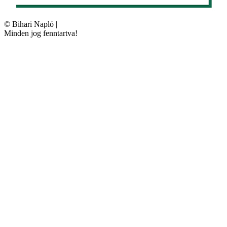
©
Bihari Napló
|
Minden jog fenntartva!