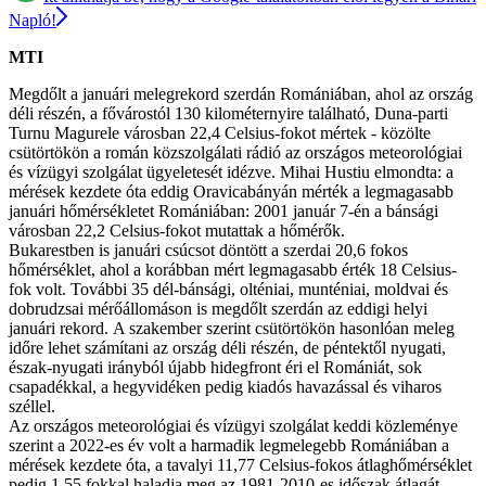
Napló!
MTI
Megdőlt a januári melegrekord szerdán Romániában, ahol az ország
déli részén, a fővárostól 130 kilométernyire található, Duna-parti
Turnu Magurele városban 22,4 Celsius-fokot mértek - közölte
csütörtökön a román közszolgálati rádió az országos meteorológiai
és vízügyi szolgálat ügyeletesét idézve. Mihai Hustiu elmondta: a
mérések kezdete óta eddig Oravicabányán mérték a legmagasabb
januári hőmérsékletet Romániában: 2001 január 7-én a bánsági
városban 22,2 Celsius-fokot mutattak a hőmérők.
Bukarestben is januári csúcsot döntött a szerdai 20,6 fokos
hőmérséklet, ahol a korábban mért legmagasabb érték 18 Celsius-
fok volt. További 35 dél-bánsági, olténiai, munténiai, moldvai és
dobrudzsai mérőállomáson is megdőlt szerdán az eddigi helyi
januári rekord. A szakember szerint csütörtökön hasonlóan meleg
időre lehet számítani az ország déli részén, de péntektől nyugati,
észak-nyugati irányból újabb hidegfront éri el Romániát, sok
csapadékkal, a hegyvidéken pedig kiadós havazással és viharos
széllel.
Az országos meteorológiai és vízügyi szolgálat keddi közleménye
szerint a 2022-es év volt a harmadik legmelegebb Romániában a
mérések kezdete óta, a tavalyi 11,77 Celsius-fokos átlaghőmérséklet
pedig 1,55 fokkal haladja meg az 1981-2010-es időszak átlagát.