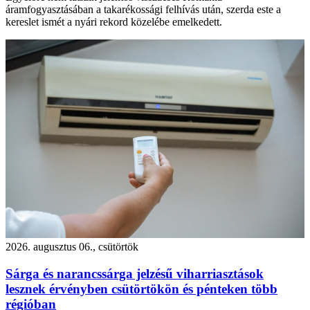
áramfogyasztásában a takarékossági felhívás után, szerda este a
kereslet ismét a nyári rekord közelébe emelkedett.
2026. augusztus 06., csütörtök
Sárga és narancssárga jelzésű viharriasztások
lesznek érvényben csütörtökön és pénteken több
régióban