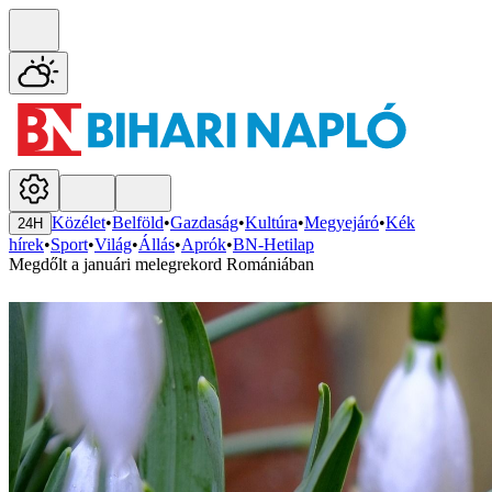
Közélet
•
Belföld
•
Gazdaság
•
Kultúra
•
Megyejáró
•
Kék
24H
hírek
•
Sport
•
Világ
•
Állás
•
Aprók
•
BN-Hetilap
Megdőlt a januári melegrekord Romániában