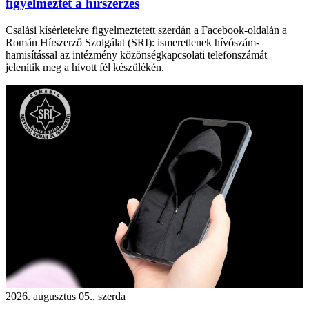
figyelmeztet a hírszerzés
Csalási kísérletekre figyelmeztetett szerdán a Facebook-oldalán a
Román Hírszerző Szolgálat (SRI): ismeretlenek hívószám-
hamisítással az intézmény közönségkapcsolati telefonszámát
jelenítik meg a hívott fél készülékén.
2026. augusztus 05., szerda