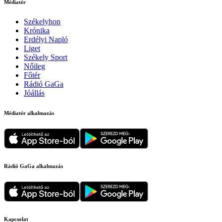
Médiatér
Székelyhon
Krónika
Erdélyi Napló
Liget
Székely Sport
Nőileg
Főtér
Rádió GaGa
Jóállás
Médiatér alkalmazás
Rádió GaGa alkalmazás
Kapcsolat