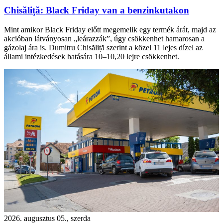
Chisăliță: Black Friday van a benzinkutakon
Mint amikor Black Friday előtt megemelik egy termék árát, majd az
akcióban látványosan „leárazzák”, úgy csökkenhet hamarosan a
gázolaj ára is. Dumitru Chisăliță szerint a közel 11 lejes dízel az
állami intézkedések hatására 10–10,20 lejre csökkenhet.
2026. augusztus 05., szerda