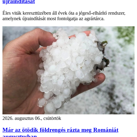
újraindítását
Éles viták kereszttüzében áll évek óta a jégeső-elhárító rendszer,
amelynek újraindítását most fontolgatja az agrártárca.
2026. augusztus 06., csütörtök
Már az ötödik földrengés rázta meg Romániát
augusztusban