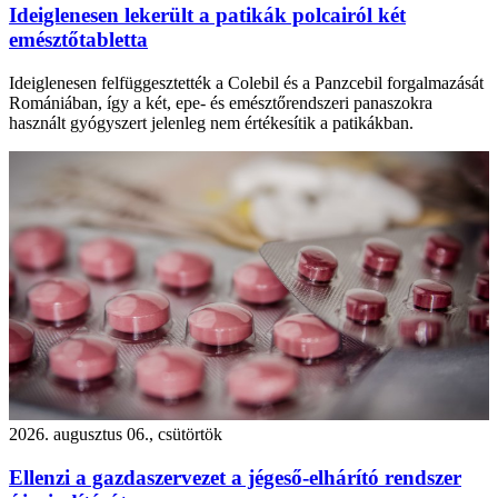
Ideiglenesen lekerült a patikák polcairól két
emésztőtabletta
Ideiglenesen felfüggesztették a Colebil és a Panzcebil forgalmazását
Romániában, így a két, epe- és emésztőrendszeri panaszokra
használt gyógyszert jelenleg nem értékesítik a patikákban.
2026. augusztus 06., csütörtök
Ellenzi a gazdaszervezet a jégeső-elhárító rendszer