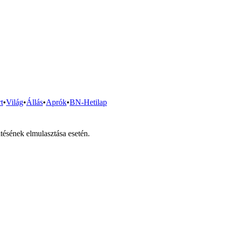
t
•
Világ
•
Állás
•
Aprók
•
BN-Hetilap
tésének elmulasztása esetén.