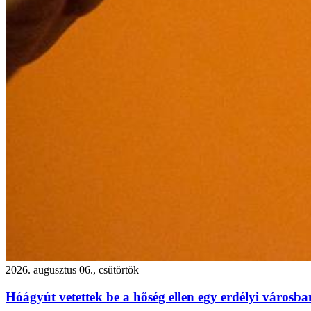
2026. augusztus 06., csütörtök
Hóágyút vetettek be a hőség ellen egy erdélyi városb