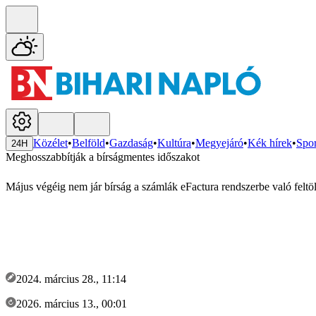
Közélet
•
Belföld
•
Gazdaság
•
Kultúra
•
Megyejáró
•
Kék hírek
•
Spor
24H
Meghosszabbítják a bírságmentes időszakot
Május végéig nem jár bírság a számlák eFactura rendszerbe való feltöl
2024. március 28., 11:14
2026. március 13., 00:01