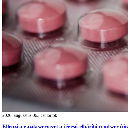
2026. augusztus 06., csütörtök
Ellenzi a gazdaszervezet a jégeső-elhárító rendszer újr