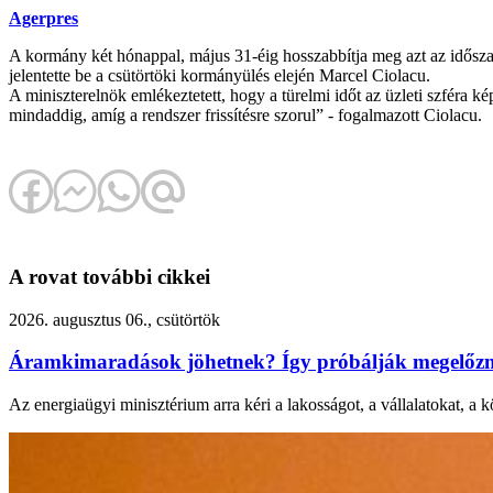
Agerpres
A kormány két hónappal, május 31-éig hosszabbítja meg azt az időszako
jelentette be a csütörtöki kormányülés elején Marcel Ciolacu.
A miniszterelnök emlékeztetett, hogy a türelmi időt az üzleti szféra 
mindaddig, amíg a rendszer frissítésre szorul” - fogalmazott Ciolacu.
A rovat további cikkei
2026. augusztus 06., csütörtök
Áramkimaradások jöhetnek? Így próbálják megelőzni
Az energiaügyi minisztérium arra kéri a lakosságot, a vállalatokat, a