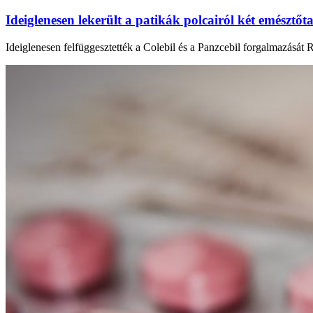
Ideiglenesen lekerült a patikák polcairól két emésztőta
Ideiglenesen felfüggesztették a Colebil és a Panzcebil forgalmazását 