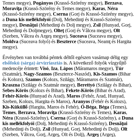
Temes megye),
Pogányos
(Krassó-Szörény megye),
Berzava
,
Moraviţa
(Krassó-Szörény és Temes megye),
Karas
,
Néra
(Krassó-Szörény megye),
Cserna
(Gorj és Krassó-Szörény megye),
a
Duna kis mellékfolyói
(Dolj, Mehedinţi és Krassó-Szörény
megye),
Desnăţui
(Mehedinţi és Dolj megye),
Zsil
(Hunyad, Gorj,
Mehedinţi és Doljmegye),
Olteţ
(Gorj és Vâlcea megye),
Olt
(Szeben, Vâlcea és Argeş megye),
Suceava
(Suceava megye),
Moldva
(Suceava folyó) és
Beszterce
(Suceava, Neamţ és Hargita
megye).
Érvényben van továbbá péntek déltől egészen vasárnap délig egy
elsőfokú (sárga) árvízriasztás
is. A következő folyók vízgyűjtő
medencéje érintett:
Visó
,
Iza
,
Lápos
(Máramaros megye),
Túr
(Szatmár),
Nagy-Szamos
(Beszterce-Naszód),
Kis-Szamos
(Bihar
és Kolozs),
Szamos
(Kolozs, Szilágy, Máramaros és Szatmár),
Kraszna
(Szilágy és Szatmár megye),
Berettyó
(Szilágy és Bihar),
Sebes-Körös
(Kolozs és Bihar),
Fekete-Körös
(Bihar és Arad),
Fehér-Körös
(Hunyad és Arad),
Maros
(Fehér, Arad, Hunyad,
Szeben, Kolozs, Hargita és Maros),
Aranyos
(Fehér és Kolozs),
Kis-Küküllő
(Hargita, Maros és Fehér),
Ó-Béga
,
Béga
(Temes),
Temes
,
Berzava
,
Moraviţa
(Krassó-Szörény és Temes),
Karas
,
Néra
(Krassó-Szörény),
Cserna
(Gorj és Krassó-Szörény), a
Duna
kis mellékfolyói
(Dolj, Mehedinţi és Krassó-Szörény),
Desnăţui
(Mehedinţi és Dolj),
Zsil
(Hunyad, Gorj, Mehedinţi és Dolj),
Olt
(Szeben, Vâlcea, Gorj, Argeş, Olt és Dolj),
Argeş
(Argeş),