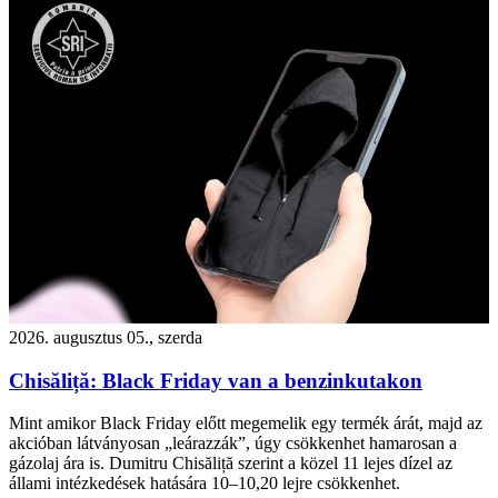
2026. augusztus 05., szerda
Chisăliță: Black Friday van a benzinkutakon
Mint amikor Black Friday előtt megemelik egy termék árát, majd az
akcióban látványosan „leárazzák”, úgy csökkenhet hamarosan a
gázolaj ára is. Dumitru Chisăliță szerint a közel 11 lejes dízel az
állami intézkedések hatására 10–10,20 lejre csökkenhet.