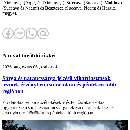
Dâmboviţa (Argeş és Dâmboviţa),
Suceava
(Suceava),
Moldova
(Suceava és Neamţ) és
Beszterce
(Suceava, Neamţ és Hargita
megye).
A rovat további cikkei
2026. augusztus 06., csütörtök
Sárga és narancssárga jelzésű viharriasztások
lesznek érvényben csütörtökön és pénteken több
régióban
Zivatarokra, viharos széllökésekre és felhőszakadásokra
figyelmeztető sárga és narancssárga jelzésű riasztások lesznek
érvényben csütörtökön és pénteken több régióban.