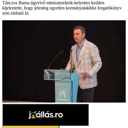
Tánczos Barna ügyvivő miniszterelnök-helyettes kedden
kijelentette, hogy jelenleg egyetlen kormányalakítási forgatókönyv
sem zárható ki.