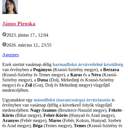
János Piroska
2023. június 17., 12:04
2026. március 12., 23:55
Agerpres
Ezek szerint vasárnap délig
harmadfokú árvízvédelmi készültség
van érvényben a
Pogányos
(Krassó-Szörény megye), a
Berzava
(Krassó-Szörény és Temes megye), a
Karas
és a
Néra
(Krassó-
Szörény megye), a
Duna
(Dolj, Mehedinţi és Krassó-Szörény
megye) és a
Zsil
(Gorj, Dolj és Mehedinţi megye) vízgyűjtő
medencéjében.
Ugyanakkor egy
másodfokú (narancssárga) árvízriasztás
is
érvényben van vasárnap éjfélig a következő folyók vízgyűjtő
medencéjében:
Nagy-Szamos
(Beszterce-Naszód megye),
Fekete-
Körös
(Bihar megye),
Fehér-Körös
(Hunyad és Arad megye),
Aranyos
(Fehér megye),
Maros
(Fehér, Kolozs, Hunyad, Szeben
és Arad megye),
Béga
(Temes megye),
Temes
(Krassó-Szörény és