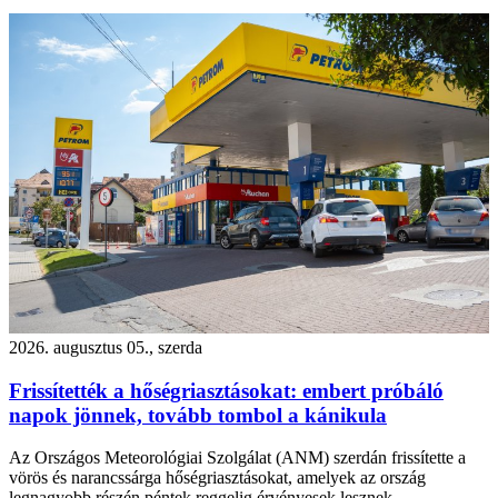
2026. augusztus 05., szerda
Frissítették a hőségriasztásokat: embert próbáló
napok jönnek, tovább tombol a kánikula
Az Országos Meteorológiai Szolgálat (ANM) szerdán frissítette a
vörös és narancssárga hőségriasztásokat, amelyek az ország
legnagyobb részén péntek reggelig érvényesek lesznek