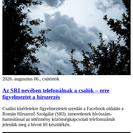
2026. augusztus 06., csütörtök
Az SRI nevében telefonálnak a csalók – erre
figyelmeztet a hírszerzés
Csalási kísérletekre figyelmeztetett szerdán a Facebook-oldalán a
Román Hírszerző Szolgálat (SRI): ismeretlenek hívószám-
hamisítással az intézmény közönségkapcsolati telefonszámát
jelenítik meg a hívott fél készülékén.