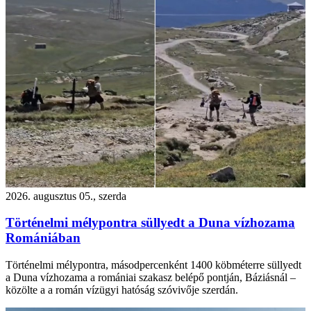
2026. augusztus 05., szerda
Történelmi mélypontra süllyedt a Duna vízhozama
Romániában
Történelmi mélypontra, másodpercenként 1400 köbméterre süllyedt
a Duna vízhozama a romániai szakasz belépő pontján, Báziásnál –
közölte a a román vízügyi hatóság szóvivője szerdán.