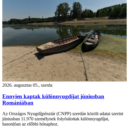
2026. augusztus 05., szerda
Ennyien kaptak különnyugdíjat júniusban
Romániában
Az Országos Nyugdíjpénztár (CNPP) szerdán közölt adatai szerint
júniusban 11.970 személynek folyósítottak különnyugdíjat,
hasonlóan az előbbi hónaphoz.