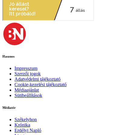
Hasznos
Impresszum
Szerzői jogok
Adatvédelmi tájékoztató
Cookie-kezelési tájékoztató
Médiaajánlat
Sütibeállítások
Médiatér
Székelyhon
Krónika
Erdélyi Napló