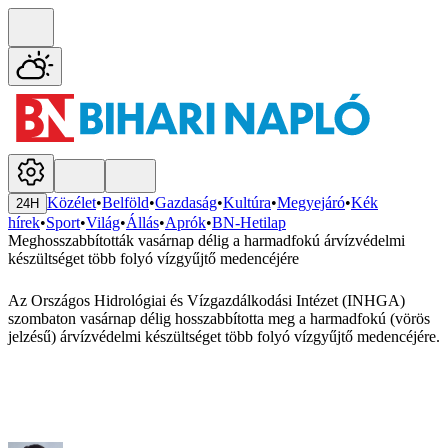
Közélet
•
Belföld
•
Gazdaság
•
Kultúra
•
Megyejáró
•
Kék
24H
hírek
•
Sport
•
Világ
•
Állás
•
Aprók
•
BN-Hetilap
Meghosszabbították vasárnap délig a harmadfokú árvízvédelmi
készültséget több folyó vízgyűjtő medencéjére
Az Országos Hidrológiai és Vízgazdálkodási Intézet (INHGA)
szombaton vasárnap délig hosszabbította meg a harmadfokú (vörös
jelzésű) árvízvédelmi készültséget több folyó vízgyűjtő medencéjére.