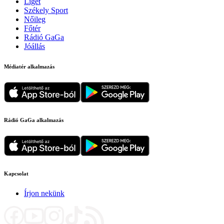
Liget
Székely Sport
Nőileg
Főtér
Rádió GaGa
Jóállás
Médiatér alkalmazás
Rádió GaGa alkalmazás
Kapcsolat
Írjon nekünk