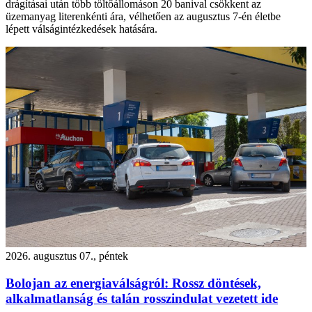
drágításai után több töltőállomáson 20 banival csökkent az
üzemanyag literenkénti ára, vélhetően az augusztus 7-én életbe
lépett válságintézkedések hatására.
2026. augusztus 07., péntek
Bolojan az energiaválságról: Rossz döntések,
alkalmatlanság és talán rosszindulat vezetett ide