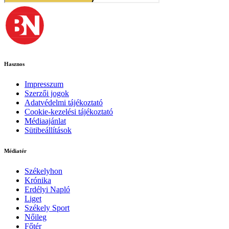
Hasznos
Impresszum
Szerzői jogok
Adatvédelmi tájékoztató
Cookie-kezelési tájékoztató
Médiaajánlat
Sütibeállítások
Médiatér
Székelyhon
Krónika
Erdélyi Napló
Liget
Székely Sport
Nőileg
Főtér