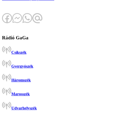
Rádió GaGa
Csíkszék
Gyergyószék
Háromszék
Marosszék
Udvarhelyszék