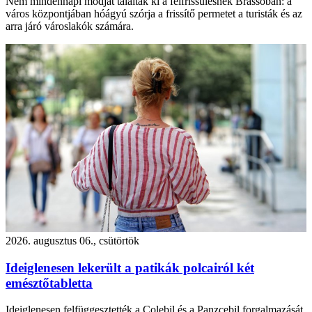
Nem mindennapi módját találták ki a felfrissülésnek Brassóban: a
város központjában hóágyú szórja a frissítő permetet a turisták és az
arra járó városlakók számára.
2026. augusztus 06., csütörtök
Ideiglenesen lekerült a patikák polcairól két
emésztőtabletta
Ideiglenesen felfüggesztették a Colebil és a Panzcebil forgalmazását