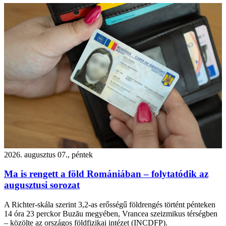
2026. augusztus 07., péntek
Ma is rengett a föld Romániában – folytatódik az
augusztusi sorozat
A Richter-skála szerint 3,2-as erősségű földrengés történt pénteken
14 óra 23 perckor Buzău megyében, Vrancea szeizmikus térségben
– közölte az országos földfizikai intézet (INCDFP).