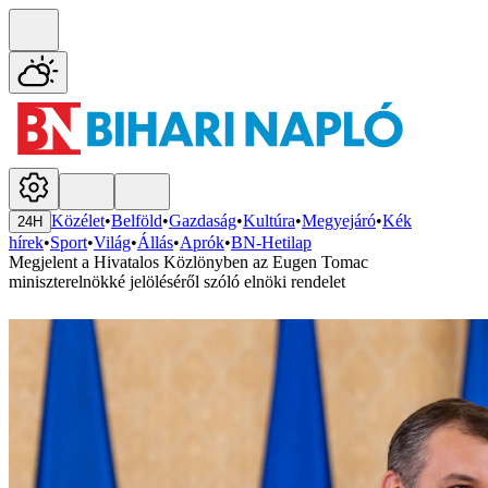
Közélet
•
Belföld
•
Gazdaság
•
Kultúra
•
Megyejáró
•
Kék
24H
hírek
•
Sport
•
Világ
•
Állás
•
Aprók
•
BN-Hetilap
Megjelent a Hivatalos Közlönyben az Eugen Tomac
miniszterelnökké jelöléséről szóló elnöki rendelet