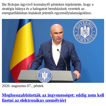
Ilie Bolojan ügyvivő kormányfő pénteken kijelentette, hogy a
stratégia hiánya és a halogatott beruházások vezettek az
energiaellátásban kialakult jelentős egyensúlytalanságokhoz.
2026. augusztus 07., péntek
Meghosszabbították az ingyenességet: eddig nem kell
fizetni az elektronikus személyiért