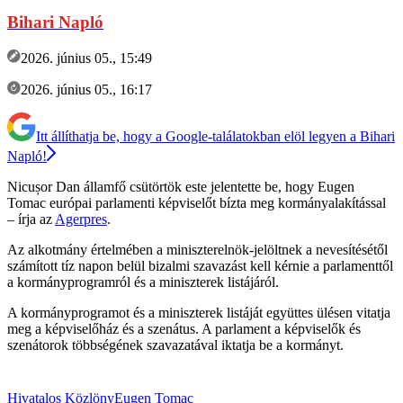
Bihari Napló
2026. június 05., 15:49
2026. június 05., 16:17
Itt állíthatja be, hogy a Google-találatokban elöl legyen a Bihari
Napló!
Nicușor Dan államfő csütörtök este jelentette be, hogy Eugen
Tomac európai parlamenti képviselőt bízta meg kormányalakítással
– írja az
Agerpres
.
Az alkotmány értelmében a miniszterelnök-jelöltnek a nevesítésétől
számított tíz napon belül bizalmi szavazást kell kérnie a parlamenttől
a kormányprogramról és a miniszterek listájáról.
A kormányprogramot és a miniszterek listáját együttes ülésen vitatja
meg a képviselőház és a szenátus. A parlament a képviselők és
szenátorok többségének szavazatával iktatja be a kormányt.
Hivatalos Közlöny
Eugen Tomac