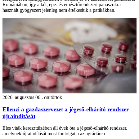
Romániában, így a két, epe- és emésztőrendszeri panaszokra
használt gyógyszert jelenleg nem értékesítik a patikákban.
2026. augusztus 06., csütörtök
Ellenzi a gazdaszervezet a jégeső-elhárító rendszer
újraindítását
Éles viták kereszttüzében áll évek óta a jégeső-elhárító rendszer,
amelynek újraindítását most fontolgatja az agrártárca.