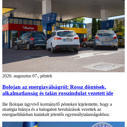
2026. augusztus 07., péntek
Bolojan az energiaválságról: Rossz döntések,
alkalmatlanság és talán rosszindulat vezetett ide
Ilie Bolojan ügyvivő kormányfő pénteken kijelentette, hogy a
stratégia hiánya és a halogatott beruházások vezettek az
energiaellátásban kialakult jelentős egyensúlytalanságokhoz.