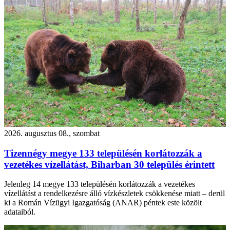
2026. augusztus 08., szombat
Tizennégy megye 133 településén korlátozzák a
vezetékes vízellátást, Biharban 30 település érintett
Jelenleg 14 megye 133 településén korlátozzák a vezetékes
vízellátást a rendelkezésre álló vízkészletek csökkenése miatt – derül
ki a Román Vízügyi Igazgatóság (ANAR) péntek este közölt
adataiból.