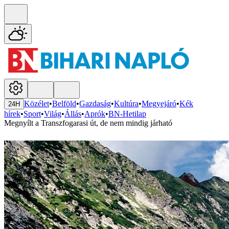
Közélet
•
Belföld
•
Gazdaság
•
Kultúra
•
Megyejáró
•
Kék
24H
hírek
•
Sport
•
Világ
•
Állás
•
Aprók
•
BN-Hetilap
Megnyílt a Transzfogarasi út, de nem mindig járható