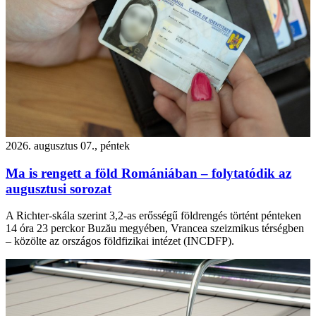
2026. augusztus 07., péntek
Ma is rengett a föld Romániában – folytatódik az
augusztusi sorozat
A Richter-skála szerint 3,2-as erősségű földrengés történt pénteken
14 óra 23 perckor Buzău megyében, Vrancea szeizmikus térségben
– közölte az országos földfizikai intézet (INCDFP).