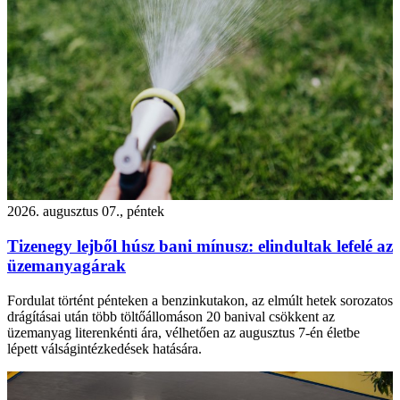
2026. augusztus 07., péntek
Tizenegy lejből húsz bani mínusz: elindultak lefelé az
üzemanyagárak
Fordulat történt pénteken a benzinkutakon, az elmúlt hetek sorozatos
drágításai után több töltőállomáson 20 banival csökkent az
üzemanyag literenkénti ára, vélhetően az augusztus 7-én életbe
lépett válságintézkedések hatására.