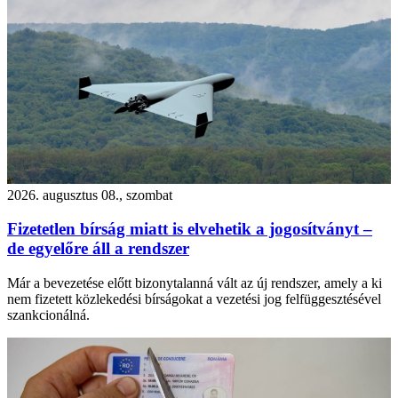
2026. augusztus 08., szombat
Fizetetlen bírság miatt is elvehetik a jogosítványt –
de egyelőre áll a rendszer
Már a bevezetése előtt bizonytalanná vált az új rendszer, amely a ki
nem fizetett közlekedési bírságokat a vezetési jog felfüggesztésével
szankcionálná.