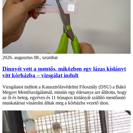
2026. augusztus 08., szombat
Dinnyét vett a mentős, miközben egy lázas kislányt
vitt kórházba – vizsgálat indult
Vizsgálatot indított a Katasztrófavédelmi Főosztály (DSU) a Bákó
Megyei Mentőszolgálatnál, miután egy édesanya azt állította, hogy
az őt és beteg, egyéves és 11 hónapos kislányát szállító mentőautó
munkatársai vásárolni álltak meg a kórházba vezető úton.