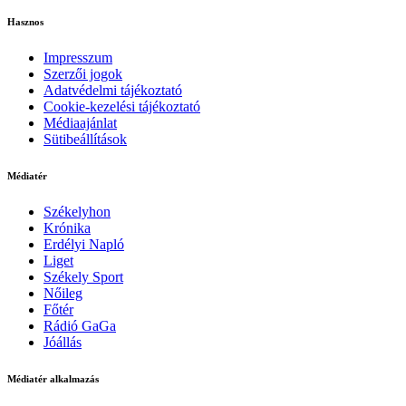
Hasznos
Impresszum
Szerzői jogok
Adatvédelmi tájékoztató
Cookie-kezelési tájékoztató
Médiaajánlat
Sütibeállítások
Médiatér
Székelyhon
Krónika
Erdélyi Napló
Liget
Székely Sport
Nőileg
Főtér
Rádió GaGa
Jóállás
Médiatér alkalmazás