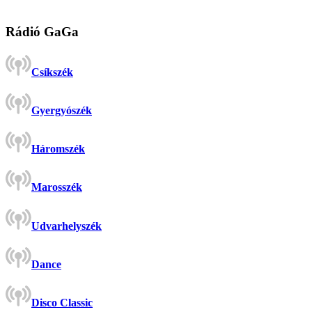
Rádió GaGa
Csíkszék
Gyergyószék
Háromszék
Marosszék
Udvarhelyszék
Dance
Disco Classic