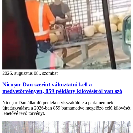
2026. augusztus 08., szombat
Nicușor Dan szerint változtatni kell a
medvetörvényen, 859 példány kilövéséről van szó
Nicușor Dan államfő pénteken visszaküldte a parlamentnek
újratárgyalásra a 2026-ban 859 barnamedve megelőző célú kilövését
lehetővé tevő törvényt.