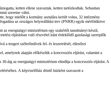
mogatta, ketten ellene szavaztak, ketten tartózkodtak. Sebastian
mmá szeretne válni.
te, hogy mielőtt a kormány asztalára került volna, 32 intézmény
 elfogadása az országos helyreállítási terv (PNRR) egyik mérföldköve
int az energiaügyi minisztérium egy szakértői tanulmányt készít,
ztetési eljárásban való részvétel iránt érdeklődő gazdasági szereplők
á a tengeri szélerőművek fel- és leszerelését, ellenőrzi
l, amelynek alapján előkészítik a koncessziós eljárást, valamint a
30-áig az energiaügyi minisztérium elindítja a koncessziós eljárást. A
 eléréséhez. A képviselőház döntő házként szavazott a