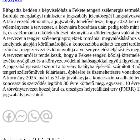
Elfogadta kedden a képviselőház a Fekete-tengeri szélenergia-termelés
Burduja energiaügyi miniszter a jogszabály jelentőségét hangsúlyozva
A tárcavezető elmondta, a jogszabály lehetővé teszi, hogy 2032-ben e
véleményezte a tervezetet, a közvitára bocsátása után pedig több mint 
is, és ez Románia elköteleződését bizonyítja a zöldenergiára való átté
A tervezet a tengeri szélenergiaprojektek romániai megvalósításához s
amelynek alapján körülhatárolják a koncesszióba adható tengeri terület
számára; megszervezi és lebonyolítja a versenyeztetési eljárást és meg
A tervezet arról is rendelkezik, hogy a Fekete-tengeri kőolaj-kiterme
tevékenységüket és a környezetvédelmi hatóságokkal együtt figyelemm
A jogszabályjavaslat szerint a törvény hatálybalépésétől számított 3 h
tengeri szélerőművek feltárására, építésére és üzemeltetésére vonatko
A kormány 2025. március 31-ig jóváhagyja a koncesszióba adható tenger
koncessziós szerződés legtöbb 30 évre köthető meg, egyszeri, 10 évre 
A törvénytervezet hozzájárul az országos helyreállítási terv (PNRR) 
jogszabályjavaslatról.