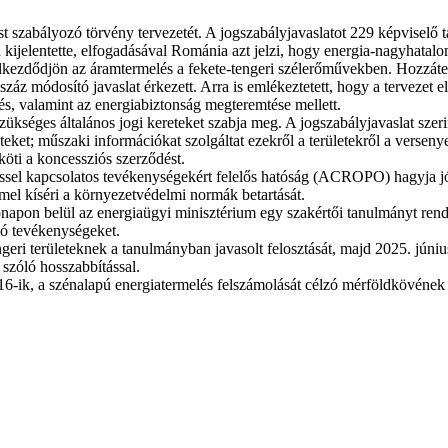
t szabályozó törvény tervezetét. A jogszabályjavaslatot 229 képviselő tá
 kijelentette, elfogadásával Románia azt jelzi, hogy energia-nagyhatalo
lkezdődjön az áramtermelés a fekete-tengeri szélerőművekben. Hozzátet
száz módosító javaslat érkezett. Arra is emlékeztetett, hogy a tervezet
rés, valamint az energiabiztonság megteremtése mellett.
zükséges általános jogi kereteket szabja meg. A jogszabályjavaslat szer
eket; műszaki információkat szolgáltat ezekről a területekről a versenye
köti a koncessziós szerződést.
léssel kapcsolatos tevékenységekért felelős hatóság (ACROPO) hagyja jóv
el kíséri a környezetvédelmi normák betartását.
ónapon belül az energiaügyi minisztérium egy szakértői tanulmányt rende
zó tevékenységeket.
i területeknek a tanulmányban javasolt felosztását, majd 2025. június 
szóló hosszabbítással.
116-ik, a szénalapú energiatermelés felszámolását célzó mérföldkövének