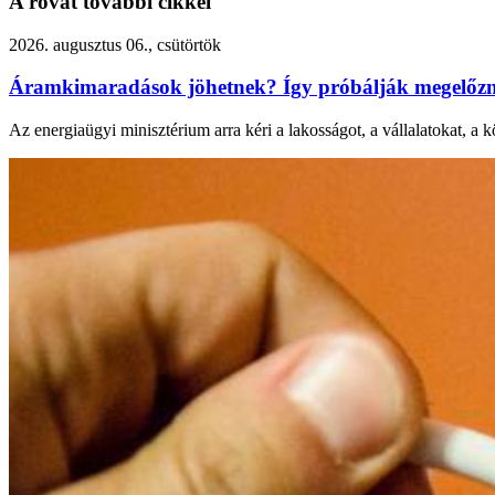
A rovat további cikkei
2026. augusztus 06., csütörtök
Áramkimaradások jöhetnek? Így próbálják megelőzni
Az energiaügyi minisztérium arra kéri a lakosságot, a vállalatokat, a