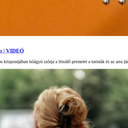
an | VIDEÓ
 központjában hóágyú szórja a frissítő permetet a turisták és az arra j