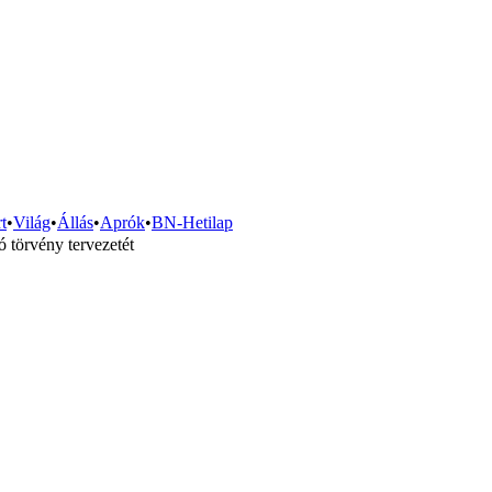
t
•
Világ
•
Állás
•
Aprók
•
BN-Hetilap
ó törvény tervezetét