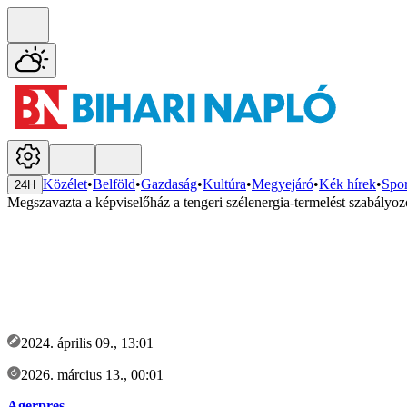
Közélet
•
Belföld
•
Gazdaság
•
Kultúra
•
Megyejáró
•
Kék hírek
•
Spor
24H
Megszavazta a képviselőház a tengeri szélenergia-termelést szabályoz
2024. április 09., 13:01
2026. március 13., 00:01
Agerpres