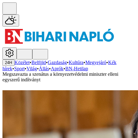
Közélet
•
Belföld
•
Gazdaság
•
Kultúra
•
Megyejáró
•
Kék
24H
hírek
•
Sport
•
Világ
•
Állás
•
Aprók
•
BN-Hetilap
Megszavazta a szenátus a környezetvédelmi miniszter elleni
egyszerű indítványt