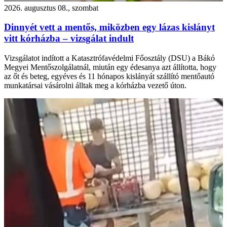
2026. augusztus 08., szombat
Dinnyét vett a mentős, miközben egy lázas kislányt
vitt kórházba – vizsgálat indult
Vizsgálatot indított a Katasztrófavédelmi Főosztály (DSU) a Bákó
Megyei Mentőszolgálatnál, miután egy édesanya azt állította, hogy
az őt és beteg, egyéves és 11 hónapos kislányát szállító mentőautó
munkatársai vásárolni álltak meg a kórházba vezető úton.