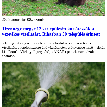
2026. augusztus 08., szombat
Tizennégy megye 133 településén korlátozzák a
vezetékes vízellátást, Biharban 30 település érintett
Jelenleg 14 megye 133 településén korlátozzák a vezetékes
vízellátást a rendelkezésre álló vízkészletek csökkenése miatt – derül
ki a Román Vízügyi Igazgatóság (ANAR) péntek este közölt
adataiból.