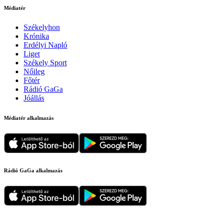
Médiatér
Székelyhon
Krónika
Erdélyi Napló
Liget
Székely Sport
Nőileg
Főtér
Rádió GaGa
Jóállás
Médiatér alkalmazás
Rádió GaGa alkalmazás