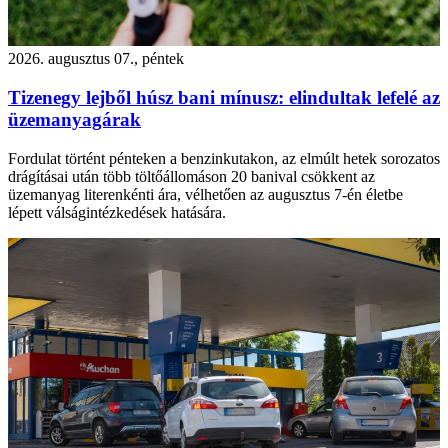
2026. augusztus 07., péntek
Tizenegy lejből húsz bani mínusz: elindultak lefelé az
üzemanyagárak
Fordulat történt pénteken a benzinkutakon, az elmúlt hetek sorozatos
drágításai után több töltőállomáson 20 banival csökkent az
üzemanyag literenkénti ára, vélhetően az augusztus 7-én életbe
lépett válságintézkedések hatására.