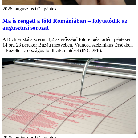
2026. augusztus 07., péntek
Ma is rengett a föld Romániában – folytatódik az
augusztusi sorozat
A Richter-skála szerint 3,2-as erősségű földrengés történt pénteken
14 óra 23 perckor Buzău megyében, Vrancea szeizmikus térségben
– közölte az országos földfizikai intézet (INCDFP).
2026. augusztus 07., péntek