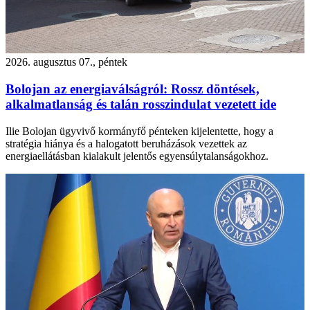
2026. augusztus 07., péntek
Bolojan az energiaválságról: Rossz döntések,
alkalmatlanság és talán rosszindulat vezetett ide
Ilie Bolojan ügyvivő kormányfő pénteken kijelentette, hogy a
stratégia hiánya és a halogatott beruházások vezettek az
energiaellátásban kialakult jelentős egyensúlytalanságokhoz.