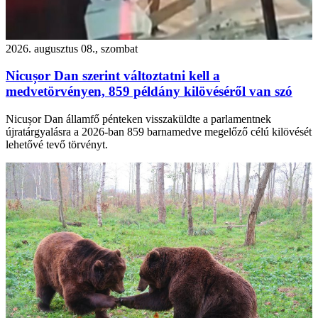
2026. augusztus 08., szombat
Nicușor Dan szerint változtatni kell a
medvetörvényen, 859 példány kilövéséről van szó
Nicușor Dan államfő pénteken visszaküldte a parlamentnek
újratárgyalásra a 2026-ban 859 barnamedve megelőző célú kilövését
lehetővé tevő törvényt.