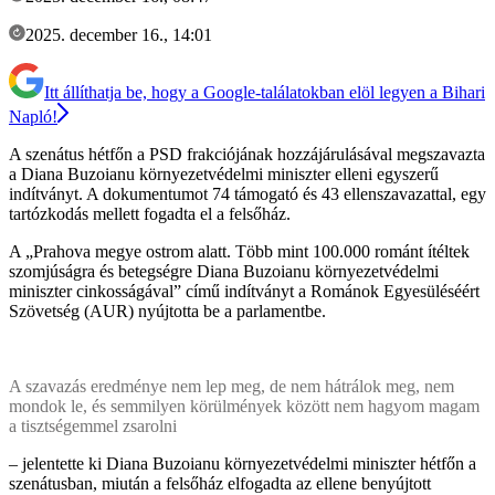
2025. december 16., 14:01
Itt állíthatja be, hogy a Google-találatokban elöl legyen a Bihari
Napló!
A szenátus hétfőn a PSD frakciójának hozzájárulásával megszavazta
a Diana Buzoianu környezetvédelmi miniszter elleni egyszerű
indítványt. A dokumentumot 74 támogató és 43 ellenszavazattal, egy
tartózkodás mellett fogadta el a felsőház.
A „Prahova megye ostrom alatt. Több mint 100.000 románt ítéltek
szomjúságra és betegségre Diana Buzoianu környezetvédelmi
miniszter cinkosságával” című indítványt a Románok Egyesüléséért
Szövetség (AUR) nyújtotta be a parlamentbe.
A szavazás eredménye nem lep meg, de nem hátrálok meg, nem
mondok le, és semmilyen körülmények között nem hagyom magam
a tisztségemmel zsarolni
– jelentette ki Diana Buzoianu környezetvédelmi miniszter hétfőn a
szenátusban, miután a felsőház elfogadta az ellene benyújtott