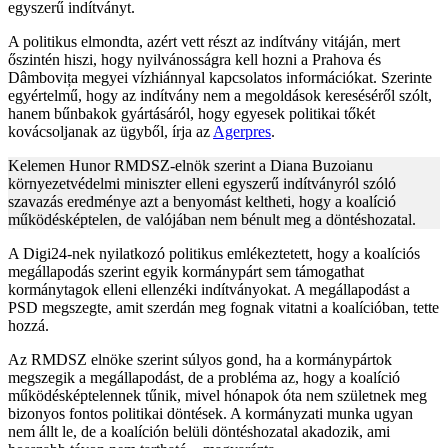
egyszerű indítványt.
A politikus elmondta, azért vett részt az indítvány vitáján, mert
őszintén hiszi, hogy nyilvánosságra kell hozni a Prahova és
Dâmbovița megyei vízhiánnyal kapcsolatos információkat. Szerinte
egyértelmű, hogy az indítvány nem a megoldások kereséséről szólt,
hanem bűnbakok gyártásáról, hogy egyesek politikai tőkét
kovácsoljanak az ügyből, írja az
Agerpres
.
Kelemen Hunor RMDSZ-elnök szerint a Diana Buzoianu
környezetvédelmi miniszter elleni egyszerű indítványról szóló
szavazás eredménye azt a benyomást keltheti, hogy a koalíció
működésképtelen, de valójában nem bénult meg a döntéshozatal.
A Digi24-nek nyilatkozó politikus emlékeztetett, hogy a koalíciós
megállapodás szerint egyik kormánypárt sem támogathat
kormánytagok elleni ellenzéki indítványokat. A megállapodást a
PSD megszegte, amit szerdán meg fognak vitatni a koalícióban, tette
hozzá.
Az RMDSZ elnöke szerint súlyos gond, ha a kormánypártok
megszegik a megállapodást, de a probléma az, hogy a koalíció
működésképtelennek tűnik, mivel hónapok óta nem születnek meg
bizonyos fontos politikai döntések. A kormányzati munka ugyan
nem állt le, de a koalíción belüli döntéshozatal akadozik, ami