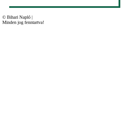
©
Bihari Napló
|
Minden jog fenntartva!