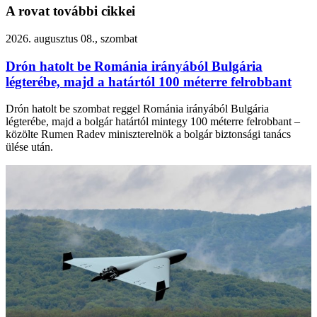
A rovat további cikkei
2026. augusztus 08., szombat
Drón hatolt be Románia irányából Bulgária
légterébe, majd a határtól 100 méterre felrobbant
Drón hatolt be szombat reggel Románia irányából Bulgária
légterébe, majd a bolgár határtól mintegy 100 méterre felrobbant –
közölte Rumen Radev miniszterelnök a bolgár biztonsági tanács
ülése után.