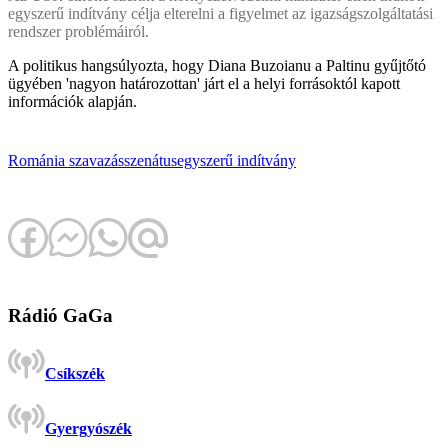
egyszerű indítvány célja elterelni a figyelmet az igazságszolgáltatási
rendszer problémáiról.
A politikus hangsúlyozta, hogy Diana Buzoianu a Paltinu gyűjtőtó
ügyében 'nagyon határozottan' járt el a helyi forrásoktól kapott
információk alapján.
Románia
szavazás
szenátus
egyszerű indítvány
Rádió GaGa
Csíkszék
Gyergyószék