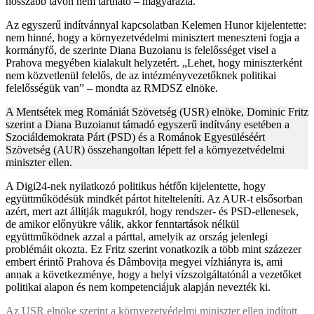
hosszabb távon nem tartható – magyarázta.
Az egyszerű indítvánnyal kapcsolatban Kelemen Hunor kijelentette:
nem hinné, hogy a környezetvédelmi minisztert meneszteni fogja a
kormányfő, de szerinte Diana Buzoianu is felelősséget visel a
Prahova megyében kialakult helyzetért. „Lehet, hogy miniszterként
nem közvetlenül felelős, de az intézményvezetőknek politikai
felelősségük van” – mondta az RMDSZ elnöke.
A Mentsétek meg Romániát Szövetség (USR) elnöke, Dominic Fritz
szerint a Diana Buzoianut támadó egyszerű indítvány esetében a
Szociáldemokrata Párt (PSD) és a Románok Egyesüléséért
Szövetség (AUR) összehangoltan lépett fel a környezetvédelmi
miniszter ellen.
A Digi24-nek nyilatkozó politikus hétfőn kijelentette, hogy
együttműködésük mindkét pártot hitelteleníti. Az AUR-t elsősorban
azért, mert azt állítják magukról, hogy rendszer- és PSD-ellenesek,
de amikor előnyükre válik, akkor fenntartások nélkül
együttműködnek azzal a párttal, amelyik az ország jelenlegi
problémáit okozta. Ez Fritz szerint vonatkozik a több mint százezer
embert érintő Prahova és Dâmbovița megyei vízhiányra is, ami
annak a következménye, hogy a helyi vízszolgáltatónál a vezetőket
politikai alapon és nem kompetenciájuk alapján nevezték ki.
Az USR elnöke szerint a környezetvédelmi miniszter ellen indított