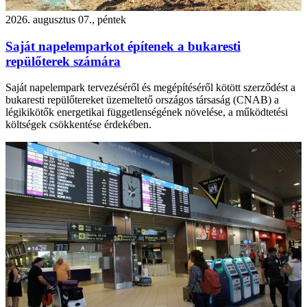
2026. augusztus 07., péntek
Saját napelemparkot építenek a bukaresti
repülőterek számára
Saját napelempark tervezéséről és megépítéséről kötött szerződést a
bukaresti repülőtereket üzemeltető országos társaság (CNAB) a
légikikötők energetikai függetlenségének növelése, a működtetési
költségek csökkentése érdekében.