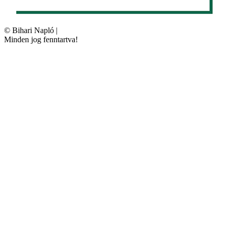
©
Bihari Napló
|
Minden jog fenntartva!