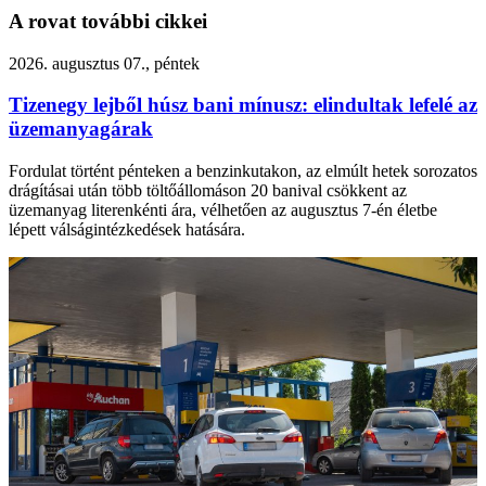
A rovat további cikkei
2026. augusztus 07., péntek
Tizenegy lejből húsz bani mínusz: elindultak lefelé az
üzemanyagárak
Fordulat történt pénteken a benzinkutakon, az elmúlt hetek sorozatos
drágításai után több töltőállomáson 20 banival csökkent az
üzemanyag literenkénti ára, vélhetően az augusztus 7-én életbe
lépett válságintézkedések hatására.