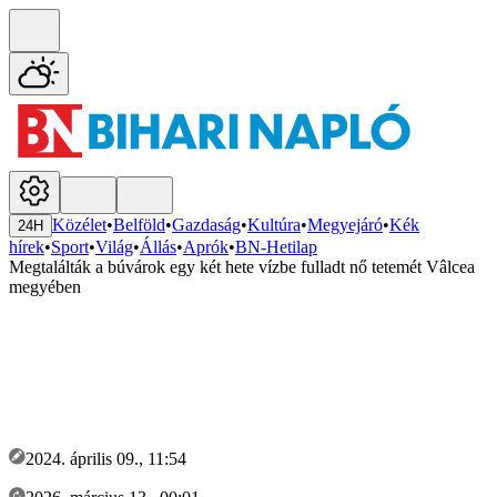
Közélet
•
Belföld
•
Gazdaság
•
Kultúra
•
Megyejáró
•
Kék
24H
hírek
•
Sport
•
Világ
•
Állás
•
Aprók
•
BN-Hetilap
Megtalálták a búvárok egy két hete vízbe fulladt nő tetemét Vâlcea
megyében
2024. április 09., 11:54