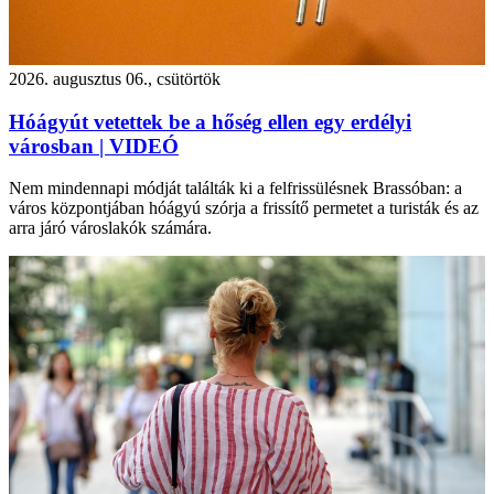
2026. augusztus 06., csütörtök
Hóágyút vetettek be a hőség ellen egy erdélyi
városban | VIDEÓ
Nem mindennapi módját találták ki a felfrissülésnek Brassóban: a
város központjában hóágyú szórja a frissítő permetet a turisták és az
arra járó városlakók számára.