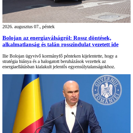
2026. augusztus 07., péntek
Bolojan az energiaválságról: Rossz döntések,
alkalmatlanság és talán rosszindulat vezetett ide
Ilie Bolojan ügyvivő kormányfő pénteken kijelentette, hogy a
stratégia hiánya és a halogatott beruházások vezettek az
energiaellátásban kialakult jelentős egyensúlytalanságokhoz.