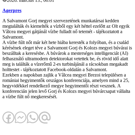
2026. március 13., 00:01
Agerpres
A Salvamont Gorj megyei szervezetének munkatársai kedden
megtalálták és kiemelték a vízből egy két héttel ezelőtt az Olt egyik
Vâlcea megyei gátjánál vízbe fulladt nő tetemét - tájékoztatott a
Salvamont.
A vízbe fúlt nőt már két hete hiába keresték a folyóban, és a család
kérésének eleget téve a Salvamont Gorj és Kolozs megyei búvárai is
beszálltak a keresésbe. A búvárok a mesterséges intelligenciát (AI)
felhasználó ultramodern detektorokat vetettek be, és rövid idő alatt
meg is találták a vízerőmű 2-es turbinájánál a rácsokban megakadt
holttestet - tájékoztatott Facebook-oldalán a Salvamont.
Ezekben a napokban zajlik a Vâlcea megyei Brezoi településen a
romániai hegyimentők országos konferenciája, amelyen mind a 25,
hegyvidékkel rendelkező megye hegyimentői részt vesznek. A
konferencián jelen levő Gorj és Kolozs megyei búvárcsapat vállalta
a vízbe fúlt nő megkeresését.