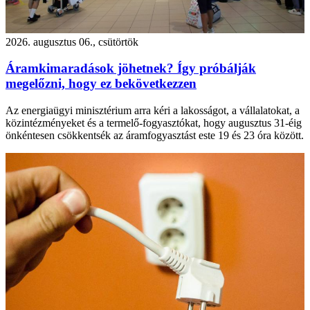
2026. augusztus 06., csütörtök
Áramkimaradások jöhetnek? Így próbálják
megelőzni, hogy ez bekövetkezzen
Az energiaügyi minisztérium arra kéri a lakosságot, a vállalatokat, a
közintézményeket és a termelő-fogyasztókat, hogy augusztus 31-éig
önkéntesen csökkentsék az áramfogyasztást este 19 és 23 óra között.