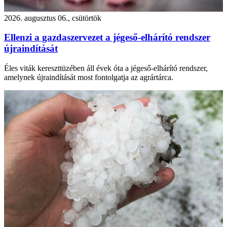
2026. augusztus 06., csütörtök
Ellenzi a gazdaszervezet a jégeső-elhárító rendszer
újraindítását
Éles viták kereszttüzében áll évek óta a jégeső-elhárító rendszer,
amelynek újraindítását most fontolgatja az agrártárca.