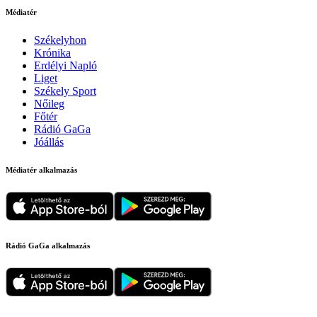
Médiatér
Székelyhon
Krónika
Erdélyi Napló
Liget
Székely Sport
Nőileg
Főtér
Rádió GaGa
Jóállás
Médiatér alkalmazás
Rádió GaGa alkalmazás