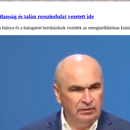
anság és talán rosszindulat vezetett ide
a hiánya és a halogatott beruházások vezettek az energiaellátásban kial