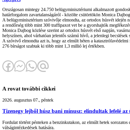
Országosan mintegy 24.750 belügyminisztériumi alkalmazott gondosko
határforgalom zavartalanságáról - közölte csütörtökön Monica Dajbog
A belügyminisztérium szóvivője elmondta, az ortodox húsvét idején na
a rendőrség több mint 300 traffipaxot vet be a gyorshajtók megfékezé
Monica Dajbog közlése szerint az ortodox húsvét első napján, vasárn
helyszínen, ahol várhatóan jelentős számú hívő, a jelenlegi becslések 
A szóvivő elmondta azt is, hogy az elmúlt héten a katasztrófavédelmi 
276 bírságot szabtak ki több mint 1,3 millió lej értékben.
A rovat további cikkei
2026. augusztus 07., péntek
Tizenegy lejből húsz bani mínusz: elindultak lefelé 
Fordulat történt pénteken a benzinkutakon, az elmúlt hetek sorozatos 
válságintézkedések hatására.