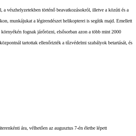
 vészhelyzetekben történő beavatkozásokról, illetve a közúti és a
on, munkájukat a légirendészet helikopterei is segítik majd. Emellett
k környékén fognak járőrözni, elsősorban azon a több mint 2000
özpontnál tartottak ellenőrizték a tűzvédelmi szabályok betartását, és
erenkénti ára, vélhetően az augusztus 7-én életbe lépett