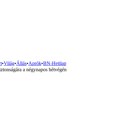
t
•
Világ
•
Állás
•
Aprók
•
BN-Hetilap
iztonságára a négynapos hétvégén