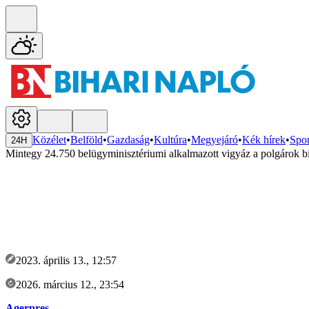
Közélet
•
Belföld
•
Gazdaság
•
Kultúra
•
Megyejáró
•
Kék hírek
•
Spor
24H
Mintegy 24.750 belügyminisztériumi alkalmazott vigyáz a polgárok b
2023. április 13., 12:57
2026. március 12., 23:54
Agerpres