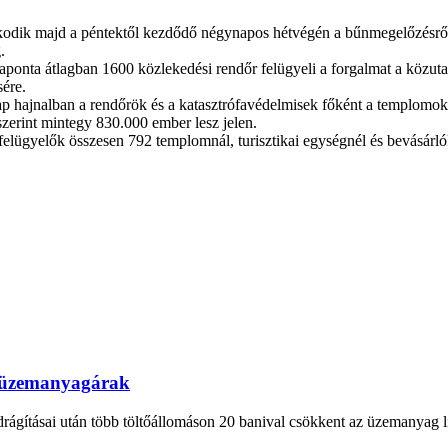
dik majd a péntektől kezdődő négynapos hétvégén a bűnmegelőzésről, a
.
ponta átlagban 1600 közlekedési rendőr felügyeli a forgalmat a közutak
sére.
ap hajnalban a rendőrök és a katasztrófavédelmisek főként a templomo
szerint mintegy 830.000 ember lesz jelen.
felügyelők összesen 792 templomnál, turisztikai egységnél és bevásárlók
az üzemanyagárak
drágításai után több töltőállomáson 20 banival csökkent az üzemanyag lit