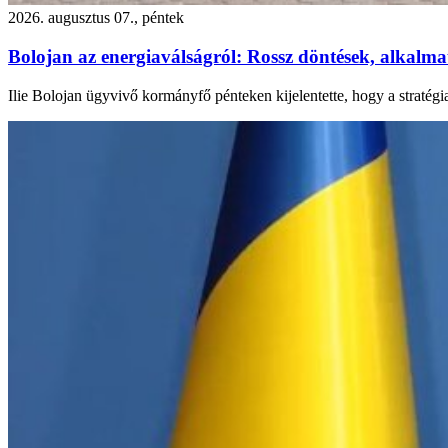
2026. augusztus 07., péntek
Bolojan az energiaválságról: Rossz döntések, alkalmatl
Ilie Bolojan ügyvivő kormányfő pénteken kijelentette, hogy a stratégi