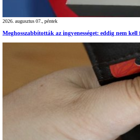
2026. augusztus 07., péntek
Meghosszabbították az ingyenességet: eddig nem kell f